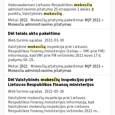
Vadovaudamasi Lietuvos Respublikos
mokesčių
administravimo įstatymo 25 straipsnio 1 dalies
2
punktu, Valstybinės
mokesčių
...
Metai:
2021
Mokesčių įstatymų pakeitimai:
MĮP 2021 »
Mokesčiu administravimo įstatymas
Dėl teisės akto pakeitimo
Web turinio sąrašas
2021-03-30
Valstybinė
mokesčių
inspekcija prie Lietuvos
Respublikos finansų ministerijos (toliau ― VMI prie FM)
informuoja, kad VMI prie FM viršininko 2021 kovo 17 d.
įsakymu VA-19...
Metai:
2021
Mokesčių įstatymų pakeitimai:
MĮP 2021 »
Mokesčiu administravimo įstatymas
Dėl Valstybinės
mokesčių
inspekcijos prie
Lietuvos Respublikos finansų ministerijos
Web turinio sąrašas
2021-05-26
Valstybinė mokesčių inspekcija prie Lietuvos
Respublikos finansų ministerijos informuoja, kad
Valstybinės mokesčių inspekcijos prie Lietuvos
Respublikos finansų ministerijos viršininko 2021 m....