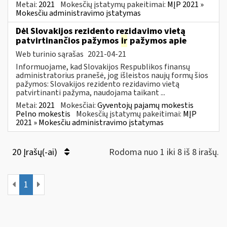
Metai:
2021
Mokesčių įstatymų pakeitimai:
MĮP 2021 »
Mokesčiu administravimo įstatymas
Dėl Slovakijos rezidento rezidavimo vietą
patvirtinančios pažymos
ir
pažymos apie
Web turinio sąrašas
2021-04-21
Informuojame, kad Slovakijos Respublikos finansų
administratorius pranešė, jog išleistos naujų formų šios
pažymos: Slovakijos rezidento rezidavimo vietą
patvirtinanti pažyma, naudojama taikant ...
Metai:
2021
Mokesčiai:
Gyventojų pajamų mokestis
Pelno mokestis
Mokesčių įstatymų pakeitimai:
MĮP
2021 » Mokesčiu administravimo įstatymas
20 Įrašų(-ai)
Rodoma nuo 1 iki 8 iš 8 irašų.
1