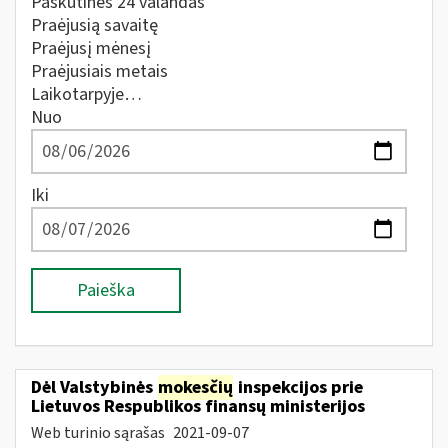
Paskutines 24 valandas
Praėjusią savaitę
Praėjusį mėnesį
Praėjusiais metais
Laikotarpyje…
Nuo
Iki
Paieška
Dėl Valstybinės
mokesčių
inspekcijos prie
Lietuvos Respublikos finansų ministerijos
Web turinio sąrašas
2021-09-07