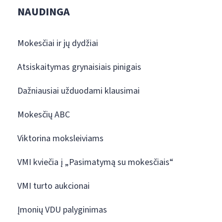
NAUDINGA
Mokesčiai ir jų dydžiai
Atsiskaitymas grynaisiais pinigais
Dažniausiai užduodami klausimai
Mokesčių ABC
Viktorina moksleiviams
VMI kviečia į „Pasimatymą su mokesčiais“
VMI turto aukcionai
Įmonių VDU palyginimas