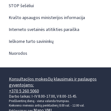
STOP šešėliui
Krašto apsaugos ministerijos informacija
Interneto svetainės atitikties paraiška
Ieškome turto savininkų
Nuorodos
Konsultacijos mokesčių klausimais ir paslaugos
gyventojams:
+370 5 260 5060
Darbo laikas: I-IV 8.00-17.00, V 8.00-15.45.
Prieššventinę dieną - viena valanda trumpiau.
Kiekvieno mėnesio antrą penktadienį 8.00 val. - 12.00 val.
Mano VMI
Paklausimas per