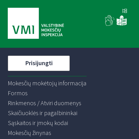
Prisijungti
Mokesčių mokėtojų informacija
Formos
Rinkmenos / Atviri duomenys
Skaičiuoklės ir pagalbininkai
Sąskaitos ir įmokų kodai
Mokesčių žinynas