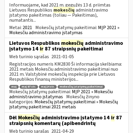
Informuojame, kad 2021 m. gegužės 13 d. priimtas
Lietuvos Respublikos
mokesčių
administravimo
įstatymo pakeitimas (toliau — Pakeitimas),
numatantis...
Metai:
2021
Mokesčių įstatymų pakeitimai:
MĮP 2021 »
Mokesčiu administravimo įstatymas
Lietuvos Respublikos
mokesčių
administravimo
įstatymo 14
ir
87 straipsnių pakeitimai
Web turinio sąrašas
2021-01-05
Registracijos numeris KM2830 Ši informacija skelbiama:
2021 metais Mokesčiu administravimo pakeitimai nuo
2021 m. Valstybinė mokesčių inspekcija prie Lietuvos
Respublikos finansų ministerijos...
maį
maį 87 str.
maį14 str.
mokesčių įstatymų pakeitimai
Mokesčių įstatymų pakeitimai:
MĮP 2021 » Mokesčiu
administravimo įstatymas
Mokesčių žinyno
kategorijos:
Mokesčių įstatymų pakeitimai » Mokesčių
įstatymų pakeitimai 2021 metais
Dėl
Mokesčių
administravimo įstatymo 14
ir
87
straipsnių komentarų (apibendrintų
Web turinio sąrašas
2021-04-29