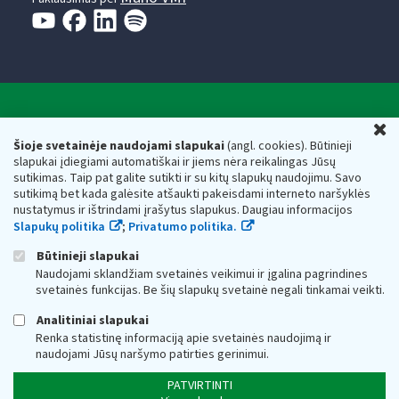
Valstybinė mokesčių inspekcija prie Lietuvos
U
Respublikos finansų ministerijos
Šioje svetainėje naudojami slapukai
(angl. cookies). Būtinieji
slapukai įdiegiami automatiškai ir jiems nėra reikalingas Jūsų
Biudžetinė įstaiga. Juridinio asmens kodas — 188659752,
sutikimas. Taip pat galite sutikti ir su kitų slapukų naudojimu. Savo
adresas: Vasario 16-osios g. 14, 01107 Vilnius, Lietuva, el.paštas:
sutikimą bet kada galėsite atšaukti pakeisdami interneto naršyklės
vmi@vmi.lt
, E. pristatymo dėžutės adresas 188659752
nustatymus ir ištrindami įrašytus slapukus. Daugiau informacijos
Duomenys apie Valstybinę mokesčių inspekciją prie Lietuvos
Slapukų politika
;
Privatumo politika.
Respublikos finansų ministerijos kaupiami ir saugomi Juridinių
asmenų registre
Būtinieji slapukai
Naudojami sklandžiam svetainės veikimui ir įgalina pagrindines
svetainės funkcijas. Be šių slapukų svetainė negali tinkamai veikti.
Analitiniai slapukai
Renka statistinę informaciją apie svetainės naudojimą ir
naudojami Jūsų naršymo patirties gerinimui.
PATVIRTINTI