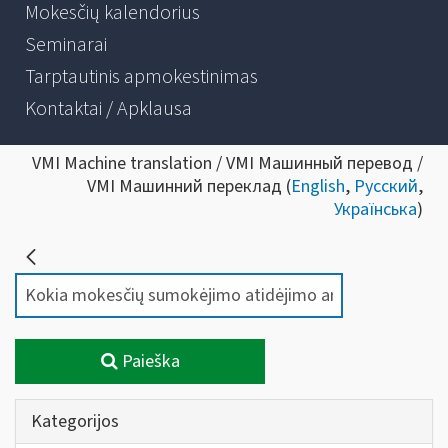
Mokesčių kalendorius
Seminarai
Tarptautinis apmokestinimas
Kontaktai / Apklausa
VMI Machine translation / VMI Машинный перевод /
VMI Машинний переклад (
English
,
Русский
,
Українська
)
Paieška
Kategorijos