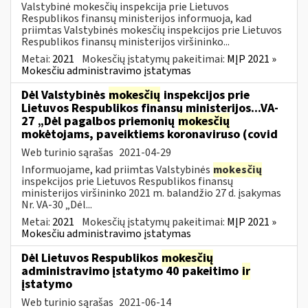
Valstybinė mokesčių inspekcija prie Lietuvos
Respublikos finansų ministerijos informuoja, kad
priimtas Valstybinės mokesčių inspekcijos prie Lietuvos
Respublikos finansų ministerijos viršininko...
Metai:
2021
Mokesčių įstatymų pakeitimai:
MĮP 2021 »
Mokesčiu administravimo įstatymas
Dėl Valstybinės
mokesčių
inspekcijos prie
Lietuvos Respublikos finansų ministerijos...VA-
27 „Dėl pagalbos priemonių
mokesčių
mokėtojams, paveiktiems koronaviruso (covid
Web turinio sąrašas
2021-04-29
Informuojame, kad priimtas Valstybinės
mokesčių
inspekcijos prie Lietuvos Respublikos finansų
ministerijos viršininko 2021 m. balandžio 27 d. įsakymas
Nr. VA-30 „Dėl...
Metai:
2021
Mokesčių įstatymų pakeitimai:
MĮP 2021 »
Mokesčiu administravimo įstatymas
Dėl Lietuvos Respublikos
mokesčių
administravimo įstatymo 40 pakeitimo
ir
įstatymo
Web turinio sąrašas
2021-06-14