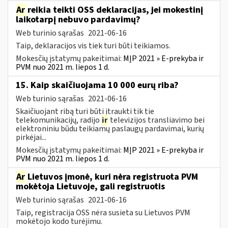
Ar
reikia teikti OSS deklaracijas, jei mokestinį
laikotarpį nebuvo pardavimų?
Web turinio sąrašas
2021-06-16
Taip, deklaracijos vis tiek turi būti teikiamos.
Mokesčių įstatymų pakeitimai:
MĮP 2021 » E-prekyba ir
PVM nuo 2021 m. liepos 1 d.
15. Kaip skaičiuojama 10 000 eurų riba?
Web turinio sąrašas
2021-06-16
Skaičiuojant ribą turi būti įtraukti tik tie
telekomunikacijų, radijo
ir
televizijos transliavimo bei
elektroniniu būdu teikiamų paslaugų pardavimai, kurių
pirkėjai...
Mokesčių įstatymų pakeitimai:
MĮP 2021 » E-prekyba ir
PVM nuo 2021 m. liepos 1 d.
Ar
Lietuvos įmonė, kuri nėra registruota PVM
mokėtoja Lietuvoje, gali registruotis
Web turinio sąrašas
2021-06-16
Taip, registracija OSS nėra susieta su Lietuvos PVM
mokėtojo kodo turėjimu.