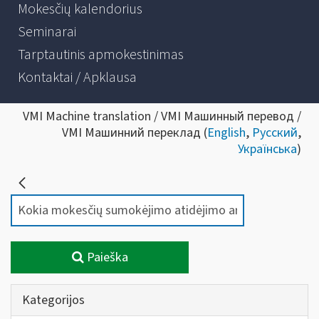
Mokesčių kalendorius
Seminarai
Tarptautinis apmokestinimas
Kontaktai / Apklausa
VMI Machine translation / VMI Машинный перевод /
VMI Машинний переклад (
English
,
Русский
,
Українська
)
Paieška
Kategorijos