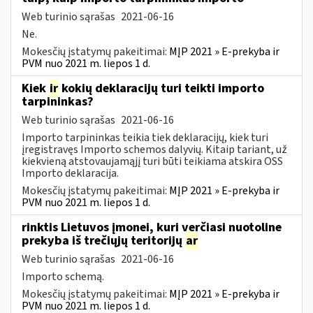
Web turinio sąrašas
2021-06-16
Ne.
Mokesčių įstatymų pakeitimai:
MĮP 2021 » E-prekyba ir
PVM nuo 2021 m. liepos 1 d.
Kiek
ir
kokių deklaracijų turi teikti importo
tarpininkas?
Web turinio sąrašas
2021-06-16
Importo tarpininkas teikia tiek deklaracijų, kiek turi
įregistravęs Importo schemos dalyvių. Kitaip tariant, už
kiekvieną atstovaujamąjį turi būti teikiama atskira OSS
Importo deklaracija.
Mokesčių įstatymų pakeitimai:
MĮP 2021 » E-prekyba ir
PVM nuo 2021 m. liepos 1 d.
rinktis Lietuvos įmonei, kuri verčiasi nuotoline
prekyba iš trečiųjų teritorijų
ar
Web turinio sąrašas
2021-06-16
Importo schemą.
Mokesčių įstatymų pakeitimai:
MĮP 2021 » E-prekyba ir
PVM nuo 2021 m. liepos 1 d.