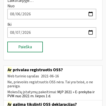
Laikotarpyje…
Nuo
Iki
Paieška
Ar
privalau registruotis OSS?
Web turinio sąrašas
2021-06-16
Ne, prievolės registruotis OSS nėra. Tai yra teisė, o ne
pareiga.
Mokesčių įstatymų pakeitimai:
MĮP 2021 » E-prekyba ir
PVM nuo 2021 m. liepos 1 d.
Ar
galima tikslinti OSS deklaracijas?