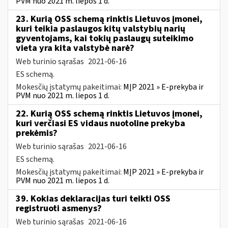
PVM nuo 2021 m. liepos 1 d.
23. Kurią OSS schemą rinktis Lietuvos įmonei,
kuri teikia paslaugos kitų valstybių narių
gyventojams, kai tokių paslaugų suteikimo
vieta yra kita valstybė narė?
Web turinio sąrašas
2021-06-16
ES schemą.
Mokesčių įstatymų pakeitimai:
MĮP 2021 » E-prekyba ir
PVM nuo 2021 m. liepos 1 d.
22. Kurią OSS schemą rinktis Lietuvos įmonei,
kuri verčiasi ES vidaus nuotoline prekyba
prekėmis?
Web turinio sąrašas
2021-06-16
ES schemą.
Mokesčių įstatymų pakeitimai:
MĮP 2021 » E-prekyba ir
PVM nuo 2021 m. liepos 1 d.
39. Kokias deklaracijas turi teikti OSS
registruoti asmenys?
Web turinio sąrašas
2021-06-16