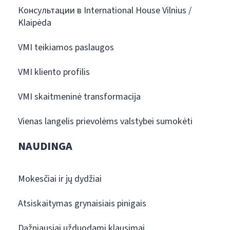
Консультации в International House Vilnius /
Klaipėda
VMI teikiamos paslaugos
VMI kliento profilis
VMI skaitmeninė transformacija
Vienas langelis prievolėms valstybei sumokėti
NAUDINGA
Mokesčiai ir jų dydžiai
Atsiskaitymas grynaisiais pinigais
Dažniausiai užduodami klausimai