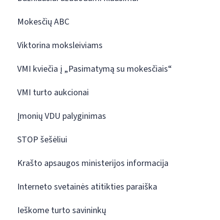
Mokesčių ABC
Viktorina moksleiviams
VMI kviečia į „Pasimatymą su mokesčiais“
VMI turto aukcionai
Įmonių VDU palyginimas
STOP šešėliui
Krašto apsaugos ministerijos informacija
Interneto svetainės atitikties paraiška
Ieškome turto savininkų