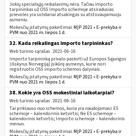
Jokių specialiųjų reikalavimų nėra. Tačiau importo
tarpininkas už OSS Importo schemoje atsiradusias
prievoles yra solidariai atsakingas su atstovaujamuoju
asmeniu.
Mokesčių įstatymų pakeitimai:
MĮP 2021 » E-prekyba ir
PVM nuo 2021 m. liepos 1 d.
32. Kada reikalingas importo tarpininkas?
Web turinio sąrašas
2021-06-16
Importo tarpininką privalo paskirti už Europos Sąjungos
(išskyrus Norvegiją) įsikūrę asmenys, kurie nori
registruotis OSS importo schemos dalyviais.
Mokesčių įstatymų pakeitimai:
MĮP 2021 » E-prekyba ir
PVM nuo 2021 m. liepos 1 d.
38. Kokie yra OSS mokestiniai laikotarpiai?
Web turinio sąrašas
2021-06-16
Tai priklauso nuo schemos, kuria yra naudojamasi: ES
schemoje – kalendorinis ketvirtis; Ne ES schemoje –
kalendorinis ketvirtis; Importo schemoje – kalendorinis
mėnuo.
Mokesčių įstatymų pakeitimai:
MĮP 2021 » E-prekyba ir