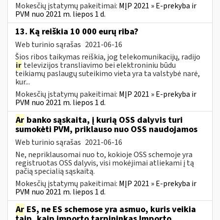
Mokesčių įstatymų pakeitimai:
MĮP 2021 » E-prekyba ir
PVM nuo 2021 m. liepos 1 d.
13. Ką reiškia 10 000 eurų riba?
Web turinio sąrašas
2021-06-16
Šios ribos taikymas reiškia, jog telekomunikacijų, radijo
ir
televizijos transliavimo bei elektroniniu būdu
teikiamų paslaugų suteikimo vieta yra ta valstybė narė,
kur...
Mokesčių įstatymų pakeitimai:
MĮP 2021 » E-prekyba ir
PVM nuo 2021 m. liepos 1 d.
Ar
banko sąskaita, į kurią OSS dalyvis turi
sumokėti PVM, priklauso nuo OSS naudojamos
Web turinio sąrašas
2021-06-16
Ne, nepriklausomai nuo to, kokioje OSS schemoje yra
registruotas OSS dalyvis, visi mokėjimai atliekami į tą
pačią specialią sąskaitą.
Mokesčių įstatymų pakeitimai:
MĮP 2021 » E-prekyba ir
PVM nuo 2021 m. liepos 1 d.
Ar
ES, ne ES schemose yra asmuo, kuris veikia
taip, kaip importo tarpininkas Importo