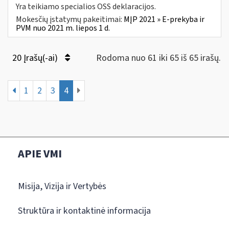
Yra teikiamo specialios OSS deklaracijos.
Mokesčių įstatymų pakeitimai:
MĮP 2021 » E-prekyba ir
PVM nuo 2021 m. liepos 1 d.
20 Įrašų(-ai)
Rodoma nuo 61 iki 65 iš 65 irašų.
1
2
3
4
APIE VMI
Misija, Vizija ir Vertybės
Struktūra ir kontaktinė informacija