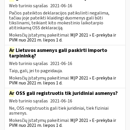
Web turinio sąrašas
2021-06-16
Pačios pateiktos deklaracijos patikslinti negalima,
tačiau joje pateikti klaidingi duomenys gali būti
tikslinami, teikiant kito mokestinio laikotarpio
atitinkamą OSS deklaraciją.
Mokesčių įstatymų pakeitimai:
MĮP 2021 » E-prekyba ir
PVM nuo 2021 m. liepos 1 d.
Ar
Lietuvos asmenys gali paskirti importo
tarpininką?
Web turinio sąrašas
2021-06-16
Taip, gali, jei to pageidauja.
Mokesčių įstatymų pakeitimai:
MĮP 2021 » E-prekyba ir
PVM nuo 2021 m. liepos 1 d.
Ar
OSS gali registruotis tik juridiniai asmenys?
Web turinio sąrašas
2021-06-16
Ne, OSS registruotis gali tiek juridiniai, tiek fiziniai
asmenys.
Mokesčių įstatymų pakeitimai:
MĮP 2021 » E-prekyba ir
PVM nuo 2021 m. liepos 1 d.