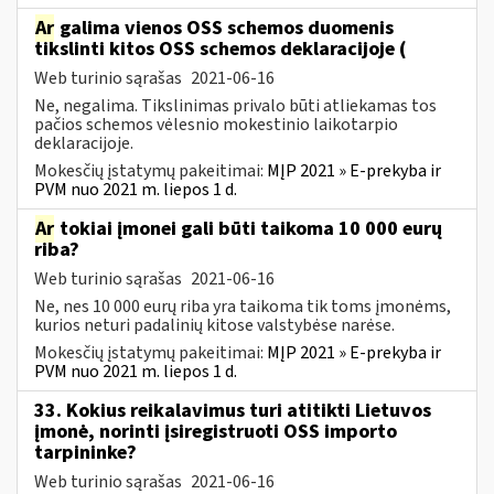
Ar
galima vienos OSS schemos duomenis
tikslinti kitos OSS schemos deklaracijoje (
Web turinio sąrašas
2021-06-16
Ne, negalima. Tikslinimas privalo būti atliekamas tos
pačios schemos vėlesnio mokestinio laikotarpio
deklaracijoje.
Mokesčių įstatymų pakeitimai:
MĮP 2021 » E-prekyba ir
PVM nuo 2021 m. liepos 1 d.
Ar
tokiai įmonei gali būti taikoma 10 000 eurų
riba?
Web turinio sąrašas
2021-06-16
Ne, nes 10 000 eurų riba yra taikoma tik toms įmonėms,
kurios neturi padalinių kitose valstybėse narėse.
Mokesčių įstatymų pakeitimai:
MĮP 2021 » E-prekyba ir
PVM nuo 2021 m. liepos 1 d.
33. Kokius reikalavimus turi atitikti Lietuvos
įmonė, norinti įsiregistruoti OSS importo
tarpininke?
Web turinio sąrašas
2021-06-16