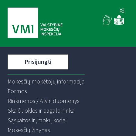
Prisijungti
Mokesčių mokėtojų informacija
Formos
Rinkmenos / Atviri duomenys
Skaičiuoklės ir pagalbininkai
Sąskaitos ir įmokų kodai
Mokesčių žinynas