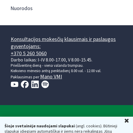
Nuorodos
Konsultacijos mokesčių klausimais ir paslaugos
gyventojams:
+370 5 260 5060
Darbo laikas: I-IV 8.00-17.00, V 8.00-15.45.
Prieššventinę dieną - viena valanda trumpiau.
Kiekvieno mėnesio antrą penktadienį 8.00 val. - 12.00 val.
Mano VMI
Paklausimas per
Valstybinė mokesčių inspekcija prie Lietuvos
U
Respublikos finansų ministerijos
Šioje svetainėje naudojami slapukai
(angl. cookies). Būtinieji
slapukai įdiegiami automatiškai ir jiems nėra reikalingas Jūsų