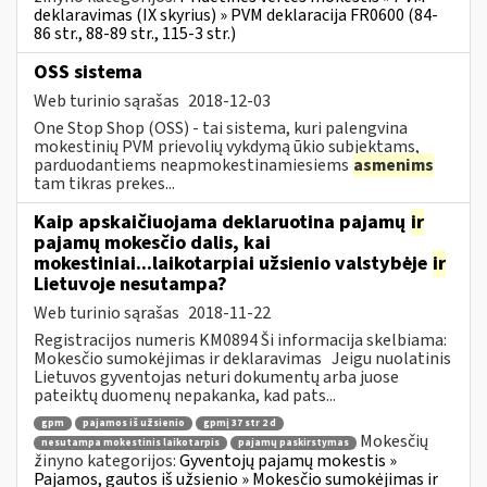
deklaravimas (IX skyrius) » PVM deklaracija FR0600 (84-
86 str., 88-89 str., 115-3 str.)
OSS sistema
Web turinio sąrašas
2018-12-03
One Stop Shop (OSS) - tai sistema, kuri palengvina
mokestinių PVM prievolių vykdymą ūkio subjektams,
parduodantiems neapmokestinamiesiems
asmenims
tam tikras prekes...
Kaip apskaičiuojama deklaruotina pajamų
ir
pajamų mokesčio dalis, kai
mokestiniai...laikotarpiai užsienio valstybėje
ir
Lietuvoje nesutampa?
Web turinio sąrašas
2018-11-22
Registracijos numeris KM0894 Ši informacija skelbiama:
Mokesčio sumokėjimas ir deklaravimas Jeigu nuolatinis
Lietuvos gyventojas neturi dokumentų arba juose
pateiktų duomenų nepakanka, kad pats...
gpm
pajamos iš užsienio
gpmį 37 str 2 d
Mokesčių
nesutampa mokestinis laikotarpis
pajamų paskirstymas
žinyno kategorijos:
Gyventojų pajamų mokestis »
Pajamos, gautos iš užsienio » Mokesčio sumokėjimas ir