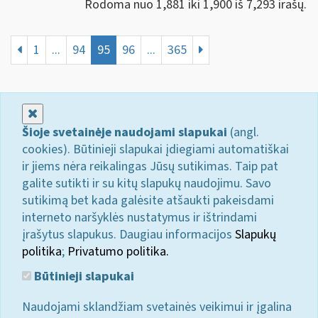
Rodoma nuo 1,881 iki 1,900 iš 7,293 irašų.
1
...
94
95
96
...
365
Uždaryti
Šioje svetainėje naudojami slapukai
(angl.
cookies). Būtinieji slapukai įdiegiami automatiškai
ir jiems nėra reikalingas Jūsų sutikimas. Taip pat
galite sutikti ir su kitų slapukų naudojimu. Savo
sutikimą bet kada galėsite atšaukti pakeisdami
interneto naršyklės nustatymus ir ištrindami
įrašytus slapukus. Daugiau informacijos
Slapukų
politika
;
Privatumo politika.
Būtinieji slapukai
Naudojami sklandžiam svetainės veikimui ir įgalina