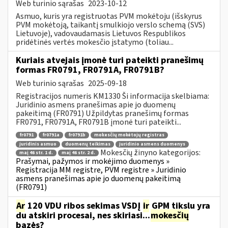
Web turinio sąrašas
2023-10-12
Asmuo, kuris yra registruotas PVM mokėtoju (išskyrus
PVM mokėtoją, taikantį smulkiojo verslo schemą (SVS)
Lietuvoje), vadovaudamasis Lietuvos Respublikos
pridėtinės vertės mokesčio įstatymo (toliau...
Kuriais atvejais įmonė turi pateikti pranešimų
formas FR0791, FR0791A, FR0791B?
Web turinio sąrašas
2025-09-18
Registracijos numeris KM1330 Ši informacija skelbiama:
Juridinio asmens pranešimas apie jo duomenų
pakeitimą (FR0791) Užpildytas pranešimų formas
FR0791, FR0791A, FR0791B įmonė turi pateikti...
fr0791
fr0791a
fr0791b
mokesčių mokėtojų registras
juridinis asmuo
duomenų teikimas
juridinio asmens duomenys
Mokesčių žinyno kategorijos:
maį 46 str. 1 d.
maį 46 str. 2 d.
Prašymai, pažymos ir mokėjimo duomenys »
Registracija MM registre, PVM registre » Juridinio
asmens pranešimas apie jo duomenų pakeitimą
(FR0791)
Ar
120 VDU ribos sekimas VSDĮ
ir
GPM tikslu yra
du atskiri procesai, nes skiriasi...
mokesčių
bazės?