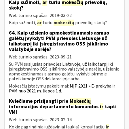
Kaip sužinoti,
ar
turiu
mokesčių
prievolių,
skolų?
Web turinio sąrašas
2019-03-22
Kaip sužinoti,
ar
turiu
mokesčių
prievolių, skolų?
64. Kaip užsienio apmokestinamasis asmuo
galėtų įvykdyti PVM prievoles Lietuvoje už
laikotarpį iki įsiregistravimo OSS įsikūrimo
valstybėje narėje?
Web turinio sąrašas
2023-09-21
Su PVM susijusias prievoles Lietuvoje, už laikotarpį iki
įsiregistravimo OSS įsikūrimo valstybėje narėje, užsienio
apmokestinamasis asmuo galėtų įvykdyti pirmoje
pateikiamoje OSS deklaracijoje arba...
Mokesčių įstatymų pakeitimai:
MĮP 2021 » E-prekyba ir
PVM nuo 2021 m. liepos 1 d.
Kviečiame prisijungti prie
Mokesčių
informacijos departamento komandos
ir
tapti
VMI
Web turinio sąrašas
2023-02-14
Kokie pagrindiniai uždaviniai laukia? konsultacijų
ir