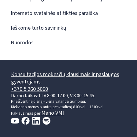
Interneto svetainės atitikties paraiška
Ieškome turto savininkų
Nuorodos
Konsultacijos mokesčių klausimais ir paslaugos
gyventojams:
+370 5 260 5060
Darbo laikas: I-IV 8.00-17.00, V 8.00-15.45.
Prieššventinę dieną - viena valanda trumpiau.
Kiekvieno mėnesio antrą penktadienį 8.00 val. - 12.00 val.
Mano VMI
Paklausimas per