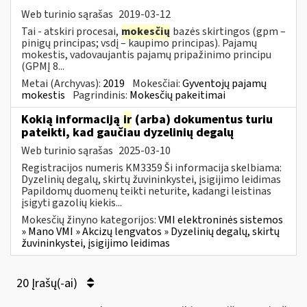
Web turinio sąrašas
2019-03-12
Tai - atskiri procesai,
mokesčių
bazės skirtingos (gpm –
pinigų principas; vsdį – kaupimo principas). Pajamų
mokestis, vadovaujantis pajamų pripažinimo principu
(GPMĮ 8...
Metai (Archyvas):
2019
Mokesčiai:
Gyventojų pajamų
mokestis
Pagrindinis:
Mokesčių pakeitimai
Kokią informaciją
ir
(arba) dokumentus turiu
pateikti, kad gaučiau dyzelinių degalų
Web turinio sąrašas
2025-03-10
Registracijos numeris KM3359 Ši informacija skelbiama:
Dyzelinių degalų, skirtų žuvininkystei, įsigijimo leidimas
Papildomų duomenų teikti neturite, kadangi leistinas
įsigyti gazolių kiekis...
Mokesčių žinyno kategorijos:
VMI elektroninės sistemos
» Mano VMI » Akcizų lengvatos » Dyzelinių degalų, skirtų
žuvininkystei, įsigijimo leidimas
20 Įrašų(-ai)