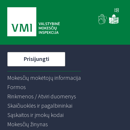
Prisijungti
Mokesčių mokėtojų informacija
Formos
Rinkmenos / Atviri duomenys
Skaičiuoklės ir pagalbininkai
Sąskaitos ir įmokų kodai
Mokesčių žinynas