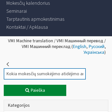
Mokesčių kalendorius
Seminarai
Tarptautinis apmokestinimas
Kontaktai / Apklausa
VMI Machine translation / VMI Машинный перевод /
VMI Машинний переклад (
English
,
Русский
,
Українська
)
Paieška
Kategorijos