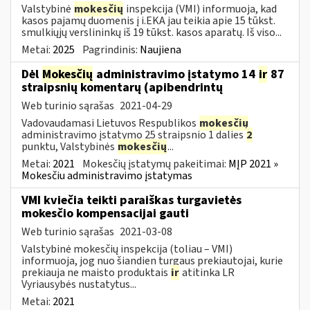
Valstybinė
mokesčių
inspekcija (VMI) informuoja, kad
kasos pajamų duomenis į i.EKA jau teikia apie 15 tūkst.
smulkiųjų verslininkų iš 19 tūkst. kasos aparatų. Iš viso...
Metai:
2025
Pagrindinis:
Naujiena
Dėl
Mokesčių
administravimo įstatymo 14
ir
87
straipsnių komentarų (apibendrintų
Web turinio sąrašas
2021-04-29
Vadovaudamasi Lietuvos Respublikos
mokesčių
administravimo įstatymo 25 straipsnio 1 dalies
2
punktu, Valstybinės
mokesčių
...
Metai:
2021
Mokesčių įstatymų pakeitimai:
MĮP 2021 »
Mokesčiu administravimo įstatymas
VMI kviečia teikti paraiškas turgavietės
mokesčio kompensacijai gauti
Web turinio sąrašas
2021-03-08
Valstybinė mokesčių inspekcija (toliau – VMI)
informuoja, jog nuo šiandien turgaus prekiautojai, kurie
prekiauja ne maisto produktais
ir
atitinka LR
Vyriausybės nustatytus...
Metai:
2021