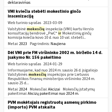
deklaravimas
VMI kviečia stebėti mokestinio ginčo
inscenizaciją
Web turinio sąrašas
2023-03-09
Valstybinė
mokesčių
inspekcija (VMI) kartu Verslo
konsultacijų bendrovė „PwC“
ir
Mokestinių ginčų
komisija kviečia kovo 10 d. nuo 10 val. stebėti...
Metai:
2023
Pagrindinis:
Naujiena
Dėl VMI prie FM viršininko 2002 m. birželio 14 d.
įsakymo Nr. 156 pakeitimo
Web turinio sąrašas
2024-01-29
Informuojame, kad nuo 2024 m. sausio 26 d. įsigaliojo
Valstybinės
mokesčių
inspekcijos prie Lietuvos
Respublikos finansų ministerijos viršininko 2024 m.
sausio 25 d....
Metai:
2024
Mokesčiai:
Akcizai
Mokesčių įstatymų
pakeitimai:
Akcizų pakeitimai nuo 2024 m.
PVM mokėtojais registruotų asmenų pirkimo
(importo) PVM atskaita