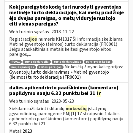
Kokį pareigybės kodą turi nurodyti gyventojas
metinėje turto deklaracijoje, kai metų pradžioje
ėjo dvejas pareigas, o metų viduryje nustojo
eiti vienas pareigas?
Web turinio sąrašas
2018-11-22
Registraci
jos
numeris KM1317 Ši informacija skelbiama:
Metinė gyventojo (šeimos) turto deklaracija (FR0001)
Jeigu ataskaitiniais metais keitėsi gyventojo eitos
pareigos,...
fr0001
turto deklaracija
turto deklaravimas
pareigybės kodas
Mokesčių žinyno kategorijos:
naujos pareigos
keitėsi pareigos
Gyventojų turto deklaravimas » Metinė gyventojo
(šeimos) turto deklaracija (FR0001)
dalies apibendrinto paaiškinimo (komentaro)
papildymo nauju 6.32 punktu bei 21
ir
Web turinio sąrašas
2023-05-23
Siekdami užtikrinti sklandų
mokesčių
įstatymų
įgyvendinimą, parengėme PMĮ[1] 17 straipsnio 1 dalies
apibendrinto paaiškinimo (komentaro) papildymą nauju
6.32 punktu bei 21...
Metai:
2023