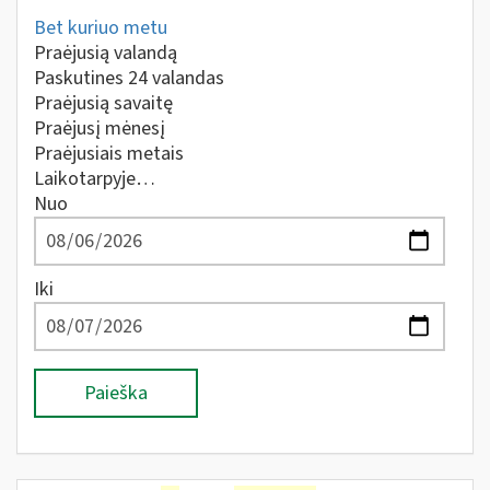
Bet kuriuo metu
Praėjusią valandą
Paskutines 24 valandas
Praėjusią savaitę
Praėjusį mėnesį
Praėjusiais metais
Laikotarpyje…
Nuo
Iki
Paieška