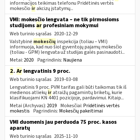
informacijos teikimas telefonu Pridėtinės vertės
mokesčio
ir
akcizų įstatymų...
VMI: mokesčio lengvata – ne tik pirmosioms
studijoms
ar
profesiniam mokymui
Web turinio sąrašas
2020-12-29
Valstybinė
mokesčių
inspekcija (toliau – VMI)
informuoja, kad nuo šiol gyventojų pajamų mokesčio
(toliau - GPM) lengvata už studijas galės pasinaudoti...
Metai:
2020
Pagrindinis:
Naujiena
2
.
Ar
lengvatinis 9 proc.
Web turinio sąrašas
2019-03-08
Lengvatinis 9 proc. PVM tarifas gali būti taikomas tik iš
medienos atliekų
ir
atraižų pagamintų briketų, kurie
klasifikuojami KN 4401 pozicijoje, pardavimui. Kitaip...
Metai (Archyvas):
2019
Mokesčiai:
Pridėtinės vertės
mokestis
Pagrindinis:
Mokesčių pakeitimai
VMI duomenis jau perduoda 75 proc. kasos
aparatų
Web turinio sąrašas
2025-11-10