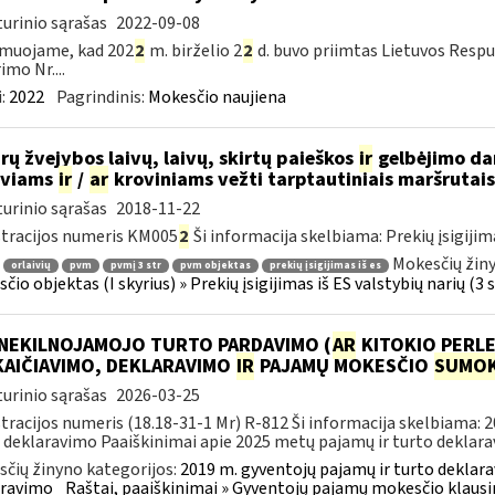
urinio sąrašas
2022-09-08
rmuojame, kad 202
2
m. birželio 2
2
d. buvo priimtas Lietuvos Respu
imo Nr....
:
2022
Pagrindinis:
Mokesčio naujiena
rų žvejybos laivų, laivų, skirtų paieškos
ir
gelbėjimo dar
iviams
ir
/
ar
kroviniams vežti tarptautiniais maršrutai
urinio sąrašas
2018-11-22
tracijos numeris KM005
2
Ši informacija skelbiama: Prekių įsigijimas 
Mokesčių žiny
orlaivių
pvm
pvmį 3 str
pvm objektas
prekių įsigijimas iš es
io objektas (I skyrius) » Prekių įsigijimas iš ES valstybių narių (3 str
 NEKILNOJAMOJO TURTO PARDAVIMO (
AR
KITOKIO PERLE
KAIČIAVIMO, DEKLARAVIMO
IR
PAJAMŲ MOKESČIO
SUMOK
urinio sąrašas
2026-03-25
tracijos numeris (18.18-31-1 Mr) R-812 Ši informacija skelbiama: 
 deklaravimo Paaiškinimai apie 2025 metų pajamų ir turto deklarav
čių žinyno kategorijos:
2019 m. gyventojų pajamų ir turto deklara
aravimo
Raštai, paaiškinimai » Gyventojų pajamų mokesčio klausi