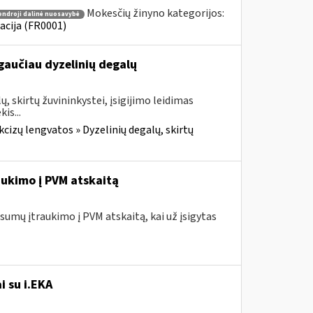
Mokesčių žinyno kategorijos:
endroji dalinė nuosavybė
acija (FR0001)
gaučiau dyzelinių degalų
, skirtų žuvininkystei, įsigijimo leidimas
is...
cizų lengvatos » Dyzelinių degalų, skirtų
ukimo į PVM atskaitą
umų įtraukimo į PVM atskaitą, kai už įsigytas
i su i.EKA