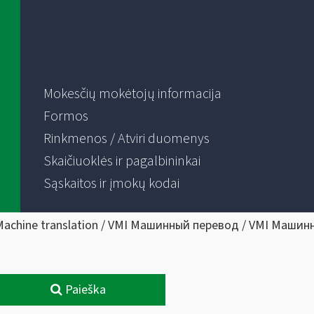
Mokesčių mokėtojų informacija
Formos
Rinkmenos / Atviri duomenys
Skaičiuoklės ir pagalbininkai
Sąskaitos ir įmokų kodai
Machine translation / VMI Машинный перевод / VMI Машин
Paieška