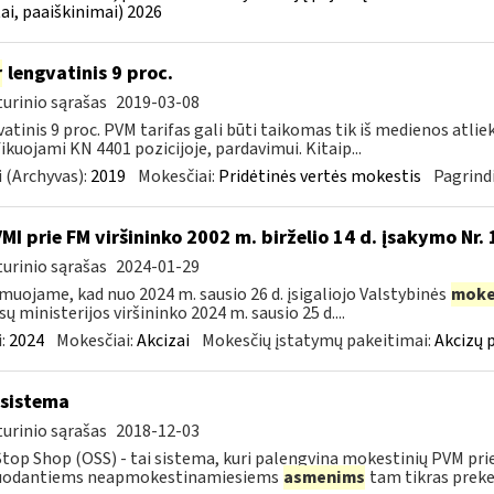
ai, paaiškinimai) 2026
r
lengvatinis 9 proc.
urinio sąrašas
2019-03-08
atinis 9 proc. PVM tarifas gali būti taikomas tik iš medienos atlie
fikuojami KN 4401 pozicijoje, pardavimui. Kitaip...
 (Archyvas):
2019
Mokesčiai:
Pridėtinės vertės mokestis
Pagrindi
VMI prie FM viršininko 2002 m. birželio 14 d. įsakymo Nr.
urinio sąrašas
2024-01-29
muojame, kad nuo 2024 m. sausio 26 d. įsigaliojo Valstybinės
moke
sų ministerijos viršininko 2024 m. sausio 25 d....
:
2024
Mokesčiai:
Akcizai
Mokesčių įstatymų pakeitimai:
Akcizų 
sistema
urinio sąrašas
2018-12-03
top Shop (OSS) - tai sistema, kuri palengvina mokestinių PVM pri
uodantiems neapmokestinamiesiems
asmenims
tam tikras prekes