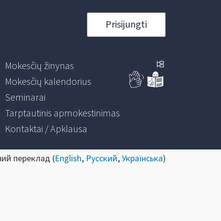
Prisijungti
Mokesčių žinynas
Mokesčių kalendorius
Seminarai
Tarptautinis apmokestinimas
Kontaktai / Apklausa
ний переклад (
English
,
Русский
,
Українська
)