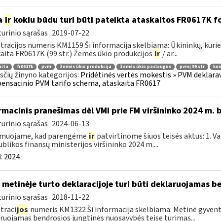
a
ir
kokiu būdu turi būti pateikta ataskaitos FR0617K f
urinio sąrašas
2019-07-22
tracijos numeris KM1159 Ši informacija skelbiama: Ūkininkų, ku
aita FR0617K (99 str.) Žemės ūkio produkcijos
ir
/ ar...
aita
fr0617k
pvm
žemės ūkio produkcija
žemės ūkio paslaugos
pvmį 99 str
kom
čių žinyno kategorijos:
Pridėtinės vertės mokestis » PVM deklarav
nsacinio PVM tarifo schema, ataskaita FR0617
rmacinis pranešimas dėl VMI prie FM viršininko 2024 m. 
urinio sąrašas
2024-06-13
rmuojame, kad parengėme
ir
patvirtinome šiuos teisės aktus: 1. V
blikos finansų ministerijos viršininko 2024 m....
:
2024
 metinėje turto deklaracijoje turi būti deklaruojamas b
urinio sąrašas
2018-11-22
traci
jos
numeris KM1322 Ši informacija skelbiama: Metinė gyvento
ruojamas bendrosios jungtinės nuosavybės teise turimas...