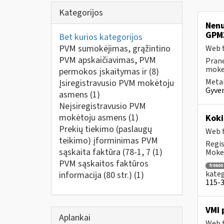
Kategorijos
Nenu
GPM
Bet kurios kategorijos
PVM sumokėjimas, grąžintino
Web t
PVM apskaičiavimas, PVM
Prane
mokes
permokos įskaitymas ir
(8)
Metai
Įsiregistravusio PVM mokėtoju
Gyven
asmens
(1)
Neįsiregistravusio PVM
mokėtoju asmens
(1)
Koki
Prekių tiekimo (paslaugų
Web t
teikimo) įforminimas PVM
Regis
sąskaita faktūra (78-1, 7
(1)
Mokes
PVM sąskaitos faktūros
fr0600
kateg
informacija (80 str.)
(1)
115-3 
VMI 
Aplankai
Web t