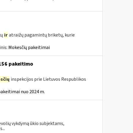
kų
ir
atraižų pagamintų briketų, kurie
nis:
Mokesčių pakeitimai
 156 pakeitimo
sčių
inspekcijos prie Lietuvos Respublikos
pakeitimai nuo 2024 m.
evolių vykdymą ūkio subjektams,
...