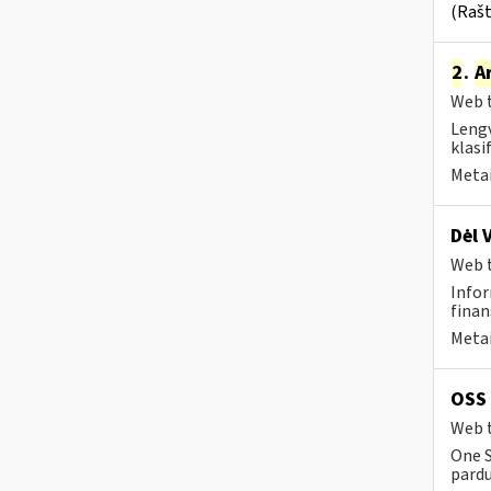
(Rašt
2
.
A
Web t
Lengv
klasi
Metai
Dėl 
Web t
Infor
finan
Metai
OSS 
Web t
One S
pard