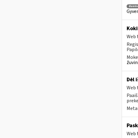
duom
Gyven
Koki
Web t
Regis
Papil
Mokes
žuvin
Dėl 
Web t
Paaiš
prek
Metai
Pask
Web t