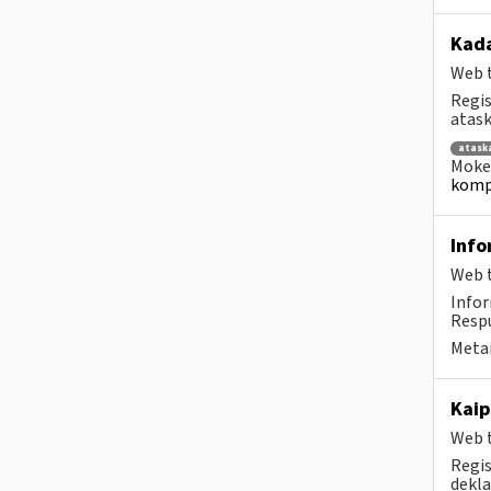
Kad
Web t
Regis
atask
atask
Mokes
kompe
Info
Web t
Info
Respu
Metai
Kaip
Web t
Regis
dekla