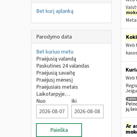
Valst
Bet kurį aplanką
moke
Metai
Parodymo data
Kok
Web t
Bet kuriuo metu
kaso
Praėjusią valandą
Paskutines 24 valandas
Kuri
Praėjusią savaitę
Web t
Praėjusį mėnesį
Regis
Praėjusiais metais
Jeigu
Laikotarpyje…
pelno
Nuo
Iki
Pelno
jų še
Ar
as
Paieška
mokė