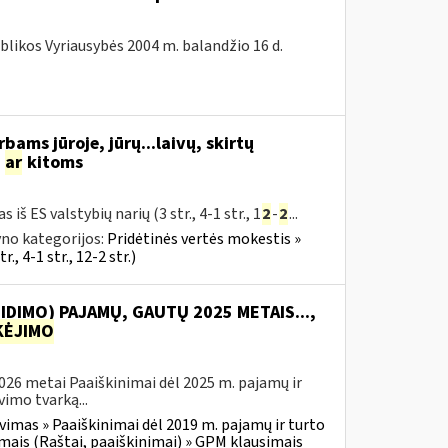
blikos Vyriausybės 2004 m. balandžio 16 d.
bams jūroje, jūrų...laivų, skirtų
s
ar
kitoms
iš ES valstybių narių (3 str., 4-1 str., 1
2
-
2
...
no kategorijos:
Pridėtinės vertės mokestis »
., 4-1 str., 12-2 str.)
IDIMO) PAJAMŲ, GAUTŲ 2025 METAIS...,
ĖJIMO
2026 metai Paaiškinimai dėl 2025 m. pajamų ir
imo tvarką...
vimas » Paaiškinimai dėl 2019 m. pajamų ir turto
mais (Raštai, paaiškinimai) » GPM klausimais