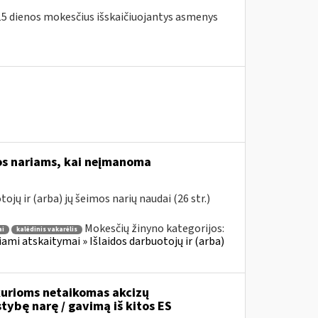
o 15 dienos mokesčius išskaičiuojantys asmenys
os nariams, kai neįmanoma
jų ir (arba) jų šeimos narių naudai (26 str.)
Mokesčių žinyno kategorijos:
ai
kalėdinis vakarėlis
iami atskaitymai » Išlaidos darbuotojų ir (arba)
urioms netaikomas akcizų
stybę narę / gavimą iš kitos ES