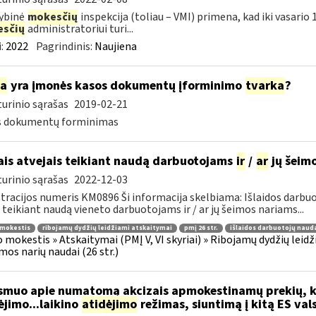
ybinė
mokesčių
inspekcija (toliau – VMI) primena, kad iki vasari
sčių
administratoriui turi...
:
2022
Pagrindinis:
Naujiena
ia
yra įmonės kasos dokumentų įforminimo
tvarka
?
urinio sąrašas
2019-02-21
s dokumentų forminimas
ais atvejais teikiant naudą darbuotojams
ir
/
ar
jų šeim
urinio sąrašas
2022-12-03
tracijos numeris KM0896 Ši informacija skelbiama: Išlaidos darbuoto
 teikiant naudą vieneto darbuotojams ir / ar jų šeimos nariams...
 mokestis
ribojamų dydžių leidžiami atskaitymai
pmį 26 str.
išlaidos darbuotojų naud
 mokestis » Atskaitymai (PMĮ V, VI skyriai) » Ribojamų dydžių leidž
imos narių naudai (26 str.)
muo apie numatomą akcizais apmokestinamų prekių, k
jimo...laikino
atidėjimo
režimas, siuntimą į kitą ES val