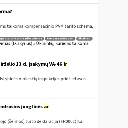
orma?
riems taikoma kompensacinio PVM tarifo schema,
pensacinio pvm tarifo schema
kompensacinis pvm
ūkininkai
imas (IX skyrius) » Ūkininkų, kuriems taikoma
birželio 13 d. įsakymų VA-46
ir
alstybinės mokesčių inspekcijos prie Lietuvos
endrosios jungtinės
ar
jo (šeimos) turto deklaracija (FR0001) Kai