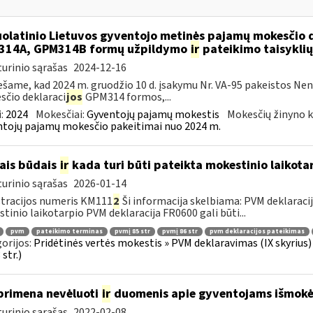
olatinio Lietuvos gyventojo metinės pajamų mokesčio 
314A, GPM314B formų užpildymo
ir
pateikimo taisyklių
urinio sąrašas
2024-12-16
šame, kad 2024 m. gruodžio 10 d. įsakymu Nr. VA-95 pakeistos Ne
čio deklaraci
jos
GPM314 formos,...
:
2024
Mokesčiai:
Gyventojų pajamų mokestis
Mokesčių žinyno k
tojų pajamų mokesčio pakeitimai nuo 2024 m.
ais būdais
ir
kada turi būti pateikta mokestinio laikota
urinio sąrašas
2026-01-14
tracijos numeris KM111
2
Ši informacija skelbiama: PVM deklaracija 
tinio laikotarpio PVM deklaracija FR0600 gali būti...
pvm
pateikimo terminas
pvmį 85 str
pvmį 86 str
pvm deklaracijos pateikimas
orijos:
Pridėtinės vertės mokestis » PVM deklaravimas (IX skyrius) »
str.)
primena nevėluoti
ir
duomenis apie gyventojams išmokėt
urinio sąrašas
2022-02-08