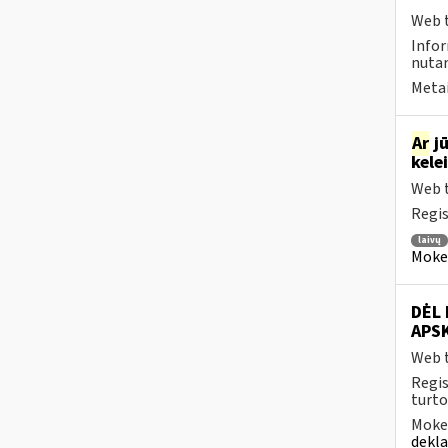
Web t
Info
nutar
Metai
Ar
jū
kele
Web t
Regis
laivų
Mokesč
DĖL
APS
Web t
Regis
turto
Mokes
dekl