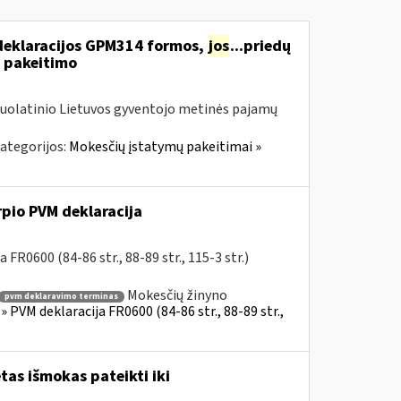
deklaracijos GPM314 formos,
jos
...priedų
 pakeitimo
nuolatinio Lietuvos gyventojo metinės pajamų
ategorijos:
Mokesčių įstatymų pakeitimai »
rpio PVM deklaracija
FR0600 (84-86 str., 88-89 str., 115-3 str.)
Mokesčių žinyno
pvm deklaravimo terminas
 PVM deklaracija FR0600 (84-86 str., 88-89 str.,
as išmokas pateikti iki