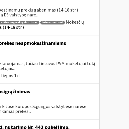
kestinamų prekių gabenimas (14-18 str.)
 ES valstybę narę...
Mokesčių
okestinamų prekių siuntimas
informuoti vmi
(14-18 str.)
a prekes neapmokestinamiems
eklaruojamas, tačiau Lietuvos PVM mokėtojai tokį
tojai...
liepos 1 d.
usigrąžinimas
i kitose Europos Sąjungos valstybėse narėse
nkamas prekes...
d. nutarimo Nr. 442 pakeitimo.