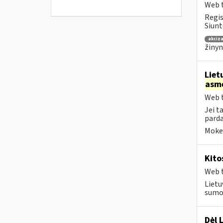
Web t
Regis
Siunt
akciza
žinyn
Liet
asm
Web t
Jei t
parda
Mokes
Kito
Web t
Lietu
sumok
Dėl 