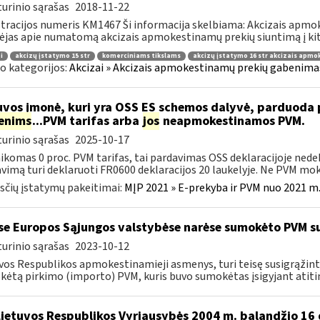
urinio sąrašas
2018-11-22
tracijos numeris KM1467 Ši informacija skelbiama: Akcizais apmo
ėjas apie numatomą akcizais apmokestinamų prekių siuntimą į kitą
i
akcizų įstatymo 15 str
komerciniams tikslams
akcizų įstatymo 16 str akcizais apm
o kategorijos:
Akcizai » Akcizais apmokestinamų prekių gabenimas 
uvos įmonė, kuri yra OSS ES schemos dalyvė, parduod
enims
...PVM tarifas arba
jos
neapmokestinamos PVM.
urinio sąrašas
2025-10-17
aikomas 0 proc. PVM tarifas, tai pardavimas OSS deklaracijoje ned
vimą turi deklaruoti FR0600 deklaracijos 20 laukelyje. Ne PVM mokė
čių įstatymų pakeitimai:
MĮP 2021 » E-prekyba ir PVM nuo 2021 m. 
se Europos Sąjungos valstybėse narėse sumokėto PVM s
urinio sąrašas
2023-10-12
vos Respublikos apmokestinamieji asmenys, turi teisę susigrąžint
ėtą pirkimo (importo) PVM, kuris buvo sumokėtas įsigyjant atiti
Lietuvos Respublikos Vyriausybės 2004 m. balandžio 16 