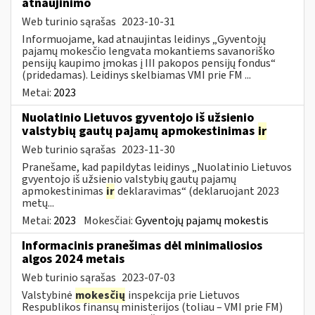
atnaujinimo
Web turinio sąrašas
2023-10-31
Informuojame, kad atnaujintas leidinys „Gyventojų
pajamų mokesčio lengvata mokantiems savanoriško
pensijų kaupimo įmokas į III pakopos pensijų fondus“
(pridedamas). Leidinys skelbiamas VMI prie FM ...
Metai:
2023
Nuolatinio Lietuvos gyventojo iš užsienio
valstybių gautų pajamų apmokestinimas
ir
Web turinio sąrašas
2023-11-30
Pranešame, kad papildytas leidinys „Nuolatinio Lietuvos
gvyentojo iš užsienio valstybių gautų pajamų
apmokestinimas
ir
deklaravimas“ (deklaruojant 2023
metų...
Metai:
2023
Mokesčiai:
Gyventojų pajamų mokestis
Informacinis pranešimas dėl minimaliosios
algos 2024 metais
Web turinio sąrašas
2023-07-03
Valstybinė
mokesčių
inspekcija prie Lietuvos
Respublikos finansų ministerijos (toliau – VMI prie FM)