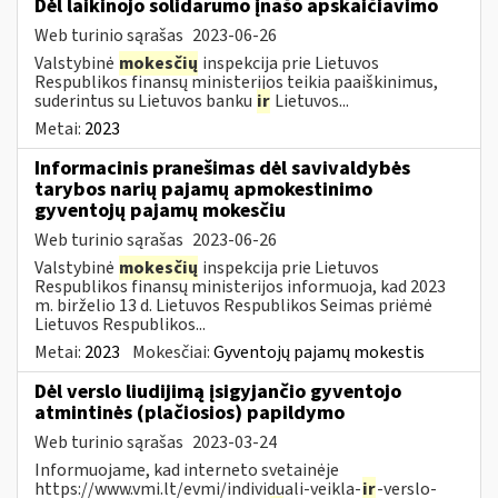
Dėl laikinojo solidarumo įnašo apskaičiavimo
Web turinio sąrašas
2023-06-26
Valstybinė
mokesčių
inspekcija prie Lietuvos
Respublikos finansų ministerijos teikia paaiškinimus,
suderintus su Lietuvos banku
ir
Lietuvos...
Metai:
2023
Informacinis pranešimas dėl savivaldybės
tarybos narių pajamų apmokestinimo
gyventojų pajamų mokesčiu
Web turinio sąrašas
2023-06-26
Valstybinė
mokesčių
inspekcija prie Lietuvos
Respublikos finansų ministerijos informuoja, kad 2023
m. birželio 13 d. Lietuvos Respublikos Seimas priėmė
Lietuvos Respublikos...
Metai:
2023
Mokesčiai:
Gyventojų pajamų mokestis
Dėl verslo liudijimą įsigyjančio gyventojo
atmintinės (plačiosios) papildymo
Web turinio sąrašas
2023-03-24
Informuojame, kad interneto svetainėje
https://www.vmi.lt/evmi/individuali-veikla-
ir
-verslo-