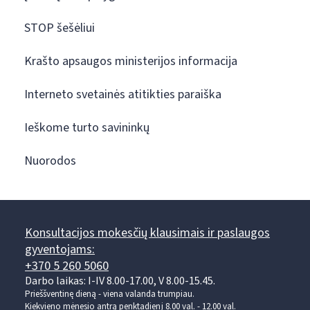
STOP šešėliui
Krašto apsaugos ministerijos informacija
Interneto svetainės atitikties paraiška
Ieškome turto savininkų
Nuorodos
Konsultacijos mokesčių klausimais ir paslaugos
gyventojams:
+370 5 260 5060
Darbo laikas: I-IV 8.00-17.00, V 8.00-15.45.
Prieššventinę dieną - viena valanda trumpiau.
Kiekvieno mėnesio antrą penktadienį 8.00 val. - 12.00 val.