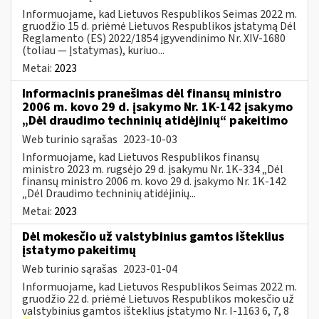
Informuojame, kad Lietuvos Respublikos Seimas 2022 m.
gruodžio 15 d. priėmė Lietuvos Respublikos įstatymą Dėl
Reglamento (ES) 2022/1854 įgyvendinimo Nr. XIV-1680
(toliau — Įstatymas), kuriuo...
Metai:
2023
Informacinis pranešimas dėl finansų ministro
2006 m. kovo 29 d. įsakymo Nr. 1K-142 įsakymo
„Dėl draudimo techninių atidėjinių“ pakeitimo
Web turinio sąrašas
2023-10-03
Informuojame, kad Lietuvos Respublikos finansų
ministro 2023 m. rugsėjo 29 d. įsakymu Nr. 1K-334 „Dėl
finansų ministro 2006 m. kovo 29 d. įsakymo Nr. 1K-142
„Dėl Draudimo techninių atidėjinių...
Metai:
2023
Dėl mokesčio už valstybinius gamtos išteklius
įstatymo pakeitimų
Web turinio sąrašas
2023-01-04
Informuojame, kad Lietuvos Respublikos Seimas 2022 m.
gruodžio 22 d. priėmė Lietuvos Respublikos mokesčio už
valstybinius gamtos išteklius įstatymo Nr. I-1163 6, 7, 8