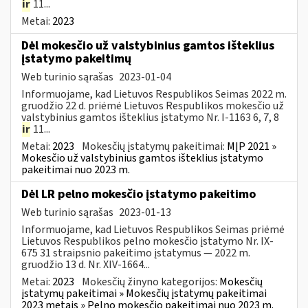
ir
11...
Metai:
2023
Dėl mokesčio už valstybinius gamtos išteklius
įstatymo pakeitimų
Web turinio sąrašas
2023-01-04
Informuojame, kad Lietuvos Respublikos Seimas 2022 m.
gruodžio 22 d. priėmė Lietuvos Respublikos mokesčio už
valstybinius gamtos išteklius įstatymo Nr. I-1163 6, 7, 8
ir
11...
Metai:
2023
Mokesčių įstatymų pakeitimai:
MĮP 2021 »
Mokesčio už valstybinius gamtos išteklius įstatymo
pakeitimai nuo 2023 m.
Dėl LR pelno mokesčio įstatymo pakeitimo
Web turinio sąrašas
2023-01-13
Informuojame, kad Lietuvos Respublikos Seimas priėmė
Lietuvos Respublikos pelno mokesčio įstatymo Nr. IX-
675 31 straipsnio pakeitimo įstatymus — 2022 m.
gruodžio 13 d. Nr. XIV-1664...
Metai:
2023
Mokesčių žinyno kategorijos:
Mokesčių
įstatymų pakeitimai » Mokesčių įstatymų pakeitimai
2023 metais » Pelno mokesčio pakeitimai nuo 2023 m.