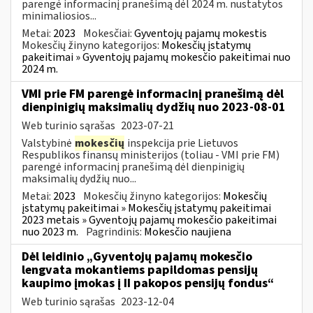
parengė informacinį pranešimą dėl 2024 m. nustatytos
minimaliosios...
Metai:
2023
Mokesčiai:
Gyventojų pajamų mokestis
Mokesčių žinyno kategorijos:
Mokesčių įstatymų
pakeitimai » Gyventojų pajamų mokesčio pakeitimai nuo
2024 m.
VMI prie FM parengė informacinį pranešimą dėl
dienpinigių maksimalių dydžių nuo 2023-08-01
Web turinio sąrašas
2023-07-21
Valstybinė
mokesčių
inspekcija prie Lietuvos
Respublikos finansų ministerijos (toliau - VMI prie FM)
parengė informacinį pranešimą dėl dienpinigių
maksimalių dydžių nuo...
Metai:
2023
Mokesčių žinyno kategorijos:
Mokesčių
įstatymų pakeitimai » Mokesčių įstatymų pakeitimai
2023 metais » Gyventojų pajamų mokesčio pakeitimai
nuo 2023 m.
Pagrindinis:
Mokesčio naujiena
Dėl leidinio „Gyventojų pajamų mokesčio
lengvata mokantiems papildomas pensijų
kaupimo įmokas į II pakopos pensijų fondus“
Web turinio sąrašas
2023-12-04