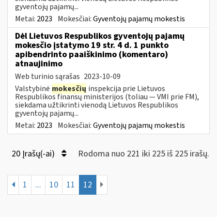
gyventojų pajamų...
Metai:
2023
Mokesčiai:
Gyventojų pajamų mokestis
Dėl Lietuvos Respublikos gyventojų pajamų
mokesčio įstatymo 19 str. 4 d. 1 punkto
apibendrinto paaiškinimo (komentaro)
atnaujinimo
Web turinio sąrašas
2023-10-09
Valstybinė
mokesčių
inspekcija prie Lietuvos
Respublikos finansų ministerijos (toliau — VMI prie FM),
siekdama užtikrinti vienodą Lietuvos Respublikos
gyventojų pajamų...
Metai:
2023
Mokesčiai:
Gyventojų pajamų mokestis
20 Įrašų(-ai)
Rodoma nuo 221 iki 225 iš 225 irašų.
1
...
10
11
12