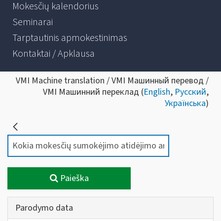
Mokesčių kalendorius
Seminarai
Tarptautinis apmokestinimas
Kontaktai / Apklausa
VMI Machine translation / VMI Машинный перевод /
VMI Машинний переклад (
English
,
Русский
,
Українська
)
Paieška
Parodymo data