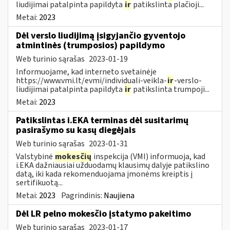
liudijimai patalpinta papildyta
ir
patikslinta plačioji...
Metai:
2023
Dėl verslo liudijimą įsigyjančio gyventojo
atmintinės (trumposios) papildymo
Web turinio sąrašas
2023-01-19
Informuojame, kad interneto svetainėje
https://www.vmi.lt/evmi/individuali-veikla-
ir
-verslo-
liudijimai patalpinta papildyta
ir
patikslinta trumpoji...
Metai:
2023
Patikslintas i.EKA terminas dėl susitarimų
pasirašymo su kasų diegėjais
Web turinio sąrašas
2023-01-31
Valstybinė
mokesčių
inspekcija (VMI) informuoja, kad
i.EKA dažniausiai užduodamų klausimų dalyje patikslino
datą, iki kada rekomenduojama įmonėms kreiptis į
sertifikuotą...
Metai:
2023
Pagrindinis:
Naujiena
Dėl LR pelno mokesčio įstatymo pakeitimo
Web turinio sąrašas
2023-01-17