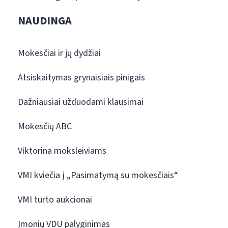
NAUDINGA
Mokesčiai ir jų dydžiai
Atsiskaitymas grynaisiais pinigais
Dažniausiai užduodami klausimai
Mokesčių ABC
Viktorina moksleiviams
VMI kviečia į „Pasimatymą su mokesčiais“
VMI turto aukcionai
Įmonių VDU palyginimas