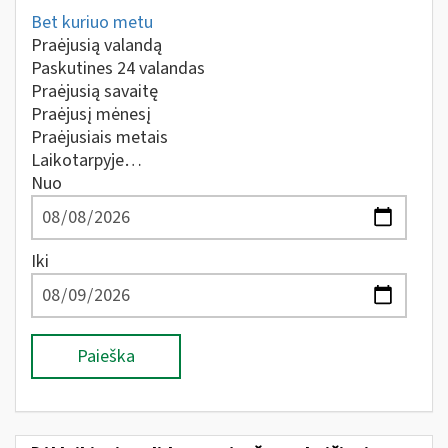
Bet kuriuo metu
Praėjusią valandą
Paskutines 24 valandas
Praėjusią savaitę
Praėjusį mėnesį
Praėjusiais metais
Laikotarpyje…
Nuo
Iki
Paieška