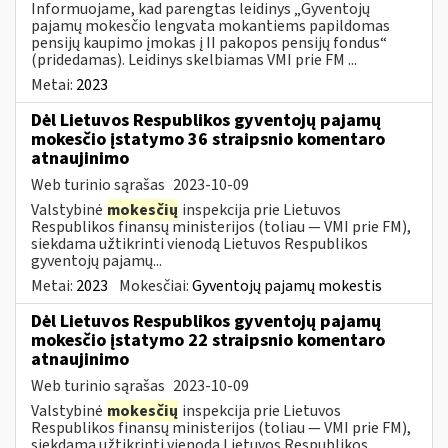
Informuojame, kad parengtas leidinys „Gyventojų
pajamų mokesčio lengvata mokantiems papildomas
pensijų kaupimo įmokas į II pakopos pensijų fondus“
(pridedamas). Leidinys skelbiamas VMI prie FM ...
Metai:
2023
Dėl Lietuvos Respublikos gyventojų pajamų
mokesčio įstatymo 36 straipsnio komentaro
atnaujinimo
Web turinio sąrašas
2023-10-09
Valstybinė
mokesčių
inspekcija prie Lietuvos
Respublikos finansų ministerijos (toliau — VMI prie FM),
siekdama užtikrinti vienodą Lietuvos Respublikos
gyventojų pajamų...
Metai:
2023
Mokesčiai:
Gyventojų pajamų mokestis
Dėl Lietuvos Respublikos gyventojų pajamų
mokesčio įstatymo 22 straipsnio komentaro
atnaujinimo
Web turinio sąrašas
2023-10-09
Valstybinė
mokesčių
inspekcija prie Lietuvos
Respublikos finansų ministerijos (toliau — VMI prie FM),
siekdama užtikrinti vienodą Lietuvos Respublikos