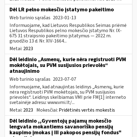
Dėl LR pelno mokesčio įstatymo pakeitimo
Web turinio sąrašas
2023-01-13
Informuojame, kad Lietuvos Respublikos Seimas priėmė
Lietuvos Respublikos pelno mokesčio įstatymo Nr. IX-
675 31 straipsnio pakeitimo įstatymus — 2022 m.
gruodžio 13 d. Nr. XIV-1664...
Metai:
2023
Dėl leidinio „Asmenų, kurie nėra registruoti PVM
mokėtojais, su PVM susijusios prievolės“
atnaujinimo
Web turinio sąrašas
2023-07-07
Informuojame, kad atnaujintas leidinys „Asmenų, kurie
nėra registruoti PVM mokėtojais, su PVM susijusios
prievolės“. Leidinys skelbiamas VMI prie FM[1] interneto
svetainėje adresu: www.vmi.lt/...
Metai:
2023
Mokesčiai:
Pridėtinės vertės mokestis
Dėl leidinio ,,Gyventojų pajamų mokesčio
lengvata mokantiems savanoriško pensijų
kaupimo įmokas į III pakopos pensijų fondus"