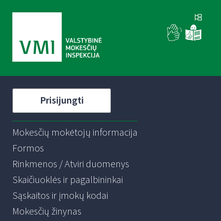
Prisijungti
Mokesčių mokėtojų informacija
Formos
Rinkmenos / Atviri duomenys
Skaičiuoklės ir pagalbininkai
Sąskaitos ir įmokų kodai
Mokesčių žinynas