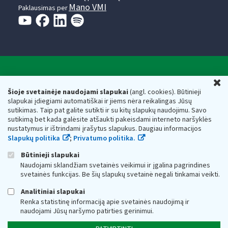
Mano VMI
Paklausimas per
Valstybinė mokesčių inspekcija prie Lietuvos
U
Respublikos finansų ministerijos
Šioje svetainėje naudojami slapukai
(angl. cookies). Būtinieji
slapukai įdiegiami automatiškai ir jiems nėra reikalingas Jūsų
Biudžetinė įstaiga. Juridinio asmens kodas — 188659752,
sutikimas. Taip pat galite sutikti ir su kitų slapukų naudojimu. Savo
adresas: Vasario 16-osios g. 14, 01107 Vilnius, Lietuva, el.paštas:
sutikimą bet kada galėsite atšaukti pakeisdami interneto naršyklės
vmi@vmi.lt
, E. pristatymo dėžutės adresas 188659752
nustatymus ir ištrindami įrašytus slapukus. Daugiau informacijos
Duomenys apie Valstybinę mokesčių inspekciją prie Lietuvos
Slapukų politika
;
Privatumo politika.
Respublikos finansų ministerijos kaupiami ir saugomi Juridinių
asmenų registre
Būtinieji slapukai
Naudojami sklandžiam svetainės veikimui ir įgalina pagrindines
svetainės funkcijas. Be šių slapukų svetainė negali tinkamai veikti.
Analitiniai slapukai
Renka statistinę informaciją apie svetainės naudojimą ir
naudojami Jūsų naršymo patirties gerinimui.