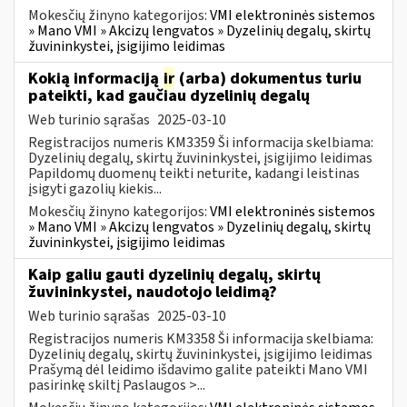
Mokesčių žinyno kategorijos:
VMI elektroninės sistemos
» Mano VMI » Akcizų lengvatos » Dyzelinių degalų, skirtų
žuvininkystei, įsigijimo leidimas
Kokią informaciją
ir
(arba) dokumentus turiu
pateikti, kad gaučiau dyzelinių degalų
Web turinio sąrašas
2025-03-10
Registracijos numeris KM3359 Ši informacija skelbiama:
Dyzelinių degalų, skirtų žuvininkystei, įsigijimo leidimas
Papildomų duomenų teikti neturite, kadangi leistinas
įsigyti gazolių kiekis...
Mokesčių žinyno kategorijos:
VMI elektroninės sistemos
» Mano VMI » Akcizų lengvatos » Dyzelinių degalų, skirtų
žuvininkystei, įsigijimo leidimas
Kaip galiu gauti dyzelinių degalų, skirtų
žuvininkystei, naudotojo leidimą?
Web turinio sąrašas
2025-03-10
Registracijos numeris KM3358 Ši informacija skelbiama:
Dyzelinių degalų, skirtų žuvininkystei, įsigijimo leidimas
Prašymą dėl leidimo išdavimo galite pateikti Mano VMI
pasirinkę skiltį Paslaugos >...