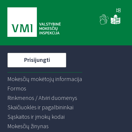
Prisijungti
Mokesčių mokėtojų informacija
Formos
Rinkmenos / Atviri duomenys
Skaičiuoklės ir pagalbininkai
Sąskaitos ir įmokų kodai
Mokesčių žinynas