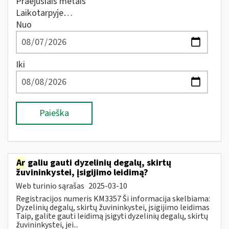
Praėjusiais metais
Laikotarpyje…
Nuo
Iki
Paieška
Ar
galiu gauti dyzelinių degalų, skirtų
žuvininkystei, įsigijimo leidimą?
Web turinio sąrašas
2025-03-10
Registracijos numeris KM3357 Ši informacija skelbiama:
Dyzelinių degalų, skirtų žuvininkystei, įsigijimo leidimas
Taip, galite gauti leidimą įsigyti dyzelinių degalų, skirtų
žuvininkystei, jei...