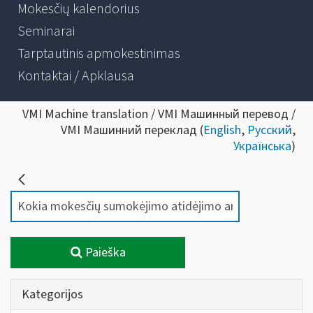
Mokesčių kalendorius
Seminarai
Tarptautinis apmokestinimas
Kontaktai / Apklausa
VMI Machine translation / VMI Машинный перевод /
VMI Машинний переклад (
English
,
Русский
,
Українська
)
Paieška
Kategorijos