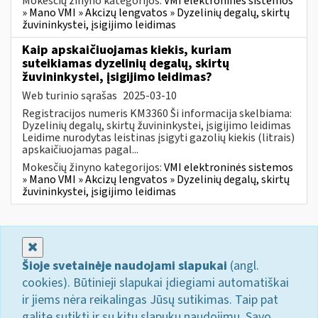
Mokesčių žinyno kategorijos:
VMI elektroninės sistemos
» Mano VMI » Akcizų lengvatos » Dyzelinių degalų, skirtų
žuvininkystei, įsigijimo leidimas
Kaip apskaičiuojamas kiekis, kuriam
suteikiamas dyzelinių degalų, skirtų
žuvininkystei, įsigijimo leidimas?
Web turinio sąrašas
2025-03-10
Registracijos numeris KM3360 Ši informacija skelbiama:
Dyzelinių degalų, skirtų žuvininkystei, įsigijimo leidimas
Leidime nurodytas leistinas įsigyti gazolių kiekis (litrais)
apskaičiuojamas pagal...
Mokesčių žinyno kategorijos:
VMI elektroninės sistemos
» Mano VMI » Akcizų lengvatos » Dyzelinių degalų, skirtų
žuvininkystei, įsigijimo leidimas
Uždaryti
Šioje svetainėje naudojami slapukai
(angl.
cookies). Būtinieji slapukai įdiegiami automatiškai
ir jiems nėra reikalingas Jūsų sutikimas. Taip pat
galite sutikti ir su kitų slapukų naudojimu. Savo