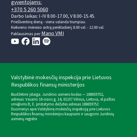
gyventojams:
+370 5 260 5060
Darbo laikas: I-IV 8.00-17.00, V 8.00-15.45.
Prieššventinę dieną - viena valanda trumpiau.
Kiekvieno mėnesio antrą penktadienį 8.00 val. - 12.00 val.
Mano VMI
Paklausimas per
Valstybinė mokesčių inspekcija prie Lietuvos
Respublikos finansų ministerijos
Biudžetinė įstaiga. Juridinio asmens kodas — 188659752,
adresas: Vasario 16-osios g. 14, 01107 Vilnius, Lietuva, el.paštas:
vmi@vmi.lt
, E. pristatymo dėžutės adresas 188659752
Duomenys apie Valstybinę mokesčių inspekciją prie Lietuvos
Respublikos finansų ministerijos kaupiami ir saugomi Juridinių
asmenų registre