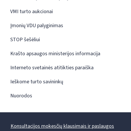
VMI turto aukcionai
Įmonių VDU palyginimas
STOP šešėliui
Krašto apsaugos ministerijos informacija
Interneto svetainės atitikties paraiška
Ieškome turto savininkų
Nuorodos
Konsultacijos mokesčių klausimais ir paslaugos