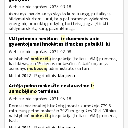
Web turinio sąrašas
2025-03-18
Asmenys, naudojantys skysto kuro įrangą, pritaikytą
šildymui skirtam kurui, taip pat asmenys vykdantys
energinių produktų prekybą, turi teisę įsigyti/tiekti
šildymui skirtą kurą, paženklintą...
VMI primena nevėluoti
ir
duomenis apie
gyventojams išmokėtas išmokas pateikti iki
Web turinio sąrašas
2022-02-08
Valstybinė
mokesčių
inspekcija (toliau – VMI) primena,
kad iki vasario 15 dienos mokesčius išskaičiuojantys
asmenys
mokesčių
administratoriui turi...
Metai:
2022
Pagrindinis:
Naujiena
Artėja pelno mokesčio deklaravimo
ir
sumokėjimo
terminas
Web turinio sąrašas
2021-05-18
Pernai į nacionalinį biudžetą įmonės sumokėjo 779,6
mln. eurų pelno mokesčio 2021 m. gegužės 18 d., Vilnius.
Valstybinė
mokesčių
inspekcija (toliau – VMI) primena,
kad...
Metai:
2021
Pagrindinis:
Naujiena