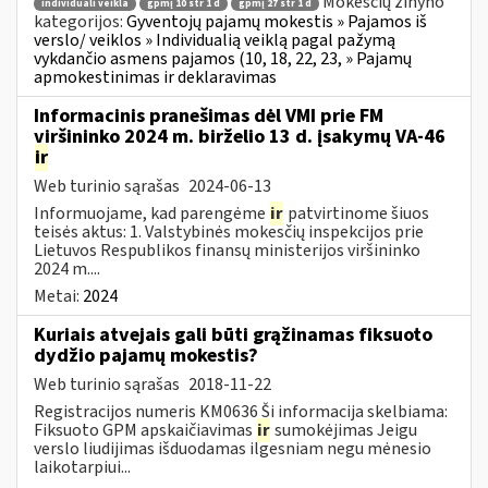
Mokesčių žinyno
individuali veikla
gpmį 10 str 1 d
gpmį 27 str 1 d
kategorijos:
Gyventojų pajamų mokestis » Pajamos iš
verslo/ veiklos » Individualią veiklą pagal pažymą
vykdančio asmens pajamos (10, 18, 22, 23, » Pajamų
apmokestinimas ir deklaravimas
Informacinis pranešimas dėl VMI prie FM
viršininko 2024 m. birželio 13 d. įsakymų VA-46
ir
Web turinio sąrašas
2024-06-13
Informuojame, kad parengėme
ir
patvirtinome šiuos
teisės aktus: 1. Valstybinės mokesčių inspekcijos prie
Lietuvos Respublikos finansų ministerijos viršininko
2024 m....
Metai:
2024
Kuriais atvejais gali būti grąžinamas fiksuoto
dydžio pajamų mokestis?
Web turinio sąrašas
2018-11-22
Registracijos numeris KM0636 Ši informacija skelbiama:
Fiksuoto GPM apskaičiavimas
ir
sumokėjimas Jeigu
verslo liudijimas išduodamas ilgesniam negu mėnesio
laikotarpiui...