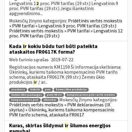
Lengvatinis 1
2
proc. PVM tarifas (19 str.) Lengvatinis 9
proc. PVM tarifas (19 str.) Jeigu išankstinis
apgyvendinimo...
Mokesčių žinyno kategorijos:
Pridėtinės vertės mokestis
» PVM tarifai » Lengvatinis 9 proc. PVM tarifas (19 str.)
Pridėtinės vertės mokestis » PVM tarifai » Lengvatinis 12
proc. PVM tarifas (19 str.)
Kada
ir
kokiu būdu turi būti pateikta
ataskaitos FR0617K forma?
Web turinio sąrašas
2019-07-22
Registracijos numeris KM1159 Ši informacija skelbiama:
Ūkininkų, kuriems taikoma kompensacinio PVM tarifo
schema, ataskaita FR0617K (99 str.) Žemės ūkio
produkcijos
ir
/ ar...
ataskaita
fr0617k
pvm
žemės ūkio produkcija
žemės ūkio paslaugos
pvmį 99 str
kompensacinio pvm tarifo schema
Mokesčių žinyno kategorijos:
kompensacinis pvm
ūkininkai
Pridėtinės vertės mokestis » PVM deklaravimas (IX
skyrius) » Ūkininkų, kuriems taikoma kompensacinio
PVM tarifo schema, ataskaita FR0617
Kuras, skirtas šildymui
ir
šilumos energijos
gamybai