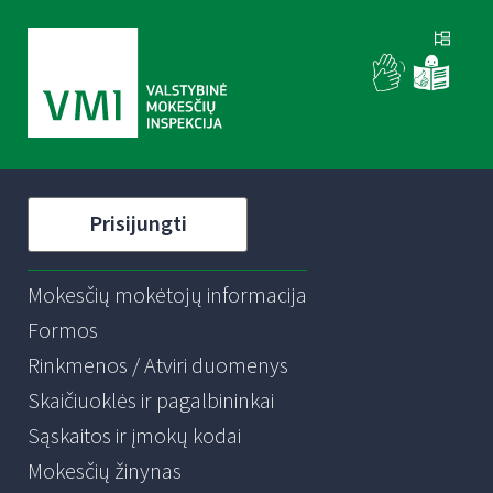
Prisijungti
Mokesčių mokėtojų informacija
Formos
Rinkmenos / Atviri duomenys
Skaičiuoklės ir pagalbininkai
Sąskaitos ir įmokų kodai
Mokesčių žinynas