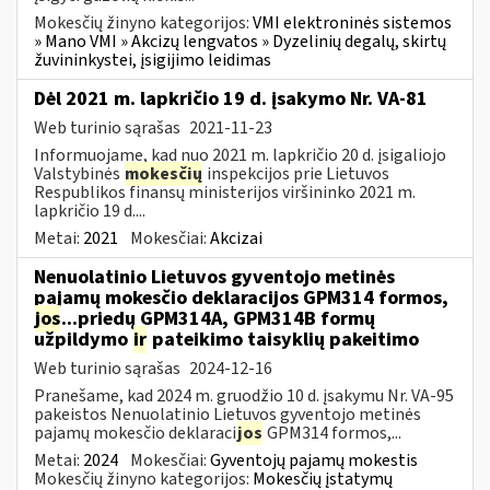
Mokesčių žinyno kategorijos:
VMI elektroninės sistemos
» Mano VMI » Akcizų lengvatos » Dyzelinių degalų, skirtų
žuvininkystei, įsigijimo leidimas
Dėl 2021 m. lapkričio 19 d. įsakymo Nr. VA-81
Web turinio sąrašas
2021-11-23
Informuojame, kad nuo 2021 m. lapkričio 20 d. įsigaliojo
Valstybinės
mokesčių
inspekcijos prie Lietuvos
Respublikos finansų ministerijos viršininko 2021 m.
lapkričio 19 d....
Metai:
2021
Mokesčiai:
Akcizai
Nenuolatinio Lietuvos gyventojo metinės
pajamų mokesčio deklaracijos GPM314 formos,
jos
...priedų GPM314A, GPM314B formų
užpildymo
ir
pateikimo taisyklių pakeitimo
Web turinio sąrašas
2024-12-16
Pranešame, kad 2024 m. gruodžio 10 d. įsakymu Nr. VA-95
pakeistos Nenuolatinio Lietuvos gyventojo metinės
pajamų mokesčio deklaraci
jos
GPM314 formos,...
Metai:
2024
Mokesčiai:
Gyventojų pajamų mokestis
Mokesčių žinyno kategorijos:
Mokesčių įstatymų