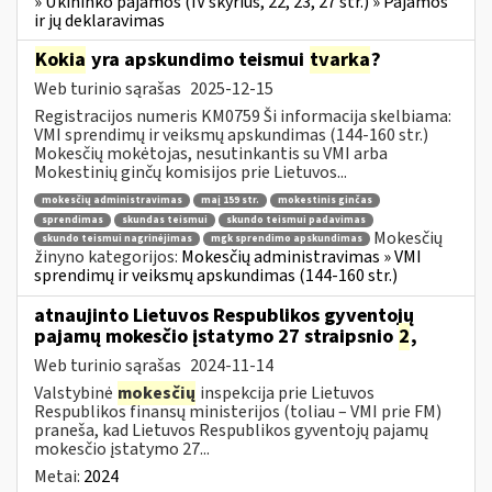
» Ūkininko pajamos (IV skyrius, 22, 23, 27 str.) » Pajamos
ir jų deklaravimas
Kokia
yra apskundimo teismui
tvarka
?
Web turinio sąrašas
2025-12-15
Registracijos numeris KM0759 Ši informacija skelbiama:
VMI sprendimų ir veiksmų apskundimas (144-160 str.)
Mokesčių mokėtojas, nesutinkantis su VMI arba
Mokestinių ginčų komisijos prie Lietuvos...
mokesčių administravimas
maį 159 str.
mokestinis ginčas
sprendimas
skundas teismui
skundo teismui padavimas
Mokesčių
skundo teismui nagrinėjimas
mgk sprendimo apskundimas
žinyno kategorijos:
Mokesčių administravimas » VMI
sprendimų ir veiksmų apskundimas (144-160 str.)
atnaujinto Lietuvos Respublikos gyventojų
pajamų mokesčio įstatymo 27 straipsnio
2
,
Web turinio sąrašas
2024-11-14
Valstybinė
mokesčių
inspekcija prie Lietuvos
Respublikos finansų ministerijos (toliau – VMI prie FM)
praneša, kad Lietuvos Respublikos gyventojų pajamų
mokesčio įstatymo 27...
Metai:
2024