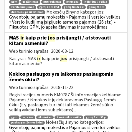
gpm
grąžinimas
nutraukimas
permoka
individuali veikla
verslo liudijimas
gpmį 2 str 22 d
gpmį 10 str 2 d
gpmį 26 str
Mokesčių žinyno kategorijos:
duomenų pasikeitimas
Gyventojų pajamų mokestis » Pajamos iš verslo/ veiklos
» Verslo liudijimą įsigijusio asmens pajamos (26 str.) »
Fiksuotas GPM, jo apskaičiavimas ir sumokėjimas
MAS
ir
kaip prie
jos
prisijungti / atstovauti
kitam asmeniui?
Web turinio sąrašas
2020-03-12
Kas yra i. MAS
ir
kaip prie
jos
prisijungti / atstovauti
kitam asmeniui?
Kokios paslaugos yra laikomos paslaugomis
žemės ūkiui?
Web turinio sąrašas
2018-11-22
Registracijos numeris KM0787 Ši informacija skelbiama:
Pajamos / išmokos ir jų deklaravimas Paslaugų žemės
ūkiui (t.y. paslaugos turi būti atliekamos žemės ūkio
veiklą vykdantiems subjektams)...
gpm
sąrašas
ūkininkas
žemės ūkio veikla
gpmį 2 str 33 p
Mokesčių žinyno kategorijos:
paslaugos žemės ūkiui
Gyventojų pajamų mokestis » Pajamos iš verslo/ veiklos