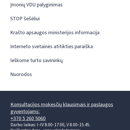
Įmonių VDU palyginimas
STOP šešėliui
Krašto apsaugos ministerijos informacija
Interneto svetainės atitikties paraiška
Ieškome turto savininkų
Nuorodos
Konsultacijos mokesčių klausimais ir paslaugos
gyventojams:
+370 5 260 5060
Darbo laikas: I-IV 8.00-17.00, V 8.00-15.45.