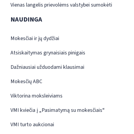
Vienas langelis prievolėms valstybei sumokėti
NAUDINGA
Mokesčiai ir jų dydžiai
Atsiskaitymas grynaisiais pinigais
Dažniausiai užduodami klausimai
Mokesčių ABC
Viktorina moksleiviams
VMI kviečia į „Pasimatymą su mokesčiais“
VMI turto aukcionai