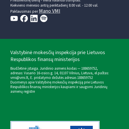
Prieššventinę dieną - viena valanda trumpiau.
Kiekvieno mėnesio antrą penktadienį 8.00 val. - 12.00 val.
Mano VMI
Paklausimas per
Valstybinė mokesčių inspekcija prie Lietuvos
Respublikos finansų ministerijos
Biudžetinė įstaiga. Juridinio asmens kodas — 188659752,
adresas: Vasario 16-osios g. 14, 01107 Vilnius, Lietuva, el.paštas:
vmi@vmi.lt
, E. pristatymo dėžutės adresas 188659752
Duomenys apie Valstybinę mokesčių inspekciją prie Lietuvos
Respublikos finansų ministerijos kaupiami ir saugomi Juridinių
asmenų registre