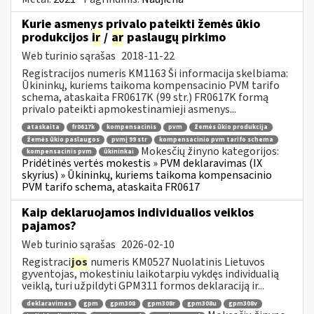
Kurie asmenys privalo pateikti žemės ūkio
produkcijos
ir
/
ar
paslaugų pirkimo
Web turinio sąrašas
2018-11-22
Registracijos numeris KM1163 Ši informacija skelbiama:
Ūkininkų, kuriems taikoma kompensacinio PVM tarifo
schema, ataskaita FR0617K (99 str.) FR0617K formą
privalo pateikti apmokestinamieji asmenys...
ataskaita
fr0617k
kompensacinis
pvm
žemės ūkio produkcija
žemės ūkio paslaugos
pvmį 99 str
kompensacinio pvm tarifo schema
Mokesčių žinyno kategorijos:
kompensacinis pvm
ūkininkai
Pridėtinės vertės mokestis » PVM deklaravimas (IX
skyrius) » Ūkininkų, kuriems taikoma kompensacinio
PVM tarifo schema, ataskaita FR0617
Kaip deklaruojamos individualios veiklos
pajamos?
Web turinio sąrašas
2026-02-10
Registraci
jos
numeris KM0527 Nuolatinis Lietuvos
gyventojas, mokestiniu laikotarpiu vykdęs individualią
veiklą, turi užpildyti GPM311 formos deklaraciją ir...
deklaravimas
gpm
gpm308
gpm308r
gpm308u
gpm308v