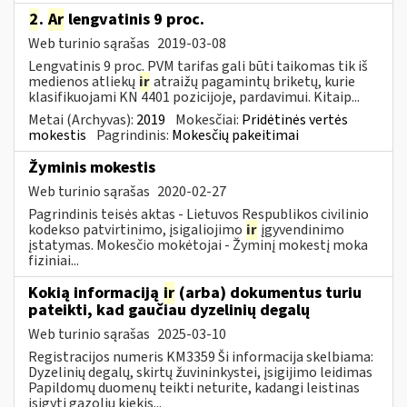
2
.
Ar
lengvatinis 9 proc.
Web turinio sąrašas
2019-03-08
Lengvatinis 9 proc. PVM tarifas gali būti taikomas tik iš
medienos atliekų
ir
atraižų pagamintų briketų, kurie
klasifikuojami KN 4401 pozicijoje, pardavimui. Kitaip...
Metai (Archyvas):
2019
Mokesčiai:
Pridėtinės vertės
mokestis
Pagrindinis:
Mokesčių pakeitimai
Žyminis mokestis
Web turinio sąrašas
2020-02-27
Pagrindinis teisės aktas - Lietuvos Respublikos civilinio
kodekso patvirtinimo, įsigaliojimo
ir
įgyvendinimo
įstatymas. Mokesčio mokėtojai - Žyminį mokestį moka
fiziniai...
Kokią informaciją
ir
(arba) dokumentus turiu
pateikti, kad gaučiau dyzelinių degalų
Web turinio sąrašas
2025-03-10
Registracijos numeris KM3359 Ši informacija skelbiama:
Dyzelinių degalų, skirtų žuvininkystei, įsigijimo leidimas
Papildomų duomenų teikti neturite, kadangi leistinas
įsigyti gazolių kiekis...