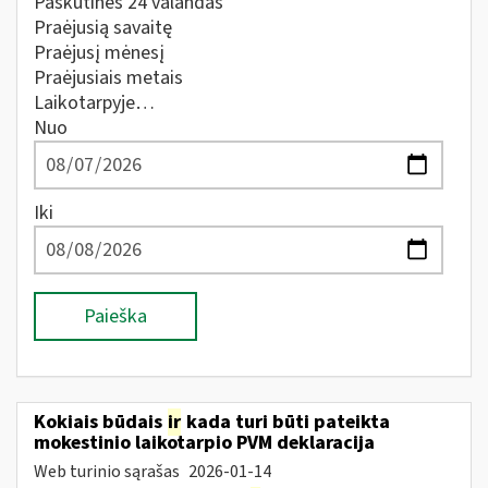
Paskutines 24 valandas
Praėjusią savaitę
Praėjusį mėnesį
Praėjusiais metais
Laikotarpyje…
Nuo
Iki
Paieška
Kokiais būdais
ir
kada turi būti pateikta
mokestinio laikotarpio PVM deklaracija
Web turinio sąrašas
2026-01-14