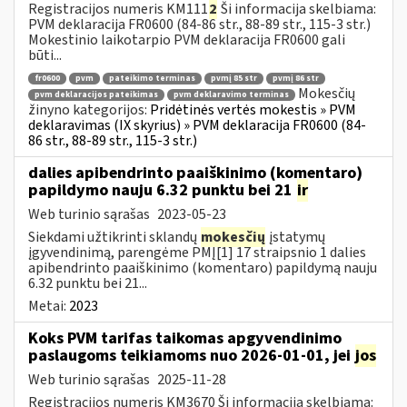
Registracijos numeris KM111
2
Ši informacija skelbiama:
PVM deklaracija FR0600 (84-86 str., 88-89 str., 115-3 str.)
Mokestinio laikotarpio PVM deklaracija FR0600 gali
būti...
fr0600
pvm
pateikimo terminas
pvmį 85 str
pvmį 86 str
Mokesčių
pvm deklaracijos pateikimas
pvm deklaravimo terminas
žinyno kategorijos:
Pridėtinės vertės mokestis » PVM
deklaravimas (IX skyrius) » PVM deklaracija FR0600 (84-
86 str., 88-89 str., 115-3 str.)
dalies apibendrinto paaiškinimo (komentaro)
papildymo nauju 6.32 punktu bei 21
ir
Web turinio sąrašas
2023-05-23
Siekdami užtikrinti sklandų
mokesčių
įstatymų
įgyvendinimą, parengėme PMĮ[1] 17 straipsnio 1 dalies
apibendrinto paaiškinimo (komentaro) papildymą nauju
6.32 punktu bei 21...
Metai:
2023
Koks PVM tarifas taikomas apgyvendinimo
paslaugoms teikiamoms nuo 2026-01-01, jei
jos
Web turinio sąrašas
2025-11-28
Registracijos numeris KM3670 Ši informacija skelbiama: