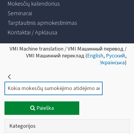
Mokesčių kalendorius
Seminarai
Tarptautinis apmokestinimas
Kontaktai / Apklausa
VMI Machine translation / VMI Машинный перевод /
VMI Машинний переклад (
English
,
Русский
,
Українська
)
Paieška
Kategorijos