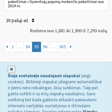
pakeitimai » Gyventojų pajamų mokesčio pakeitimai nuo
2024 m.
20 Įrašų(-ai)
Rodoma nuo 1,881 iki 1,900 iš 7,293 irašų.
1
...
94
95
96
...
365
Uždaryti
Šioje svetainėje naudojami slapukai
(angl.
cookies). Būtinieji slapukai įdiegiami automatiškai
ir jiems nėra reikalingas Jūsų sutikimas. Taip pat
galite sutikti ir su kitų slapukų naudojimu. Savo
sutikimą bet kada galėsite atšaukti pakeisdami
interneto naršyklės nustatymus ir ištrindami
įrašytus slapukus. Daugiau informacijos
Slapukų