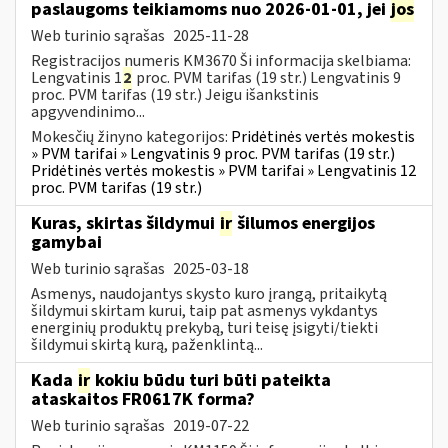
paslaugoms teikiamoms nuo 2026-01-01, jei
jos
Web turinio sąrašas
2025-11-28
Registracijos numeris KM3670 Ši informacija skelbiama:
Lengvatinis 1
2
proc. PVM tarifas (19 str.) Lengvatinis 9
proc. PVM tarifas (19 str.) Jeigu išankstinis
apgyvendinimo...
Mokesčių žinyno kategorijos:
Pridėtinės vertės mokestis
» PVM tarifai » Lengvatinis 9 proc. PVM tarifas (19 str.)
Pridėtinės vertės mokestis » PVM tarifai » Lengvatinis 12
proc. PVM tarifas (19 str.)
Kuras, skirtas šildymui
ir
šilumos energijos
gamybai
Web turinio sąrašas
2025-03-18
Asmenys, naudojantys skysto kuro įrangą, pritaikytą
šildymui skirtam kurui, taip pat asmenys vykdantys
energinių produktų prekybą, turi teisę įsigyti/tiekti
šildymui skirtą kurą, paženklintą...
Kada
ir
kokiu būdu turi būti pateikta
ataskaitos FR0617K forma?
Web turinio sąrašas
2019-07-22