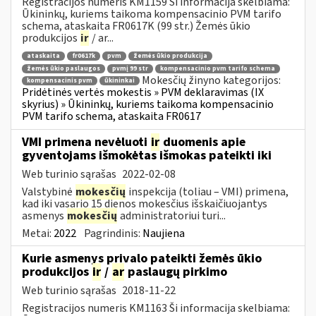
Registracijos numeris KM1159 Ši informacija skelbiama:
Ūkininkų, kuriems taikoma kompensacinio PVM tarifo
schema, ataskaita FR0617K (99 str.) Žemės ūkio
produkcijos
ir
/ ar...
ataskaita
fr0617k
pvm
žemės ūkio produkcija
žemės ūkio paslaugos
pvmį 99 str
kompensacinio pvm tarifo schema
Mokesčių žinyno kategorijos:
kompensacinis pvm
ūkininkai
Pridėtinės vertės mokestis » PVM deklaravimas (IX
skyrius) » Ūkininkų, kuriems taikoma kompensacinio
PVM tarifo schema, ataskaita FR0617
VMI primena nevėluoti
ir
duomenis apie
gyventojams išmokėtas išmokas pateikti iki
Web turinio sąrašas
2022-02-08
Valstybinė
mokesčių
inspekcija (toliau – VMI) primena,
kad iki vasario 15 dienos mokesčius išskaičiuojantys
asmenys
mokesčių
administratoriui turi...
Metai:
2022
Pagrindinis:
Naujiena
Kurie asmenys privalo pateikti žemės ūkio
produkcijos
ir
/
ar
paslaugų pirkimo
Web turinio sąrašas
2018-11-22
Registracijos numeris KM1163 Ši informacija skelbiama: