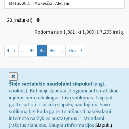
Metai:
2021
Mokesčiai:
Akcizai
20 Įrašų(-ai)
Rodoma nuo 1,881 iki 1,900 iš 7,293 irašų.
1
...
94
95
96
...
365
Uždaryti
Šioje svetainėje naudojami slapukai
(angl.
cookies). Būtinieji slapukai įdiegiami automatiškai
ir jiems nėra reikalingas Jūsų sutikimas. Taip pat
galite sutikti ir su kitų slapukų naudojimu. Savo
sutikimą bet kada galėsite atšaukti pakeisdami
interneto naršyklės nustatymus ir ištrindami
įrašytus slapukus. Daugiau informacijos
Slapukų