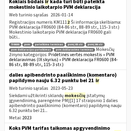
Kokiais būdais
ir
kada turi būti pateikta
mokestinio laikotarpio PVM deklaracija
Web turinio sąrašas
2026-01-14
Registracijos numeris KM111
2
Ši informacija skelbiama:
PVM deklaracija FR0600 (84-86 str., 88-89 str., 115-3 str.)
Mokestinio laikotarpio PVM deklaracija FR0600 gali
būti...
fr0600
pvm
pateikimo terminas
pvmį 85 str
pvmį 86 str
Mokesčių
pvm deklaracijos pateikimas
pvm deklaravimo terminas
žinyno kategorijos:
Pridėtinės vertės mokestis » PVM
deklaravimas (IX skyrius) » PVM deklaracija FR0600 (84-
86 str., 88-89 str., 115-3 str.)
dalies apibendrinto paaiškinimo (komentaro)
papildymo nauju 6.32 punktu bei 21
ir
Web turinio sąrašas
2023-05-23
Siekdami užtikrinti sklandų
mokesčių
įstatymų
įgyvendinimą, parengėme PMĮ[1] 17 straipsnio 1 dalies
apibendrinto paaiškinimo (komentaro) papildymą nauju
6.32 punktu bei 21...
Metai:
2023
Koks PVM tarifas taikomas apgyvendinimo