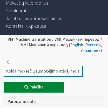
Mokesčių kalendorius
Seminarai
Tarptautinis apmokestinimas
Kontaktai / Apklausa
VMI Machine translation / VMI Машинный перевод /
VMI Машинний переклад (
English
,
Русский
,
Українська
)
Paieška
Parodymo data