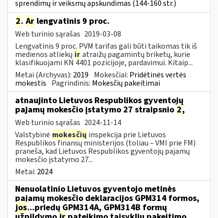
sprendimų ir veiksmų apskundimas (144-160 str.)
2
.
Ar
lengvatinis 9 proc.
Web turinio sąrašas
2019-03-08
Lengvatinis 9 proc. PVM tarifas gali būti taikomas tik iš
medienos atliekų
ir
atraižų pagamintų briketų, kurie
klasifikuojami KN 4401 pozicijoje, pardavimui. Kitaip...
Metai (Archyvas):
2019
Mokesčiai:
Pridėtinės vertės
mokestis
Pagrindinis:
Mokesčių pakeitimai
atnaujinto Lietuvos Respublikos gyventojų
pajamų mokesčio įstatymo 27 straipsnio
2
,
Web turinio sąrašas
2024-11-14
Valstybinė
mokesčių
inspekcija prie Lietuvos
Respublikos finansų ministerijos (toliau – VMI prie FM)
praneša, kad Lietuvos Respublikos gyventojų pajamų
mokesčio įstatymo 27...
Metai:
2024
Nenuolatinio Lietuvos gyventojo metinės
pajamų mokesčio deklaracijos GPM314 formos,
jos
...priedų GPM314A, GPM314B formų
užpildymo
ir
pateikimo taisyklių pakeitimo