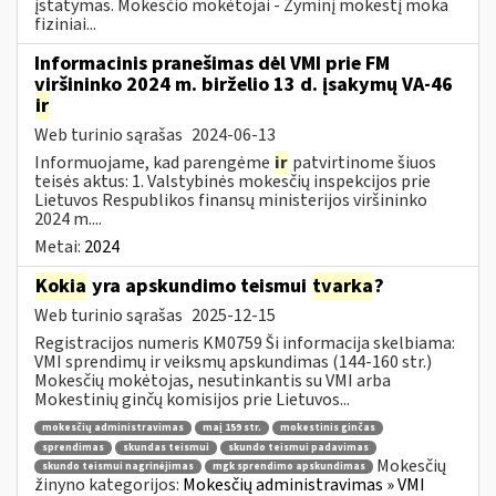
įstatymas. Mokesčio mokėtojai - Žyminį mokestį moka
fiziniai...
Informacinis pranešimas dėl VMI prie FM
viršininko 2024 m. birželio 13 d. įsakymų VA-46
ir
Web turinio sąrašas
2024-06-13
Informuojame, kad parengėme
ir
patvirtinome šiuos
teisės aktus: 1. Valstybinės mokesčių inspekcijos prie
Lietuvos Respublikos finansų ministerijos viršininko
2024 m....
Metai:
2024
Kokia
yra apskundimo teismui
tvarka
?
Web turinio sąrašas
2025-12-15
Registracijos numeris KM0759 Ši informacija skelbiama:
VMI sprendimų ir veiksmų apskundimas (144-160 str.)
Mokesčių mokėtojas, nesutinkantis su VMI arba
Mokestinių ginčų komisijos prie Lietuvos...
mokesčių administravimas
maį 159 str.
mokestinis ginčas
sprendimas
skundas teismui
skundo teismui padavimas
Mokesčių
skundo teismui nagrinėjimas
mgk sprendimo apskundimas
žinyno kategorijos:
Mokesčių administravimas » VMI