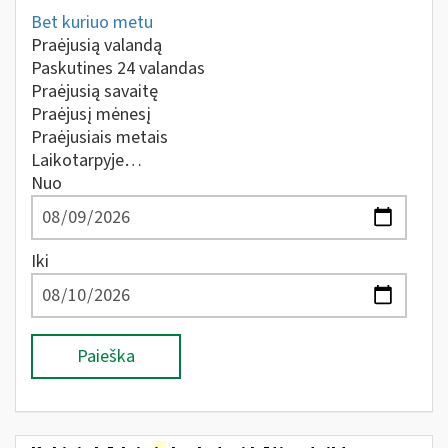
Bet kuriuo metu
Praėjusią valandą
Paskutines 24 valandas
Praėjusią savaitę
Praėjusį mėnesį
Praėjusiais metais
Laikotarpyje…
Nuo
Iki
Paieška