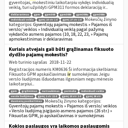
gyventojas, mokestiniu laikotarpiu vykdęs individualią
veiklą, turi užpildyti GPM311 formos deklaraciją ir...
deklaravimas
gpm
gpm308
gpm308r
gpm308u
gpm308v
Mokesčių žinyno
individuali veikla
gpmį 10 str 1 d
gpmį 27 str 1 d
kategorijos:
Gyventojų pajamų mokestis » Pajamos iš
verslo/ veiklos » Individualią veiklą pagal pažymą
vykdančio asmens pajamos (10, 18, 22, 23, » Pajamų
apmokestinimas ir deklaravimas
Kuriais atvejais gali būti grąžinamas fiksuoto
dydžio pajamų mokestis?
Web turinio sąrašas
2018-11-22
Registracijos numeris KM0636 Ši informacija skelbiama:
Fiksuoto GPM apskaičiavimas
ir
sumokėjimas Jeigu
verslo liudijimas išduodamas ilgesniam negu mėnesio
laikotarpiui...
gpm
grąžinimas
nutraukimas
permoka
individuali veikla
verslo liudijimas
gpmį 2 str 22 d
gpmį 10 str 2 d
gpmį 26 str
Mokesčių žinyno kategorijos:
duomenų pasikeitimas
Gyventojų pajamų mokestis » Pajamos iš verslo/ veiklos
» Verslo liudijimą įsigijusio asmens pajamos (26 str.) »
Fiksuotas GPM, jo apskaičiavimas ir sumokėjimas
Kokios paslaugos yra laikomos paslaugomis