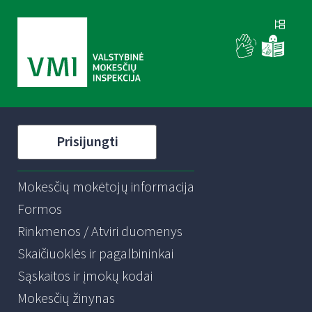
Prisijungti
Mokesčių mokėtojų informacija
Formos
Rinkmenos / Atviri duomenys
Skaičiuoklės ir pagalbininkai
Sąskaitos ir įmokų kodai
Mokesčių žinynas