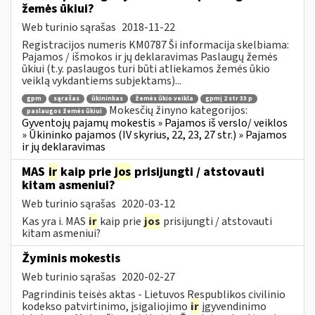
žemės ūkiui?
Web turinio sąrašas
2018-11-22
Registracijos numeris KM0787 Ši informacija skelbiama:
Pajamos / išmokos ir jų deklaravimas Paslaugų žemės
ūkiui (t.y. paslaugos turi būti atliekamos žemės ūkio
veiklą vykdantiems subjektams)...
gpm
sąrašas
ūkininkas
žemės ūkio veikla
gpmį 2 str 33 p
Mokesčių žinyno kategorijos:
paslaugos žemės ūkiui
Gyventojų pajamų mokestis » Pajamos iš verslo/ veiklos
» Ūkininko pajamos (IV skyrius, 22, 23, 27 str.) » Pajamos
ir jų deklaravimas
MAS
ir
kaip prie
jos
prisijungti / atstovauti
kitam asmeniui?
Web turinio sąrašas
2020-03-12
Kas yra i. MAS
ir
kaip prie
jos
prisijungti / atstovauti
kitam asmeniui?
Žyminis mokestis
Web turinio sąrašas
2020-02-27
Pagrindinis teisės aktas - Lietuvos Respublikos civilinio
kodekso patvirtinimo, įsigaliojimo
ir
įgyvendinimo