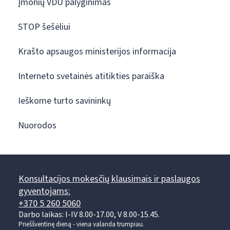
Įmonių VDU palyginimas
STOP šešėliui
Krašto apsaugos ministerijos informacija
Interneto svetainės atitikties paraiška
Ieškome turto savininkų
Nuorodos
Konsultacijos mokesčių klausimais ir paslaugos
gyventojams:
+370 5 260 5060
Darbo laikas: I-IV 8.00-17.00, V 8.00-15.45.
Prieššventinę dieną - viena valanda trumpiau.