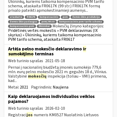
Ūkininkų, kuriems taikoma kompensacinio PVM tarifo
schema, ataskaita FR0617K (99 str.) FR0617K formą
privalo pateikti apmokestinamieji asmenys...
ataskaita
fr0617k
kompensacinis
pvm
žemės ūkio produkcija
žemės ūkio paslaugos
pvmį 99 str
kompensacinio pvm tarifo schema
Mokesčių žinyno kategorijos:
kompensacinis pvm
ūkininkai
Pridėtinės vertės mokestis » PVM deklaravimas (IX
skyrius) » Ūkininkų, kuriems taikoma kompensacinio
PVM tarifo schema, ataskaita FR0617
Artėja pelno mokesčio deklaravimo
ir
sumokėjimo
terminas
Web turinio sąrašas
2021-05-18
Pernai į nacionalinį biudžetą įmonės sumokėjo 779,6
mln. eurų pelno mokesčio 2021 m. gegužės 18 d., Vilnius.
Valstybinė
mokesčių
inspekcija (toliau – VMI) primena,
kad...
Metai:
2021
Pagrindinis:
Naujiena
Kaip deklaruojamos individualios veiklos
pajamos?
Web turinio sąrašas
2026-02-10
Registraci
jos
numeris KM0527 Nuolatinis Lietuvos