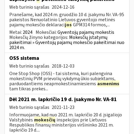
Web turinio sąrašas
2024-12-16
Pranešame, kad 2024 m. gruodžio 10 d. įsakymu Nr. VA-95
pakeistos Nenuolatinio Lietuvos gyventojo metinės
pajamų mokesčio deklaraci
jos
GPM314 formos,...
Metai:
2024
Mokesčiai:
Gyventojų pajamų mokestis
Mokesčių žinyno kategorijos:
Mokesčių įstatymų
pakeitimai » Gyventojų pajamų mokesčio pakeitimai nuo
2024 m.
OSS sistema
Web turinio sąrašas
2018-12-03
One Stop Shop (OSS) - tai sistema, kuri palengvina
mokestinių PVM prievolių vykdymą ūkio subjektams,
parduodantiems neapmokestinamiesiems
asmenims
tam tikras prekes...
Dėl 2021 m. lapkričio 19 d. įsakymo Nr. VA-81
Web turinio sąrašas
2021-11-23
Informuojame, kad nuo 2021 m. lapkričio 20 d. įsigaliojo
Valstybinės
mokesčių
inspekcijos prie Lietuvos
Respublikos finansų ministerijos viršininko 2021 m.
lapkričio 19 d....