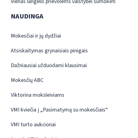
Vienas langelis prievolėms valstybei sumokėti
NAUDINGA
Mokesčiai ir jų dydžiai
Atsiskaitymas grynaisiais pinigais
Dažniausiai užduodami klausimai
Mokesčių ABC
Viktorina moksleiviams
VMI kviečia į „Pasimatymą su mokesčiais“
VMI turto aukcionai