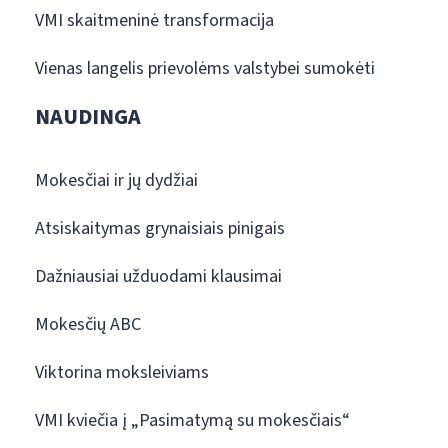
VMI skaitmeninė transformacija
Vienas langelis prievolėms valstybei sumokėti
NAUDINGA
Mokesčiai ir jų dydžiai
Atsiskaitymas grynaisiais pinigais
Dažniausiai užduodami klausimai
Mokesčių ABC
Viktorina moksleiviams
VMI kviečia į „Pasimatymą su mokesčiais“