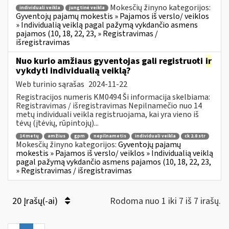
Mokesčių žinyno kategorijos:
individuali veikla
jungtinė veikla
Gyventojų pajamų mokestis » Pajamos iš verslo/ veiklos
» Individualią veiklą pagal pažymą vykdančio asmens
pajamos (10, 18, 22, 23, » Registravimas /
išregistravimas
Nuo kurio amžiaus gyventojas gali registruoti
ir
vykdyti individualią veiklą?
Web turinio sąrašas
2024-11-22
Registracijos numeris KM0494 Ši informacija skelbiama:
Registravimas / išregistravimas Nepilnamečio nuo 14
metų individuali veikla registruojama, kai yra vieno iš
tėvų (įtėvių, rūpintojų)...
14 metų
amžius
gpm
nepilnametis
individuali veikla
ck 2.8 str
Mokesčių žinyno kategorijos:
Gyventojų pajamų
mokestis » Pajamos iš verslo/ veiklos » Individualią veiklą
pagal pažymą vykdančio asmens pajamos (10, 18, 22, 23,
» Registravimas / išregistravimas
20 Įrašų(-ai)
Rodoma nuo 1 iki 7 iš 7 irašų.