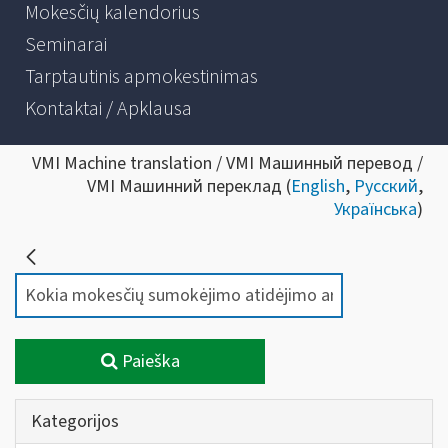
Mokesčių kalendorius
Seminarai
Tarptautinis apmokestinimas
Kontaktai / Apklausa
VMI Machine translation / VMI Машинный перевод /
VMI Машинний переклад (
English
,
Русский
,
Українська
)
Paieška
Kategorijos