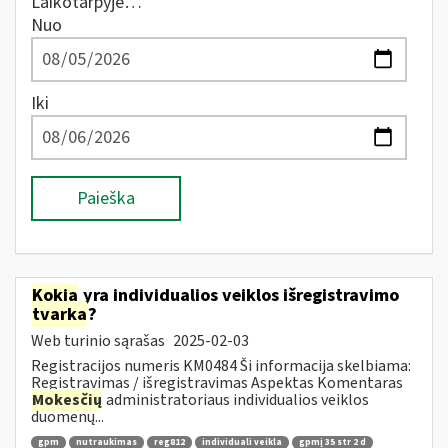
Laikotarpyje…
Nuo
Iki
Paieška
Kokia
yra individualios veiklos išregistravimo
tvarka
?
Web turinio sąrašas
2025-02-03
Registracijos numeris KM0484 Ši informacija skelbiama:
Registravimas / išregistravimas Aspektas Komentaras
Mokesčių
administratoriaus individualios veiklos
duomenų...
gpm
nutraukimas
reg812
individuali veikla
gpmį 35 str 2 d