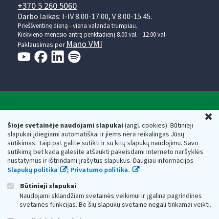
+370 5 260 5060
Darbo laikas: I-IV 8.00-17.00, V 8.00-15.45.
Prieššventinę dieną - viena valanda trumpiau.
Kiekvieno mėnesio antrą penktadienį 8.00 val. - 12.00 val.
Mano VMI
Paklausimas per
Valstybinė mokesčių inspekcija prie Lietuvos
U
Respublikos finansų ministerijos
Šioje svetainėje naudojami slapukai
(angl. cookies). Būtinieji
slapukai įdiegiami automatiškai ir jiems nėra reikalingas Jūsų
Biudžetinė įstaiga. Juridinio asmens kodas — 188659752,
sutikimas. Taip pat galite sutikti ir su kitų slapukų naudojimu. Savo
adresas: Vasario 16-osios g. 14, 01107 Vilnius, Lietuva, el.paštas:
sutikimą bet kada galėsite atšaukti pakeisdami interneto naršyklės
vmi@vmi.lt
, E. pristatymo dėžutės adresas 188659752
nustatymus ir ištrindami įrašytus slapukus. Daugiau informacijos
Duomenys apie Valstybinę mokesčių inspekciją prie Lietuvos
Slapukų politika
;
Privatumo politika.
Respublikos finansų ministerijos kaupiami ir saugomi Juridinių
asmenų registre
Būtinieji slapukai
Naudojami sklandžiam svetainės veikimui ir įgalina pagrindines
svetainės funkcijas. Be šių slapukų svetainė negali tinkamai veikti.