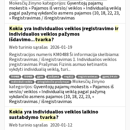
Mokesčių žinyno kategorijos:
Gyventojų pajamų
mokestis » Pajamos iš verslo/ veiklos » Individualią veiklą
pagal pažymą vykdančio asmens pajamos (10, 18, 22, 23,
» Registravimas / išregistravimas
Kokia
yra individualios veiklos įregistravimo
ir
individualios veiklos pažymos
išdavimo...
tvarka
?
Web turinio sąrašas
2026-01-19
Registracijos numeris KM0488 Ši informacija skelbiama:
Registravimas / išregistravimas 1. Individualios veiklos
įregistravimas Prašymas Fizinis asmuo ketinantis
vykdyti individualią veiklą, turi...
fr0468
fr0469
gpm
pažyma
reg812
registravimas
gpmį 34 str
Mokesčių žinyno
individuli veikla
prieglobsčio prašytojai
kategorijos:
Gyventojų pajamų mokestis » Pajamos iš
verslo/ veiklos » Individualią veiklą pagal pažymą
vykdančio asmens pajamos (10, 18, 22, 23, »
Registravimas / išregistravimas
Kokia
yra individualios veiklos laikino
sustabdymo
tvarka
?
Web turinio sąrašas
2020-01-12