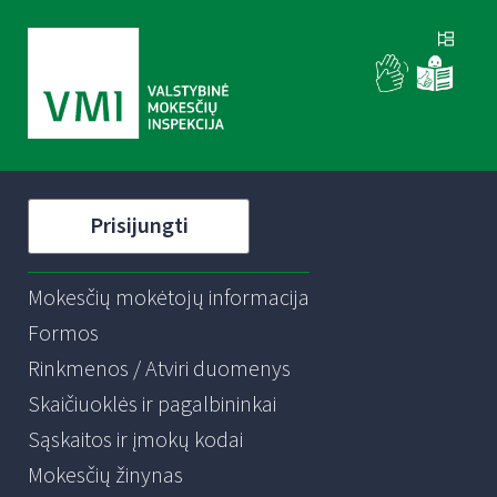
Prisijungti
Mokesčių mokėtojų informacija
Formos
Rinkmenos / Atviri duomenys
Skaičiuoklės ir pagalbininkai
Sąskaitos ir įmokų kodai
Mokesčių žinynas