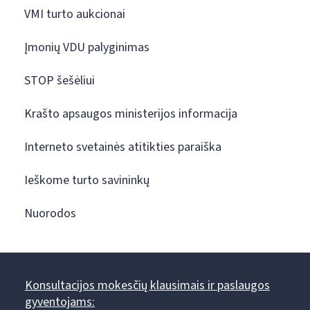
VMI turto aukcionai
Įmonių VDU palyginimas
STOP šešėliui
Krašto apsaugos ministerijos informacija
Interneto svetainės atitikties paraiška
Ieškome turto savininkų
Nuorodos
Konsultacijos mokesčių klausimais ir paslaugos
gyventojams: