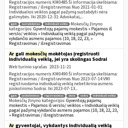
Registracijos numeris KM0485 Ši informacija skelbiama:
Registravimas / išregistravimas Nuo 2021-01-01:
Individualios veiklos pagal pažymą sustabdyti nėra
galimybės. Iki 2020-12-31: Advokatai,...
Mokesčių žinyno
gpm
sustabdymas
individuali veikla
kategorijos:
Gyventojų pajamų mokestis » Pajamos iš
verslo/ veiklos » Individualią veiklą pagal pažymą
vykdančio asmens pajamos (10, 18, 22, 23, »
Registravimas / išregistravimas
Ar
gali
mokesčių
mokėtojas įregistruoti
individualią veiklą, jei yra skolingas Sodrai
Web turinio sąrašas
2023-11-21
Registracijos numeris KM0490 Ši informacija skelbiama:
Registravimas / išregistravimas Nuo 2023-07-14 VMI
registruodama individualią veiklą nebetikrina asmens
įsiskolinimo Sodrai. Iki 2023-07-13...
gpm
įsiskolinimas
registravimas
skola
sodra
individuali veikla
Mokesčių žinyno kategorijos:
Gyventojų pajamų
mokestis » Pajamos iš verslo/ veiklos » Individualią veiklą
pagal pažymą vykdančio asmens pajamos (10, 18, 22, 23,
» Registravimas / išregistravimas
Ar
gyventojai, vykdantys individualią veiklą