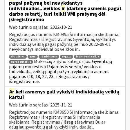
pagal pažymą bei nevykdantys
individualios...veiklos
ir
įdarbinę asmenis pagal
darbo sutartį, turi teikti VMI prašymą dėl
įsiregistravimo
Web turinio sąrašas
2022-10-21
Registracijos numeris KM0495 Ši informacija skelbiama:
Registravimas / išregistravimas Gyventojai, vykdantys
individualią veiklą pagal pažymą bei nuo 2022-08-01
nevykdantys individualios veiklos ir...
draudėjas
gpm
įdarbinimas
reg812
individuali veikla
Mokesčių žinyno kategorijos:
Gyventojų
darbo sutartis
pajamų mokestis » Pajamos iš verslo/ veiklos »
Individualią veiklą pagal pažymą vykdančio asmens
pajamos (10, 18, 22, 23, » Registravimas /
išregistravimas
Ar
keli asmenys gali vykdyti individualią veiklą
kartu?
Web turinio sąrašas
2025-11-21
Registracijos numeris KM3650 Ši informacija skelbiama:
Registravimas / išregistravimas Ši informacija
skelbiama: Registravimas / išregistravimas Du ar
daugiau gyventojų gali vykdyti individualią...