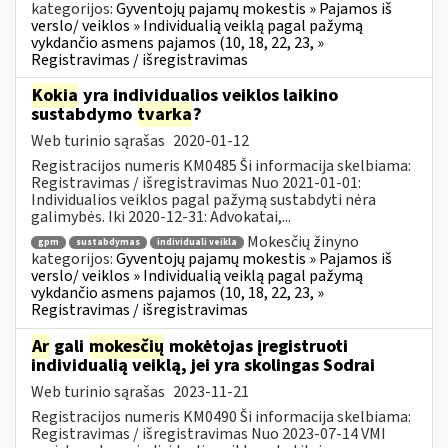
kategorijos:
Gyventojų pajamų mokestis » Pajamos iš
verslo/ veiklos » Individualią veiklą pagal pažymą
vykdančio asmens pajamos (10, 18, 22, 23, »
Registravimas / išregistravimas
Kokia
yra individualios veiklos laikino
sustabdymo
tvarka
?
Web turinio sąrašas
2020-01-12
Registracijos numeris KM0485 Ši informacija skelbiama:
Registravimas / išregistravimas Nuo 2021-01-01:
Individualios veiklos pagal pažymą sustabdyti nėra
galimybės. Iki 2020-12-31: Advokatai,...
Mokesčių žinyno
gpm
sustabdymas
individuali veikla
kategorijos:
Gyventojų pajamų mokestis » Pajamos iš
verslo/ veiklos » Individualią veiklą pagal pažymą
vykdančio asmens pajamos (10, 18, 22, 23, »
Registravimas / išregistravimas
Ar
gali
mokesčių
mokėtojas įregistruoti
individualią veiklą, jei yra skolingas Sodrai
Web turinio sąrašas
2023-11-21
Registracijos numeris KM0490 Ši informacija skelbiama:
Registravimas / išregistravimas Nuo 2023-07-14 VMI