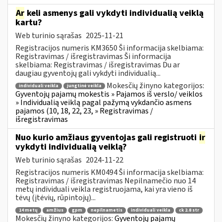
Ar
keli asmenys gali vykdyti individualią veiklą
kartu?
Web turinio sąrašas
2025-11-21
Registracijos numeris KM3650 Ši informacija skelbiama:
Registravimas / išregistravimas Ši informacija
skelbiama: Registravimas / išregistravimas Du ar
daugiau gyventojų gali vykdyti individualią...
Mokesčių žinyno kategorijos:
individuali veikla
jungtinė veikla
Gyventojų pajamų mokestis » Pajamos iš verslo/ veiklos
» Individualią veiklą pagal pažymą vykdančio asmens
pajamos (10, 18, 22, 23, » Registravimas /
išregistravimas
Nuo kurio amžiaus gyventojas gali registruoti
ir
vykdyti individualią veiklą?
Web turinio sąrašas
2024-11-22
Registracijos numeris KM0494 Ši informacija skelbiama:
Registravimas / išregistravimas Nepilnamečio nuo 14
metų individuali veikla registruojama, kai yra vieno iš
tėvų (įtėvių, rūpintojų)...
14 metų
amžius
gpm
nepilnametis
individuali veikla
ck 2.8 str
Mokesčių žinyno kategorijos:
Gyventojų pajamų