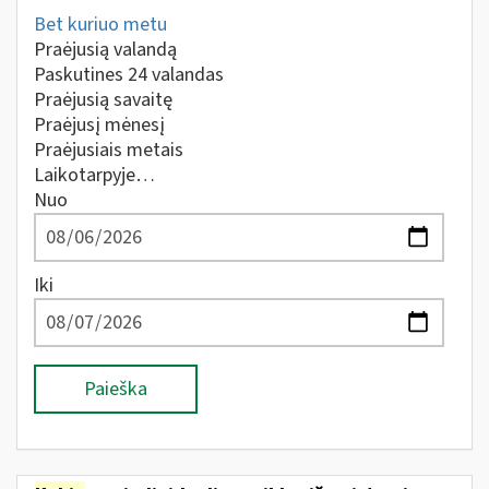
Bet kuriuo metu
Praėjusią valandą
Paskutines 24 valandas
Praėjusią savaitę
Praėjusį mėnesį
Praėjusiais metais
Laikotarpyje…
Nuo
Iki
Paieška