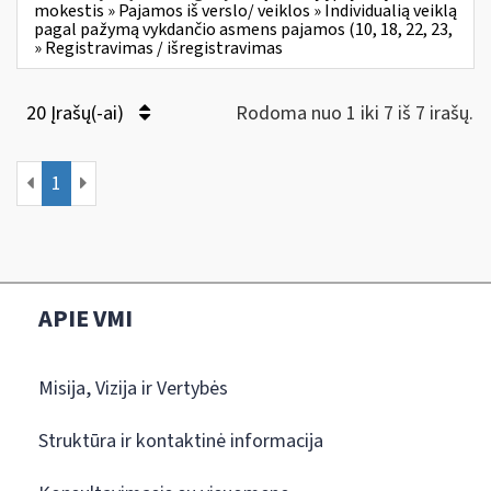
mokestis » Pajamos iš verslo/ veiklos » Individualią veiklą
pagal pažymą vykdančio asmens pajamos (10, 18, 22, 23,
» Registravimas / išregistravimas
20 Įrašų(-ai)
Rodoma nuo 1 iki 7 iš 7 irašų.
1
APIE VMI
Misija, Vizija ir Vertybės
Struktūra ir kontaktinė informacija