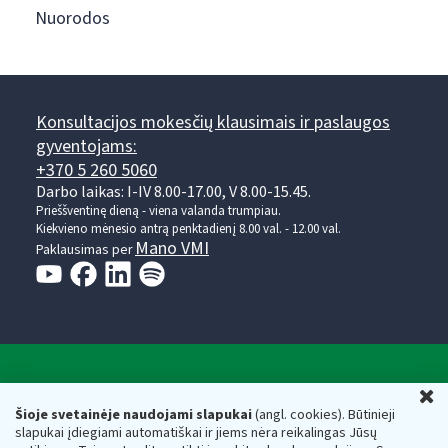
Nuorodos
Konsultacijos mokesčių klausimais ir paslaugos
gyventojams:
+370 5 260 5060
Darbo laikas: I-IV 8.00-17.00, V 8.00-15.45.
Prieššventinę dieną - viena valanda trumpiau.
Kiekvieno mėnesio antrą penktadienį 8.00 val. - 12.00 val.
Mano VMI
Paklausimas per
Valstybinė mokesčių inspekcija prie Lietuvos
U
Respublikos finansų ministerijos
Šioje svetainėje naudojami slapukai
(angl. cookies). Būtinieji
slapukai įdiegiami automatiškai ir jiems nėra reikalingas Jūsų
Biudžetinė įstaiga. Juridinio asmens kodas — 188659752,