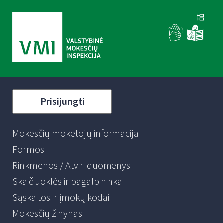
Prisijungti
Mokesčių mokėtojų informacija
Formos
Rinkmenos / Atviri duomenys
Skaičiuoklės ir pagalbininkai
Sąskaitos ir įmokų kodai
Mokesčių žinynas