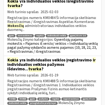
Kokia
yra individualios veiklos išregistravimo
tvarka
?
Web turinio sąrašas
2025-02-03
Registracijos numeris KM0484 Ši informacija skelbiama:
Registravimas / išregistravimas Aspektas Komentaras
Mokesčių
administratoriaus individualios veiklos
duomenų...
gpm
nutraukimas
reg812
individuali veikla
gpmį 35 str 2 d
Mokesčių žinyno kategorijos:
Gyventojų pajamų
mokestis » Pajamos iš verslo/ veiklos » Individualią veiklą
pagal pažymą vykdančio asmens pajamos (10, 18, 22, 23,
» Registravimas / išregistravimas
Kokia
yra individualios veiklos įregistravimo
ir
individualios veiklos pažymos
išdavimo...
tvarka
?
Web turinio sąrašas
2026-01-19
Registracijos numeris KM0488 Ši informacija skelbiama:
Registravimas / išregistravimas 1. Individualios veiklos
įregistravimas Prašymas Fizinis asmuo ketinantis
vykdyti individualią veiklą, turi...
fr0468
fr0469
gpm
pažyma
reg812
registravimas
gpmį 34 str
Mokesčių žinyno
individuli veikla
prieglobsčio prašytojai