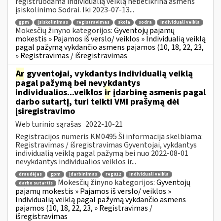
registruodama individualią veiklą nebetikrina asmens
įsiskolinimo Sodrai. Iki 2023-07-13...
gpm
įsiskolinimas
registravimas
skola
sodra
individuali veikla
Mokesčių žinyno kategorijos:
Gyventojų pajamų
mokestis » Pajamos iš verslo/ veiklos » Individualią veiklą
pagal pažymą vykdančio asmens pajamos (10, 18, 22, 23,
» Registravimas / išregistravimas
Ar
gyventojai, vykdantys individualią veiklą
pagal pažymą bei nevykdantys
individualios...veiklos
ir
įdarbinę asmenis pagal
darbo sutartį, turi teikti VMI prašymą dėl
įsiregistravimo
Web turinio sąrašas
2022-10-21
Registracijos numeris KM0495 Ši informacija skelbiama:
Registravimas / išregistravimas Gyventojai, vykdantys
individualią veiklą pagal pažymą bei nuo 2022-08-01
nevykdantys individualios veiklos ir...
draudėjas
gpm
įdarbinimas
reg812
individuali veikla
Mokesčių žinyno kategorijos:
Gyventojų
darbo sutartis
pajamų mokestis » Pajamos iš verslo/ veiklos »
Individualią veiklą pagal pažymą vykdančio asmens
pajamos (10, 18, 22, 23, » Registravimas /
išregistravimas