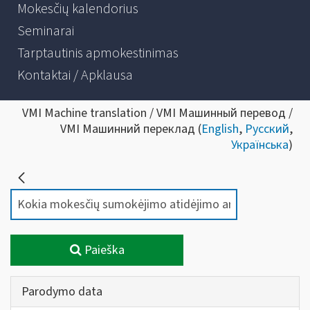
Mokesčių kalendorius
Seminarai
Tarptautinis apmokestinimas
Kontaktai / Apklausa
VMI Machine translation / VMI Машинный перевод /
VMI Машинний переклад (
English
,
Русский
,
Українська
)
Paieška
Parodymo data