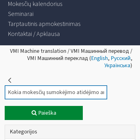
Mokesčių kalendorius
Seminarai
Tarptautinis apmokestinimas
Kontaktai / Apklausa
VMI Machine translation / VMI Машинный перевод /
VMI Машинний переклад (
English
,
Русский
,
Українська
)
Paieška
Kategorijos