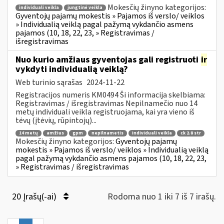
Mokesčių žinyno kategorijos:
individuali veikla
jungtinė veikla
Gyventojų pajamų mokestis » Pajamos iš verslo/ veiklos
» Individualią veiklą pagal pažymą vykdančio asmens
pajamos (10, 18, 22, 23, » Registravimas /
išregistravimas
Nuo kurio amžiaus gyventojas gali registruoti
ir
vykdyti individualią veiklą?
Web turinio sąrašas
2024-11-22
Registracijos numeris KM0494 Ši informacija skelbiama:
Registravimas / išregistravimas Nepilnamečio nuo 14
metų individuali veikla registruojama, kai yra vieno iš
tėvų (įtėvių, rūpintojų)...
14 metų
amžius
gpm
nepilnametis
individuali veikla
ck 2.8 str
Mokesčių žinyno kategorijos:
Gyventojų pajamų
mokestis » Pajamos iš verslo/ veiklos » Individualią veiklą
pagal pažymą vykdančio asmens pajamos (10, 18, 22, 23,
» Registravimas / išregistravimas
20 Įrašų(-ai)
Rodoma nuo 1 iki 7 iš 7 irašų.