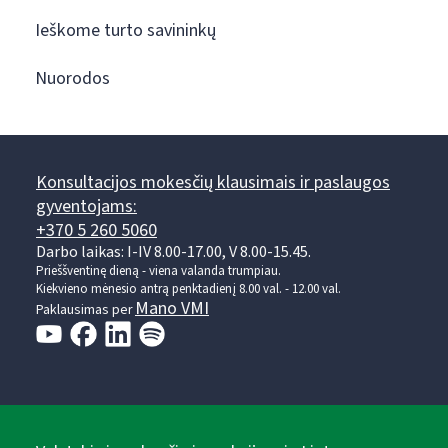
Ieškome turto savininkų
Nuorodos
Konsultacijos mokesčių klausimais ir paslaugos
gyventojams:
+370 5 260 5060
Darbo laikas: I-IV 8.00-17.00, V 8.00-15.45.
Prieššventinę dieną - viena valanda trumpiau.
Kiekvieno mėnesio antrą penktadienį 8.00 val. - 12.00 val.
Mano VMI
Paklausimas per