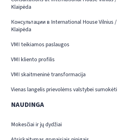
Klaipėda
Консультации в International House Vilnius /
Klaipėda
VMI teikiamos paslaugos
VMI kliento profilis
VMI skaitmeninė transformacija
Vienas langelis prievolėms valstybei sumokėti
NAUDINGA
Mokesčiai ir jų dydžiai
Atsiskaitymas grynaisiais pinigais