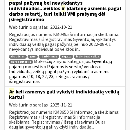
pagal pažymą bei nevykdantys
individualios...veiklos
ir
įdarbinę asmenis pagal
darbo sutartį, turi teikti VMI prašymą dėl
įsiregistravimo
Web turinio sąrašas
2022-10-21
Registracijos numeris KM0495 Ši informacija skelbiama:
Registravimas / išregistravimas Gyventojai, vykdantys
individualią veiklą pagal pažymą bei nuo 2022-08-01
nevykdantys individualios veiklos ir...
draudėjas
gpm
įdarbinimas
reg812
individuali veikla
Mokesčių žinyno kategorijos:
Gyventojų
darbo sutartis
pajamų mokestis » Pajamos iš verslo/ veiklos »
Individualią veiklą pagal pažymą vykdančio asmens
pajamos (10, 18, 22, 23, » Registravimas /
išregistravimas
Ar
keli asmenys gali vykdyti individualią veiklą
kartu?
Web turinio sąrašas
2025-11-21
Registracijos numeris KM3650 Ši informacija skelbiama:
Registravimas / išregistravimas Ši informacija
skelbiama: Registravimas / išregistravimas Du ar
daugiau gyventojų gali vykdyti individualią...