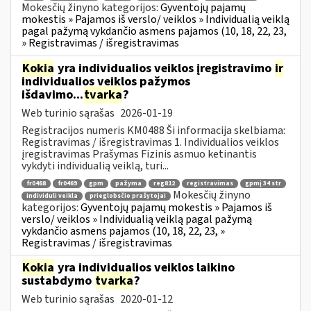
Mokesčių žinyno kategorijos:
Gyventojų pajamų
mokestis » Pajamos iš verslo/ veiklos » Individualią veiklą
pagal pažymą vykdančio asmens pajamos (10, 18, 22, 23,
» Registravimas / išregistravimas
Kokia
yra individualios veiklos įregistravimo
ir
individualios veiklos pažymos
išdavimo...
tvarka
?
Web turinio sąrašas
2026-01-19
Registracijos numeris KM0488 Ši informacija skelbiama:
Registravimas / išregistravimas 1. Individualios veiklos
įregistravimas Prašymas Fizinis asmuo ketinantis
vykdyti individualią veiklą, turi...
fr0468
fr0469
gpm
pažyma
reg812
registravimas
gpmį 34 str
Mokesčių žinyno
individuli veikla
prieglobsčio prašytojai
kategorijos:
Gyventojų pajamų mokestis » Pajamos iš
verslo/ veiklos » Individualią veiklą pagal pažymą
vykdančio asmens pajamos (10, 18, 22, 23, »
Registravimas / išregistravimas
Kokia
yra individualios veiklos laikino
sustabdymo
tvarka
?
Web turinio sąrašas
2020-01-12