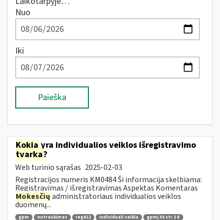
Laikotarpyje…
Nuo
Iki
Paieška
Kokia
yra individualios veiklos išregistravimo
tvarka
?
Web turinio sąrašas
2025-02-03
Registracijos numeris KM0484 Ši informacija skelbiama:
Registravimas / išregistravimas Aspektas Komentaras
Mokesčių
administratoriaus individualios veiklos
duomenų...
gpm
nutraukimas
reg812
individuali veikla
gpmį 35 str 2 d