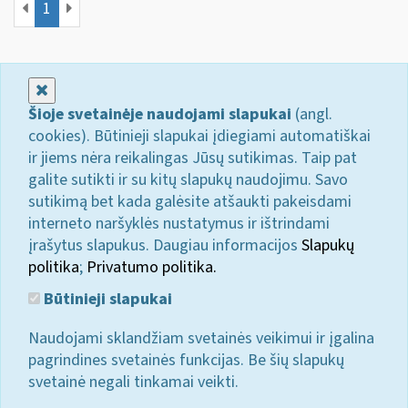
1
Uždaryti
Šioje svetainėje naudojami slapukai
(angl.
cookies). Būtinieji slapukai įdiegiami automatiškai
ir jiems nėra reikalingas Jūsų sutikimas. Taip pat
galite sutikti ir su kitų slapukų naudojimu. Savo
sutikimą bet kada galėsite atšaukti pakeisdami
interneto naršyklės nustatymus ir ištrindami
įrašytus slapukus. Daugiau informacijos
Slapukų
politika
;
Privatumo politika.
Būtinieji slapukai
Naudojami sklandžiam svetainės veikimui ir įgalina
pagrindines svetainės funkcijas. Be šių slapukų
svetainė negali tinkamai veikti.