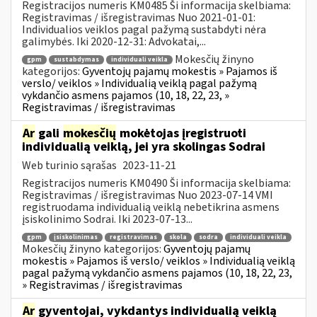
Registracijos numeris KM0485 Ši informacija skelbiama:
Registravimas / išregistravimas Nuo 2021-01-01:
Individualios veiklos pagal pažymą sustabdyti nėra
galimybės. Iki 2020-12-31: Advokatai,...
Mokesčių žinyno
gpm
sustabdymas
individuali veikla
kategorijos:
Gyventojų pajamų mokestis » Pajamos iš
verslo/ veiklos » Individualią veiklą pagal pažymą
vykdančio asmens pajamos (10, 18, 22, 23, »
Registravimas / išregistravimas
Ar
gali
mokesčių
mokėtojas įregistruoti
individualią veiklą, jei yra skolingas Sodrai
Web turinio sąrašas
2023-11-21
Registracijos numeris KM0490 Ši informacija skelbiama:
Registravimas / išregistravimas Nuo 2023-07-14 VMI
registruodama individualią veiklą nebetikrina asmens
įsiskolinimo Sodrai. Iki 2023-07-13...
gpm
įsiskolinimas
registravimas
skola
sodra
individuali veikla
Mokesčių žinyno kategorijos:
Gyventojų pajamų
mokestis » Pajamos iš verslo/ veiklos » Individualią veiklą
pagal pažymą vykdančio asmens pajamos (10, 18, 22, 23,
» Registravimas / išregistravimas
Ar
gyventojai, vykdantys individualią veiklą