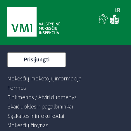
Prisijungti
Mokesčių mokėtojų informacija
Formos
Rinkmenos / Atviri duomenys
Skaičiuoklės ir pagalbininkai
Sąskaitos ir įmokų kodai
Mokesčių žinynas