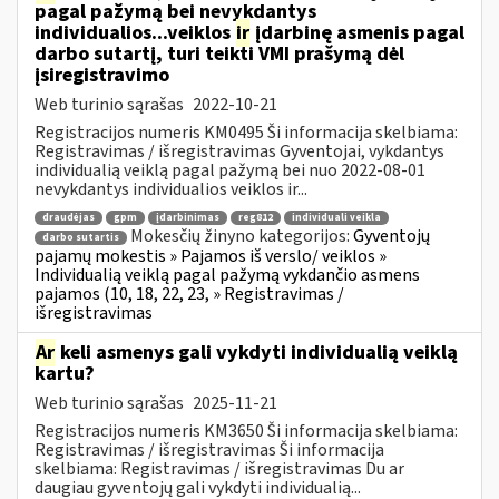
pagal pažymą bei nevykdantys
individualios...veiklos
ir
įdarbinę asmenis pagal
darbo sutartį, turi teikti VMI prašymą dėl
įsiregistravimo
Web turinio sąrašas
2022-10-21
Registracijos numeris KM0495 Ši informacija skelbiama:
Registravimas / išregistravimas Gyventojai, vykdantys
individualią veiklą pagal pažymą bei nuo 2022-08-01
nevykdantys individualios veiklos ir...
draudėjas
gpm
įdarbinimas
reg812
individuali veikla
Mokesčių žinyno kategorijos:
Gyventojų
darbo sutartis
pajamų mokestis » Pajamos iš verslo/ veiklos »
Individualią veiklą pagal pažymą vykdančio asmens
pajamos (10, 18, 22, 23, » Registravimas /
išregistravimas
Ar
keli asmenys gali vykdyti individualią veiklą
kartu?
Web turinio sąrašas
2025-11-21
Registracijos numeris KM3650 Ši informacija skelbiama:
Registravimas / išregistravimas Ši informacija
skelbiama: Registravimas / išregistravimas Du ar
daugiau gyventojų gali vykdyti individualią...