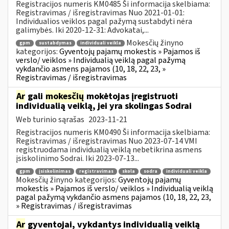
Registracijos numeris KM0485 Ši informacija skelbiama:
Registravimas / išregistravimas Nuo 2021-01-01:
Individualios veiklos pagal pažymą sustabdyti nėra
galimybės. Iki 2020-12-31: Advokatai,...
Mokesčių žinyno
gpm
sustabdymas
individuali veikla
kategorijos:
Gyventojų pajamų mokestis » Pajamos iš
verslo/ veiklos » Individualią veiklą pagal pažymą
vykdančio asmens pajamos (10, 18, 22, 23, »
Registravimas / išregistravimas
Ar
gali
mokesčių
mokėtojas įregistruoti
individualią veiklą, jei yra skolingas Sodrai
Web turinio sąrašas
2023-11-21
Registracijos numeris KM0490 Ši informacija skelbiama:
Registravimas / išregistravimas Nuo 2023-07-14 VMI
registruodama individualią veiklą nebetikrina asmens
įsiskolinimo Sodrai. Iki 2023-07-13...
gpm
įsiskolinimas
registravimas
skola
sodra
individuali veikla
Mokesčių žinyno kategorijos:
Gyventojų pajamų
mokestis » Pajamos iš verslo/ veiklos » Individualią veiklą
pagal pažymą vykdančio asmens pajamos (10, 18, 22, 23,
» Registravimas / išregistravimas
Ar
gyventojai, vykdantys individualią veiklą