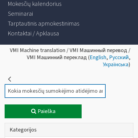
Mokesčių kalendorius
Seminarai
Tarptautinis apmokestinimas
Kontaktai / Apklausa
VMI Machine translation / VMI Машинный перевод /
VMI Машинний переклад (
English
,
Русский
,
Українська
)
Paieška
Kategorijos