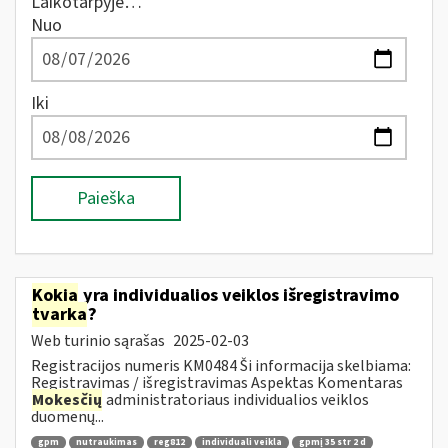
Laikotarpyje…
Nuo
Iki
Paieška
Kokia
yra individualios veiklos išregistravimo
tvarka
?
Web turinio sąrašas
2025-02-03
Registracijos numeris KM0484 Ši informacija skelbiama:
Registravimas / išregistravimas Aspektas Komentaras
Mokesčių
administratoriaus individualios veiklos
duomenų...
gpm
nutraukimas
reg812
individuali veikla
gpmį 35 str 2 d