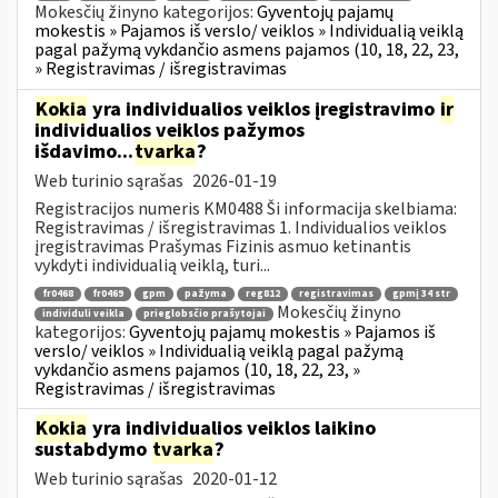
Mokesčių žinyno kategorijos:
Gyventojų pajamų
mokestis » Pajamos iš verslo/ veiklos » Individualią veiklą
pagal pažymą vykdančio asmens pajamos (10, 18, 22, 23,
» Registravimas / išregistravimas
Kokia
yra individualios veiklos įregistravimo
ir
individualios veiklos pažymos
išdavimo...
tvarka
?
Web turinio sąrašas
2026-01-19
Registracijos numeris KM0488 Ši informacija skelbiama:
Registravimas / išregistravimas 1. Individualios veiklos
įregistravimas Prašymas Fizinis asmuo ketinantis
vykdyti individualią veiklą, turi...
fr0468
fr0469
gpm
pažyma
reg812
registravimas
gpmį 34 str
Mokesčių žinyno
individuli veikla
prieglobsčio prašytojai
kategorijos:
Gyventojų pajamų mokestis » Pajamos iš
verslo/ veiklos » Individualią veiklą pagal pažymą
vykdančio asmens pajamos (10, 18, 22, 23, »
Registravimas / išregistravimas
Kokia
yra individualios veiklos laikino
sustabdymo
tvarka
?
Web turinio sąrašas
2020-01-12