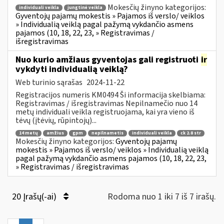
Mokesčių žinyno kategorijos:
individuali veikla
jungtinė veikla
Gyventojų pajamų mokestis » Pajamos iš verslo/ veiklos
» Individualią veiklą pagal pažymą vykdančio asmens
pajamos (10, 18, 22, 23, » Registravimas /
išregistravimas
Nuo kurio amžiaus gyventojas gali registruoti
ir
vykdyti individualią veiklą?
Web turinio sąrašas
2024-11-22
Registracijos numeris KM0494 Ši informacija skelbiama:
Registravimas / išregistravimas Nepilnamečio nuo 14
metų individuali veikla registruojama, kai yra vieno iš
tėvų (įtėvių, rūpintojų)...
14 metų
amžius
gpm
nepilnametis
individuali veikla
ck 2.8 str
Mokesčių žinyno kategorijos:
Gyventojų pajamų
mokestis » Pajamos iš verslo/ veiklos » Individualią veiklą
pagal pažymą vykdančio asmens pajamos (10, 18, 22, 23,
» Registravimas / išregistravimas
20 Įrašų(-ai)
Rodoma nuo 1 iki 7 iš 7 irašų.