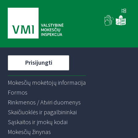
Prisijungti
Mokesčių mokėtojų informacija
Formos
Rinkmenos / Atviri duomenys
Skaičiuoklės ir pagalbininkai
Sąskaitos ir įmokų kodai
Mokesčių žinynas