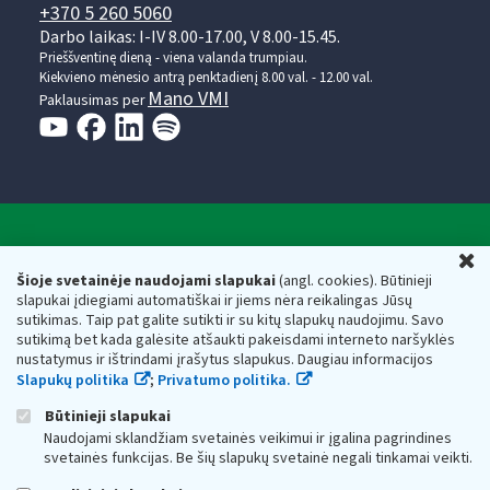
+370 5 260 5060
Darbo laikas: I-IV 8.00-17.00, V 8.00-15.45.
Prieššventinę dieną - viena valanda trumpiau.
Kiekvieno mėnesio antrą penktadienį 8.00 val. - 12.00 val.
Mano VMI
Paklausimas per
Valstybinė mokesčių inspekcija prie Lietuvos
U
Respublikos finansų ministerijos
Šioje svetainėje naudojami slapukai
(angl. cookies). Būtinieji
slapukai įdiegiami automatiškai ir jiems nėra reikalingas Jūsų
Biudžetinė įstaiga. Juridinio asmens kodas — 188659752,
sutikimas. Taip pat galite sutikti ir su kitų slapukų naudojimu. Savo
adresas: Vasario 16-osios g. 14, 01107 Vilnius, Lietuva, el.paštas:
sutikimą bet kada galėsite atšaukti pakeisdami interneto naršyklės
vmi@vmi.lt
, E. pristatymo dėžutės adresas 188659752
nustatymus ir ištrindami įrašytus slapukus. Daugiau informacijos
Duomenys apie Valstybinę mokesčių inspekciją prie Lietuvos
Slapukų politika
;
Privatumo politika.
Respublikos finansų ministerijos kaupiami ir saugomi Juridinių
asmenų registre
Būtinieji slapukai
Naudojami sklandžiam svetainės veikimui ir įgalina pagrindines
svetainės funkcijas. Be šių slapukų svetainė negali tinkamai veikti.