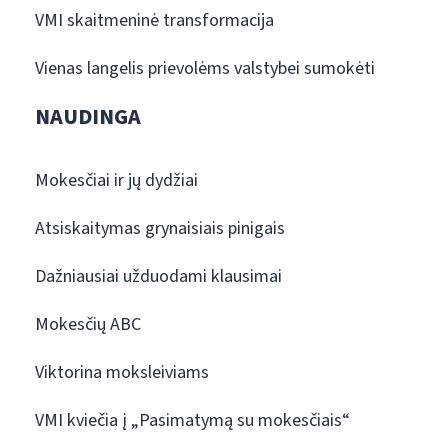
VMI skaitmeninė transformacija
Vienas langelis prievolėms valstybei sumokėti
NAUDINGA
Mokesčiai ir jų dydžiai
Atsiskaitymas grynaisiais pinigais
Dažniausiai užduodami klausimai
Mokesčių ABC
Viktorina moksleiviams
VMI kviečia į „Pasimatymą su mokesčiais“