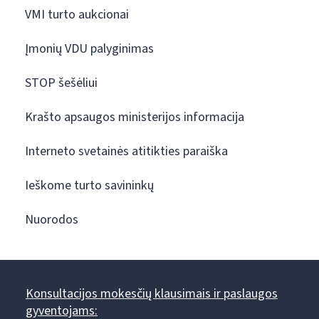
VMI turto aukcionai
Įmonių VDU palyginimas
STOP šešėliui
Krašto apsaugos ministerijos informacija
Interneto svetainės atitikties paraiška
Ieškome turto savininkų
Nuorodos
Konsultacijos mokesčių klausimais ir paslaugos
gyventojams: