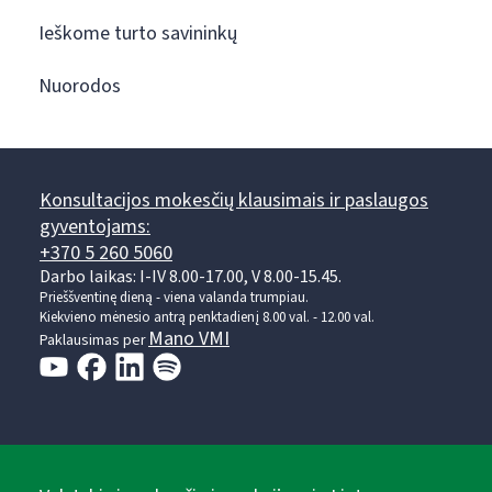
Ieškome turto savininkų
Nuorodos
Konsultacijos mokesčių klausimais ir paslaugos
gyventojams:
+370 5 260 5060
Darbo laikas: I-IV 8.00-17.00, V 8.00-15.45.
Prieššventinę dieną - viena valanda trumpiau.
Kiekvieno mėnesio antrą penktadienį 8.00 val. - 12.00 val.
Mano VMI
Paklausimas per