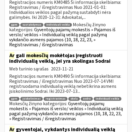
Registracijos numeris KM0485 Ši informacija skelbiama:
Registravimas / išregistravimas Nuo 2021-01-01:
Individualios veiklos pagal pažymą sustabdyti nėra
galimybės. Iki 2020-12-31: Advokatai,...
Mokesčių žinyno
gpm
sustabdymas
individuali veikla
kategorijos:
Gyventojų pajamų mokestis » Pajamos iš
verslo/ veiklos » Individualią veiklą pagal pažymą
vykdančio asmens pajamos (10, 18, 22, 23, »
Registravimas / išregistravimas
Ar
gali
mokesčių
mokėtojas įregistruoti
individualią veiklą, jei yra skolingas Sodrai
Web turinio sąrašas
2023-11-21
Registracijos numeris KM0490 Ši informacija skelbiama:
Registravimas / išregistravimas Nuo 2023-07-14 VMI
registruodama individualią veiklą nebetikrina asmens
įsiskolinimo Sodrai. Iki 2023-07-13...
gpm
įsiskolinimas
registravimas
skola
sodra
individuali veikla
Mokesčių žinyno kategorijos:
Gyventojų pajamų
mokestis » Pajamos iš verslo/ veiklos » Individualią veiklą
pagal pažymą vykdančio asmens pajamos (10, 18, 22, 23,
» Registravimas / išregistravimas
Ar
gyventojai, vykdantys individualią veiklą