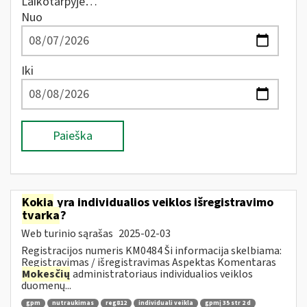
Laikotarpyje…
Nuo
Iki
Paieška
Kokia
yra individualios veiklos išregistravimo
tvarka
?
Web turinio sąrašas
2025-02-03
Registracijos numeris KM0484 Ši informacija skelbiama:
Registravimas / išregistravimas Aspektas Komentaras
Mokesčių
administratoriaus individualios veiklos
duomenų...
gpm
nutraukimas
reg812
individuali veikla
gpmį 35 str 2 d