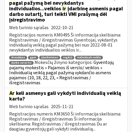
pagal pažymą bei nevykdantys
individualios...veiklos
ir
įdarbinę asmenis pagal
darbo sutartį, turi teikti VMI prašymą dėl
įsiregistravimo
Web turinio sąrašas
2022-10-21
Registracijos numeris KM0495 Ši informacija skelbiama:
Registravimas / išregistravimas Gyventojai, vykdantys
individualią veiklą pagal pažymą bei nuo 2022-08-01
nevykdantys individualios veiklos ir...
draudėjas
gpm
įdarbinimas
reg812
individuali veikla
Mokesčių žinyno kategorijos:
Gyventojų
darbo sutartis
pajamų mokestis » Pajamos iš verslo/ veiklos »
Individualią veiklą pagal pažymą vykdančio asmens
pajamos (10, 18, 22, 23, » Registravimas /
išregistravimas
Ar
keli asmenys gali vykdyti individualią veiklą
kartu?
Web turinio sąrašas
2025-11-21
Registracijos numeris KM3650 Ši informacija skelbiama:
Registravimas / išregistravimas Ši informacija
skelbiama: Registravimas / išregistravimas Du ar
daugiau gyventojų gali vykdyti individualią...