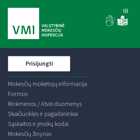
Prisijungti
Mokesčių mokėtojų informacija
Formos
Rinkmenos / Atviri duomenys
Skaičiuoklės ir pagalbininkai
Sąskaitos ir įmokų kodai
Mokesčių žinynas