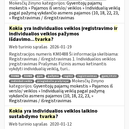
Mokesčių žinyno kategorijos:
Gyventojų pajamų
mokestis » Pajamos iš verslo/ veiklos » Individualią veiklą
pagal pažymą vykdančio asmens pajamos (10, 18, 22, 23,
» Registravimas / išregistravimas
Kokia
yra individualios veiklos įregistravimo
ir
individualios veiklos pažymos
išdavimo...
tvarka
?
Web turinio sąrašas
2026-01-19
Registracijos numeris KM0488 Ši informacija skelbiama:
Registravimas / išregistravimas 1. Individualios veiklos
įregistravimas Prašymas Fizinis asmuo ketinantis
vykdyti individualią veiklą, turi...
fr0468
fr0469
gpm
pažyma
reg812
registravimas
gpmį 34 str
Mokesčių žinyno
individuli veikla
prieglobsčio prašytojai
kategorijos:
Gyventojų pajamų mokestis » Pajamos iš
verslo/ veiklos » Individualią veiklą pagal pažymą
vykdančio asmens pajamos (10, 18, 22, 23, »
Registravimas / išregistravimas
Kokia
yra individualios veiklos laikino
sustabdymo
tvarka
?
Web turinio sąrašas
2020-01-12