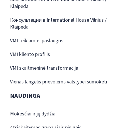
Klaipėda
Консультации в International House Vilnius /
Klaipėda
VMI teikiamos paslaugos
VMI kliento profilis
VMI skaitmeninė transformacija
Vienas langelis prievolėms valstybei sumokėti
NAUDINGA
Mokesčiai ir jų dydžiai
Atsiskaitymas grynaisiais pinigais