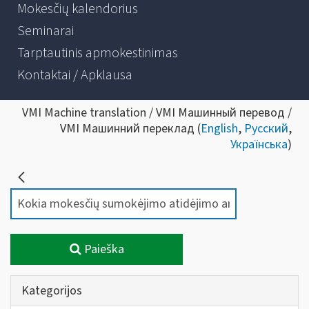
Mokesčių kalendorius
Seminarai
Tarptautinis apmokestinimas
Kontaktai / Apklausa
VMI Machine translation / VMI Машинный перевод /
VMI Машинний переклад (
English
,
Русский
,
Українська
)
Paieška
Kategorijos