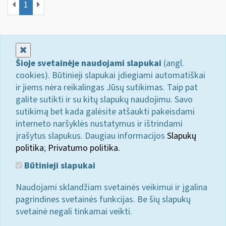
1
Uždaryti
Šioje svetainėje naudojami slapukai
(angl.
cookies). Būtinieji slapukai įdiegiami automatiškai
ir jiems nėra reikalingas Jūsų sutikimas. Taip pat
galite sutikti ir su kitų slapukų naudojimu. Savo
sutikimą bet kada galėsite atšaukti pakeisdami
interneto naršyklės nustatymus ir ištrindami
įrašytus slapukus. Daugiau informacijos
Slapukų
politika
;
Privatumo politika.
Būtinieji slapukai
Naudojami sklandžiam svetainės veikimui ir įgalina
pagrindines svetainės funkcijas. Be šių slapukų
svetainė negali tinkamai veikti.