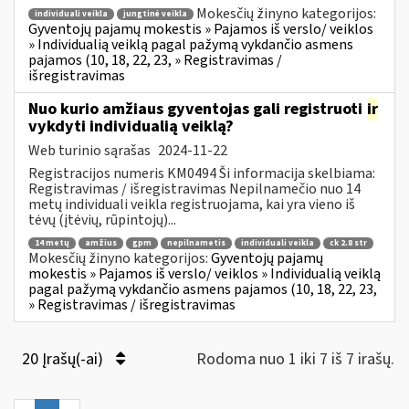
Mokesčių žinyno kategorijos:
individuali veikla
jungtinė veikla
Gyventojų pajamų mokestis » Pajamos iš verslo/ veiklos
» Individualią veiklą pagal pažymą vykdančio asmens
pajamos (10, 18, 22, 23, » Registravimas /
išregistravimas
Nuo kurio amžiaus gyventojas gali registruoti
ir
vykdyti individualią veiklą?
Web turinio sąrašas
2024-11-22
Registracijos numeris KM0494 Ši informacija skelbiama:
Registravimas / išregistravimas Nepilnamečio nuo 14
metų individuali veikla registruojama, kai yra vieno iš
tėvų (įtėvių, rūpintojų)...
14 metų
amžius
gpm
nepilnametis
individuali veikla
ck 2.8 str
Mokesčių žinyno kategorijos:
Gyventojų pajamų
mokestis » Pajamos iš verslo/ veiklos » Individualią veiklą
pagal pažymą vykdančio asmens pajamos (10, 18, 22, 23,
» Registravimas / išregistravimas
20 Įrašų(-ai)
Rodoma nuo 1 iki 7 iš 7 irašų.