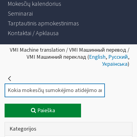
Mokesčių kalendorius
Seminarai
Tarptautinis apmokestinimas
Kontaktai / Apklausa
VMI Machine translation / VMI Машинный перевод /
VMI Машинний переклад (
English
,
Русский
,
Українська
)
Paieška
Kategorijos