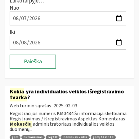
Laikotarpyje…
Nuo
Iki
Paieška
Kokia
yra individualios veiklos išregistravimo
tvarka
?
Web turinio sąrašas
2025-02-03
Registracijos numeris KM0484 Ši informacija skelbiama:
Registravimas / išregistravimas Aspektas Komentaras
Mokesčių
administratoriaus individualios veiklos
duomenų...
gpm
nutraukimas
reg812
individuali veikla
gpmį 35 str 2 d