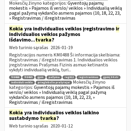
Mokesčių žinyno kategorijos:
Gyventojų pajamų
mokestis » Pajamos iš verslo/ veiklos » Individualią veiklą
pagal pažymą vykdančio asmens pajamos (10, 18, 22, 23,
» Registravimas / išregistravimas
Kokia
yra individualios veiklos įregistravimo
ir
individualios veiklos pažymos
išdavimo...
tvarka
?
Web turinio sąrašas
2026-01-19
Registracijos numeris KM0488 Ši informacija skelbiama:
Registravimas / išregistravimas 1. Individualios veiklos
įregistravimas Prašymas Fizinis asmuo ketinantis
vykdyti individualią veiklą, turi...
fr0468
fr0469
gpm
pažyma
reg812
registravimas
gpmį 34 str
Mokesčių žinyno
individuli veikla
prieglobsčio prašytojai
kategorijos:
Gyventojų pajamų mokestis » Pajamos iš
verslo/ veiklos » Individualią veiklą pagal pažymą
vykdančio asmens pajamos (10, 18, 22, 23, »
Registravimas / išregistravimas
Kokia
yra individualios veiklos laikino
sustabdymo
tvarka
?
Web turinio sąrašas
2020-01-12