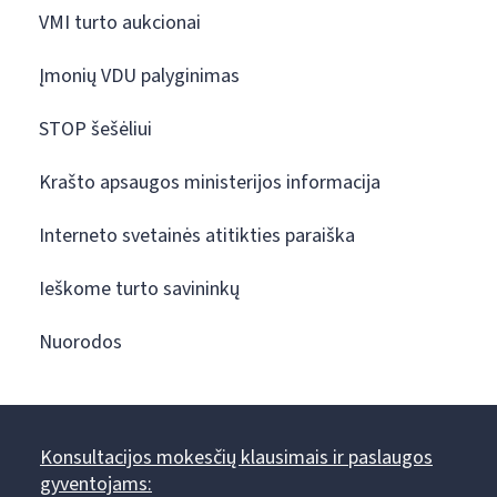
VMI turto aukcionai
Įmonių VDU palyginimas
STOP šešėliui
Krašto apsaugos ministerijos informacija
Interneto svetainės atitikties paraiška
Ieškome turto savininkų
Nuorodos
Konsultacijos mokesčių klausimais ir paslaugos
gyventojams: