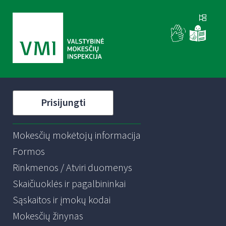
Prisijungti
Mokesčių mokėtojų informacija
Formos
Rinkmenos / Atviri duomenys
Skaičiuoklės ir pagalbininkai
Sąskaitos ir įmokų kodai
Mokesčių žinynas