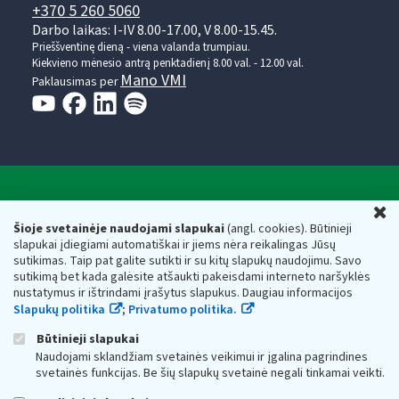
+370 5 260 5060
Darbo laikas: I-IV 8.00-17.00, V 8.00-15.45.
Prieššventinę dieną - viena valanda trumpiau.
Kiekvieno mėnesio antrą penktadienį 8.00 val. - 12.00 val.
Mano VMI
Paklausimas per
Valstybinė mokesčių inspekcija prie Lietuvos
U
Respublikos finansų ministerijos
Šioje svetainėje naudojami slapukai
(angl. cookies). Būtinieji
slapukai įdiegiami automatiškai ir jiems nėra reikalingas Jūsų
Biudžetinė įstaiga. Juridinio asmens kodas — 188659752,
sutikimas. Taip pat galite sutikti ir su kitų slapukų naudojimu. Savo
adresas: Vasario 16-osios g. 14, 01107 Vilnius, Lietuva, el.paštas:
sutikimą bet kada galėsite atšaukti pakeisdami interneto naršyklės
vmi@vmi.lt
, E. pristatymo dėžutės adresas 188659752
nustatymus ir ištrindami įrašytus slapukus. Daugiau informacijos
Duomenys apie Valstybinę mokesčių inspekciją prie Lietuvos
Slapukų politika
;
Privatumo politika.
Respublikos finansų ministerijos kaupiami ir saugomi Juridinių
asmenų registre
Būtinieji slapukai
Naudojami sklandžiam svetainės veikimui ir įgalina pagrindines
svetainės funkcijas. Be šių slapukų svetainė negali tinkamai veikti.