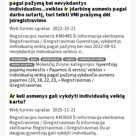
pagal pažymą bei nevykdantys
individualios...veiklos
ir
įdarbinę asmenis pagal
darbo sutartį, turi teikti VMI prašymą dėl
įsiregistravimo
Web turinio sąrašas
2022-10-21
Registracijos numeris KM0495 Ši informacija skelbiama:
Registravimas / išregistravimas Gyventojai, vykdantys
individualią veiklą pagal pažymą bei nuo 2022-08-01
nevykdantys individualios veiklos ir...
draudėjas
gpm
įdarbinimas
reg812
individuali veikla
Mokesčių žinyno kategorijos:
Gyventojų
darbo sutartis
pajamų mokestis » Pajamos iš verslo/ veiklos »
Individualią veiklą pagal pažymą vykdančio asmens
pajamos (10, 18, 22, 23, » Registravimas /
išregistravimas
Ar
keli asmenys gali vykdyti individualią veiklą
kartu?
Web turinio sąrašas
2025-11-21
Registracijos numeris KM3650 Ši informacija skelbiama:
Registravimas / išregistravimas Ši informacija
skelbiama: Registravimas / išregistravimas Du ar
daugiau gyventojų gali vykdyti individualią...