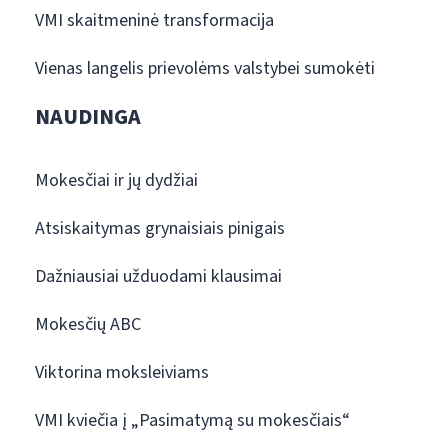
VMI skaitmeninė transformacija
Vienas langelis prievolėms valstybei sumokėti
NAUDINGA
Mokesčiai ir jų dydžiai
Atsiskaitymas grynaisiais pinigais
Dažniausiai užduodami klausimai
Mokesčių ABC
Viktorina moksleiviams
VMI kviečia į „Pasimatymą su mokesčiais“