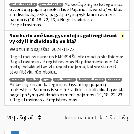
Mokesčių žinyno kategorijos:
individuali veikla
jungtinė veikla
Gyventojų pajamų mokestis » Pajamos iš verslo/ veiklos
» Individualią veiklą pagal pažymą vykdančio asmens
pajamos (10, 18, 22, 23, » Registravimas /
išregistravimas
Nuo kurio amžiaus gyventojas gali registruoti
ir
vykdyti individualią veiklą?
Web turinio sąrašas
2024-11-22
Registracijos numeris KM0494 Ši informacija skelbiama:
Registravimas / išregistravimas Nepilnamečio nuo 14
metų individuali veikla registruojama, kai yra vieno iš
tėvų (įtėvių, rūpintojų)...
14 metų
amžius
gpm
nepilnametis
individuali veikla
ck 2.8 str
Mokesčių žinyno kategorijos:
Gyventojų pajamų
mokestis » Pajamos iš verslo/ veiklos » Individualią veiklą
pagal pažymą vykdančio asmens pajamos (10, 18, 22, 23,
» Registravimas / išregistravimas
20 Įrašų(-ai)
Rodoma nuo 1 iki 7 iš 7 irašų.