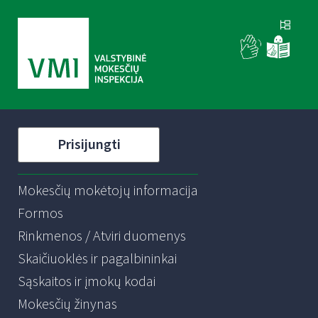
Prisijungti
Mokesčių mokėtojų informacija
Formos
Rinkmenos / Atviri duomenys
Skaičiuoklės ir pagalbininkai
Sąskaitos ir įmokų kodai
Mokesčių žinynas