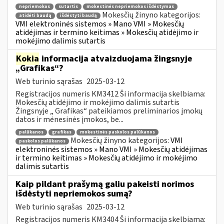
nepriemokos
sutartis
mokestinės nepriemokos išdėstymas
Mokesčių žinyno kategorijos:
atidėti baudą
išdėstyti baudą
VMI elektroninės sistemos » Mano VMI » Mokesčių
atidėjimas ir termino keitimas » Mokesčių atidėjimo ir
mokėjimo dalimis sutartis
Kokia
informacija atvaizduojama žingsnyje
„Grafikas“?
Web turinio sąrašas
2025-03-12
Registracijos numeris KM3412 Ši informacija skelbiama:
Mokesčių atidėjimo ir mokėjimo dalimis sutartis
Žingsnyje „ Grafikas“ pateikiamos preliminarios įmokų
datos ir mėnesinės įmokos, be...
palūkanos
grafikas
mokestinės paskolos palūkanos
Mokesčių žinyno kategorijos:
VMI
paskolos palūkanos
elektroninės sistemos » Mano VMI » Mokesčių atidėjimas
ir termino keitimas » Mokesčių atidėjimo ir mokėjimo
dalimis sutartis
Kaip pildant prašymą galiu pakeisti norimos
išdėstyti nepriemokos sumą?
Web turinio sąrašas
2025-03-12
Registracijos numeris KM3404 Ši informacija skelbiama: