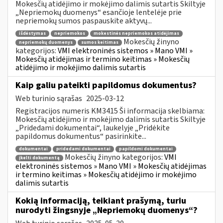
Mokesčių atidėjimo ir mokėjimo dalimis sutartis Skiltyje
„Nepriemokų duomenys“ esančioje lentelėje prie
nepriemokų sumos paspauskite aktyvų...
išdėstymas
nepriemokos
mokestinės nepriemokos atidėjimas
Mokesčių žinyno
nepriemokų duomenys
sumos keitimas
kategorijos:
VMI elektroninės sistemos » Mano VMI »
Mokesčių atidėjimas ir termino keitimas » Mokesčių
atidėjimo ir mokėjimo dalimis sutartis
Kaip galiu pateikti papildomus dokumentus?
Web turinio sąrašas
2025-03-12
Registracijos numeris KM3415 Ši informacija skelbiama:
Mokesčių atidėjimo ir mokėjimo dalimis sutartis Skiltyje
„Pridedami dokumentai“, laukelyje „Pridėkite
papildomus dokumentus“ pasirinkite...
dokumentai
pridedami dokumentai
papildomi dokumentai
Mokesčių žinyno kategorijos:
VMI
įkelti dokumentą
elektroninės sistemos » Mano VMI » Mokesčių atidėjimas
ir termino keitimas » Mokesčių atidėjimo ir mokėjimo
dalimis sutartis
Kokią informaciją, teikiant prašymą, turiu
nurodyti žingsnyje „Nepriemokų duomenys“?