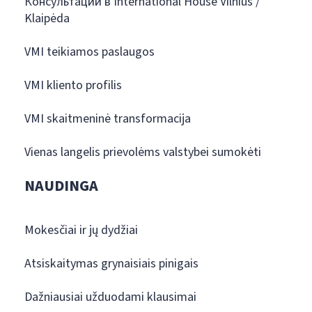
Консультации в International House Vilnius /
Klaipėda
VMI teikiamos paslaugos
VMI kliento profilis
VMI skaitmeninė transformacija
Vienas langelis prievolėms valstybei sumokėti
NAUDINGA
Mokesčiai ir jų dydžiai
Atsiskaitymas grynaisiais pinigais
Dažniausiai užduodami klausimai