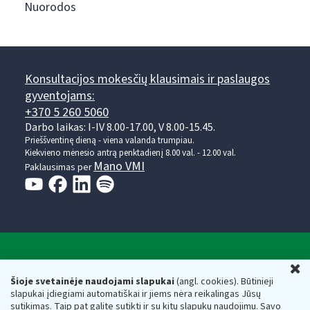
Nuorodos
Konsultacijos mokesčių klausimais ir paslaugos
gyventojams:
+370 5 260 5060
Darbo laikas: I-IV 8.00-17.00, V 8.00-15.45.
Prieššventinę dieną - viena valanda trumpiau.
Kiekvieno mėnesio antrą penktadienį 8.00 val. - 12.00 val.
Mano VMI
Paklausimas per
Valstybinė mokesčių inspekcija prie Lietuvos
U
Respublikos finansų ministerijos
Šioje svetainėje naudojami slapukai
(angl. cookies). Būtinieji
slapukai įdiegiami automatiškai ir jiems nėra reikalingas Jūsų
Biudžetinė įstaiga. Juridinio asmens kodas — 188659752,
sutikimas. Taip pat galite sutikti ir su kitų slapukų naudojimu. Savo