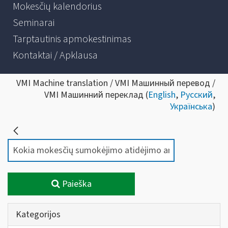
Mokesčių kalendorius
Seminarai
Tarptautinis apmokestinimas
Kontaktai / Apklausa
VMI Machine translation / VMI Машинный перевод /
VMI Машинний переклад (
English
,
Русский
,
Українська
)
Paieška
Kategorijos