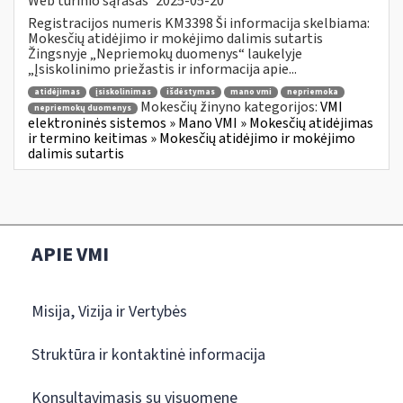
Web turinio sąrašas
2025-05-20
Registracijos numeris KM3398 Ši informacija skelbiama:
Mokesčių atidėjimo ir mokėjimo dalimis sutartis
Žingsnyje „Nepriemokų duomenys“ laukelyje
„Įsiskolinimo priežastis ir informacija apie...
atidėjimas
įsiskolinimas
išdėstymas
mano vmi
nepriemoka
Mokesčių žinyno kategorijos:
VMI
nepriemokų duomenys
elektroninės sistemos » Mano VMI » Mokesčių atidėjimas
ir termino keitimas » Mokesčių atidėjimo ir mokėjimo
dalimis sutartis
APIE VMI
Misija, Vizija ir Vertybės
Struktūra ir kontaktinė informacija
Konsultavimasis su visuomene