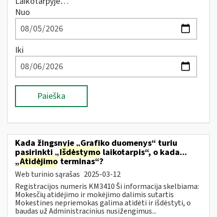
Laikotarpyje…
Nuo
Iki
Paieška
Kada žingsnyje „Grafiko duomenys“ turiu
pasirinkti „
Išdėstymo
laikotarpis“, o kada...
„
Atidėjimo
terminas“?
Web turinio sąrašas
2025-03-12
Registracijos numeris KM3410 Ši informacija skelbiama:
Mokesčių atidėjimo ir mokėjimo dalimis sutartis
Mokestines nepriemokas galima atidėti ir išdėstyti, o
baudas už Administracinius nusižengimus...