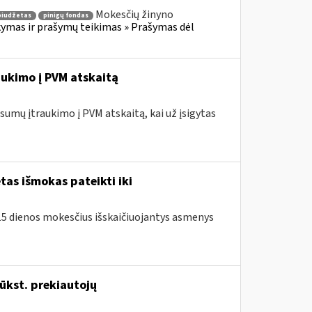
Mokesčių žinyno
biudžetas
pinigų fondas
mas ir prašymų teikimas » Prašymas dėl
ukimo į PVM atskaitą
umų įtraukimo į PVM atskaitą, kai už įsigytas
as išmokas pateikti iki
o 15 dienos mokesčius išskaičiuojantys asmenys
ūkst. prekiautojų