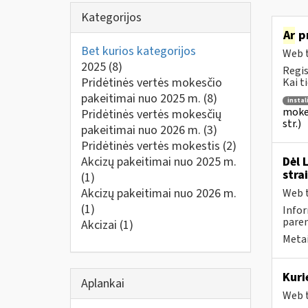
Kategorijos
Ar
pr
Bet kurios kategorijos
Web t
2025
(8)
Regis
Pridėtinės vertės mokesčio
Kai t
pakeitimai nuo 2025 m.
(8)
instal
mokes
Pridėtinės vertės mokesčių
str.)
pakeitimai nuo 2026 m.
(3)
Pridėtinės vertės mokestis
(2)
Akcizų pakeitimai nuo 2025 m.
Dėl 
stra
(1)
Akcizų pakeitimai nuo 2026 m.
Web t
(1)
Infor
pare
Akcizai
(1)
Metai
Kuri
Aplankai
Web t