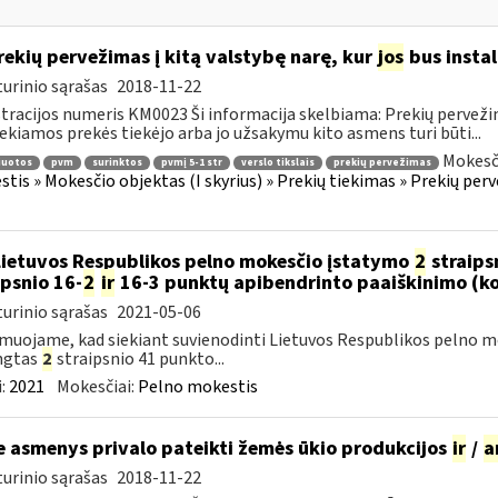
ekių pervežimas į kitą valstybę narę, kur
jos
bus instal
urinio sąrašas
2018-11-22
tracijos numeris KM0023 Ši informacija skelbiama: Prekių pervežimas
iekiamos prekės tiekėjo arba jo užsakymu kito asmens turi būti...
Mokesči
iuotos
pvm
surinktos
pvmį 5-1 str
verslo tikslais
prekių pervežimas
tis » Mokesčio objektas (I skyrius) » Prekių tiekimas » Prekių perve
Lietuvos Respublikos pelno mokesčio įstatymo
2
straips
ipsnio 16-
2
ir
16-3 punktų apibendrinto paaiškinimo (k
urinio sąrašas
2021-05-06
muojame, kad siekiant suvienodinti Lietuvos Respublikos pelno mo
ngtas
2
straipsnio 41 punkto...
:
2021
Mokesčiai:
Pelno mokestis
e asmenys privalo pateikti žemės ūkio produkcijos
ir
/
a
urinio sąrašas
2018-11-22