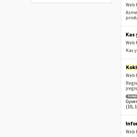
Web t
Asmen
produ
Kas 
Web t
Kas y
Kok
Web t
Regis
įregi
fr0468
Gyven
(10, 
Info
Web t