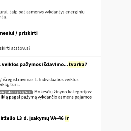
urui, taip pat asmenys vykdantys energinių
tą...
eniui / priskirti
skirti atstovus?
s veiklos pažymos išdavimo...
tvarka
?
išregistravimas 1. Individualios veiklos
lą, turi...
Mokesčių žinyno kategorijos:
prieglobsčio prašytojai
 veiklą pagal pažymą vykdančio asmens pajamos
birželio 13 d. įsakymų VA-46
ir