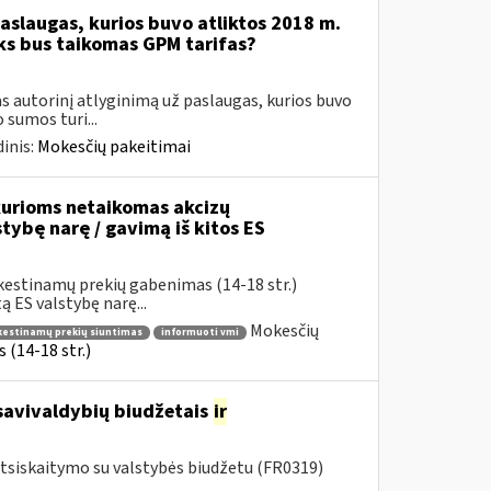
aslaugas, kurios buvo atliktos 2018 m.
oks bus taikomas GPM tarifas?
 autorinį atlyginimą už paslaugas, kurios buvo
sumos turi...
inis:
Mokesčių pakeitimai
urioms netaikomas akcizų
stybę narę / gavimą iš kitos ES
kestinamų prekių gabenimas (14-18 str.)
 ES valstybę narę...
Mokesčių
okestinamų prekių siuntimas
informuoti vmi
(14-18 str.)
savivaldybių biudžetais
ir
tsiskaitymo su valstybės biudžetu (FR0319)