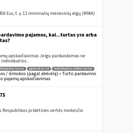
6 Eur, t. y. 12 minimalių mėnesinių algų (MMA)
ardavimo pajamos, kai...turtas yra arba
tas?
jamų apskaičiavimas Jeigu parduodamas ne
individualios...
ilnojamas turtas
gpmį 19 str 2 d
individualios veiklos turtas
os / išmokos (pagal abėcėlę) » Turto pardavimo
mo pajamų apskaičiavimas
-75
os Respublikos pridėtinės vertės mokesčio