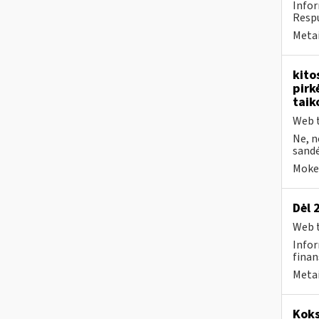
Info
Respu
Metai
kito
pirk
taik
Web t
Ne, n
sandėl
Mokes
Dėl 
Web t
Infor
finan
Metai
Koks