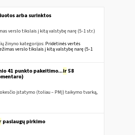
iuotos arba surinktos
 verslo tikslais į kitą valstybę narę (5-1 str.)
ų žinyno kategorijos:
Pridėtinės vertės
žimas verslo tikslais į kitą valstybę narę (5-1
nio 41 punkto pakeitimo...
ir
58
omentaro)
kesčio įstatymo (toliau – PMĮ) taikymo tvarką,
r
paslaugų pirkimo