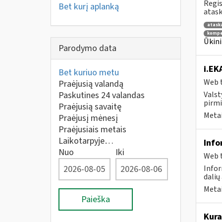
Regis
Bet kurį aplanką
atask
atask
kompe
Ūkini
Parodymo data
i.EK
Bet kuriuo metu
Web t
Praėjusią valandą
Paskutines 24 valandas
Valst
pirmi
Praėjusią savaitę
Metai
Praėjusį mėnesį
Praėjusiais metais
Laikotarpyje…
Info
Nuo
Iki
Web t
Infor
dalių
Metai
Paieška
Kura