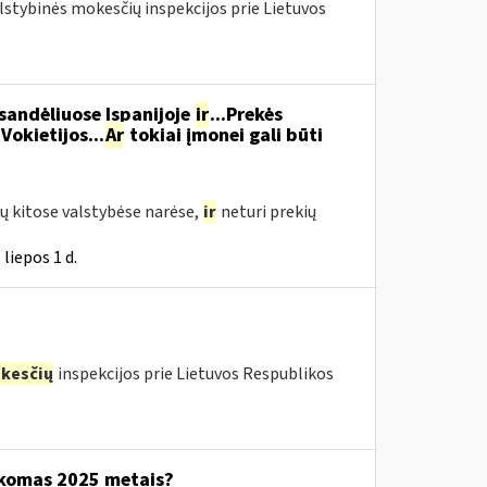
alstybinės mokesčių inspekcijos prie Lietuvos
 sandėliuose Ispanijoje
ir
...Prekės
Vokietijos...
Ar
tokiai įmonei gali būti
ų kitose valstybėse narėse,
ir
neturi prekių
liepos 1 d.
kesčių
inspekcijos prie Lietuvos Respublikos
ikomas 2025 metais?