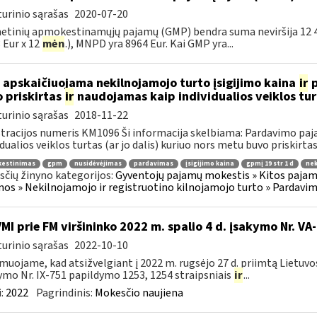
urinio sąrašas
2020-07-20
etinių apmokestinamųjų pajamų (GMP) bendra suma neviršija 12 45
 Eur x 12
mėn
.), MNPD yra 8964 Eur. Kai GMP yra...
 apskaičiuojama nekilnojamojo turto įsigijimo kaina
ir
p
 priskirtas
ir
naudojamas kaip individualios veiklos tur
urinio sąrašas
2018-11-22
tracijos numeris KM1096 Ši informacija skelbiama: Pardavimo pa
idualios veiklos turtas (ar jo dalis) kuriuo nors metu buvo priskirtas 
estinimas
gpm
nusidėvėjimas
pardavimas
įsigijimo kaina
gpmį 19 str 1 d
nek
čių žinyno kategorijos:
Gyventojų pajamų mokestis » Kitos pajam
os » Nekilnojamojo ir registruotino kilnojamojo turto » Pardavi
VMI prie FM viršininko 2022 m. spalio 4 d. įsakymo Nr. VA
urinio sąrašas
2022-10-10
muojame, kad atsižvelgiant į 2022 m. rugsėjo 27 d. priimtą Lietuv
ymo Nr. IX-751 papildymo 1253, 1254 straipsniais
ir
...
:
2022
Pagrindinis:
Mokesčio naujiena