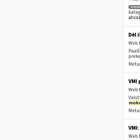
atsis
kateg
atsis
Dėl 
Web t
Paaiš
prek
Metai
VMI 
Web t
Valst
moke
Metai
VMI:
Web t