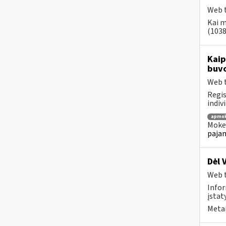
Web t
Kai m
(1038
Kaip
buvo
Web t
Regis
indiv
apmok
Mokes
pajam
Dėl 
Web t
Infor
įstat
Metai