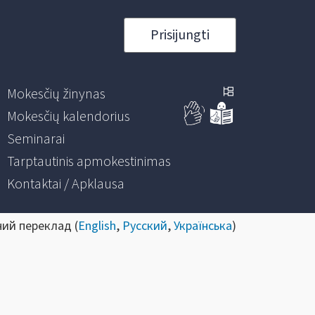
Prisijungti
Mokesčių žinynas
Mokesčių kalendorius
Seminarai
Tarptautinis apmokestinimas
Kontaktai / Apklausa
ний переклад (
English
,
Русский
,
Українська
)