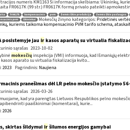
tracijos numeris KM1163 Ši informacija skelbiama: Ūkininkų, ku
aita FR0617K (99 str.) FR0617K formą privalo pateikti apmokestin
aita
fr0617k
kompensacinis
pvm
žemės ūkio produkcija
žemės ūkio paslaugos
Mokesčių žinyno kategorijos:
Pridėtinės vertė
nsacinis pvm
ūkininkai
nkų, kuriems taikoma kompensacinio PVM tarifo schema, ataskai
A posistemyje jau
ir
kasos aparatų su virtualia fiskaliz
urinio sąrašas
2023-10-02
ybinė
mokesčių
inspekcija (VMI) informuoja, kad Išmaniųjų elekt
 kasos aparato su virtualia fiskalizacija kvito...
:
2023
Pagrindinis:
Naujiena
rmacinis pranešimas dėl LR pelno mokesčio įstatymo 56-
urinio sąrašas
2026-03-26
muojame, kad yra parengtas Lietuvos Respublikos pelno mokesčio 
 apibendrinti paaiškinimai (komentarai), kurie...
:
2026
s, skirtas šildymui
ir
šilumos energijos gamybai