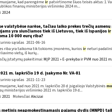
rmuojame, kad parengėme
ir
patvirtinome šiuos teisės aktus: 1. V
blikos finansų ministerijos viršininko 2024 m....
:
2024
se valstybėse narėse, tačiau laiko prekes trečių asmenų
ėjams yra siunčiamos tiek iš Lietuvos, tiek iš Ispanijos
ir
oma 10 000 eurų riba?
urinio sąrašas
2021-06-16
es riba yra taikoma tik tokioms įmonėms, kurios
ir
neturi padalini
iavimo vietų, iš kurių...
čių įstatymų pakeitimai:
MĮP 2021 » E-prekyba ir PVM nuo 2021 m. 
2021 m. lapkričio 19 d. įsakymo Nr. VA-81
urinio sąrašas
2021-11-23
muojame, kad nuo 2021 m. lapkričio 20 d. įsigaliojo Valstybinės
mo
sų ministerijos viršininko 2021 m. lapkričio 19 d....
:
2021
Mokesčiai:
Akcizai
 metinis neapmokestinamasis pajamų dydis (MNPD) ta