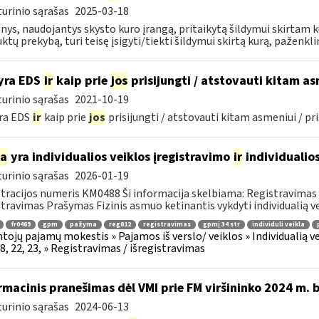
urinio sąrašas
2025-03-18
ys, naudojantys skysto kuro įrangą, pritaikytą šildymui skirtam k
ktų prekybą, turi teisę įsigyti/tiekti šildymui skirtą kurą, paženklin
yra EDS
ir
kaip prie
jos
prisijungti / atstovauti kitam asm
urinio sąrašas
2021-10-19
ra EDS
ir
kaip prie
jos
prisijungti / atstovauti kitam asmeniui / pri
ia
yra individualios veiklos įregistravimo
ir
individualio
urinio sąrašas
2026-01-19
tracijos numeris KM0488 Ši informacija skelbiama: Registravimas / 
stravimas Prašymas Fizinis asmuo ketinantis vykdyti individualią veik
fr0469
gpm
pažyma
reg812
registravimas
gpmį 34 str
individuli veikla
tojų pajamų mokestis » Pajamos iš verslo/ veiklos » Individualią
18, 22, 23, » Registravimas / išregistravimas
rmacinis pranešimas dėl VMI prie FM viršininko 2024 m. 
urinio sąrašas
2024-06-13