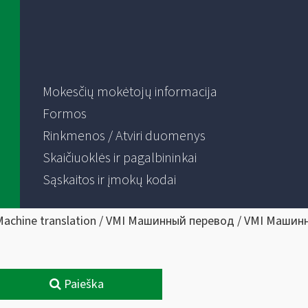
Mokesčių mokėtojų informacija
Formos
Rinkmenos / Atviri duomenys
Skaičiuoklės ir pagalbininkai
Sąskaitos ir įmokų kodai
Machine translation / VMI Машинный перевод / VMI Машин
Paieška