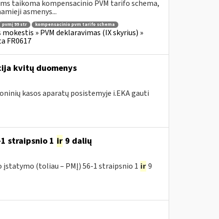
riems taikoma kompensacinio PVM tarifo schema,
amieji asmenys...
pvmį 99 str
kompensacinio pvm tarifo schema
s mokestis » PVM deklaravimas (IX skyrius) »
ta FR0617
acija kvitų duomenys
roninių kasos aparatų posistemyje i.EKA gauti
1 straipsnio 1
ir
9 dalių
įstatymo (toliau – PMĮ) 56-1 straipsnio 1
ir
9