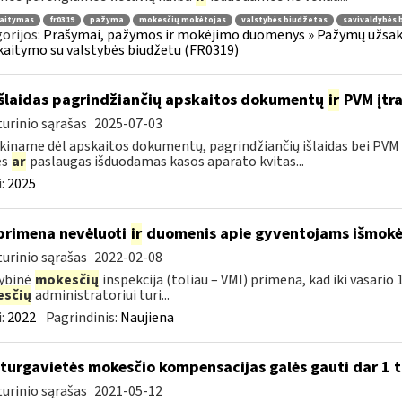
kaitymas
fr0319
pažyma
mokesčių mokėtojas
valstybės biudžetas
savivaldybės 
orijos:
Prašymai, pažymos ir mokėjimo duomenys » Pažymų užsaky
kaitymo su valstybės biudžetu (FR0319)
išlaidas pagrindžiančių apskaitos dokumentų
ir
PVM įtra
urinio sąrašas
2025-07-03
kiname dėl apskaitos dokumentų, pagrindžiančių išlaidas bei PVM s
es
ar
paslaugas išduodamas kasos aparato kvitas...
:
2025
primena nevėluoti
ir
duomenis apie gyventojams išmokėt
urinio sąrašas
2022-02-08
ybinė
mokesčių
inspekcija (toliau – VMI) primena, kad iki vasari
sčių
administratoriui turi...
:
2022
Pagrindinis:
Naujiena
 turgavietės mokesčio kompensacijas galės gauti dar 1 t
urinio sąrašas
2021-05-12