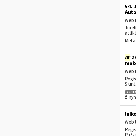
54. 
Auto
Web t
Jurid
atlik
Metai
Ar
as
mokė
Web t
Regis
Siunt
akciza
žinyn
laik
Web t
Regis
Pažym