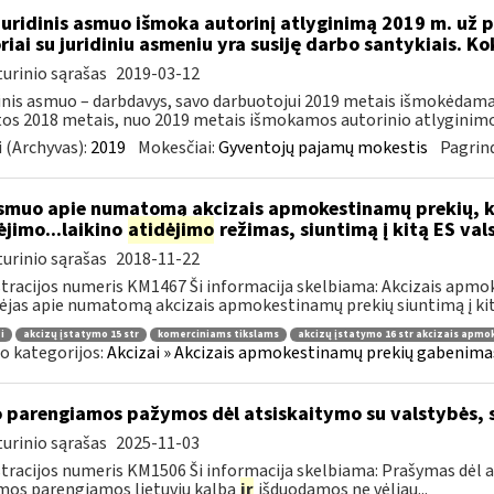
Juridinis asmuo išmoka autorinį atlyginimą 2019 m. už p
riai su juridiniu asmeniu yra susiję darbo santykiais. K
urinio sąrašas
2019-03-12
inis asmuo – darbdavys, savo darbuotojui 2019 metais išmokėdamas
tos 2018 metais, nuo 2019 metais išmokamos autorinio atlyginimo 
 (Archyvas):
2019
Mokesčiai:
Gyventojų pajamų mokestis
Pagrind
muo apie numatomą akcizais apmokestinamų prekių, k
jimo...laikino
atidėjimo
režimas, siuntimą į kitą ES val
urinio sąrašas
2018-11-22
tracijos numeris KM1467 Ši informacija skelbiama: Akcizais apmo
ėjas apie numatomą akcizais apmokestinamų prekių siuntimą į kitą
i
akcizų įstatymo 15 str
komerciniams tikslams
akcizų įstatymo 16 str akcizais apm
o kategorijos:
Akcizai » Akcizais apmokestinamų prekių gabenimas 
o parengiamos pažymos dėl atsiskaitymo su valstybės, 
urinio sąrašas
2025-11-03
tracijos numeris KM1506 Ši informacija skelbiama: Prašymas dėl a
os parengiamos lietuvių kalba
ir
išduodamos ne vėliau...