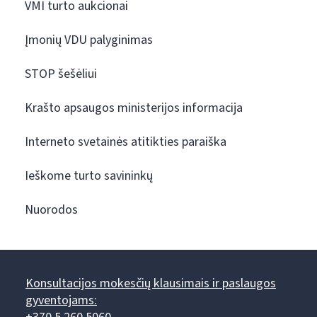
VMI turto aukcionai
Įmonių VDU palyginimas
STOP šešėliui
Krašto apsaugos ministerijos informacija
Interneto svetainės atitikties paraiška
Ieškome turto savininkų
Nuorodos
Konsultacijos mokesčių klausimais ir paslaugos
gyventojams: