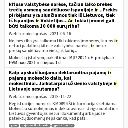
kitose valstybėse narėse, tačiau laiko prekes
trečių asmenų sandėliuose Ispanijoje
ir
...Prekės
pirkėjams yra siunčiamos tiek iš Lietuvos, tiek
iš Ispanijos
ir
Vokietijos...
Ar
tokiai įmonei gali
būti taikoma 10 000 eurų riba?
Web turinio sąrašas
2021-06-16
Ne, nes riba yra taikoma tik tokioms įmonėms, kurios
ir
neturi padalinių kitose valstybėse narėse,
ir
neturi
prekių sandėliavimo vietų, iš kurių...
Mokesčių įstatymų pakeitimai:
MĮP 2021 » E-prekyba ir
PVM nuo 2021 m. liepos 1 d.
Kaip apskaičiuojama deklaruotina pajamų
ir
pajamų mokesčio dalis, kai
mokestiniai...laikotarpiai užsienio valstybėje
ir
Lietuvoje nesutampa?
Web turinio sąrašas
2018-11-22
Registracijos numeris KM0894 Ši informacija skelbiama:
Mokesčio sumokėjimas ir deklaravimas Jeigu nuolatinis
Lietuvos gyventojas neturi dokumentų arba juose
pateiktų duomenų nepakanka, kad pats...
gpm
pajamos iš užsienio
gpmį 37 str 2 d