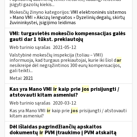
įsigyti gazolių kiekis...
Mokesčių žinyno kategorijos:
VMI elektroninės sistemos
» Mano VMI » Akcizų lengvatos » Dyzelinių degalų, skirtų
žuvininkystei, įsigijimo leidimas
VMI: turgavietės mokesčio kompensacijas galės
gauti dar 1 tūkst. prekiautojų
Web turinio sąrašas
2021-05-12
Valstybinė mokesčių inspekcija (toliau – VMI)
informuoja, kad turgaus prekiautojai, kurie iki šiol d
ar
nesikreipė dėl negrąžintinos 300 eurų kompensacijos,
gali teikti...
Metai:
2021
Kas yra Mano VMI
ir
kaip prie
jos
prisijungti /
atstovauti kitam asmeniui?
Web turinio sąrašas
2020-03-12
Kas yra Mano VMI
ir
kaip prie
jos
prisijungti / atstovauti
kitam asmeniui?
Dėl išlaidas pagrindžiančių apskaitos
dokumentų
ir
PVM įtraukimo į PVM atskaitą