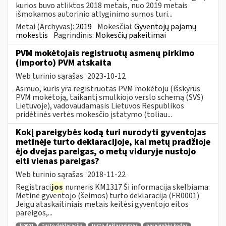
kurios buvo atliktos 2018 metais, nuo 2019 metais
išmokamos autorinio atlyginimo sumos turi...
Metai (Archyvas):
2019
Mokesčiai:
Gyventojų pajamų
mokestis
Pagrindinis:
Mokesčių pakeitimai
PVM mokėtojais registruotų asmenų pirkimo
(importo) PVM atskaita
Web turinio sąrašas
2023-10-12
Asmuo, kuris yra registruotas PVM mokėtoju (išskyrus
PVM mokėtoją, taikantį smulkiojo verslo schemą (SVS)
Lietuvoje), vadovaudamasis Lietuvos Respublikos
pridėtinės vertės mokesčio įstatymo (toliau...
Kokį pareigybės kodą turi nurodyti gyventojas
metinėje turto deklaracijoje, kai metų pradžioje
ėjo dvejas pareigas, o metų viduryje nustojo
eiti vienas pareigas?
Web turinio sąrašas
2018-11-22
Registraci
jos
numeris KM1317 Ši informacija skelbiama:
Metinė gyventojo (šeimos) turto deklaracija (FR0001)
Jeigu ataskaitiniais metais keitėsi gyventojo eitos
pareigos,...
fr0001
turto deklaracija
turto deklaravimas
pareigybės kodas