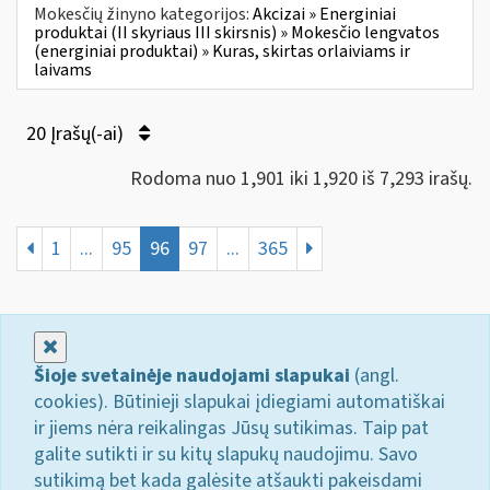
Mokesčių žinyno kategorijos:
Akcizai » Energiniai
produktai (II skyriaus III skirsnis) » Mokesčio lengvatos
(energiniai produktai) » Kuras, skirtas orlaiviams ir
laivams
20 Įrašų(-ai)
Rodoma nuo 1,901 iki 1,920 iš 7,293 irašų.
1
...
95
96
97
...
365
Uždaryti
Šioje svetainėje naudojami slapukai
(angl.
cookies). Būtinieji slapukai įdiegiami automatiškai
ir jiems nėra reikalingas Jūsų sutikimas. Taip pat
galite sutikti ir su kitų slapukų naudojimu. Savo
sutikimą bet kada galėsite atšaukti pakeisdami