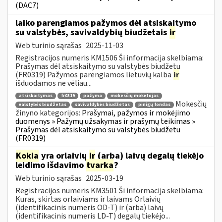
(DAC7)
laiko parengiamos pažymos dėl atsiskaitymo
su valstybės, savivaldybių biudžetais
ir
Web turinio sąrašas
2025-11-03
Registracijos numeris KM1506 Ši informacija skelbiama:
Prašymas dėl atsiskaitymo su valstybės biudžetu
(FR0319) Pažymos parengiamos lietuvių kalba
ir
išduodamos ne vėliau...
atsiskaitymas
fr0319
pažyma
mokesčių mokėtojas
Mokesčių
valstybės biudžetas
savivaldybės biudžetas
pinigų fondas
žinyno kategorijos:
Prašymai, pažymos ir mokėjimo
duomenys » Pažymų užsakymas ir prašymų teikimas »
Prašymas dėl atsiskaitymo su valstybės biudžetu
(FR0319)
Kokia
yra orlaivių
ir
(arba) laivų degalų tiekėjo
leidimo išdavimo
tvarka
?
Web turinio sąrašas
2025-03-19
Registracijos numeris KM3501 Ši informacija skelbiama:
Kuras, skirtas orlaiviams ir laivams Orlaivių
(identifikacinis numeris OD-T) ir (arba) laivų
(identifikacinis numeris LD-T) degalų tiekėjo...