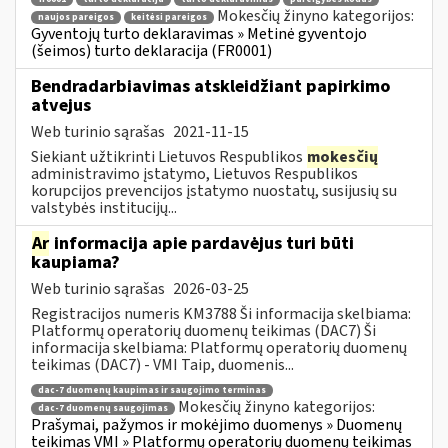
Mokesčių žinyno kategorijos:
naujos pareigos
keitėsi pareigos
Gyventojų turto deklaravimas » Metinė gyventojo
(šeimos) turto deklaracija (FR0001)
Bendradarbiavimas atskleidžiant papirkimo
atvejus
Web turinio sąrašas
2021-11-15
Siekiant užtikrinti Lietuvos Respublikos
mokesčių
administravimo įstatymo, Lietuvos Respublikos
korupcijos prevencijos įstatymo nuostatų, susijusių su
valstybės institucijų...
Ar
informacija apie pardavėjus turi būti
kaupiama?
Web turinio sąrašas
2026-03-25
Registracijos numeris KM3788 Ši informacija skelbiama:
Platformų operatorių duomenų teikimas (DAC7) Ši
informacija skelbiama: Platformų operatorių duomenų
teikimas (DAC7) - VMI Taip, duomenis...
dac-7 duomenų kaupimas ir saugojimo terminas
Mokesčių žinyno kategorijos:
dac-7 duomenų saugojimas
Prašymai, pažymos ir mokėjimo duomenys » Duomenų
teikimas VMI » Platformų operatorių duomenų teikimas