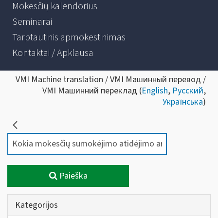
Mokesčių kalendorius
Seminarai
Tarptautinis apmokestinimas
Kontaktai / Apklausa
VMI Machine translation / VMI Машинный перевод /
VMI Машинний переклад (
English
,
Русский
,
Українська
)
Paieška
Kategorijos