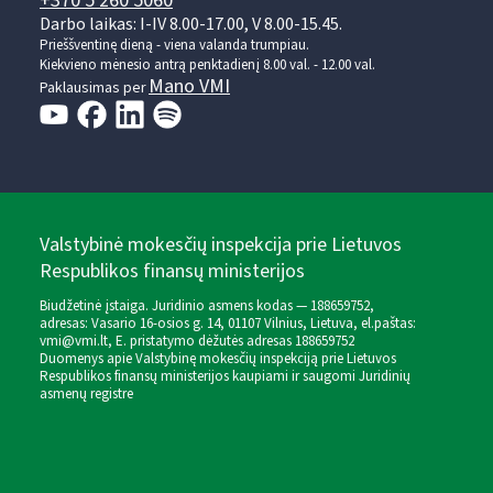
+370 5 260 5060
Darbo laikas: I-IV 8.00-17.00, V 8.00-15.45.
Prieššventinę dieną - viena valanda trumpiau.
Kiekvieno mėnesio antrą penktadienį 8.00 val. - 12.00 val.
Mano VMI
Paklausimas per
Valstybinė mokesčių inspekcija prie Lietuvos
Respublikos finansų ministerijos
Biudžetinė įstaiga. Juridinio asmens kodas — 188659752,
adresas: Vasario 16-osios g. 14, 01107 Vilnius, Lietuva, el.paštas:
vmi@vmi.lt
, E. pristatymo dėžutės adresas 188659752
Duomenys apie Valstybinę mokesčių inspekciją prie Lietuvos
Respublikos finansų ministerijos kaupiami ir saugomi Juridinių
asmenų registre