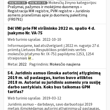
Mokesčių žinyno kategorijos:
maį 46 str. 1 d.
maį 46 str. 2 d.
Prašymai, pažymos ir mokėjimo duomenys »
Registracija MM registre, PVM registre » Juridinio
asmens pranešimas apie jo duomenų pakeitimą
(FR0791)
Dėl VMI prie FM viršininko 2022 m. spalio 4 d.
įsakymo Nr. VA-75
Web turinio sąrašas
2022-10-10
Informuojame, kad atsižvelgiant į 2022 m. rugsėjo 27 d.
priimtą Lietuvos Respublikos pridėtinės vertės
mokesčio įstatymo Nr. IX-751 papildymo 1253, 1254
straipsniais
ir
...
Metai:
2022
Pagrindinis:
Mokesčio naujiena
54. Juridinis asmuo išmoka autorinį atlyginimą
2019 m. už paslaugas, kurios buvo atliktos
2018 m. Autoriai su juridiniu asmeniu yra susiję
darbo santykiais. Koks bus taikomas GPM
tarifas?
Web turinio sąrašas
2019-03-12
Juridinis asmuo – darbdavys, savo darbuotojui 2019
metais išmokėdamas autorinį atlyginimą už paslaugas,