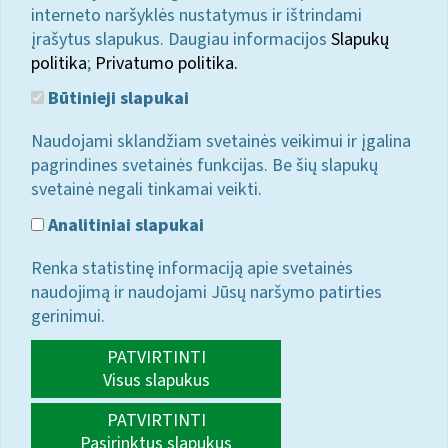
interneto naršyklės nustatymus ir ištrindami
įrašytus slapukus. Daugiau informacijos
Slapukų
politika
;
Privatumo politika.
Būtinieji slapukai
Naudojami sklandžiam svetainės veikimui ir įgalina
pagrindines svetainės funkcijas. Be šių slapukų
svetainė negali tinkamai veikti.
Analitiniai slapukai
Renka statistinę informaciją apie svetainės
naudojimą ir naudojami Jūsų naršymo patirties
gerinimui.
PATVIRTINTI
Visus slapukus
PATVIRTINTI
Pasirinktus slapukus