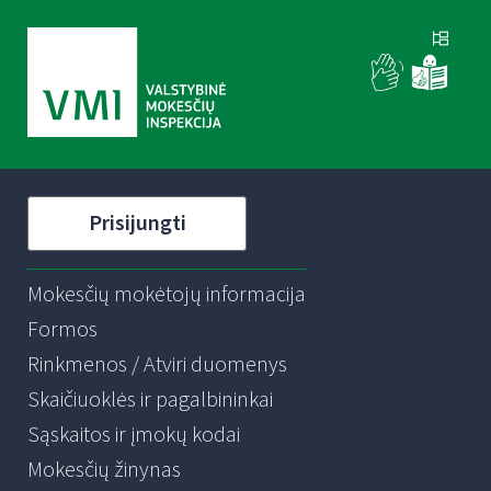
Prisijungti
Mokesčių mokėtojų informacija
Formos
Rinkmenos / Atviri duomenys
Skaičiuoklės ir pagalbininkai
Sąskaitos ir įmokų kodai
Mokesčių žinynas