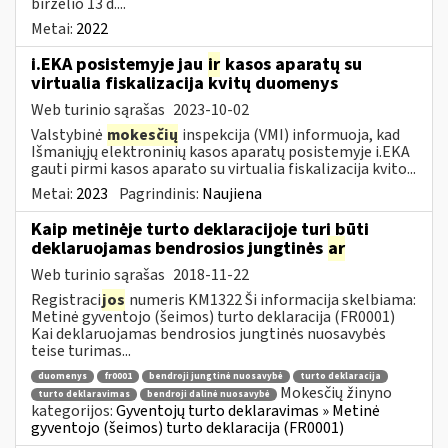
birželio 13 d....
Metai:
2022
i.EKA posistemyje jau
ir
kasos aparatų su
virtualia fiskalizacija kvitų duomenys
Web turinio sąrašas
2023-10-02
Valstybinė
mokesčių
inspekcija (VMI) informuoja, kad
Išmaniųjų elektroninių kasos aparatų posistemyje i.EKA
gauti pirmi kasos aparato su virtualia fiskalizacija kvito...
Metai:
2023
Pagrindinis:
Naujiena
Kaip metinėje turto deklaracijoje turi būti
deklaruojamas bendrosios jungtinės
ar
Web turinio sąrašas
2018-11-22
Registraci
jos
numeris KM1322 Ši informacija skelbiama:
Metinė gyventojo (šeimos) turto deklaracija (FR0001)
Kai deklaruojamas bendrosios jungtinės nuosavybės
teise turimas...
duomenys
fr0001
bendroji jungtinė nuosavybė
turto deklaracija
Mokesčių žinyno
turto deklaravimas
bendroji dalinė nuosavybė
kategorijos:
Gyventojų turto deklaravimas » Metinė
gyventojo (šeimos) turto deklaracija (FR0001)