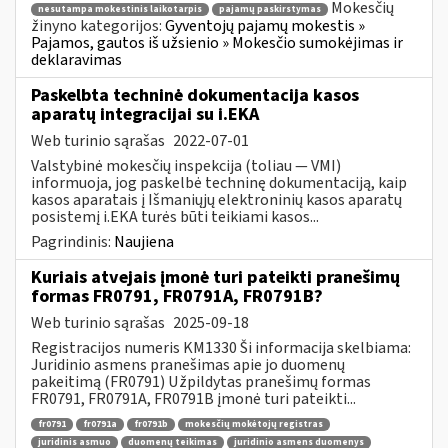
Mokesčių
nesutampa mokestinis laikotarpis
pajamų paskirstymas
žinyno kategorijos:
Gyventojų pajamų mokestis »
Pajamos, gautos iš užsienio » Mokesčio sumokėjimas ir
deklaravimas
Paskelbta techninė dokumentacija kasos
aparatų integracijai su i.EKA
Web turinio sąrašas
2022-07-01
Valstybinė mokesčių inspekcija (toliau — VMI)
informuoja, jog paskelbė techninę dokumentaciją, kaip
kasos aparatais į Išmaniųjų elektroninių kasos aparatų
posistemį i.EKA turės būti teikiami kasos...
Pagrindinis:
Naujiena
Kuriais atvejais įmonė turi pateikti pranešimų
formas FR0791, FR0791A, FR0791B?
Web turinio sąrašas
2025-09-18
Registracijos numeris KM1330 Ši informacija skelbiama:
Juridinio asmens pranešimas apie jo duomenų
pakeitimą (FR0791) Užpildytas pranešimų formas
FR0791, FR0791A, FR0791B įmonė turi pateikti...
fr0791
fr0791a
fr0791b
mokesčių mokėtojų registras
juridinis asmuo
duomenų teikimas
juridinio asmens duomenys