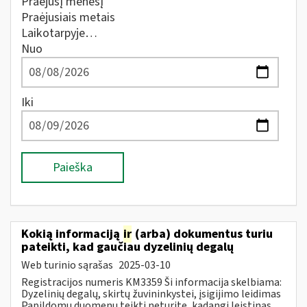
Praėjusį mėnesį
Praėjusiais metais
Laikotarpyje…
Nuo
Iki
Paieška
Kokią informaciją
ir
(arba) dokumentus turiu
pateikti, kad gaučiau dyzelinių degalų
Web turinio sąrašas
2025-03-10
Registracijos numeris KM3359 Ši informacija skelbiama:
Dyzelinių degalų, skirtų žuvininkystei, įsigijimo leidimas
Papildomų duomenų teikti neturite, kadangi leistinas