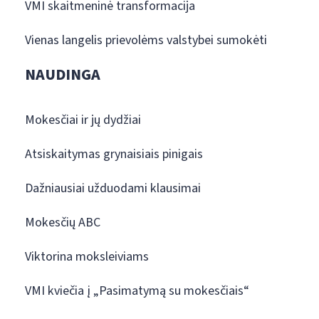
VMI skaitmeninė transformacija
Vienas langelis prievolėms valstybei sumokėti
NAUDINGA
Mokesčiai ir jų dydžiai
Atsiskaitymas grynaisiais pinigais
Dažniausiai užduodami klausimai
Mokesčių ABC
Viktorina moksleiviams
VMI kviečia į „Pasimatymą su mokesčiais“