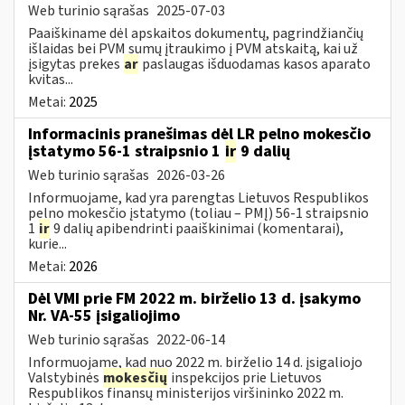
Web turinio sąrašas
2025-07-03
Paaiškiname dėl apskaitos dokumentų, pagrindžiančių
išlaidas bei PVM sumų įtraukimo į PVM atskaitą, kai už
įsigytas prekes
ar
paslaugas išduodamas kasos aparato
kvitas...
Metai:
2025
Informacinis pranešimas dėl LR pelno mokesčio
įstatymo 56-1 straipsnio 1
ir
9 dalių
Web turinio sąrašas
2026-03-26
Informuojame, kad yra parengtas Lietuvos Respublikos
pelno mokesčio įstatymo (toliau – PMĮ) 56-1 straipsnio
1
ir
9 dalių apibendrinti paaiškinimai (komentarai),
kurie...
Metai:
2026
Dėl VMI prie FM 2022 m. birželio 13 d. įsakymo
Nr. VA-55 įsigaliojimo
Web turinio sąrašas
2022-06-14
Informuojame, kad nuo 2022 m. birželio 14 d. įsigaliojo
Valstybinės
mokesčių
inspekcijos prie Lietuvos
Respublikos finansų ministerijos viršininko 2022 m.