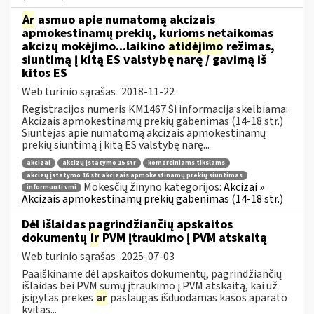
Ar
asmuo apie numatomą akcizais
apmokestinamų prekių, kurioms netaikomas
akcizų mokėjimo...laikino
atidėjimo
režimas,
siuntimą į kitą ES valstybę narę / gavimą iš
kitos ES
Web turinio sąrašas
2018-11-22
Registracijos numeris KM1467 Ši informacija skelbiama:
Akcizais apmokestinamų prekių gabenimas (14-18 str.)
Siuntėjas apie numatomą akcizais apmokestinamų
prekių siuntimą į kitą ES valstybę narę...
akcizai
akcizų įstatymo 15 str
komerciniams tikslams
akcizų įstatymo 16 str akcizais apmokestinamų prekių siuntimas
Mokesčių žinyno kategorijos:
Akcizai »
informuoti vmi
Akcizais apmokestinamų prekių gabenimas (14-18 str.)
Dėl išlaidas pagrindžiančių apskaitos
dokumentų
ir
PVM įtraukimo į PVM atskaitą
Web turinio sąrašas
2025-07-03
Paaiškiname dėl apskaitos dokumentų, pagrindžiančių
išlaidas bei PVM sumų įtraukimo į PVM atskaitą, kai už
įsigytas prekes
ar
paslaugas išduodamas kasos aparato
kvitas...