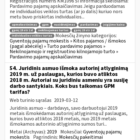
Registracijos numeris KM1096 Ši informacija skelbiama:
Pardavimo pajamų apskaičiavimas Jeigu parduodamas
ne individualios veiklos turtas (ar jo dalis) kuriuo nors
metu buvo priskirtas individualios...
apmokestinimas
gpm
nusidėvėjimas
pardavimas
įsigijimo kaina
gpmį 19 str 1 d
nekilnojamas turtas
gpmį 19 str 2 d
Mokesčių žinyno kategorijos:
individualios veiklos turtas
Gyventojų pajamų mokestis » Kitos pajamos / išmokos
(pagal abėcėlę) » Turto pardavimo pajamos »
Nekilnojamojo ir registruotino kilnojamojo turto »
Pardavimo pajamų apskaičiavimas
54. Juridinis asmuo išmoka autorinį atlyginimą
2019 m. už paslaugas, kurios buvo atliktos
2018 m. Autoriai su juridiniu asmeniu yra susiję
darbo santykiais. Koks bus taikomas GPM
tarifas?
Web turinio sąrašas
2019-03-12
Juridinis asmuo – darbdavys, savo darbuotojui 2019
metais išmokėdamas autorinį atlyginimą už paslaugas,
kurios buvo atliktos 2018 metais, nuo 2019 metais
išmokamos autorinio atlyginimo sumos turi...
Metai (Archyvas):
2019
Mokesčiai:
Gyventojų pajamų
mokestis
Pagrindinis:
Mokesčių pakeitimai