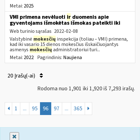
Metai:
2025
VMI primena nevėluoti
ir
duomenis apie
gyventojams išmokėtas išmokas pateikti iki
Web turinio sąrašas
2022-02-08
Valstybinė
mokesčių
inspekcija (toliau – VMI) primena,
kad iki vasario 15 dienos mokesčius išskaičiuojantys
asmenys
mokesčių
administratoriui turi...
Metai:
2022
Pagrindinis:
Naujiena
20 Įrašų(-ai)
Rodoma nuo 1,901 iki 1,920 iš 7,293 irašų.
1
...
95
96
97
...
365
Uždaryti