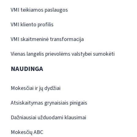
VMI teikiamos paslaugos
VMI kliento profilis
VMI skaitmeninė transformacija
Vienas langelis prievolėms valstybei sumokėti
NAUDINGA
Mokesčiai ir jų dydžiai
Atsiskaitymas grynaisiais pinigais
Dažniausiai užduodami klausimai
Mokesčių ABC