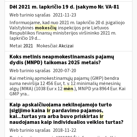
Dėl 2021 m. lapkričio 19 d. įsakymo Nr. VA-81
Web turinio sąrašas
2021-11-23
Informuojame, kad nuo 2021 m. lapkričio 20 d. įsigaliojo
Valstybinės
mokesčių
inspekcijos prie Lietuvos
Respublikos finansų ministerijos viršininko 2021 m.
lapkričio 19 d....
Metai:
2021
Mokesčiai:
Akcizai
Koks metinis neapmokestinamasis pajamų
dydis (MNPD) taikomas 2025 metais?
Web turinio sąrašas
2020-07-20
Kai metinių apmokestinamųjų pajamų (GMP) bendra
suma neviršija 12 456 Eur, t. y. 12 minimalių mėnesinių
algų (MMA) (1038 Eur x 12
mėn
.), MNPD yra 8964 Eur. Kai
GMP yra...
Kaip apskaičiuojama nekilnojamojo turto
įsigijimo kaina
ir
pardavimo pajamos,
kai...turtas yra arba buvo priskirtas
ir
naudojamas kaip individualios veiklos turtas?
Web turinio sąrašas
2018-11-22