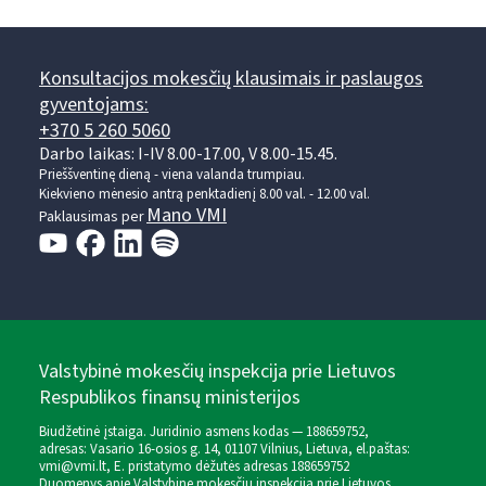
Konsultacijos mokesčių klausimais ir paslaugos
gyventojams:
+370 5 260 5060
Darbo laikas: I-IV 8.00-17.00, V 8.00-15.45.
Prieššventinę dieną - viena valanda trumpiau.
Kiekvieno mėnesio antrą penktadienį 8.00 val. - 12.00 val.
Mano VMI
Paklausimas per
Valstybinė mokesčių inspekcija prie Lietuvos
Respublikos finansų ministerijos
Biudžetinė įstaiga. Juridinio asmens kodas — 188659752,
adresas: Vasario 16-osios g. 14, 01107 Vilnius, Lietuva, el.paštas:
vmi@vmi.lt
, E. pristatymo dėžutės adresas 188659752
Duomenys apie Valstybinę mokesčių inspekciją prie Lietuvos