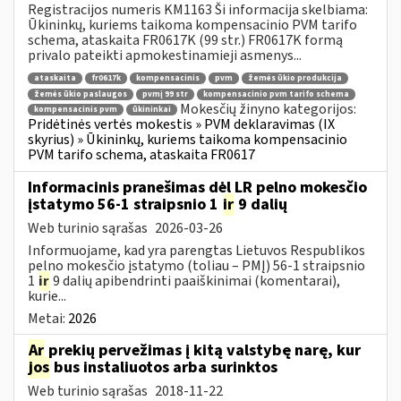
Registracijos numeris KM1163 Ši informacija skelbiama:
Ūkininkų, kuriems taikoma kompensacinio PVM tarifo
schema, ataskaita FR0617K (99 str.) FR0617K formą
privalo pateikti apmokestinamieji asmenys...
ataskaita
fr0617k
kompensacinis
pvm
žemės ūkio produkcija
žemės ūkio paslaugos
pvmį 99 str
kompensacinio pvm tarifo schema
Mokesčių žinyno kategorijos:
kompensacinis pvm
ūkininkai
Pridėtinės vertės mokestis » PVM deklaravimas (IX
skyrius) » Ūkininkų, kuriems taikoma kompensacinio
PVM tarifo schema, ataskaita FR0617
Informacinis pranešimas dėl LR pelno mokesčio
įstatymo 56-1 straipsnio 1
ir
9 dalių
Web turinio sąrašas
2026-03-26
Informuojame, kad yra parengtas Lietuvos Respublikos
pelno mokesčio įstatymo (toliau – PMĮ) 56-1 straipsnio
1
ir
9 dalių apibendrinti paaiškinimai (komentarai),
kurie...
Metai:
2026
Ar
prekių pervežimas į kitą valstybę narę, kur
jos
bus instaliuotos arba surinktos
Web turinio sąrašas
2018-11-22