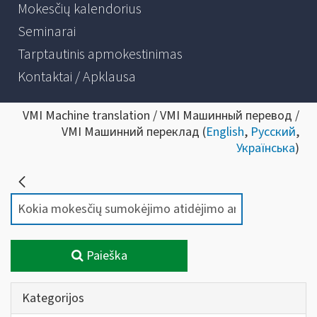
Mokesčių kalendorius
Seminarai
Tarptautinis apmokestinimas
Kontaktai / Apklausa
VMI Machine translation / VMI Машинный перевод /
VMI Машинний переклад (
English
,
Русский
,
Українська
)
Paieška
Kategorijos