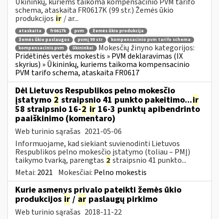
Ūkininkų, kuriems taikoma kompensacinio PVM tarifo
schema, ataskaita FR0617K (99 str.) Žemės ūkio
produkcijos
ir
/ ar...
ataskaita
fr0617k
pvm
žemės ūkio produkcija
žemės ūkio paslaugos
pvmį 99 str
kompensacinio pvm tarifo schema
Mokesčių žinyno kategorijos:
kompensacinis pvm
ūkininkai
Pridėtinės vertės mokestis » PVM deklaravimas (IX
skyrius) » Ūkininkų, kuriems taikoma kompensacinio
PVM tarifo schema, ataskaita FR0617
Dėl Lietuvos Respublikos pelno mokesčio
įstatymo
2
straipsnio 41 punkto pakeitimo...
ir
58 straipsnio 16-
2
ir
16-3 punktų apibendrinto
paaiškinimo (komentaro)
Web turinio sąrašas
2021-05-06
Informuojame, kad siekiant suvienodinti Lietuvos
Respublikos pelno mokesčio įstatymo (toliau – PMĮ)
taikymo tvarką, parengtas
2
straipsnio 41 punkto...
Metai:
2021
Mokesčiai:
Pelno mokestis
Kurie asmenys privalo pateikti žemės ūkio
produkcijos
ir
/
ar
paslaugų pirkimo
Web turinio sąrašas
2018-11-22