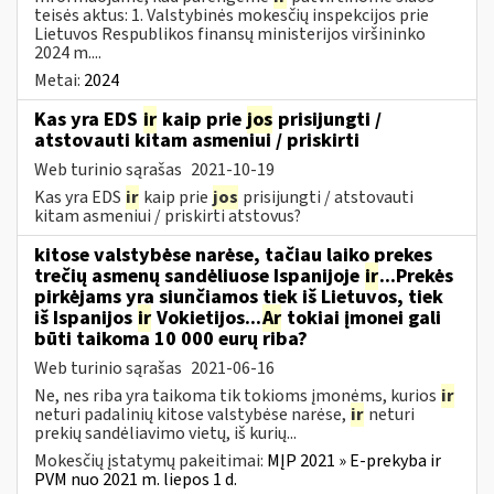
teisės aktus: 1. Valstybinės mokesčių inspekcijos prie
Lietuvos Respublikos finansų ministerijos viršininko
2024 m....
Metai:
2024
Kas yra EDS
ir
kaip prie
jos
prisijungti /
atstovauti kitam asmeniui / priskirti
Web turinio sąrašas
2021-10-19
Kas yra EDS
ir
kaip prie
jos
prisijungti / atstovauti
kitam asmeniui / priskirti atstovus?
kitose valstybėse narėse, tačiau laiko prekes
trečių asmenų sandėliuose Ispanijoje
ir
...Prekės
pirkėjams yra siunčiamos tiek iš Lietuvos, tiek
iš Ispanijos
ir
Vokietijos...
Ar
tokiai įmonei gali
būti taikoma 10 000 eurų riba?
Web turinio sąrašas
2021-06-16
Ne, nes riba yra taikoma tik tokioms įmonėms, kurios
ir
neturi padalinių kitose valstybėse narėse,
ir
neturi
prekių sandėliavimo vietų, iš kurių...
Mokesčių įstatymų pakeitimai:
MĮP 2021 » E-prekyba ir
PVM nuo 2021 m. liepos 1 d.