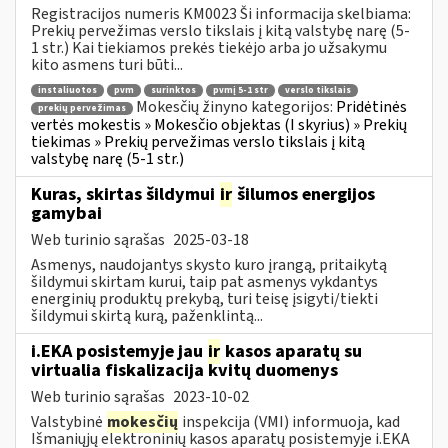
Registracijos numeris KM0023 Ši informacija skelbiama:
Prekių pervežimas verslo tikslais į kitą valstybę narę (5-
1 str.) Kai tiekiamos prekės tiekėjo arba jo užsakymu
kito asmens turi būti...
instaliuotos
pvm
surinktos
pvmį 5-1 str
verslo tikslais
Mokesčių žinyno kategorijos:
Pridėtinės
prekių pervežimas
vertės mokestis » Mokesčio objektas (I skyrius) » Prekių
tiekimas » Prekių pervežimas verslo tikslais į kitą
valstybę narę (5-1 str.)
Kuras, skirtas šildymui
ir
šilumos energijos
gamybai
Web turinio sąrašas
2025-03-18
Asmenys, naudojantys skysto kuro įrangą, pritaikytą
šildymui skirtam kurui, taip pat asmenys vykdantys
energinių produktų prekybą, turi teisę įsigyti/tiekti
šildymui skirtą kurą, paženklintą...
i.EKA posistemyje jau
ir
kasos aparatų su
virtualia fiskalizacija kvitų duomenys
Web turinio sąrašas
2023-10-02
Valstybinė
mokesčių
inspekcija (VMI) informuoja, kad
Išmaniųjų elektroninių kasos aparatų posistemyje i.EKA