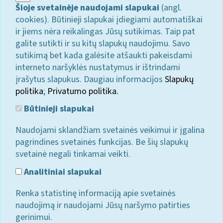
Šioje svetainėje naudojami slapukai
(angl.
cookies). Būtinieji slapukai įdiegiami automatiškai
ir jiems nėra reikalingas Jūsų sutikimas. Taip pat
galite sutikti ir su kitų slapukų naudojimu. Savo
sutikimą bet kada galėsite atšaukti pakeisdami
interneto naršyklės nustatymus ir ištrindami
įrašytus slapukus. Daugiau informacijos
Slapukų
politika
;
Privatumo politika.
Būtinieji slapukai
Naudojami sklandžiam svetainės veikimui ir įgalina
pagrindines svetainės funkcijas. Be šių slapukų
svetainė negali tinkamai veikti.
Analitiniai slapukai
Renka statistinę informaciją apie svetainės
naudojimą ir naudojami Jūsų naršymo patirties
gerinimui.