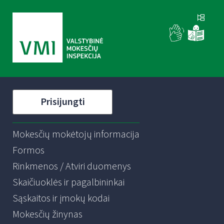
Prisijungti
Mokesčių mokėtojų informacija
Formos
Rinkmenos / Atviri duomenys
Skaičiuoklės ir pagalbininkai
Sąskaitos ir įmokų kodai
Mokesčių žinynas