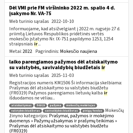
Dėl VMI prie FM viršininko 2022 m. spalio 4 d.
įsakymo Nr. VA-75
Web turinio sąrašas
2022-10-10
Informuojame, kad atsižvelgiant į 2022 m. rugsėjo 27 d.
priimtą Lietuvos Respublikos pridėtinės vertės
mokesčio įstatymo Nr. IX-751 papildymo 1253, 1254
straipsniais
ir
...
Metai:
2022
Pagrindinis:
Mokesčio naujiena
laiko parengiamos pažymos dėl atsiskaitymo
su valstybės, savivaldybių biudžetais
ir
Web turinio sąrašas
2025-11-03
Registracijos numeris KM1506 Ši informacija skelbiama:
Prašymas dėl atsiskaitymo su valstybės biudžetu
(FR0319) Pažymos parengiamos lietuvių kalba
ir
išduodamos ne vėliau...
atsiskaitymas
fr0319
pažyma
mokesčių mokėtojas
Mokesčių
valstybės biudžetas
savivaldybės biudžetas
pinigų fondas
žinyno kategorijos:
Prašymai, pažymos ir mokėjimo
duomenys » Pažymų užsakymas ir prašymų teikimas »
Prašymas dėl atsiskaitymo su valstybės biudžetu
(FR0319)