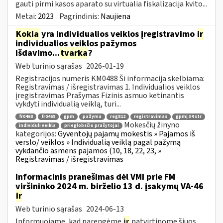
gauti pirmi kasos aparato su virtualia fiskalizacija kvito...
Metai:
2023
Pagrindinis:
Naujiena
Kokia
yra individualios veiklos įregistravimo
ir
individualios veiklos pažymos
išdavimo...
tvarka
?
Web turinio sąrašas
2026-01-19
Registracijos numeris KM0488 Ši informacija skelbiama:
Registravimas / išregistravimas 1. Individualios veiklos
įregistravimas Prašymas Fizinis asmuo ketinantis
vykdyti individualią veiklą, turi...
fr0468
fr0469
gpm
pažyma
reg812
registravimas
gpmį 34 str
Mokesčių žinyno
individuli veikla
prieglobsčio prašytojai
kategorijos:
Gyventojų pajamų mokestis » Pajamos iš
verslo/ veiklos » Individualią veiklą pagal pažymą
vykdančio asmens pajamos (10, 18, 22, 23, »
Registravimas / išregistravimas
Informacinis pranešimas dėl VMI prie FM
viršininko 2024 m. birželio 13 d. įsakymų VA-46
ir
Web turinio sąrašas
2024-06-13
Informuojame, kad parengėme
ir
patvirtinome šiuos