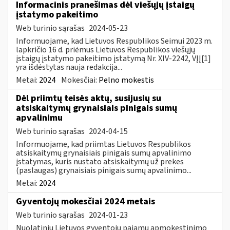
Informacinis pranešimas dėl viešųjų įstaigų
įstatymo pakeitimo
Web turinio sąrašas
2024-05-23
Informuojame, kad Lietuvos Respublikos Seimui 2023 m.
lapkričio 16 d. priėmus Lietuvos Respublikos viešųjų
įstaigų įstatymo pakeitimo įstatymą Nr. XIV-2242, VĮĮ[1]
yra išdėstytas nauja redakcija...
Metai:
2024
Mokesčiai:
Pelno mokestis
Dėl priimtų teisės aktų, susijusių su
atsiskaitymų grynaisiais pinigais sumų
apvalinimu
Web turinio sąrašas
2024-04-15
Informuojame, kad priimtas Lietuvos Respublikos
atsiskaitymų grynaisiais pinigais sumų apvalinimo
įstatymas, kuris nustato atsiskaitymų už prekes
(paslaugas) grynaisiais pinigais sumų apvalinimo...
Metai:
2024
Gyventojų mokesčiai 2024 metais
Web turinio sąrašas
2024-01-23
Nuolatinių Lietuvos gyventojų pajamų apmokestinimo