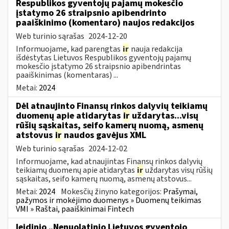
Respublikos gyventojų pajamų mokesčio
įstatymo 26 straipsnio apibendrinto
paaiškinimo (komentaro) naujos redakcijos
Web turinio sąrašas
2024-12-20
Informuojame, kad parengtas
ir
nauja redakcija
išdėstytas Lietuvos Respublikos gyventojų pajamų
mokesčio įstatymo 26 straipsnio apibendrintas
paaiškinimas (komentaras) ...
Metai:
2024
Dėl atnaujinto Finansų rinkos dalyvių teikiamų
duomenų apie atidarytas
ir
uždarytas...visų
rūšių sąskaitas, seifo kamerų nuomą, asmenų
atstovus
ir
naudos gavėjus XML
Web turinio sąrašas
2024-12-02
Informuojame, kad atnaujintas Finansų rinkos dalyvių
teikiamų duomenų apie atidarytas
ir
uždarytas visų rūšių
sąskaitas, seifo kamerų nuomą, asmenų atstovus...
Metai:
2024
Mokesčių žinyno kategorijos:
Prašymai,
pažymos ir mokėjimo duomenys » Duomenų teikimas
VMI » Raštai, paaiškinimai Fintech
leidinio „Nenuolatinio Lietuvos gyventojo