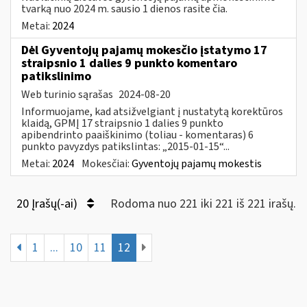
tvarką nuo 2024 m. sausio 1 dienos rasite čia.
Metai:
2024
Dėl Gyventojų pajamų mokesčio įstatymo 17
straipsnio 1 dalies 9 punkto komentaro
patikslinimo
Web turinio sąrašas
2024-08-20
Informuojame, kad atsižvelgiant į nustatytą korektūros
klaidą, GPMĮ 17 straipsnio 1 dalies 9 punkto
apibendrinto paaiškinimo (toliau - komentaras) 6
punkto pavyzdys patikslintas: „2015-01-15“...
Metai:
2024
Mokesčiai:
Gyventojų pajamų mokestis
20 Įrašų(-ai)
Rodoma nuo 221 iki 221 iš 221 irašų.
1
...
10
11
12