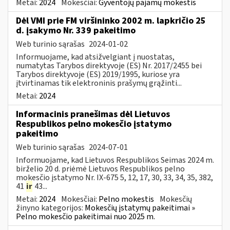
Metai:
2024
Mokesčiai:
Gyventojų pajamų mokestis
Dėl VMI prie FM viršininko 2002 m. lapkričio 25
d. įsakymo Nr. 339 pakeitimo
Web turinio sąrašas
2024-01-02
Informuojame, kad atsižvelgiant į nuostatas,
numatytas Tarybos direktyvoje (ES) Nr. 2017/2455 bei
Tarybos direktyvoje (ES) 2019/1995, kuriose yra
įtvirtinamas tik elektroninis prašymų grąžinti...
Metai:
2024
Informacinis pranešimas dėl Lietuvos
Respublikos pelno mokesčio įstatymo
pakeitimo
Web turinio sąrašas
2024-07-01
Informuojame, kad Lietuvos Respublikos Seimas 2024 m.
birželio 20 d. priėmė Lietuvos Respublikos pelno
mokesčio įstatymo Nr. IX-675 5, 12, 17, 30, 33, 34, 35, 382,
41
ir
43...
Metai:
2024
Mokesčiai:
Pelno mokestis
Mokesčių
žinyno kategorijos:
Mokesčių įstatymų pakeitimai »
Pelno mokesčio pakeitimai nuo 2025 m.