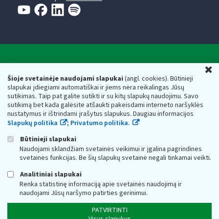
Valstybinė mokesčių inspekcija prie Lietuvos
U
Respublikos finansų ministerijos
Šioje svetainėje naudojami slapukai
(angl. cookies). Būtinieji
slapukai įdiegiami automatiškai ir jiems nėra reikalingas Jūsų
Biudžetinė įstaiga. Juridinio asmens kodas — 188659752,
sutikimas. Taip pat galite sutikti ir su kitų slapukų naudojimu. Savo
adresas: Vasario 16-osios g. 14, 01107 Vilnius, Lietuva, el.paštas:
sutikimą bet kada galėsite atšaukti pakeisdami interneto naršyklės
vmi@vmi.lt
, E. pristatymo dėžutės adresas 188659752
nustatymus ir ištrindami įrašytus slapukus. Daugiau informacijos
Duomenys apie Valstybinę mokesčių inspekciją prie Lietuvos
Slapukų politika
;
Privatumo politika.
Respublikos finansų ministerijos kaupiami ir saugomi Juridinių
asmenų registre
Būtinieji slapukai
Naudojami sklandžiam svetainės veikimui ir įgalina pagrindines
svetainės funkcijas. Be šių slapukų svetainė negali tinkamai veikti.
Analitiniai slapukai
Renka statistinę informaciją apie svetainės naudojimą ir
naudojami Jūsų naršymo patirties gerinimui.
PATVIRTINTI