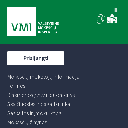
Prisijungti
Mokesčių mokėtojų informacija
Formos
Rinkmenos / Atviri duomenys
Skaičiuoklės ir pagalbininkai
Sąskaitos ir įmokų kodai
Mokesčių žinynas