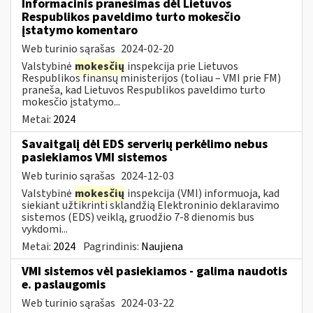
Informacinis pranešimas dėl Lietuvos
Respublikos paveldimo turto mokesčio
įstatymo komentaro
Web turinio sąrašas
2024-02-20
Valstybinė
mokesčių
inspekcija prie Lietuvos
Respublikos finansų ministerijos (toliau – VMI prie FM)
praneša, kad Lietuvos Respublikos paveldimo turto
mokesčio įstatymo...
Metai:
2024
Savaitgalį dėl EDS serverių perkėlimo nebus
pasiekiamos VMI sistemos
Web turinio sąrašas
2024-12-03
Valstybinė
mokesčių
inspekcija (VMI) informuoja, kad
siekiant užtikrinti sklandžią Elektroninio deklaravimo
sistemos (EDS) veiklą, gruodžio 7-8 dienomis bus
vykdomi...
Metai:
2024
Pagrindinis:
Naujiena
VMI sistemos vėl pasiekiamos - galima naudotis
e. paslaugomis
Web turinio sąrašas
2024-03-22