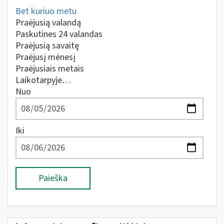
Bet kuriuo metu
Praėjusią valandą
Paskutines 24 valandas
Praėjusią savaitę
Praėjusį mėnesį
Praėjusiais metais
Laikotarpyje…
Nuo
Iki
Paieška