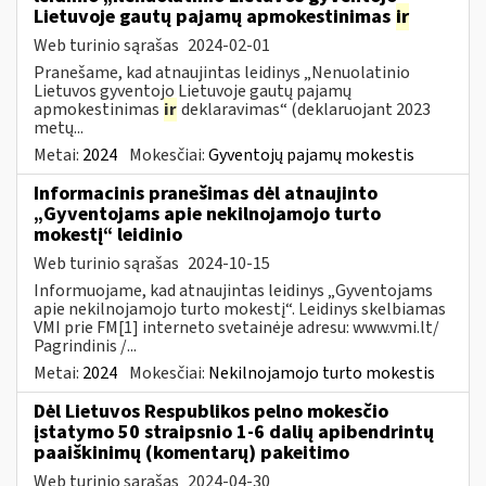
Lietuvoje gautų pajamų apmokestinimas
ir
Web turinio sąrašas
2024-02-01
Pranešame, kad atnaujintas leidinys „Nenuolatinio
Lietuvos gyventojo Lietuvoje gautų pajamų
apmokestinimas
ir
deklaravimas“ (deklaruojant 2023
metų...
Metai:
2024
Mokesčiai:
Gyventojų pajamų mokestis
Informacinis pranešimas dėl atnaujinto
„Gyventojams apie nekilnojamojo turto
mokestį“ leidinio
Web turinio sąrašas
2024-10-15
Informuojame, kad atnaujintas leidinys „Gyventojams
apie nekilnojamojo turto mokestį“. Leidinys skelbiamas
VMI prie FM[1] interneto svetainėje adresu: www.vmi.lt/
Pagrindinis /...
Metai:
2024
Mokesčiai:
Nekilnojamojo turto mokestis
Dėl Lietuvos Respublikos pelno mokesčio
įstatymo 50 straipsnio 1-6 dalių apibendrintų
paaiškinimų (komentarų) pakeitimo
Web turinio sąrašas
2024-04-30