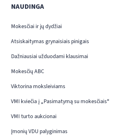
NAUDINGA
Mokesčiai ir jų dydžiai
Atsiskaitymas grynaisiais pinigais
Dažniausiai užduodami klausimai
Mokesčių ABC
Viktorina moksleiviams
VMI kviečia į „Pasimatymą su mokesčiais“
VMI turto aukcionai
Įmonių VDU palyginimas