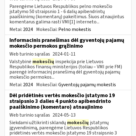
Parengėme Lietuvos Respublikos pelno mokesčio
įstatymo 50 straipsnio 1 - 6 dalių apibendrintų
paaiškinimų (komentarų) pakeitimus. Šiuos atnaujintus
komentarus galima rasti VMI[1] interneto...
Metai:
2024
Mokesčiai:
Pelno mokestis
Informacinis pranešimas dėl gyventojų pajamų
mokesčio permokos grąžinimo
Web turinio sąrašas
2024-01-11
Valstybinė
mokesčių
inspekcija prie Lietuvos
Respublikos finansų ministerijos (toliau – VMI prie FM)
parengė informacinį pranešimą dėl gyventojų pajamų
mokesčio permokos...
Metai:
2024
Mokesčiai:
Gyventojų pajamų mokestis
Dėl pridėtinės vertės mokesčio įstatymo 19
straipsnio 3 dalies 4 punkto apibendrinto
paaiškinimo (komentaro) atnaujinimo
Web turinio sąrašas
2024-05-13
Siekdami užtikrinti sklandų
mokesčių
įstatymų
įgyvendinimą, parengėme Lietuvos Respublikos
pridėtinės vertės mokesčio įstatymo 19 straipsnio 3