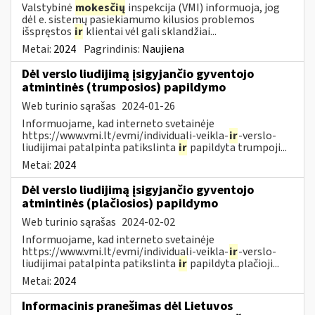
Valstybinė
mokesčių
inspekcija (VMI) informuoja, jog
dėl e. sistemų pasiekiamumo kilusios problemos
išspręstos
ir
klientai vėl gali sklandžiai...
Metai:
2024
Pagrindinis:
Naujiena
Dėl verslo liudijimą įsigyjančio gyventojo
atmintinės (trumposios) papildymo
Web turinio sąrašas
2024-01-26
Informuojame, kad interneto svetainėje
https://www.vmi.lt/evmi/individuali-veikla-
ir
-verslo-
liudijimai patalpinta patikslinta
ir
papildyta trumpoji...
Metai:
2024
Dėl verslo liudijimą įsigyjančio gyventojo
atmintinės (plačiosios) papildymo
Web turinio sąrašas
2024-02-02
Informuojame, kad interneto svetainėje
https://www.vmi.lt/evmi/individuali-veikla-
ir
-verslo-
liudijimai patalpinta patikslinta
ir
papildyta plačioji...
Metai:
2024
Informacinis pranešimas dėl Lietuvos