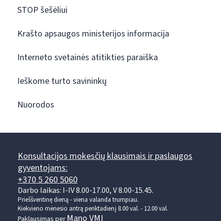
STOP šešėliui
Krašto apsaugos ministerijos informacija
Interneto svetainės atitikties paraiška
Ieškome turto savininkų
Nuorodos
Konsultacijos mokesčių klausimais ir paslaugos
gyventojams:
+370 5 260 5060
Darbo laikas: I-IV 8.00-17.00, V 8.00-15.45.
Prieššventinę dieną - viena valanda trumpiau.
Kiekvieno mėnesio antrą penktadienį 8.00 val. - 12.00 val.
Mano VMI
Paklausimas per