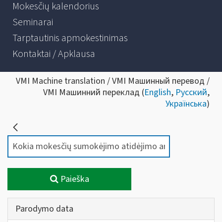
Mokesčių kalendorius
Seminarai
Tarptautinis apmokestinimas
Kontaktai / Apklausa
VMI Machine translation / VMI Машинный перевод /
VMI Машинний переклад (
English
,
Русский
,
Українська
)
Paieška
Parodymo data