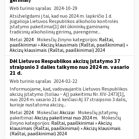
gėrimai)
Web turinio sąrašas
2024-10-29
Atsižvelgdami į tai, kad nuo 2024 m. lapkričio 1 d.
įsigalioja Lietuvos Respublikos alkoholio kontrolės
įstatymo pakeitimai[1] dėl ūkininkų gaminamų
tradicinių alkoholinių gėrimų, parengėme...
Metai:
2024
Mokesčių žinyno kategorijos:
Raštai,
paaiškinimai » Akcizų klausimais (Raštai, paaiškinimai) »
Akcizų klausimais (Raštai, paaiškinimai) 2024
Dėl Lietuvos Respublikos akcizų įstatymo 37
straipsnio 3 dalies taikymo nuo 2024 m. vasario
21 d.
Web turinio sąrašas
2024-02-22
Informuojame, kad, vadovaujantis Lietuvos Respublikos
akcizų įstatymo (toliau − AĮ) pakeitimu Nr. XIV-2473[1],
nuo 2024 m. vasario 21 d. keičiasi AĮ 37 straipsnio 3 dalis,
kurioje nustatoma akcizų...
Metai:
2024
Mokesčiai:
Akcizai
Mokesčių įstatymų
pakeitimai:
Akcizų pakeitimai nuo 2024 m.
Mokesčių
žinyno kategorijos:
Raštai, paaiškinimai » Akcizų
klausimais (Raštai, paaiškinimai) » Akcizų klausimais
(Raštai, paaiškinimai) 2024