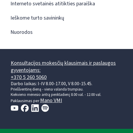
Interneto svetainės atitikties paraiška
Ieškome turto savininkų
Nuorodos
Konsultacijos mokesčių klausimais ir paslaugos
gyventojams:
+370 5 260 5060
Darbo laikas: I-IV 8.00-17.00, V 8.00-15.45.
Prieššventinę dieną - viena valanda trumpiau.
Kiekvieno mėnesio antrą penktadienį 8.00 val. - 12.00 val.
Mano VMI
Paklausimas per