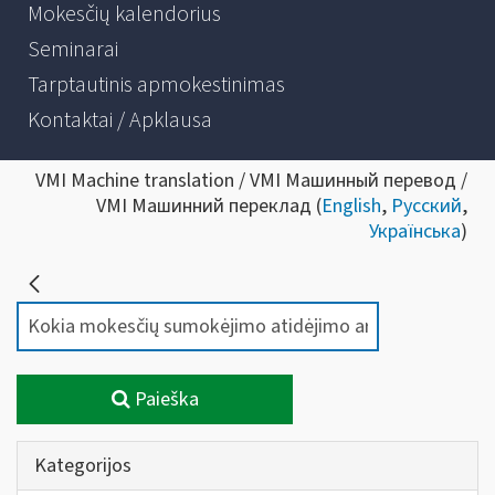
Mokesčių kalendorius
Seminarai
Tarptautinis apmokestinimas
Kontaktai / Apklausa
VMI Machine translation / VMI Машинный перевод /
VMI Машинний переклад (
English
,
Русский
,
Українська
)
Paieška
Kategorijos