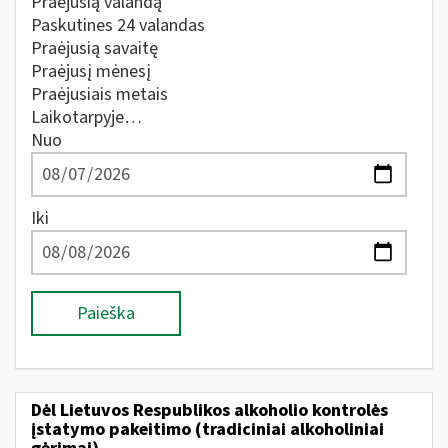
Praėjusią valandą
Paskutines 24 valandas
Praėjusią savaitę
Praėjusį mėnesį
Praėjusiais metais
Laikotarpyje…
Nuo
Iki
Paieška
Dėl Lietuvos Respublikos alkoholio kontrolės
įstatymo pakeitimo (tradiciniai alkoholiniai