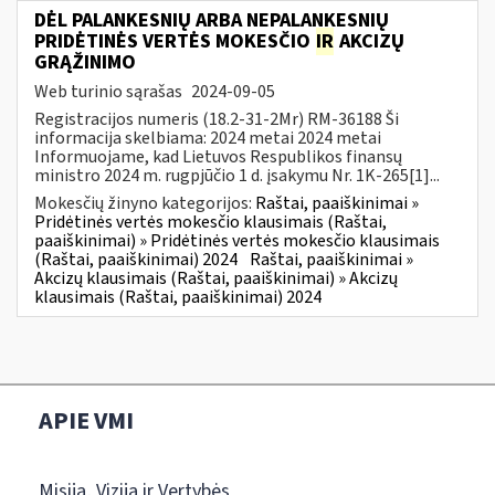
DĖL PALANKESNIŲ ARBA NEPALANKESNIŲ
PRIDĖTINĖS VERTĖS MOKESČIO
IR
AKCIZŲ
GRĄŽINIMO
Web turinio sąrašas
2024-09-05
Registracijos numeris (18.2-31-2Mr) RM-36188 Ši
informacija skelbiama: 2024 metai 2024 metai
Informuojame, kad Lietuvos Respublikos finansų
ministro 2024 m. rugpjūčio 1 d. įsakymu Nr. 1K-265[1]...
Mokesčių žinyno kategorijos:
Raštai, paaiškinimai »
Pridėtinės vertės mokesčio klausimais (Raštai,
paaiškinimai) » Pridėtinės vertės mokesčio klausimais
(Raštai, paaiškinimai) 2024
Raštai, paaiškinimai »
Akcizų klausimais (Raštai, paaiškinimai) » Akcizų
klausimais (Raštai, paaiškinimai) 2024
APIE VMI
Misija, Vizija ir Vertybės