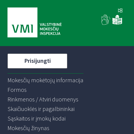
Prisijungti
Mokesčių mokėtojų informacija
Formos
Rinkmenos / Atviri duomenys
Skaičiuoklės ir pagalbininkai
Sąskaitos ir įmokų kodai
Mokesčių žinynas