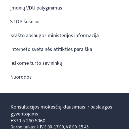
Įmonių VDU palyginimas
STOP šešėliui
Krašto apsaugos ministerijos informacija
Interneto svetainės atitikties paraiška
Ieškome turto savininkų
Nuorodos
Konsultacijos mokesčių klausimais ir paslaugos
gyventojams:
+370 5 260 5060
Darbo laikas: I-IV 8.00-17.00, V 8.00-15.45.