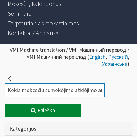
Mokesčių kalendorius
Seminarai
Tarptautinis apmokestinimas
Kontaktai / Apklausa
VMI Machine translation / VMI Машинный перевод /
VMI Машинний переклад (
English
,
Русский
,
Українська
)
Paieška
Kategorijos