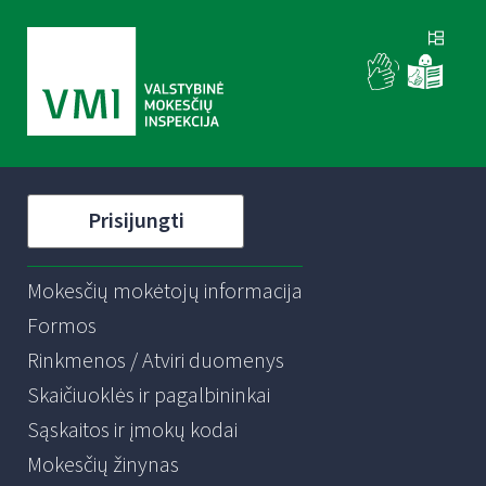
Prisijungti
Mokesčių mokėtojų informacija
Formos
Rinkmenos / Atviri duomenys
Skaičiuoklės ir pagalbininkai
Sąskaitos ir įmokų kodai
Mokesčių žinynas