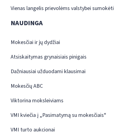
Vienas langelis prievolėms valstybei sumokėti
NAUDINGA
Mokesčiai ir jų dydžiai
Atsiskaitymas grynaisiais pinigais
Dažniausiai užduodami klausimai
Mokesčių ABC
Viktorina moksleiviams
VMI kviečia į „Pasimatymą su mokesčiais“
VMI turto aukcionai