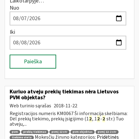
Laikotarpyje…
Nuo
Iki
Paieška
Kuriuo atveju prekių tiekimas nėra Lietuvos
PVM objektas?
Web turinio sąrašas
2018-11-22
Registracijos numeris KM0067 Ši informacija skelbiama:
Dėl prekių tiekimo, prekių įsigijimo (1
2
, 1
2
-
2
str.) Tuo
atveju,...
pvm
prekių tiekimas
pvmį 12 str
pvm objektas
pvmį 12-2 str
Mokesčių žinyno kategorijos:
Pridėtinės
tiekimo vieta