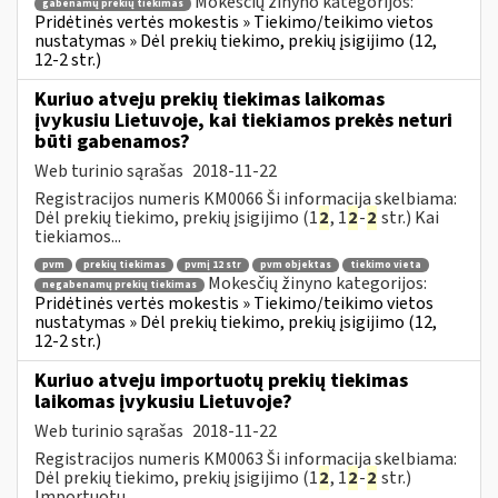
Mokesčių žinyno kategorijos:
gabenamų prekių tiekimas
Pridėtinės vertės mokestis » Tiekimo/teikimo vietos
nustatymas » Dėl prekių tiekimo, prekių įsigijimo (12,
12-2 str.)
Kuriuo atveju prekių tiekimas laikomas
įvykusiu Lietuvoje, kai tiekiamos prekės neturi
būti gabenamos?
Web turinio sąrašas
2018-11-22
Registracijos numeris KM0066 Ši informacija skelbiama:
Dėl prekių tiekimo, prekių įsigijimo (1
2
, 1
2
-
2
str.) Kai
tiekiamos...
pvm
prekių tiekimas
pvmį 12 str
pvm objektas
tiekimo vieta
Mokesčių žinyno kategorijos:
negabenamų prekių tiekimas
Pridėtinės vertės mokestis » Tiekimo/teikimo vietos
nustatymas » Dėl prekių tiekimo, prekių įsigijimo (12,
12-2 str.)
Kuriuo atveju importuotų prekių tiekimas
laikomas įvykusiu Lietuvoje?
Web turinio sąrašas
2018-11-22
Registracijos numeris KM0063 Ši informacija skelbiama:
Dėl prekių tiekimo, prekių įsigijimo (1
2
, 1
2
-
2
str.)
Importuotų...