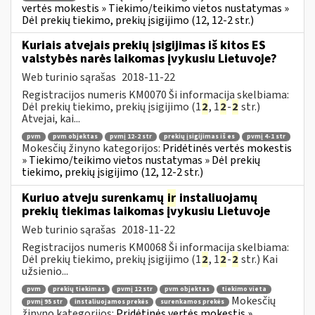
vertės mokestis » Tiekimo/teikimo vietos nustatymas »
Dėl prekių tiekimo, prekių įsigijimo (12, 12-2 str.)
Kuriais atvejais prekių įsigijimas iš kitos ES
valstybės narės laikomas įvykusiu Lietuvoje?
Web turinio sąrašas
2018-11-22
Registracijos numeris KM0070 Ši informacija skelbiama:
Dėl prekių tiekimo, prekių įsigijimo (1
2
, 1
2
-
2
str.)
Atvejai, kai...
pvm
pvm objektas
pvmį 12-2 str
prekių įsigijimas iš es
pvmį 4-1 str
Mokesčių žinyno kategorijos:
Pridėtinės vertės mokestis
» Tiekimo/teikimo vietos nustatymas » Dėl prekių
tiekimo, prekių įsigijimo (12, 12-2 str.)
Kuriuo atveju surenkamų
ir
instaliuojamų
prekių tiekimas laikomas įvykusiu Lietuvoje
Web turinio sąrašas
2018-11-22
Registracijos numeris KM0068 Ši informacija skelbiama:
Dėl prekių tiekimo, prekių įsigijimo (1
2
, 1
2
-
2
str.) Kai
užsienio...
pvm
prekių tiekimas
pvmį 12 str
pvm objektas
tiekimo vieta
Mokesčių
pvmį 95 str
instaliuojamos prekės
surenkamos prekės
žinyno kategorijos:
Pridėtinės vertės mokestis »