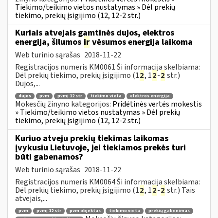
Tiekimo/teikimo vietos nustatymas » Dėl prekių
tiekimo, prekių įsigijimo (12, 12-2 str.)
Kuriais atvejais gamtinės dujos, elektros
energija, šilumos
ir
vėsumos energija laikoma
Web turinio sąrašas
2018-11-22
Registracijos numeris KM0061 Ši informacija skelbiama:
Dėl prekių tiekimo, prekių įsigijimo (1
2
, 1
2
-
2
str.)
Dujos,...
dujos
pvm
pvmį 12 str
tiekimo vieta
elektros energija
Mokesčių žinyno kategorijos:
Pridėtinės vertės mokestis
» Tiekimo/teikimo vietos nustatymas » Dėl prekių
tiekimo, prekių įsigijimo (12, 12-2 str.)
Kuriuo atveju prekių tiekimas laikomas
įvykusiu Lietuvoje, jei tiekiamos prekės turi
būti gabenamos?
Web turinio sąrašas
2018-11-22
Registracijos numeris KM0064 Ši informacija skelbiama:
Dėl prekių tiekimo, prekių įsigijimo (1
2
, 1
2
-
2
str.) Tais
atvejais,...
pvm
pvmį 12 str
pvm objektas
tiekimo vieta
prekių gabenimas