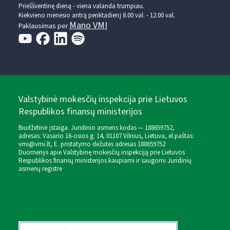
Prieššventinę dieną - viena valanda trumpiau.
Kiekvieno mėnesio antrą penktadienį 8.00 val. - 12.00 val.
Mano VMI
Paklausimas per
Valstybinė mokesčių inspekcija prie Lietuvos
Respublikos finansų ministerijos
Biudžetinė įstaiga. Juridinio asmens kodas — 188659752,
adresas: Vasario 16-osios g. 14, 01107 Vilnius, Lietuva, el.paštas:
vmi@vmi.lt
, E. pristatymo dėžutės adresas 188659752
Duomenys apie Valstybinę mokesčių inspekciją prie Lietuvos
Respublikos finansų ministerijos kaupiami ir saugomi Juridinių
asmenų registre