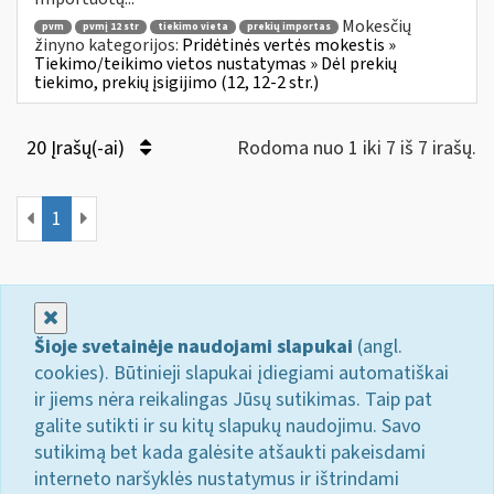
Mokesčių
pvm
pvmį 12 str
tiekimo vieta
prekių importas
žinyno kategorijos:
Pridėtinės vertės mokestis »
Tiekimo/teikimo vietos nustatymas » Dėl prekių
tiekimo, prekių įsigijimo (12, 12-2 str.)
20 Įrašų(-ai)
Rodoma nuo 1 iki 7 iš 7 irašų.
1
Uždaryti
Šioje svetainėje naudojami slapukai
(angl.
cookies). Būtinieji slapukai įdiegiami automatiškai
ir jiems nėra reikalingas Jūsų sutikimas. Taip pat
galite sutikti ir su kitų slapukų naudojimu. Savo
sutikimą bet kada galėsite atšaukti pakeisdami
interneto naršyklės nustatymus ir ištrindami