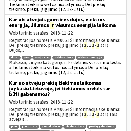
Tiekimo/teikimo vietos nustatymas » Dėl prekių
tiekimo, prekių įsigijimo (12, 12-2 str.)
Kuriais atvejais gamtinės dujos, elektros
energija, šilumos
ir
vėsumos energija laikoma
Web turinio sąrašas
2018-11-22
Registracijos numeris KM0061 Ši informacija skelbiama:
Dėl prekių tiekimo, prekių įsigijimo (1
2
, 1
2
-
2
str.)
Dujos,...
dujos
pvm
pvmį 12 str
tiekimo vieta
elektros energija
Mokesčių žinyno kategorijos:
Pridėtinės vertės mokestis
» Tiekimo/teikimo vietos nustatymas » Dėl prekių
tiekimo, prekių įsigijimo (12, 12-2 str.)
Kuriuo atveju prekių tiekimas laikomas
įvykusiu Lietuvoje, jei tiekiamos prekės turi
būti gabenamos?
Web turinio sąrašas
2018-11-22
Registracijos numeris KM0064 Ši informacija skelbiama:
Dėl prekių tiekimo, prekių įsigijimo (1
2
, 1
2
-
2
str.) Tais
atvejais,...
pvm
pvmį 12 str
pvm objektas
tiekimo vieta
prekių gabenimas