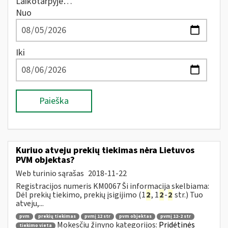
Laikotarpyje…
Nuo
Iki
Paieška
Kuriuo atveju prekių tiekimas nėra Lietuvos
PVM objektas?
Web turinio sąrašas
2018-11-22
Registracijos numeris KM0067 Ši informacija skelbiama:
Dėl prekių tiekimo, prekių įsigijimo (1
2
, 1
2
-
2
str.) Tuo
atveju,...
pvm
prekių tiekimas
pvmį 12 str
pvm objektas
pvmį 12-2 str
Mokesčių žinyno kategorijos:
Pridėtinės
tiekimo vieta