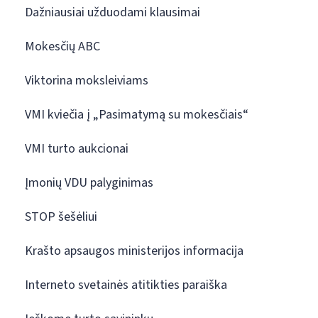
Dažniausiai užduodami klausimai
Mokesčių ABC
Viktorina moksleiviams
VMI kviečia į „Pasimatymą su mokesčiais“
VMI turto aukcionai
Įmonių VDU palyginimas
STOP šešėliui
Krašto apsaugos ministerijos informacija
Interneto svetainės atitikties paraiška