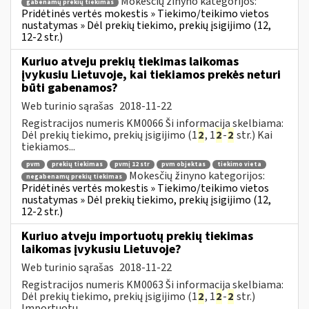
Mokesčių žinyno kategorijos:
gabenamų prekių tiekimas
Pridėtinės vertės mokestis » Tiekimo/teikimo vietos
nustatymas » Dėl prekių tiekimo, prekių įsigijimo (12,
12-2 str.)
Kuriuo atveju prekių tiekimas laikomas
įvykusiu Lietuvoje, kai tiekiamos prekės neturi
būti gabenamos?
Web turinio sąrašas
2018-11-22
Registracijos numeris KM0066 Ši informacija skelbiama:
Dėl prekių tiekimo, prekių įsigijimo (1
2
, 1
2
-
2
str.) Kai
tiekiamos...
pvm
prekių tiekimas
pvmį 12 str
pvm objektas
tiekimo vieta
Mokesčių žinyno kategorijos:
negabenamų prekių tiekimas
Pridėtinės vertės mokestis » Tiekimo/teikimo vietos
nustatymas » Dėl prekių tiekimo, prekių įsigijimo (12,
12-2 str.)
Kuriuo atveju importuotų prekių tiekimas
laikomas įvykusiu Lietuvoje?
Web turinio sąrašas
2018-11-22
Registracijos numeris KM0063 Ši informacija skelbiama:
Dėl prekių tiekimo, prekių įsigijimo (1
2
, 1
2
-
2
str.)
Importuotų...