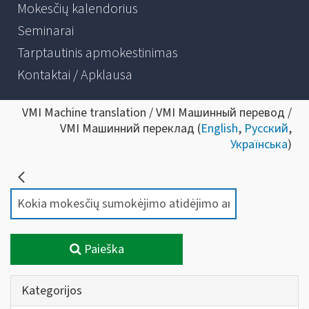
Mokesčių kalendorius
Seminarai
Tarptautinis apmokestinimas
Kontaktai / Apklausa
VMI Machine translation / VMI Машинный перевод /
VMI Машинний переклад (
English
,
Русский
,
Українська
)
Paieška
Kategorijos