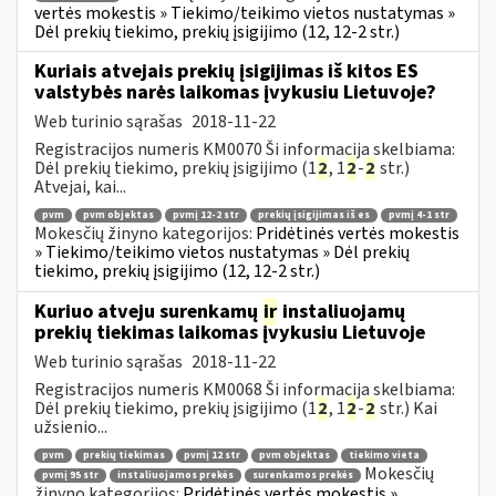
vertės mokestis » Tiekimo/teikimo vietos nustatymas »
Dėl prekių tiekimo, prekių įsigijimo (12, 12-2 str.)
Kuriais atvejais prekių įsigijimas iš kitos ES
valstybės narės laikomas įvykusiu Lietuvoje?
Web turinio sąrašas
2018-11-22
Registracijos numeris KM0070 Ši informacija skelbiama:
Dėl prekių tiekimo, prekių įsigijimo (1
2
, 1
2
-
2
str.)
Atvejai, kai...
pvm
pvm objektas
pvmį 12-2 str
prekių įsigijimas iš es
pvmį 4-1 str
Mokesčių žinyno kategorijos:
Pridėtinės vertės mokestis
» Tiekimo/teikimo vietos nustatymas » Dėl prekių
tiekimo, prekių įsigijimo (12, 12-2 str.)
Kuriuo atveju surenkamų
ir
instaliuojamų
prekių tiekimas laikomas įvykusiu Lietuvoje
Web turinio sąrašas
2018-11-22
Registracijos numeris KM0068 Ši informacija skelbiama:
Dėl prekių tiekimo, prekių įsigijimo (1
2
, 1
2
-
2
str.) Kai
užsienio...
pvm
prekių tiekimas
pvmį 12 str
pvm objektas
tiekimo vieta
Mokesčių
pvmį 95 str
instaliuojamos prekės
surenkamos prekės
žinyno kategorijos:
Pridėtinės vertės mokestis »