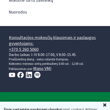
Ieškome turto savininkų
Nuorodos
Konsultacijos mokesčių klausimais ir paslaugos
gyventojams:
+370 5 260 5060
Darbo laikas: I-IV 8.00-17.00, V 8.00-15.45.
Prieššventinę dieną - viena valanda trumpiau.
Kiekvieno mėnesio antrą penktadienį 8.00 val. - 12.00 val.
Mano VMI
Paklausimas per
Valstybinė mokesčių inspekcija prie Lietuvos
U
Respublikos finansų ministerijos
Šioje svetainėje naudojami slapukai
(angl. cookies). Būtinieji