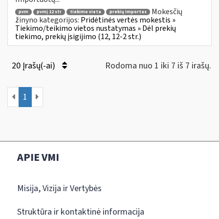
Mokesčių
pvm
pvmį 12 str
tiekimo vieta
prekių importas
žinyno kategorijos:
Pridėtinės vertės mokestis »
Tiekimo/teikimo vietos nustatymas » Dėl prekių
tiekimo, prekių įsigijimo (12, 12-2 str.)
20 Įrašų(-ai)
Rodoma nuo 1 iki 7 iš 7 irašų.
1
APIE VMI
Misija, Vizija ir Vertybės
Struktūra ir kontaktinė informacija