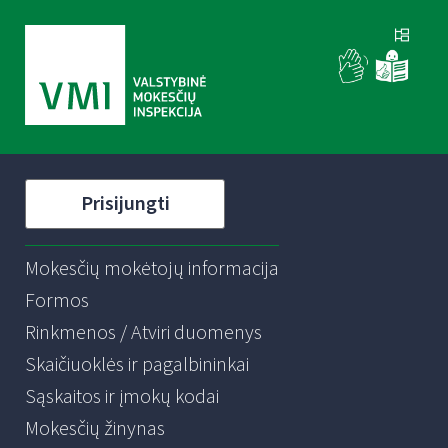
Prisijungti
Mokesčių mokėtojų informacija
Formos
Rinkmenos / Atviri duomenys
Skaičiuoklės ir pagalbininkai
Sąskaitos ir įmokų kodai
Mokesčių žinynas