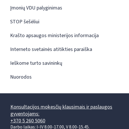
Įmonių VDU palyginimas
STOP šešėliui
Krašto apsaugos ministerijos informacija
Interneto svetainės atitikties paraiška
Ieškome turto savininkų
Nuorodos
Konsultacijos mokesčių klausimais ir paslaugos
gyventojams:
+370 5 260 5060
Darbo laikas: I-IV 8.00-17.00, V 8.00-15.45.