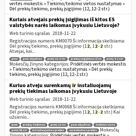
vertės mokestis » Tiekimo/teikimo vietos nustatymas »
Dėl prekių tiekimo, prekių įsigijimo (12, 12-2 str.)
Kuriais atvejais prekių įsigijimas iš kitos ES
valstybės narės laikomas įvykusiu Lietuvoje?
Web turinio sąrašas
2018-11-22
Registracijos numeris KM0070 Ši informacija skelbiama:
Dėl prekių tiekimo, prekių įsigijimo (1
2
, 1
2
-
2
str.)
Atvejai, kai...
pvm
pvm objektas
pvmį 12-2 str
prekių įsigijimas iš es
pvmį 4-1 str
Mokesčių žinyno kategorijos:
Pridėtinės vertės mokestis
» Tiekimo/teikimo vietos nustatymas » Dėl prekių
tiekimo, prekių įsigijimo (12, 12-2 str.)
Kuriuo atveju surenkamų
ir
instaliuojamų
prekių tiekimas laikomas įvykusiu Lietuvoje
Web turinio sąrašas
2018-11-22
Registracijos numeris KM0068 Ši informacija skelbiama:
Dėl prekių tiekimo, prekių įsigijimo (1
2
, 1
2
-
2
str.) Kai
užsienio...
pvm
prekių tiekimas
pvmį 12 str
pvm objektas
tiekimo vieta
Mokesčių
pvmį 95 str
instaliuojamos prekės
surenkamos prekės
žinyno kategorijos:
Pridėtinės vertės mokestis »