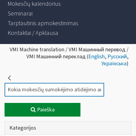
Mokesčių kalendorius
Seminarai
Tarptautinis apmokestinimas
Kontaktai / Apklausa
VMI Machine translation / VMI Машинный перевод /
VMI Машинний переклад (
English
,
Русский
,
Українська
)
Paieška
Kategorijos