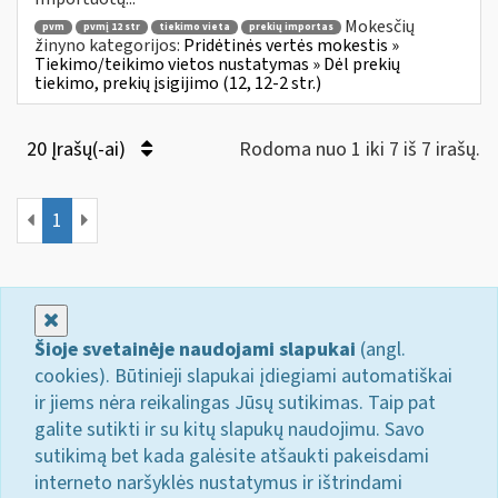
Mokesčių
pvm
pvmį 12 str
tiekimo vieta
prekių importas
žinyno kategorijos:
Pridėtinės vertės mokestis »
Tiekimo/teikimo vietos nustatymas » Dėl prekių
tiekimo, prekių įsigijimo (12, 12-2 str.)
20 Įrašų(-ai)
Rodoma nuo 1 iki 7 iš 7 irašų.
1
Uždaryti
Šioje svetainėje naudojami slapukai
(angl.
cookies). Būtinieji slapukai įdiegiami automatiškai
ir jiems nėra reikalingas Jūsų sutikimas. Taip pat
galite sutikti ir su kitų slapukų naudojimu. Savo
sutikimą bet kada galėsite atšaukti pakeisdami
interneto naršyklės nustatymus ir ištrindami