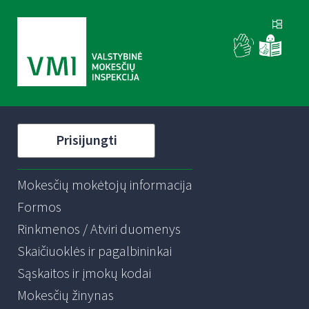
Prisijungti
Mokesčių mokėtojų informacija
Formos
Rinkmenos / Atviri duomenys
Skaičiuoklės ir pagalbininkai
Sąskaitos ir įmokų kodai
Mokesčių žinynas