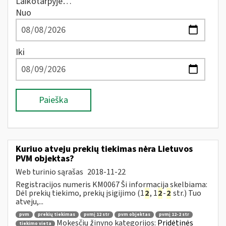
Laikotarpyje…
Nuo
Iki
Paieška
Kuriuo atveju prekių tiekimas nėra Lietuvos
PVM objektas?
Web turinio sąrašas
2018-11-22
Registracijos numeris KM0067 Ši informacija skelbiama:
Dėl prekių tiekimo, prekių įsigijimo (1
2
, 1
2
-
2
str.) Tuo
atveju,...
pvm
prekių tiekimas
pvmį 12 str
pvm objektas
pvmį 12-2 str
Mokesčių žinyno kategorijos:
Pridėtinės
tiekimo vieta