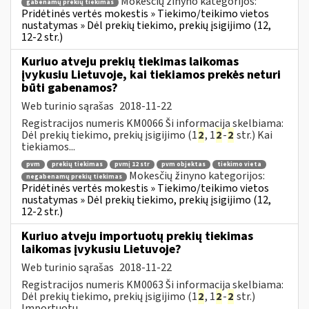
Mokesčių žinyno kategorijos:
gabenamų prekių tiekimas
Pridėtinės vertės mokestis » Tiekimo/teikimo vietos
nustatymas » Dėl prekių tiekimo, prekių įsigijimo (12,
12-2 str.)
Kuriuo atveju prekių tiekimas laikomas
įvykusiu Lietuvoje, kai tiekiamos prekės neturi
būti gabenamos?
Web turinio sąrašas
2018-11-22
Registracijos numeris KM0066 Ši informacija skelbiama:
Dėl prekių tiekimo, prekių įsigijimo (1
2
, 1
2
-
2
str.) Kai
tiekiamos...
pvm
prekių tiekimas
pvmį 12 str
pvm objektas
tiekimo vieta
Mokesčių žinyno kategorijos:
negabenamų prekių tiekimas
Pridėtinės vertės mokestis » Tiekimo/teikimo vietos
nustatymas » Dėl prekių tiekimo, prekių įsigijimo (12,
12-2 str.)
Kuriuo atveju importuotų prekių tiekimas
laikomas įvykusiu Lietuvoje?
Web turinio sąrašas
2018-11-22
Registracijos numeris KM0063 Ši informacija skelbiama:
Dėl prekių tiekimo, prekių įsigijimo (1
2
, 1
2
-
2
str.)
Importuotų...