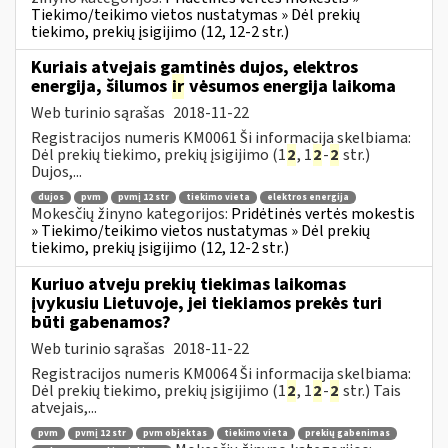
Tiekimo/teikimo vietos nustatymas » Dėl prekių
tiekimo, prekių įsigijimo (12, 12-2 str.)
Kuriais atvejais gamtinės dujos, elektros
energija, šilumos
ir
vėsumos energija laikoma
Web turinio sąrašas
2018-11-22
Registracijos numeris KM0061 Ši informacija skelbiama:
Dėl prekių tiekimo, prekių įsigijimo (1
2
, 1
2
-
2
str.)
Dujos,...
dujos
pvm
pvmį 12 str
tiekimo vieta
elektros energija
Mokesčių žinyno kategorijos:
Pridėtinės vertės mokestis
» Tiekimo/teikimo vietos nustatymas » Dėl prekių
tiekimo, prekių įsigijimo (12, 12-2 str.)
Kuriuo atveju prekių tiekimas laikomas
įvykusiu Lietuvoje, jei tiekiamos prekės turi
būti gabenamos?
Web turinio sąrašas
2018-11-22
Registracijos numeris KM0064 Ši informacija skelbiama:
Dėl prekių tiekimo, prekių įsigijimo (1
2
, 1
2
-
2
str.) Tais
atvejais,...
pvm
pvmį 12 str
pvm objektas
tiekimo vieta
prekių gabenimas