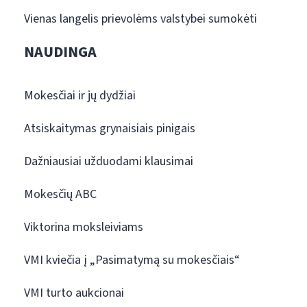
Vienas langelis prievolėms valstybei sumokėti
NAUDINGA
Mokesčiai ir jų dydžiai
Atsiskaitymas grynaisiais pinigais
Dažniausiai užduodami klausimai
Mokesčių ABC
Viktorina moksleiviams
VMI kviečia į „Pasimatymą su mokesčiais“
VMI turto aukcionai