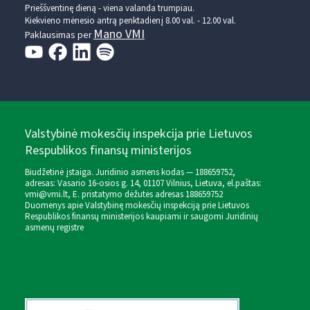
Prieššventinę dieną - viena valanda trumpiau.
Kiekvieno mėnesio antrą penktadienį 8.00 val. - 12.00 val.
Mano VMI
Paklausimas per
Valstybinė mokesčių inspekcija prie Lietuvos
Respublikos finansų ministerijos
Biudžetinė įstaiga. Juridinio asmens kodas — 188659752,
adresas: Vasario 16-osios g. 14, 01107 Vilnius, Lietuva, el.paštas:
vmi@vmi.lt
, E. pristatymo dėžutės adresas 188659752
Duomenys apie Valstybinę mokesčių inspekciją prie Lietuvos
Respublikos finansų ministerijos kaupiami ir saugomi Juridinių
asmenų registre