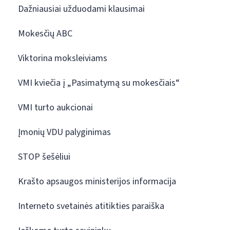
Dažniausiai užduodami klausimai
Mokesčių ABC
Viktorina moksleiviams
VMI kviečia į „Pasimatymą su mokesčiais“
VMI turto aukcionai
Įmonių VDU palyginimas
STOP šešėliui
Krašto apsaugos ministerijos informacija
Interneto svetainės atitikties paraiška