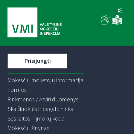
Prisijungti
Mokesčių mokėtojų informacija
Formos
Rinkmenos / Atviri duomenys
Skaičiuoklės ir pagalbininkai
Sąskaitos ir įmokų kodai
Mokesčių žinynas