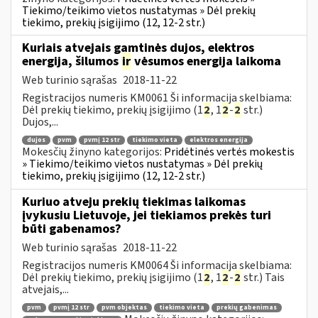
Tiekimo/teikimo vietos nustatymas » Dėl prekių
tiekimo, prekių įsigijimo (12, 12-2 str.)
Kuriais atvejais gamtinės dujos, elektros
energija, šilumos
ir
vėsumos energija laikoma
Web turinio sąrašas
2018-11-22
Registracijos numeris KM0061 Ši informacija skelbiama:
Dėl prekių tiekimo, prekių įsigijimo (1
2
, 1
2
-
2
str.)
Dujos,...
dujos
pvm
pvmį 12 str
tiekimo vieta
elektros energija
Mokesčių žinyno kategorijos:
Pridėtinės vertės mokestis
» Tiekimo/teikimo vietos nustatymas » Dėl prekių
tiekimo, prekių įsigijimo (12, 12-2 str.)
Kuriuo atveju prekių tiekimas laikomas
įvykusiu Lietuvoje, jei tiekiamos prekės turi
būti gabenamos?
Web turinio sąrašas
2018-11-22
Registracijos numeris KM0064 Ši informacija skelbiama:
Dėl prekių tiekimo, prekių įsigijimo (1
2
, 1
2
-
2
str.) Tais
atvejais,...
pvm
pvmį 12 str
pvm objektas
tiekimo vieta
prekių gabenimas