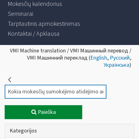
Mokesčių kalendorius
Seminarai
Tarptautinis apmokestinimas
Kontaktai / Apklausa
VMI Machine translation / VMI Машинный перевод /
VMI Машинний переклад (
English
,
Русский
,
Українська
)
Paieška
Kategorijos