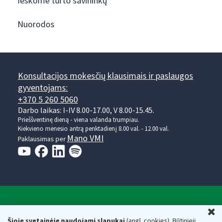
Ieškome turto savininkų
Nuorodos
Konsultacijos mokesčių klausimais ir paslaugos
gyventojams:
+370 5 260 5060
Darbo laikas: I-IV 8.00-17.00, V 8.00-15.45.
Prieššventinę dieną - viena valanda trumpiau.
Kiekvieno mėnesio antrą penktadienį 8.00 val. - 12.00 val.
Mano VMI
Paklausimas per
Valstybinė mokesčių inspekcija prie Lietuvos
U
Respublikos finansų ministerijos
Šioje svetainėje naudojami slapukai
(angl. cookies). Būtinieji