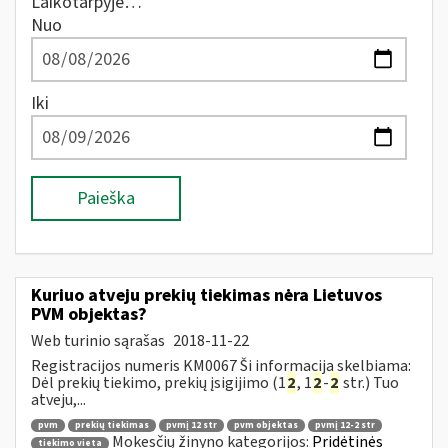
Laikotarpyje…
Nuo
Iki
Paieška
Kuriuo atveju prekių tiekimas nėra Lietuvos
PVM objektas?
Web turinio sąrašas
2018-11-22
Registracijos numeris KM0067 Ši informacija skelbiama:
Dėl prekių tiekimo, prekių įsigijimo (1
2
, 1
2
-
2
str.) Tuo
atveju,...
pvm
prekių tiekimas
pvmį 12 str
pvm objektas
pvmį 12-2 str
Mokesčių žinyno kategorijos:
Pridėtinės
tiekimo vieta