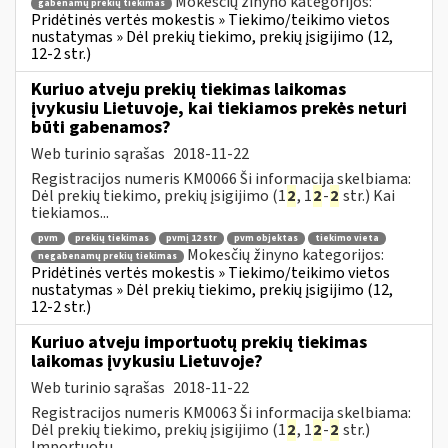
Mokesčių žinyno kategorijos:
gabenamų prekių tiekimas
Pridėtinės vertės mokestis » Tiekimo/teikimo vietos
nustatymas » Dėl prekių tiekimo, prekių įsigijimo (12,
12-2 str.)
Kuriuo atveju prekių tiekimas laikomas
įvykusiu Lietuvoje, kai tiekiamos prekės neturi
būti gabenamos?
Web turinio sąrašas
2018-11-22
Registracijos numeris KM0066 Ši informacija skelbiama:
Dėl prekių tiekimo, prekių įsigijimo (1
2
, 1
2
-
2
str.) Kai
tiekiamos...
pvm
prekių tiekimas
pvmį 12 str
pvm objektas
tiekimo vieta
Mokesčių žinyno kategorijos:
negabenamų prekių tiekimas
Pridėtinės vertės mokestis » Tiekimo/teikimo vietos
nustatymas » Dėl prekių tiekimo, prekių įsigijimo (12,
12-2 str.)
Kuriuo atveju importuotų prekių tiekimas
laikomas įvykusiu Lietuvoje?
Web turinio sąrašas
2018-11-22
Registracijos numeris KM0063 Ši informacija skelbiama:
Dėl prekių tiekimo, prekių įsigijimo (1
2
, 1
2
-
2
str.)
Importuotų...