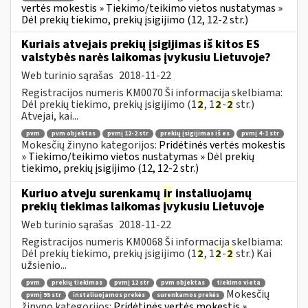
vertės mokestis » Tiekimo/teikimo vietos nustatymas »
Dėl prekių tiekimo, prekių įsigijimo (12, 12-2 str.)
Kuriais atvejais prekių įsigijimas iš kitos ES
valstybės narės laikomas įvykusiu Lietuvoje?
Web turinio sąrašas
2018-11-22
Registracijos numeris KM0070 Ši informacija skelbiama:
Dėl prekių tiekimo, prekių įsigijimo (1
2
, 1
2
-
2
str.)
Atvejai, kai...
pvm
pvm objektas
pvmį 12-2 str
prekių įsigijimas iš es
pvmį 4-1 str
Mokesčių žinyno kategorijos:
Pridėtinės vertės mokestis
» Tiekimo/teikimo vietos nustatymas » Dėl prekių
tiekimo, prekių įsigijimo (12, 12-2 str.)
Kuriuo atveju surenkamų
ir
instaliuojamų
prekių tiekimas laikomas įvykusiu Lietuvoje
Web turinio sąrašas
2018-11-22
Registracijos numeris KM0068 Ši informacija skelbiama:
Dėl prekių tiekimo, prekių įsigijimo (1
2
, 1
2
-
2
str.) Kai
užsienio...
pvm
prekių tiekimas
pvmį 12 str
pvm objektas
tiekimo vieta
Mokesčių
pvmį 95 str
instaliuojamos prekės
surenkamos prekės
žinyno kategorijos:
Pridėtinės vertės mokestis »