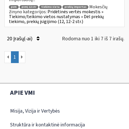
Mokesčių
pvm
pvmį 12 str
tiekimo vieta
prekių importas
žinyno kategorijos:
Pridėtinės vertės mokestis »
Tiekimo/teikimo vietos nustatymas » Dėl prekių
tiekimo, prekių įsigijimo (12, 12-2 str.)
20 Įrašų(-ai)
Rodoma nuo 1 iki 7 iš 7 irašų.
1
APIE VMI
Misija, Vizija ir Vertybės
Struktūra ir kontaktinė informacija