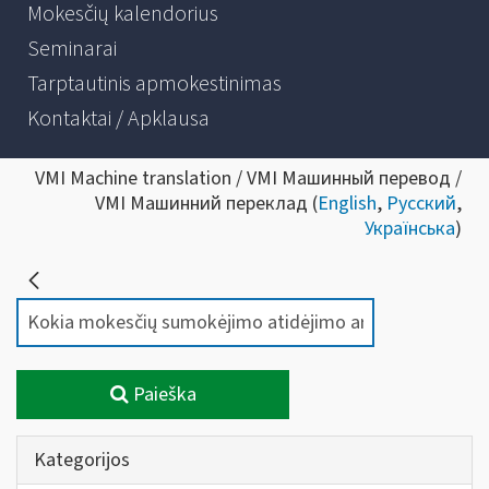
Mokesčių kalendorius
Seminarai
Tarptautinis apmokestinimas
Kontaktai / Apklausa
VMI Machine translation / VMI Машинный перевод /
VMI Машинний переклад (
English
,
Русский
,
Українська
)
Paieška
Kategorijos