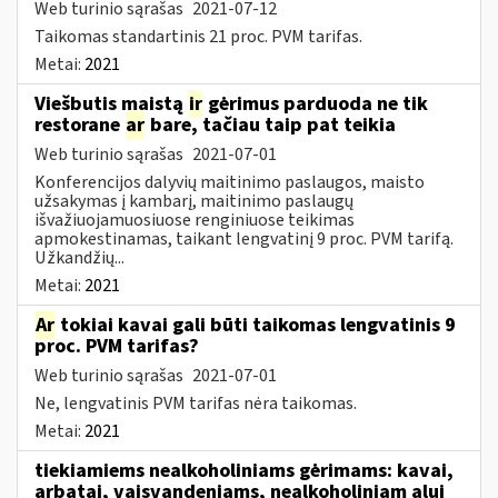
Web turinio sąrašas
2021-07-12
Taikomas standartinis 21 proc. PVM tarifas.
Metai:
2021
Viešbutis maistą
ir
gėrimus parduoda ne tik
restorane
ar
bare, tačiau taip pat teikia
Web turinio sąrašas
2021-07-01
Konferencijos dalyvių maitinimo paslaugos, maisto
užsakymas į kambarį, maitinimo paslaugų
išvažiuojamuosiuose renginiuose teikimas
apmokestinamas, taikant lengvatinį 9 proc. PVM tarifą.
Užkandžių...
Metai:
2021
Ar
tokiai kavai gali būti taikomas lengvatinis 9
proc. PVM tarifas?
Web turinio sąrašas
2021-07-01
Ne, lengvatinis PVM tarifas nėra taikomas.
Metai:
2021
tiekiamiems nealkoholiniams gėrimams: kavai,
arbatai, vaisvandeniams, nealkoholiniam alui