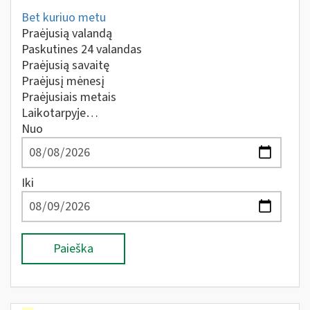
Bet kuriuo metu
Praėjusią valandą
Paskutines 24 valandas
Praėjusią savaitę
Praėjusį mėnesį
Praėjusiais metais
Laikotarpyje…
Nuo
Iki
Paieška