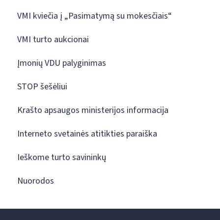
VMI kviečia į „Pasimatymą su mokesčiais“
VMI turto aukcionai
Įmonių VDU palyginimas
STOP šešėliui
Krašto apsaugos ministerijos informacija
Interneto svetainės atitikties paraiška
Ieškome turto savininkų
Nuorodos