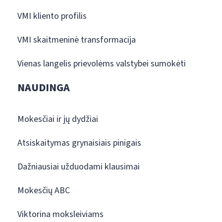
VMI kliento profilis
VMI skaitmeninė transformacija
Vienas langelis prievolėms valstybei sumokėti
NAUDINGA
Mokesčiai ir jų dydžiai
Atsiskaitymas grynaisiais pinigais
Dažniausiai užduodami klausimai
Mokesčių ABC
Viktorina moksleiviams