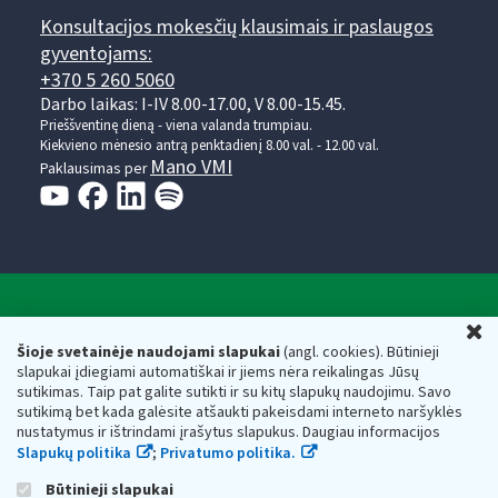
Konsultacijos mokesčių klausimais ir paslaugos
gyventojams:
+370 5 260 5060
Darbo laikas: I-IV 8.00-17.00, V 8.00-15.45.
Prieššventinę dieną - viena valanda trumpiau.
Kiekvieno mėnesio antrą penktadienį 8.00 val. - 12.00 val.
Mano VMI
Paklausimas per
Valstybinė mokesčių inspekcija prie Lietuvos
U
Respublikos finansų ministerijos
Šioje svetainėje naudojami slapukai
(angl. cookies). Būtinieji
slapukai įdiegiami automatiškai ir jiems nėra reikalingas Jūsų
Biudžetinė įstaiga. Juridinio asmens kodas — 188659752,
sutikimas. Taip pat galite sutikti ir su kitų slapukų naudojimu. Savo
adresas: Vasario 16-osios g. 14, 01107 Vilnius, Lietuva, el.paštas:
sutikimą bet kada galėsite atšaukti pakeisdami interneto naršyklės
vmi@vmi.lt
, E. pristatymo dėžutės adresas 188659752
nustatymus ir ištrindami įrašytus slapukus. Daugiau informacijos
Duomenys apie Valstybinę mokesčių inspekciją prie Lietuvos
Slapukų politika
;
Privatumo politika.
Respublikos finansų ministerijos kaupiami ir saugomi Juridinių
asmenų registre
Būtinieji slapukai