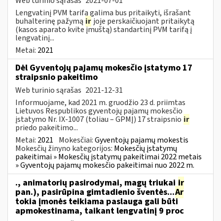
Web turinio sąrašas
2021-07-01
Lengvatinį PVM tarifą galima bus pritaikyti, išrašant
buhalterinę pažymą
ir
joje perskaičiuojant pritaikytą
(kasos aparato kvite įmuštą) standartinį PVM tarifą į
lengvatinį...
Metai:
2021
Dėl Gyventojų pajamų mokesčio įstatymo 17
straipsnio pakeitimo
Web turinio sąrašas
2021-12-31
Informuojame, kad 2021 m. gruodžio 23 d. priimtas
Lietuvos Respublikos gyventojų pajamų mokesčio
įstatymo Nr. IX-1007 (toliau – GPMĮ) 17 straipsnio
ir
priedo pakeitimo...
Metai:
2021
Mokesčiai:
Gyventojų pajamų mokestis
Mokesčių žinyno kategorijos:
Mokesčių įstatymų
pakeitimai » Mokesčių įstatymų pakeitimai 2022 metais
» Gyventojų pajamų mokesčio pakeitimai nuo 2022 m.
., animatorių pasirodymai, magų triukai
ir
pan.), pasirūpina gimtadienio šventės...
Ar
tokia įmonės teikiama paslauga gali būti
apmokestinama, taikant lengvatinį 9 proc