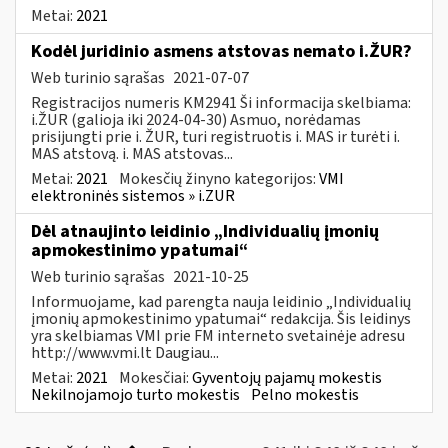
Metai:
2021
Kodėl juridinio asmens atstovas nemato i.ŽUR?
Web turinio sąrašas
2021-07-07
Registracijos numeris KM2941 Ši informacija skelbiama:
i.ŽUR (galioja iki 2024-04-30) Asmuo, norėdamas
prisijungti prie i. ŽUR, turi registruotis i. MAS ir turėti i.
MAS atstovą. i. MAS atstovas...
Metai:
2021
Mokesčių žinyno kategorijos:
VMI
elektroninės sistemos » i.ZUR
Dėl atnaujinto leidinio „Individualių įmonių
apmokestinimo ypatumai“
Web turinio sąrašas
2021-10-25
Informuojame, kad parengta nauja leidinio „Individualių
įmonių apmokestinimo ypatumai“ redakcija. Šis leidinys
yra skelbiamas VMI prie FM interneto svetainėje adresu
http://www.vmi.lt Daugiau...
Metai:
2021
Mokesčiai:
Gyventojų pajamų mokestis
Nekilnojamojo turto mokestis
Pelno mokestis