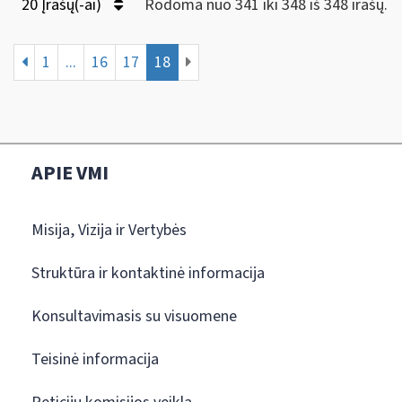
20 Įrašų(-ai)
Rodoma nuo 341 iki 348 iš 348 irašų.
1
...
16
17
18
APIE VMI
Misija, Vizija ir Vertybės
Struktūra ir kontaktinė informacija
Konsultavimasis su visuomene
Teisinė informacija