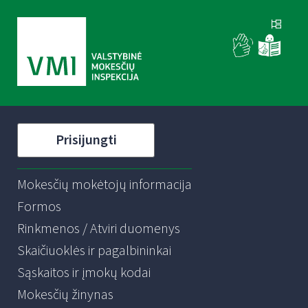
Prisijungti
Mokesčių mokėtojų informacija
Formos
Rinkmenos / Atviri duomenys
Skaičiuoklės ir pagalbininkai
Sąskaitos ir įmokų kodai
Mokesčių žinynas