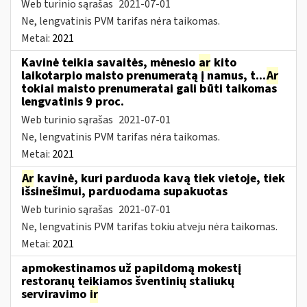
Web turinio sąrašas
2021-07-01
Ne, lengvatinis PVM tarifas nėra taikomas.
Metai:
2021
Kavinė teikia savaitės, mėnesio
ar
kito
laikotarpio maisto prenumeratą į namus, t...
Ar
tokiai maisto prenumeratai gali būti taikomas
lengvatinis 9 proc.
Web turinio sąrašas
2021-07-01
Ne, lengvatinis PVM tarifas nėra taikomas.
Metai:
2021
Ar
kavinė, kuri parduoda kavą tiek vietoje, tiek
išsinešimui, parduodama supakuotas
Web turinio sąrašas
2021-07-01
Ne, lengvatinis PVM tarifas tokiu atveju nėra taikomas.
Metai:
2021
apmokestinamos už papildomą mokestį
restoranų teikiamos šventinių staliukų
serviravimo
ir