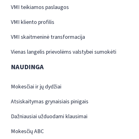
VMI teikiamos paslaugos
VMI kliento profilis
VMI skaitmeninė transformacija
Vienas langelis prievolėms valstybei sumokėti
NAUDINGA
Mokesčiai ir jų dydžiai
Atsiskaitymas grynaisiais pinigais
Dažniausiai užduodami klausimai
Mokesčių ABC