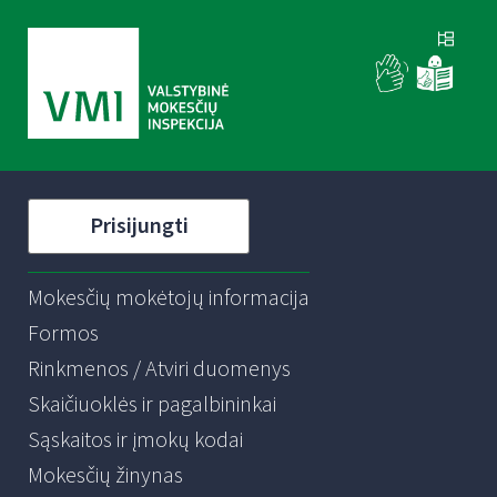
Prisijungti
Mokesčių mokėtojų informacija
Formos
Rinkmenos / Atviri duomenys
Skaičiuoklės ir pagalbininkai
Sąskaitos ir įmokų kodai
Mokesčių žinynas