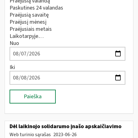
Praėjusią valandą
Paskutines 24 valandas
Praėjusią savaitę
Praėjusį mėnesį
Praėjusiais metais
Laikotarpyje…
Nuo
Iki
Paieška
Dėl laikinojo solidarumo įnašo apskaičiavimo
Web turinio sąrašas
2023-06-26