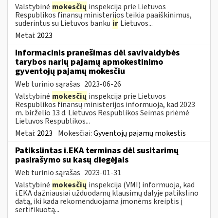
Valstybinė
mokesčių
inspekcija prie Lietuvos
Respublikos finansų ministerijos teikia paaiškinimus,
suderintus su Lietuvos banku
ir
Lietuvos...
Metai:
2023
Informacinis pranešimas dėl savivaldybės
tarybos narių pajamų apmokestinimo
gyventojų pajamų mokesčiu
Web turinio sąrašas
2023-06-26
Valstybinė
mokesčių
inspekcija prie Lietuvos
Respublikos finansų ministerijos informuoja, kad 2023
m. birželio 13 d. Lietuvos Respublikos Seimas priėmė
Lietuvos Respublikos...
Metai:
2023
Mokesčiai:
Gyventojų pajamų mokestis
Patikslintas i.EKA terminas dėl susitarimų
pasirašymo su kasų diegėjais
Web turinio sąrašas
2023-01-31
Valstybinė
mokesčių
inspekcija (VMI) informuoja, kad
i.EKA dažniausiai užduodamų klausimų dalyje patikslino
datą, iki kada rekomenduojama įmonėms kreiptis į
sertifikuotą...