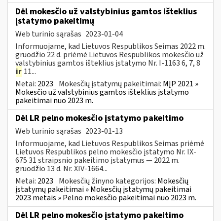
Dėl mokesčio už valstybinius gamtos išteklius
įstatymo pakeitimų
Web turinio sąrašas
2023-01-04
Informuojame, kad Lietuvos Respublikos Seimas 2022 m.
gruodžio 22 d. priėmė Lietuvos Respublikos mokesčio už
valstybinius gamtos išteklius įstatymo Nr. I-1163 6, 7, 8
ir
11...
Metai:
2023
Mokesčių įstatymų pakeitimai:
MĮP 2021 »
Mokesčio už valstybinius gamtos išteklius įstatymo
pakeitimai nuo 2023 m.
Dėl LR pelno mokesčio įstatymo pakeitimo
Web turinio sąrašas
2023-01-13
Informuojame, kad Lietuvos Respublikos Seimas priėmė
Lietuvos Respublikos pelno mokesčio įstatymo Nr. IX-
675 31 straipsnio pakeitimo įstatymus — 2022 m.
gruodžio 13 d. Nr. XIV-1664...
Metai:
2023
Mokesčių žinyno kategorijos:
Mokesčių
įstatymų pakeitimai » Mokesčių įstatymų pakeitimai
2023 metais » Pelno mokesčio pakeitimai nuo 2023 m.
Dėl LR pelno mokesčio įstatymo pakeitimo