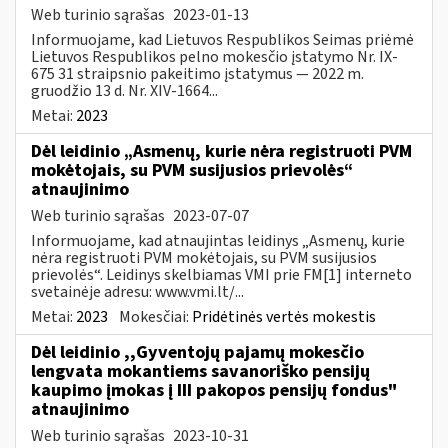
Web turinio sąrašas
2023-01-13
Informuojame, kad Lietuvos Respublikos Seimas priėmė
Lietuvos Respublikos pelno mokesčio įstatymo Nr. IX-
675 31 straipsnio pakeitimo įstatymus — 2022 m.
gruodžio 13 d. Nr. XIV-1664...
Metai:
2023
Dėl leidinio „Asmenų, kurie nėra registruoti PVM
mokėtojais, su PVM susijusios prievolės“
atnaujinimo
Web turinio sąrašas
2023-07-07
Informuojame, kad atnaujintas leidinys „Asmenų, kurie
nėra registruoti PVM mokėtojais, su PVM susijusios
prievolės“. Leidinys skelbiamas VMI prie FM[1] interneto
svetainėje adresu: www.vmi.lt/...
Metai:
2023
Mokesčiai:
Pridėtinės vertės mokestis
Dėl leidinio ,,Gyventojų pajamų mokesčio
lengvata mokantiems savanoriško pensijų
kaupimo įmokas į III pakopos pensijų fondus"
atnaujinimo
Web turinio sąrašas
2023-10-31