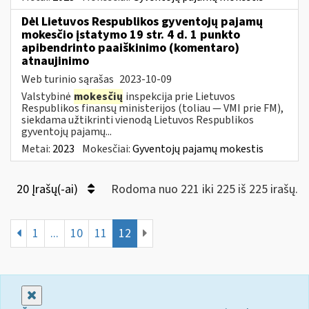
Dėl Lietuvos Respublikos gyventojų pajamų
mokesčio įstatymo 19 str. 4 d. 1 punkto
apibendrinto paaiškinimo (komentaro)
atnaujinimo
Web turinio sąrašas
2023-10-09
Valstybinė
mokesčių
inspekcija prie Lietuvos
Respublikos finansų ministerijos (toliau — VMI prie FM),
siekdama užtikrinti vienodą Lietuvos Respublikos
gyventojų pajamų...
Metai:
2023
Mokesčiai:
Gyventojų pajamų mokestis
20 Įrašų(-ai)
Rodoma nuo 221 iki 225 iš 225 irašų.
1
...
10
11
12
Uždaryti