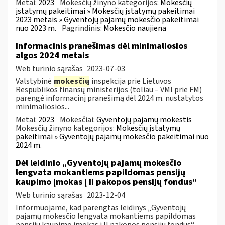
Metai:
2023
Mokesčių žinyno kategorijos:
Mokesčių
įstatymų pakeitimai » Mokesčių įstatymų pakeitimai
2023 metais » Gyventojų pajamų mokesčio pakeitimai
nuo 2023 m.
Pagrindinis:
Mokesčio naujiena
Informacinis pranešimas dėl minimaliosios
algos 2024 metais
Web turinio sąrašas
2023-07-03
Valstybinė
mokesčių
inspekcija prie Lietuvos
Respublikos finansų ministerijos (toliau – VMI prie FM)
parengė informacinį pranešimą dėl 2024 m. nustatytos
minimaliosios...
Metai:
2023
Mokesčiai:
Gyventojų pajamų mokestis
Mokesčių žinyno kategorijos:
Mokesčių įstatymų
pakeitimai » Gyventojų pajamų mokesčio pakeitimai nuo
2024 m.
Dėl leidinio „Gyventojų pajamų mokesčio
lengvata mokantiems papildomas pensijų
kaupimo įmokas į II pakopos pensijų fondus“
Web turinio sąrašas
2023-12-04
Informuojame, kad parengtas leidinys „Gyventojų
pajamų mokesčio lengvata mokantiems papildomas
pensijų kaupimo įmokas į II pakopos pensijų fondus“