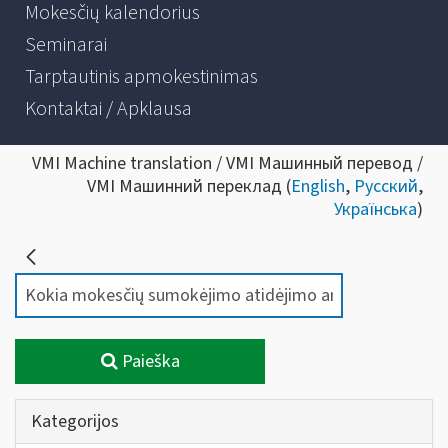
Mokesčių kalendorius
Seminarai
Tarptautinis apmokestinimas
Kontaktai / Apklausa
VMI Machine translation / VMI Машинный перевод /
VMI Машинний переклад (
English
,
Русский
,
Українська
)
Paieška
Kategorijos