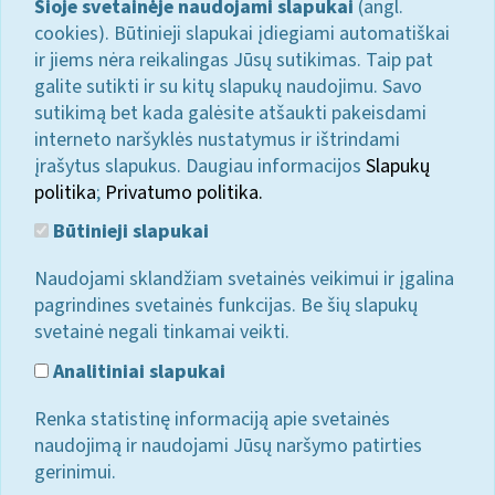
Šioje svetainėje naudojami slapukai
(angl.
cookies). Būtinieji slapukai įdiegiami automatiškai
ir jiems nėra reikalingas Jūsų sutikimas. Taip pat
galite sutikti ir su kitų slapukų naudojimu. Savo
sutikimą bet kada galėsite atšaukti pakeisdami
interneto naršyklės nustatymus ir ištrindami
įrašytus slapukus. Daugiau informacijos
Slapukų
politika
;
Privatumo politika.
Būtinieji slapukai
Naudojami sklandžiam svetainės veikimui ir įgalina
pagrindines svetainės funkcijas. Be šių slapukų
svetainė negali tinkamai veikti.
Analitiniai slapukai
Renka statistinę informaciją apie svetainės
naudojimą ir naudojami Jūsų naršymo patirties
gerinimui.