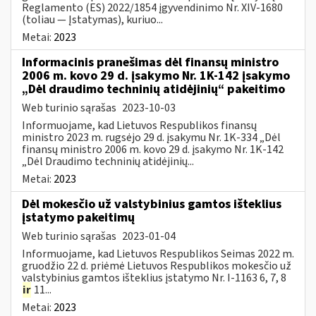
Reglamento (ES) 2022/1854 įgyvendinimo Nr. XIV-1680
(toliau — Įstatymas), kuriuo...
Metai:
2023
Informacinis pranešimas dėl finansų ministro
2006 m. kovo 29 d. įsakymo Nr. 1K-142 įsakymo
„Dėl draudimo techninių atidėjinių“ pakeitimo
Web turinio sąrašas
2023-10-03
Informuojame, kad Lietuvos Respublikos finansų
ministro 2023 m. rugsėjo 29 d. įsakymu Nr. 1K-334 „Dėl
finansų ministro 2006 m. kovo 29 d. įsakymo Nr. 1K-142
„Dėl Draudimo techninių atidėjinių...
Metai:
2023
Dėl mokesčio už valstybinius gamtos išteklius
įstatymo pakeitimų
Web turinio sąrašas
2023-01-04
Informuojame, kad Lietuvos Respublikos Seimas 2022 m.
gruodžio 22 d. priėmė Lietuvos Respublikos mokesčio už
valstybinius gamtos išteklius įstatymo Nr. I-1163 6, 7, 8
ir
11...
Metai:
2023