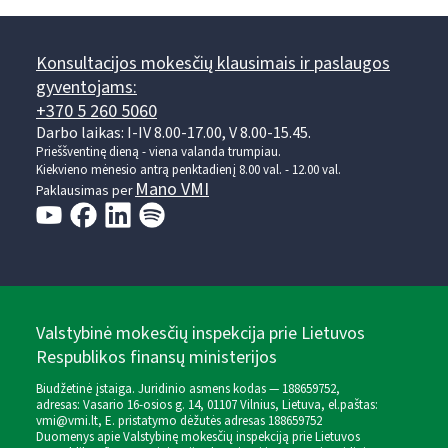
Konsultacijos mokesčių klausimais ir paslaugos
gyventojams:
+370 5 260 5060
Darbo laikas: I-IV 8.00-17.00, V 8.00-15.45.
Prieššventinę dieną - viena valanda trumpiau.
Kiekvieno mėnesio antrą penktadienį 8.00 val. - 12.00 val.
Mano VMI
Paklausimas per
Valstybinė mokesčių inspekcija prie Lietuvos
Respublikos finansų ministerijos
Biudžetinė įstaiga. Juridinio asmens kodas — 188659752,
adresas: Vasario 16-osios g. 14, 01107 Vilnius, Lietuva, el.paštas:
vmi@vmi.lt
, E. pristatymo dėžutės adresas 188659752
Duomenys apie Valstybinę mokesčių inspekciją prie Lietuvos