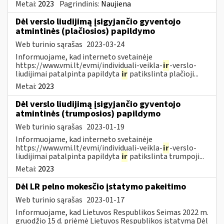
Metai:
2023
Pagrindinis:
Naujiena
Dėl verslo liudijimą įsigyjančio gyventojo
atmintinės (plačiosios) papildymo
Web turinio sąrašas
2023-03-24
Informuojame, kad interneto svetainėje
https://www.vmi.lt/evmi/individuali-veikla-
ir
-verslo-
liudijimai patalpinta papildyta
ir
patikslinta plačioji...
Metai:
2023
Dėl verslo liudijimą įsigyjančio gyventojo
atmintinės (trumposios) papildymo
Web turinio sąrašas
2023-01-19
Informuojame, kad interneto svetainėje
https://www.vmi.lt/evmi/individuali-veikla-
ir
-verslo-
liudijimai patalpinta papildyta
ir
patikslinta trumpoji...
Metai:
2023
Dėl LR pelno mokesčio įstatymo pakeitimo
Web turinio sąrašas
2023-01-17
Informuojame, kad Lietuvos Respublikos Seimas 2022 m.
gruodžio 15 d. priėmė Lietuvos Respublikos įstatymą Dėl