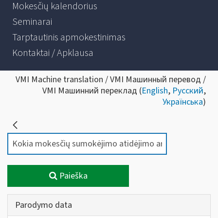
Mokesčių kalendorius
Seminarai
Tarptautinis apmokestinimas
Kontaktai / Apklausa
VMI Machine translation / VMI Машинный перевод /
VMI Машинний переклад (
English
,
Русский
,
Українська
)
Paieška
Parodymo data