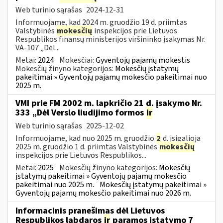
Web turinio sąrašas
2024-12-31
Informuojame, kad 2024 m. gruodžio 19 d. priimtas
Valstybinės
mokesčių
inspekcijos prie Lietuvos
Respublikos finansų ministerijos viršininko įsakymas Nr.
VA-107 „Dėl...
Metai:
2024
Mokesčiai:
Gyventojų pajamų mokestis
Mokesčių žinyno kategorijos:
Mokesčių įstatymų
pakeitimai » Gyventojų pajamų mokesčio pakeitimai nuo
2025 m.
VMI prie FM 2002 m. lapkričio 21 d. įsakymo Nr.
333 „Dėl Verslo liudijimo formos
ir
Web turinio sąrašas
2025-12-02
Informuojame, kad nuo 2025 m. gruodžio
2
d. įsigalioja
2025 m. gruodžio 1 d. priimtas Valstybinės
mokesčių
inspekcijos prie Lietuvos Respublikos...
Metai:
2025
Mokesčių žinyno kategorijos:
Mokesčių
įstatymų pakeitimai » Gyventojų pajamų mokesčio
pakeitimai nuo 2025 m.
Mokesčių įstatymų pakeitimai »
Gyventojų pajamų mokesčio pakeitimai nuo 2026 m.
Informacinis pranešimas dėl Lietuvos
Respublikos labdaros
ir
paramos įstatymo 7