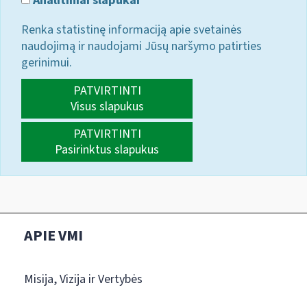
Analitiniai slapukai
Renka statistinę informaciją apie svetainės
naudojimą ir naudojami Jūsų naršymo patirties
gerinimui.
PATVIRTINTI
Visus slapukus
PATVIRTINTI
Pasirinktus slapukus
APIE VMI
Misija, Vizija ir Vertybės