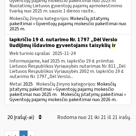
Gyventojų pajamų mokesčio pakeitimai nuo 2025 m.
Nuolatinių Lietuvos gyventojų pajamų apmokestinimo
tvarką nuo 2025 m. sausio 1 dienos rasite...
Mokesčių žinyno kategorijos:
Mokesčių įstatymų
pakeitimai » Gyventojų pajamų mokesčio pakeitimai nuo
2025 m.
lapkričio 19 d. nutarimo Nr. 1797 „Dėl Verslo
liudijimų išdavimo gyventojams taisyklių
ir
Web turinio sąrašas
2025-11-24
Informuojame, kad 2025 m. lapkričio 19 d. priimtas
Lietuvos Respublikos Vyriausybės nutarimas Nr. 811 „Dėl
Lietuvos Respublikos Vyriausybės 2002 m. lapkričio 19 d.
nutarimo Nr. 1797 „Dėl Verslo...
Metai:
2025
Mokesčių žinyno kategorijos:
Mokesčių
įstatymų pakeitimai » Gyventojų pajamų mokesčio
pakeitimai nuo 2025 m.
Mokesčių įstatymų pakeitimai »
Gyventojų pajamų mokesčio pakeitimai nuo 2026 m.
20 Įrašų(-ai)
Rodoma nuo 21 iki 21 iš 21 irašų.