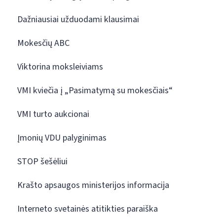
Dažniausiai užduodami klausimai
Mokesčių ABC
Viktorina moksleiviams
VMI kviečia į „Pasimatymą su mokesčiais“
VMI turto aukcionai
Įmonių VDU palyginimas
STOP šešėliui
Krašto apsaugos ministerijos informacija
Interneto svetainės atitikties paraiška