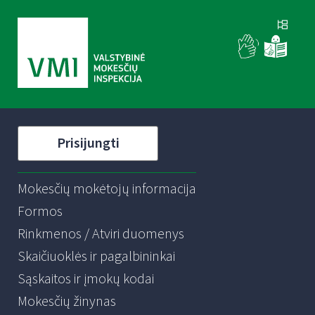
Prisijungti
Mokesčių mokėtojų informacija
Formos
Rinkmenos / Atviri duomenys
Skaičiuoklės ir pagalbininkai
Sąskaitos ir įmokų kodai
Mokesčių žinynas