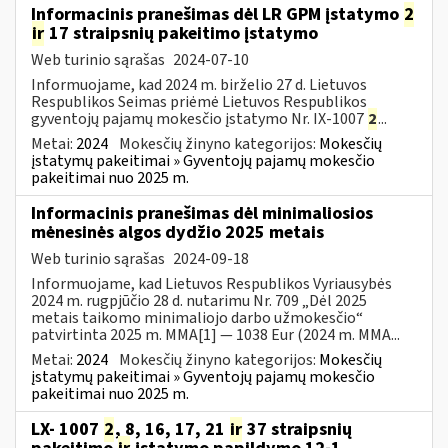
Informacinis pranešimas dėl LR GPM įstatymo
2
ir
17 straipsnių pakeitimo įstatymo
Web turinio sąrašas
2024-07-10
Informuojame, kad 2024 m. birželio 27 d. Lietuvos
Respublikos Seimas priėmė Lietuvos Respublikos
gyventojų pajamų mokesčio įstatymo Nr. IX-1007
2
...
Metai:
2024
Mokesčių žinyno kategorijos:
Mokesčių
įstatymų pakeitimai » Gyventojų pajamų mokesčio
pakeitimai nuo 2025 m.
Informacinis pranešimas dėl minimaliosios
mėnesinės algos dydžio 2025 metais
Web turinio sąrašas
2024-09-18
Informuojame, kad Lietuvos Respublikos Vyriausybės
2024 m. rugpjūčio 28 d. nutarimu Nr. 709 „Dėl 2025
metais taikomo minimaliojo darbo užmokesčio“
patvirtinta 2025 m. MMA[1] — 1038 Eur (2024 m. MMA...
Metai:
2024
Mokesčių žinyno kategorijos:
Mokesčių
įstatymų pakeitimai » Gyventojų pajamų mokesčio
pakeitimai nuo 2025 m.
LX- 1007
2
, 8, 16, 17, 21
ir
37 straipsnių