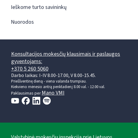
Ieškome turto savininkų
Nuorodos
Konsultacijos mokesčių klausimais ir paslaugos
gyventojams:
+370 5 260 5060
Darbo laikas: I-IV 8.00-17.00, V 8.00-15.45.
Prieššventinę dieną - viena valanda trumpiau.
Kiekvieno mėnesio antrą penktadienį 8.00 val. - 12.00 val.
Mano VMI
Paklausimas per
Valstybinė mokesčių inspekcija prie Lietuvos