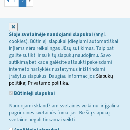
1
2
Uždaryti
Šioje svetainėje naudojami slapukai
(angl.
cookies). Būtinieji slapukai įdiegiami automatiškai
ir jiems nėra reikalingas Jūsų sutikimas. Taip pat
galite sutikti ir su kitų slapukų naudojimu. Savo
sutikimą bet kada galėsite atšaukti pakeisdami
interneto naršyklės nustatymus ir ištrindami
įrašytus slapukus. Daugiau informacijos
Slapukų
politika
;
Privatumo politika.
Būtinieji slapukai
Naudojami sklandžiam svetainės veikimui ir įgalina
pagrindines svetainės funkcijas. Be šių slapukų
svetainė negali tinkamai veikti.