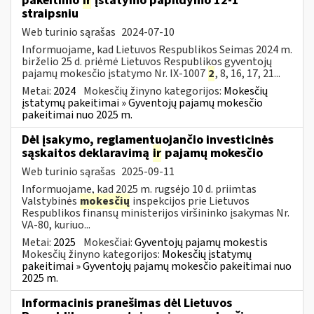
pakeitimo
ir
įstatymo papildymo 12-1
straipsniu
Web turinio sąrašas
2024-07-10
Informuojame, kad Lietuvos Respublikos Seimas 2024 m.
birželio 25 d. priėmė Lietuvos Respublikos gyventojų
pajamų mokesčio įstatymo Nr. IX-1007
2
, 8, 16, 17, 21...
Metai:
2024
Mokesčių žinyno kategorijos:
Mokesčių
įstatymų pakeitimai » Gyventojų pajamų mokesčio
pakeitimai nuo 2025 m.
Dėl įsakymo, reglamentuojančio investicinės
sąskaitos deklaravimą
ir
pajamų mokesčio
Web turinio sąrašas
2025-09-11
Informuojame, kad 2025 m. rugsėjo 10 d. priimtas
Valstybinės
mokesčių
inspekcijos prie Lietuvos
Respublikos finansų ministerijos viršininko įsakymas Nr.
VA-80, kuriuo...
Metai:
2025
Mokesčiai:
Gyventojų pajamų mokestis
Mokesčių žinyno kategorijos:
Mokesčių įstatymų
pakeitimai » Gyventojų pajamų mokesčio pakeitimai nuo
2025 m.
Informacinis pranešimas dėl Lietuvos