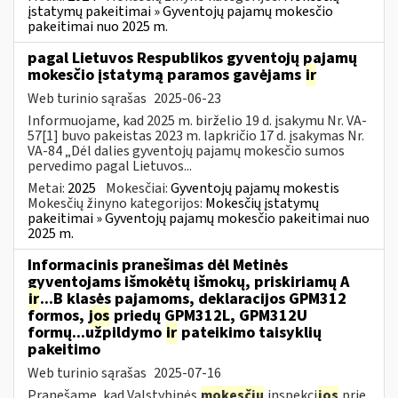
įstatymų pakeitimai » Gyventojų pajamų mokesčio
pakeitimai nuo 2025 m.
pagal Lietuvos Respublikos gyventojų pajamų
mokesčio įstatymą paramos gavėjams
ir
Web turinio sąrašas
2025-06-23
Informuojame, kad 2025 m. birželio 19 d. įsakymu Nr. VA-
57[1] buvo pakeistas 2023 m. lapkričio 17 d. įsakymas Nr.
VA-84 „Dėl dalies gyventojų pajamų mokesčio sumos
pervedimo pagal Lietuvos...
Metai:
2025
Mokesčiai:
Gyventojų pajamų mokestis
Mokesčių žinyno kategorijos:
Mokesčių įstatymų
pakeitimai » Gyventojų pajamų mokesčio pakeitimai nuo
2025 m.
Informacinis pranešimas dėl Metinės
gyventojams išmokėtų išmokų, priskiriamų A
ir
...B klasės pajamoms, deklaracijos GPM312
formos,
jos
priedų GPM312L, GPM312U
formų...užpildymo
ir
pateikimo taisyklių
pakeitimo
Web turinio sąrašas
2025-07-16
Pranešame, kad Valstybinės
mokesčių
inspekci
jos
prie