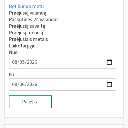
Bet kuriuo metu
Praėjusią valandą
Paskutines 24 valandas
Praėjusią savaitę
Praėjusį mėnesį
Praėjusiais metais
Laikotarpyje…
Nuo
Iki
Paieška