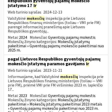
Respublikos gyventojų pajamų mokesčio
įstatymo 17
ir
Web turinio sąrašas
2024-12-13
Valstybinė
mokesčių
inspekcija prie Lietuvos
Respublikos finansų ministerijos (toliau – VMI prie FM)
parengė informacinį pranešimą apie Lietuvos
Respublikos gyventojų...
Metai:
2024
Mokesčiai:
Gyventojų pajamų mokestis
Mokesčių žinyno kategorijos:
Mokesčių įstatymų
pakeitimai » Gyventojų pajamų mokesčio pakeitimai nuo
2025 m.
pagal Lietuvos Respublikos gyventojų pajamų
mokesčio įstatymą paramos gavėjams
ir
Web turinio sąrašas
2023-11-21
Informuojame, kad Valstybinė
mokesčių
inspekcija prie
Lietuvos Respublikos finansų ministerijos (toliau — VMI
prie FM), priėmė VMI prie FM viršininko 2023 m. lapkričio
17...
Metai:
2023
Mokesčiai:
Gyventojų pajamų mokestis
Mokesčių žinyno kategorijos:
Mokesčių įstatymų
pakeitimai » Mokesčių įstatymų pakeitimai 2023 metais
» Gyventojų pajamų mokesčio pakeitimai nuo 2023 m.