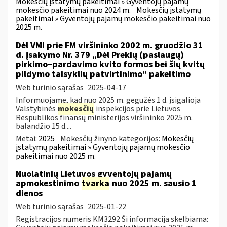
Mokesčių įstatymų pakeitimai » Gyventojų pajamų
mokesčio pakeitimai nuo 2024 m.
Mokesčių įstatymų
pakeitimai » Gyventojų pajamų mokesčio pakeitimai nuo
2025 m.
Dėl VMI prie FM viršininko 2002 m. gruodžio 31
d. įsakymo Nr. 379 „Dėl Prekių (paslaugų)
pirkimo–pardavimo kvito formos bei šių kvitų
pildymo taisyklių patvirtinimo“ pakeitimo
Web turinio sąrašas
2025-04-17
Informuojame, kad nuo 2025 m. gegužės 1 d. įsigalioja
Valstybinės
mokesčių
inspekcijos prie Lietuvos
Respublikos finansų ministerijos viršininko 2025 m.
balandžio 15 d....
Metai:
2025
Mokesčių žinyno kategorijos:
Mokesčių
įstatymų pakeitimai » Gyventojų pajamų mokesčio
pakeitimai nuo 2025 m.
Nuolatinių Lietuvos gyventojų pajamų
apmokestinimo
tvarka
nuo 2025 m. sausio 1
dienos
Web turinio sąrašas
2025-01-22
Registracijos numeris KM3292 Ši informacija skelbiama: