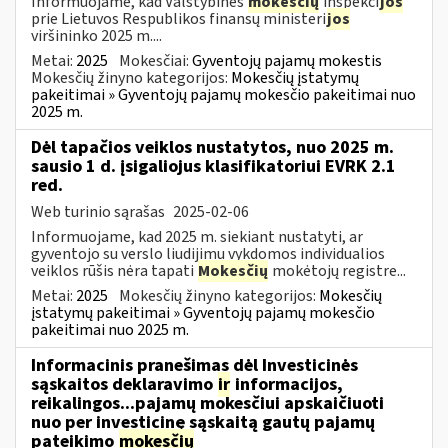
Informuojame, kad Valstybinės
mokesčių
inspekci
jos
prie Lietuvos Respublikos finansų ministeri
jos
viršininko 2025 m....
Metai:
2025
Mokesčiai:
Gyventojų pajamų mokestis
Mokesčių žinyno kategorijos:
Mokesčių įstatymų
pakeitimai » Gyventojų pajamų mokesčio pakeitimai nuo
2025 m.
Dėl tapačios veiklos nustatytos, nuo 2025 m.
sausio 1 d. įsigaliojus klasifikatoriui EVRK 2.1
red.
Web turinio sąrašas
2025-02-06
Informuojame, kad 2025 m. siekiant nustatyti, ar
gyventojo su verslo liudijimu vykdomos individualios
veiklos rūšis nėra tapati
Mokesčių
mokėtojų registre...
Metai:
2025
Mokesčių žinyno kategorijos:
Mokesčių
įstatymų pakeitimai » Gyventojų pajamų mokesčio
pakeitimai nuo 2025 m.
Informacinis pranešimas dėl Investicinės
sąskaitos deklaravimo
ir
informacijos,
reikalingos...pajamų mokesčiui apskaičiuoti
nuo per investicinę sąskaitą gautų pajamų
pateikimo
mokesčių