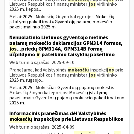
Lietuvos Respublikos finansų ministeri
jos
viršininko
2025 m. liepos...
Metai:
2025
Mokesčių žinyno kategorijos:
Mokesčių
įstatymų pakeitimai » Gyventojų pajamų mokesčio
pakeitimai nuo 2025 m.
Nenuolatinio Lietuvos gyventojo metinės
pajamų mokesčio deklaracijos GPM314 formos,
jos
...priedų GPM314A, GPM314B formų
užpildymo
ir
pateikimo taisyklių pakeitimo
Web turinio sąrašas
2025-09-10
Pranešame, kad Valstybinės
mokesčių
inspekci
jos
prie
Lietuvos Respublikos finansų ministeri
jos
viršininko
2025 m. rugsėjo...
Metai:
2025
Mokesčiai:
Gyventojų pajamų mokestis
Mokesčių žinyno kategorijos:
Mokesčių įstatymų
pakeitimai » Gyventojų pajamų mokesčio pakeitimai nuo
2025 m.
Informacinis pranešimas dėl Valstybinės
mokesčių
inspekcijos prie Lietuvos Respublikos
Web turinio sąrašas
2025-04-09