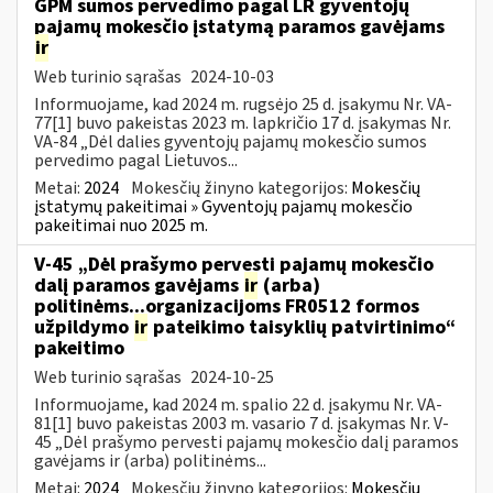
GPM sumos pervedimo pagal LR gyventojų
pajamų mokesčio įstatymą paramos gavėjams
ir
Web turinio sąrašas
2024-10-03
Informuojame, kad 2024 m. rugsėjo 25 d. įsakymu Nr. VA-
77[1] buvo pakeistas 2023 m. lapkričio 17 d. įsakymas Nr.
VA-84 „Dėl dalies gyventojų pajamų mokesčio sumos
pervedimo pagal Lietuvos...
Metai:
2024
Mokesčių žinyno kategorijos:
Mokesčių
įstatymų pakeitimai » Gyventojų pajamų mokesčio
pakeitimai nuo 2025 m.
V-45 „Dėl prašymo pervesti pajamų mokesčio
dalį paramos gavėjams
ir
(arba)
politinėms...organizacijoms FR0512 formos
užpildymo
ir
pateikimo taisyklių patvirtinimo“
pakeitimo
Web turinio sąrašas
2024-10-25
Informuojame, kad 2024 m. spalio 22 d. įsakymu Nr. VA-
81[1] buvo pakeistas 2003 m. vasario 7 d. įsakymas Nr. V-
45 „Dėl prašymo pervesti pajamų mokesčio dalį paramos
gavėjams ir (arba) politinėms...
Metai:
2024
Mokesčių žinyno kategorijos:
Mokesčių