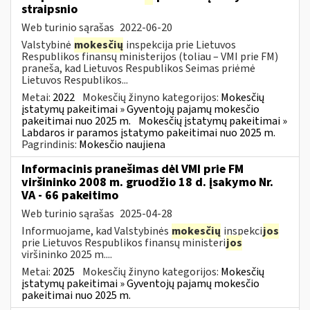
straipsnio
Web turinio sąrašas
2022-06-20
Valstybinė
mokesčių
inspekcija prie Lietuvos
Respublikos finansų ministerijos (toliau – VMI prie FM)
praneša, kad Lietuvos Respublikos Seimas priėmė
Lietuvos Respublikos...
Metai:
2022
Mokesčių žinyno kategorijos:
Mokesčių
įstatymų pakeitimai » Gyventojų pajamų mokesčio
pakeitimai nuo 2025 m.
Mokesčių įstatymų pakeitimai »
Labdaros ir paramos įstatymo pakeitimai nuo 2025 m.
Pagrindinis:
Mokesčio naujiena
Informacinis pranešimas dėl VMI prie FM
viršininko 2008 m. gruodžio 18 d. įsakymo Nr.
VA - 66 pakeitimo
Web turinio sąrašas
2025-04-28
Informuojame, kad Valstybinės
mokesčių
inspekci
jos
prie Lietuvos Respublikos finansų ministeri
jos
viršininko 2025 m....
Metai:
2025
Mokesčių žinyno kategorijos:
Mokesčių
įstatymų pakeitimai » Gyventojų pajamų mokesčio
pakeitimai nuo 2025 m.