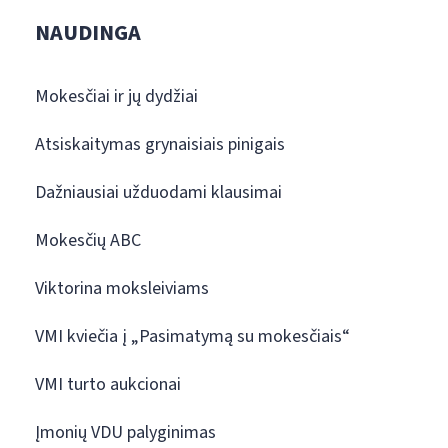
NAUDINGA
Mokesčiai ir jų dydžiai
Atsiskaitymas grynaisiais pinigais
Dažniausiai užduodami klausimai
Mokesčių ABC
Viktorina moksleiviams
VMI kviečia į „Pasimatymą su mokesčiais“
VMI turto aukcionai
Įmonių VDU palyginimas