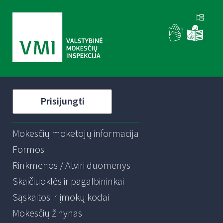
Prisijungti
Mokesčių mokėtojų informacija
Formos
Rinkmenos / Atviri duomenys
Skaičiuoklės ir pagalbininkai
Sąskaitos ir įmokų kodai
Mokesčių žinynas