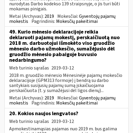
nurodytas Darbo kodekso 139 straipsnyje, o jis turi būti
mokamas pinigais.
Metai (Archyvas):
2019
Mokesčiai:
Gyventojų pajamų
mokestis
Pagrindinis:
Mokesčių pakeitimai
49. Kurio mėnesio deklaracijoje reikia
deklaruoti pajamų mokestį, perskaičiuotą nuo
2018 m. darbuotojui išmokėto viso gruodžio
mėnesio darbo užmokesčio, sumažėjusio dėl
gruodžio mėnesio pabaigoje buvusio
nedarbingumo?
Web turinio sąrašas
2019-03-12
2018 m. gruodžio mėnesio Mėnesinėje pajamų mokesčio
deklaracijoje (GPM313 formoje) į bendrą su darbo
santykiais susijusių pajamų sumą įskaičiuojama
perskaičiuota (t. y. sumažėjusi dėl ligos dienų)...
Metai (Archyvas):
2019
Mokesčiai:
Gyventojų pajamų
mokestis
Pagrindinis:
Mokesčių pakeitimai
20. Kokios naujos lengvatos?
Web turinio sąrašas
2019-03-12
Apmokestinamąsias pajamas nuo 2019 m. bus galima