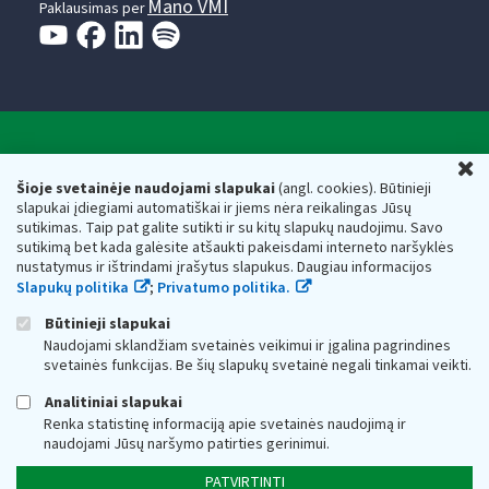
Mano VMI
Paklausimas per
Valstybinė mokesčių inspekcija prie Lietuvos
U
Respublikos finansų ministerijos
Šioje svetainėje naudojami slapukai
(angl. cookies). Būtinieji
slapukai įdiegiami automatiškai ir jiems nėra reikalingas Jūsų
Biudžetinė įstaiga. Juridinio asmens kodas — 188659752,
sutikimas. Taip pat galite sutikti ir su kitų slapukų naudojimu. Savo
adresas: Vasario 16-osios g. 14, 01107 Vilnius, Lietuva, el.paštas:
sutikimą bet kada galėsite atšaukti pakeisdami interneto naršyklės
vmi@vmi.lt
, E. pristatymo dėžutės adresas 188659752
nustatymus ir ištrindami įrašytus slapukus. Daugiau informacijos
Duomenys apie Valstybinę mokesčių inspekciją prie Lietuvos
Slapukų politika
;
Privatumo politika.
Respublikos finansų ministerijos kaupiami ir saugomi Juridinių
asmenų registre
Būtinieji slapukai
Naudojami sklandžiam svetainės veikimui ir įgalina pagrindines
svetainės funkcijas. Be šių slapukų svetainė negali tinkamai veikti.
Analitiniai slapukai
Renka statistinę informaciją apie svetainės naudojimą ir
naudojami Jūsų naršymo patirties gerinimui.
PATVIRTINTI