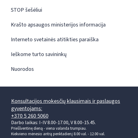
STOP šešėliui
Krašto apsaugos ministerijos informacija
Interneto svetainės atitikties paraiška
Ieškome turto savininkų
Nuorodos
Konsultacijos mokesčių klausimais ir paslaugos
gyventojams:
+370 5 260 5060
Darbo laikas: I-IV 8.00-17.00, V 8.00-15.45.
Prieššventinę dieną - viena valanda trumpiau.
Kiekvieno mėnesio antrą penktadienį 8.00 val. - 12.00 val.