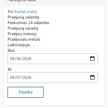
Bet kuriuo metu
Praėjusią valandą
Paskutines 24 valandas
Praėjusią savaitę
Praėjusį mėnesį
Praėjusiais metais
Laikotarpyje…
Nuo
Iki
Paieška