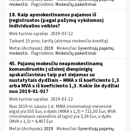
mokestis
Pagrindinis:
Mokesčių pakeitimai
18. Kaip apmokestinamos pajamos iš
įregistruotos (pagal pažymą vykdomos)
individualios veiklos?
Web turinio sąrašas
2019-03-12
Taikant 15 proc. tarifą (atėmus mokesčio kreditą).
Metai (Archyvas):
2019
Mokesčiai:
Gyventojų pajamų
mokestis
Pagrindinis:
Mokesčių pakeitimai
45. Pajamų mokesčiu neapmokestinamų
komandiruotės į užsienį dienpinigių
apskaičiavimas taip pat siejamas su
nustatytais dydžiais – MMA x iš koeficiento 1,3
arba MVA x iš koeficiento 1,3. Kokie šie dydžiai
nuo 2019-01-01?
Web turinio sąrašas
2019-03-12
Nuo 2019 m. sausio 1 d.: MMA (minimalioji mėnesinė
alga) yra 555 Eur, o dydis (MMA x 1,3) = 721,50 Eur; MVA
(minimalusis valandinis atlygis) yra 3,39 Eur, o dydis
(MVA x 1,3) = 4,407 Eur.
Metai (Archyvas):
2019
Mokesčiai:
Gyventojų pajamų