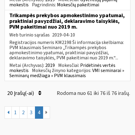
mokestis
Pagrindinis:
Mokesčių pakeitimai
Trikampės prekybos apmokestinimo ypatumai,
praktiniai pavyzdžiai, deklaravimo taisyklės,
PVM pakeitimai nuo 2019 m.
Web turinio sąrašas
2019-04-10
Registracijos numeris KM2198 Ši informacija skelbiama:
PVM klausimais Seminaro „Trikampės prekybos
apmokestinimo ypatumai, praktiniai pavyzdžiai,
deklaravimo taisyklės, PVM pakeitimai nuo 2019 m.“...
Metai (Archyvas):
2019
Mokesčiai:
Pridėtinės vertės
mokestis
Mokesčių žinyno kategorijos:
VMI seminarai »
Seminarų medžiaga » PVM klausimais
20 Įrašų(-ai)
Rodoma nuo 61 iki 76 iš 76 irašų.
1
2
3
4