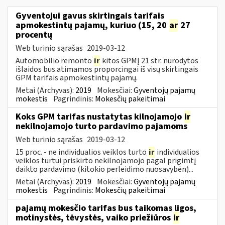
Gyventojui gavus skirtingais tarifais
apmokestintų pajamų, kuriuo (15, 20
ar
27
procentų
Web turinio sąrašas
2019-03-12
Automobilio remonto
ir
kitos GPMĮ 21 str. nurodytos
išlaidos bus atimamos proporcingai iš visų skirtingais
GPM tarifais apmokestintų pajamų.
Metai (Archyvas):
2019
Mokesčiai:
Gyventojų pajamų
mokestis
Pagrindinis:
Mokesčių pakeitimai
Koks GPM tarifas nustatytas kilnojamojo
ir
nekilnojamojo turto pardavimo pajamoms
Web turinio sąrašas
2019-03-12
15 proc. - ne individualios veiklos turto
ir
individualios
veiklos turtui priskirto nekilnojamojo pagal prigimtį
daikto pardavimo (kitokio perleidimo nuosavybėn)...
Metai (Archyvas):
2019
Mokesčiai:
Gyventojų pajamų
mokestis
Pagrindinis:
Mokesčių pakeitimai
pajamų mokesčio tarifas bus taikomas ligos,
motinystės, tėvystės, vaiko priežiūros
ir