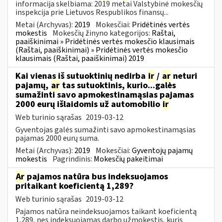
informacija skelbiama: 2019 metai Valstybinė mokesčių
inspekcija prie Lietuvos Respublikos finansų...
Metai (Archyvas):
2019
Mokesčiai:
Pridėtinės vertės
mokestis
Mokesčių žinyno kategorijos:
Raštai,
paaiškinimai » Pridėtinės vertės mokesčio klausimais
(Raštai, paaiškinimai) » Pridėtinės vertės mokesčio
klausimais (Raštai, paaiškinimai) 2019
Kai vienas iš sutuoktinių nedirba
ir
/
ar
neturi
pajamų,
ar
tas sutuoktinis, kurio...galės
sumažinti savo apmokestinamąsias pajamas
2000 eurų išlaidomis už automobilio
ir
Web turinio sąrašas
2019-03-12
Gyventojas galės sumažinti savo apmokestinamąsias
pajamas 2000 eurų suma.
Metai (Archyvas):
2019
Mokesčiai:
Gyventojų pajamų
mokestis
Pagrindinis:
Mokesčių pakeitimai
Ar
pajamos natūra bus indeksuojamos
pritaikant koeficientą 1,289?
Web turinio sąrašas
2019-03-12
Pajamos natūra neindeksuojamos taikant koeficientą
1,289, nes indeksuojamas darbo užmokestis, kuris