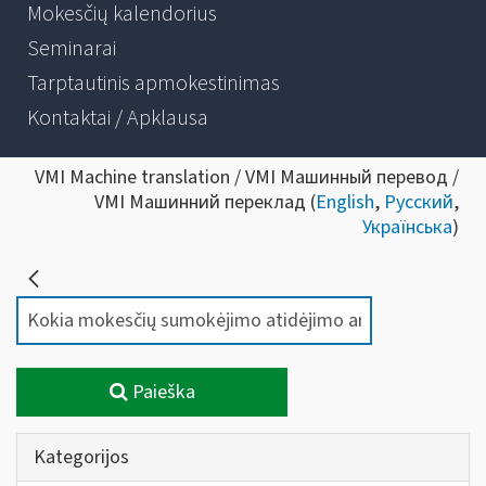
Mokesčių kalendorius
Seminarai
Tarptautinis apmokestinimas
Kontaktai / Apklausa
VMI Machine translation / VMI Машинный перевод /
VMI Машинний переклад (
English
,
Русский
,
Українська
)
Paieška
Kategorijos