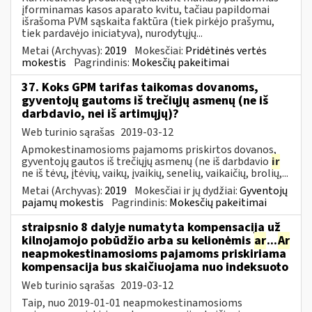
įforminamas kasos aparato kvitu, tačiau papildomai
išrašoma PVM sąskaita faktūra (tiek pirkėjo prašymu,
tiek pardavėjo iniciatyva), nurodytųjų...
Metai (Archyvas):
2019
Mokesčiai:
Pridėtinės vertės
mokestis
Pagrindinis:
Mokesčių pakeitimai
37. Koks GPM tarifas taikomas dovanoms,
gyventojų gautoms iš trečiųjų asmenų (ne iš
darbdavio, nei iš artimųjų)?
Web turinio sąrašas
2019-03-12
Apmokestinamosioms pajamoms priskirtos dovanos,
gyventojų gautos iš trečiųjų asmenų (ne iš darbdavio
ir
ne iš tėvų, įtėvių, vaikų, įvaikių, senelių, vaikaičių, brolių,...
Metai (Archyvas):
2019
Mokesčiai ir jų dydžiai:
Gyventojų
pajamų mokestis
Pagrindinis:
Mokesčių pakeitimai
straipsnio 8 dalyje numatyta kompensacija už
kilnojamojo pobūdžio arba su kelionėmis
ar
...
Ar
neapmokestinamosioms pajamoms priskiriama
kompensacija bus skaičiuojama nuo indeksuoto
Web turinio sąrašas
2019-03-12
Taip, nuo 2019-01-01 neapmokestinamosioms