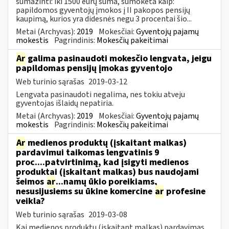
sumažinti: iki 1500 eurų suma, sumokėta kaip:
papildomos gyventojų įmokos į II pakopos pensijų
kaupimą, kurios yra didesnės negu 3 procentai šio...
Metai (Archyvas):
2019
Mokesčiai:
Gyventojų pajamų
mokestis
Pagrindinis:
Mokesčių pakeitimai
Ar
galima pasinaudoti mokesčio lengvata, jeigu
papildomas pensijų įmokas gyventojo
Web turinio sąrašas
2019-03-12
Lengvata pasinaudoti negalima, nes tokiu atveju
gyventojas išlaidų nepatiria.
Metai (Archyvas):
2019
Mokesčiai:
Gyventojų pajamų
mokestis
Pagrindinis:
Mokesčių pakeitimai
Ar
medienos produktų (įskaitant malkas)
pardavimui taikomas lengvatinis 9
proc....patvirtinimą, kad įsigyti medienos
produktai (įskaitant malkas) bus naudojami
šeimos
ar
...namų ūkio poreikiams,
nesusijusiems su ūkine komercine
ar
profesine
veikla?
Web turinio sąrašas
2019-03-08
Kai medienos produktų (įskaitant malkas) pardavimas