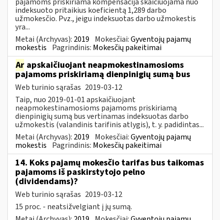
pajamoms priskiriama kompensacija skaičiuojama nuo
indeksuoto pritaikius koeficientą 1,289 darbo
užmokesčio. Pvz., jeigu indeksuotas darbo užmokestis
yra...
Metai (Archyvas):
2019
Mokesčiai:
Gyventojų pajamų
mokestis
Pagrindinis:
Mokesčių pakeitimai
Ar
apskaičiuojant neapmokestinamosioms
pajamoms priskiriamą dienpinigių sumą bus
Web turinio sąrašas
2019-03-12
Taip, nuo 2019-01-01 apskaičiuojant
neapmokestinamosioms pajamoms priskiriamą
dienpinigių sumą bus vertinamas indeksuotas darbo
užmokestis (valandinis tarifinis atlygis), t. y. padidintas...
Metai (Archyvas):
2019
Mokesčiai:
Gyventojų pajamų
mokestis
Pagrindinis:
Mokesčių pakeitimai
14. Koks pajamų mokesčio tarifas bus taikomas
pajamoms iš paskirstytojo pelno
(dividendams)?
Web turinio sąrašas
2019-03-12
15 proc. - neatsižvelgiant į jų sumą.
Metai (Archyvas):
2019
Mokesčiai:
Gyventojų pajamų