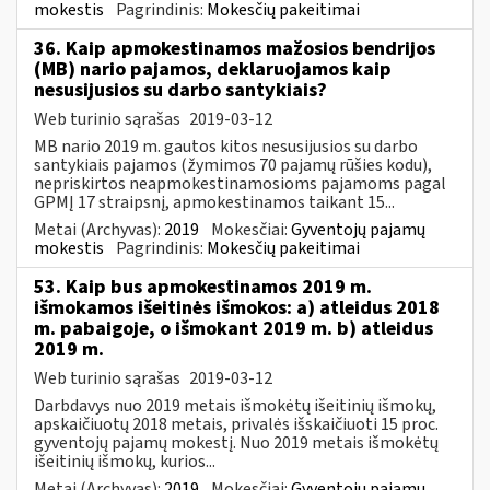
mokestis
Pagrindinis:
Mokesčių pakeitimai
36. Kaip apmokestinamos mažosios bendrijos
(MB) nario pajamos, deklaruojamos kaip
nesusijusios su darbo santykiais?
Web turinio sąrašas
2019-03-12
MB nario 2019 m. gautos kitos nesusijusios su darbo
santykiais pajamos (žymimos 70 pajamų rūšies kodu),
nepriskirtos neapmokestinamosioms pajamoms pagal
GPMĮ 17 straipsnį, apmokestinamos taikant 15...
Metai (Archyvas):
2019
Mokesčiai:
Gyventojų pajamų
mokestis
Pagrindinis:
Mokesčių pakeitimai
53. Kaip bus apmokestinamos 2019 m.
išmokamos išeitinės išmokos: a) atleidus 2018
m. pabaigoje, o išmokant 2019 m. b) atleidus
2019 m.
Web turinio sąrašas
2019-03-12
Darbdavys nuo 2019 metais išmokėtų išeitinių išmokų,
apskaičiuotų 2018 metais, privalės išskaičiuoti 15 proc.
gyventojų pajamų mokestį. Nuo 2019 metais išmokėtų
išeitinių išmokų, kurios...
Metai (Archyvas):
2019
Mokesčiai:
Gyventojų pajamų