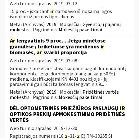
Web turinio sąrašas
2019-03-12
15 proc. - įskaitant
ir
darbdavio išmokamai ligos
išmokai už pirmas ligos dienas
Metai (Archyvas):
2019
Mokesčiai:
Gyventojų pajamų
mokestis
Pagrindinis:
Mokesčių pakeitimai
Ar
lengvatinis 9 proc....Jeigu minėtose
granulėse / briketuose yra medienos
ir
biomasės,
ar
svarbi proporcija
Web turinio sąrašas
2019-03-08
Granulės / briketai – klasifikuojami pagal dominuojantį
komponentą: jeigu dominuoja (daugiau kaip 50 %)
mediena, klasifikuojami KN 4401 pozicijoje - jų
pardavimui gali būti taikomas lengvatinis 9...
Metai (Archyvas):
2019
Mokesčiai:
Pridėtinės vertės
mokestis
Pagrindinis:
Mokesčių pakeitimai
DĖL OPTOMETRINĖS PRIEŽIŪROS PASLAUGŲ
IR
OPTIKOS PREKIŲ APMOKESTINIMO PRIDĖTINĖS
VERTĖS
Web turinio sąrašas
2019-12-30
Registracijos numeris (18.
2
-31-
2
E) RM-38255 Ši