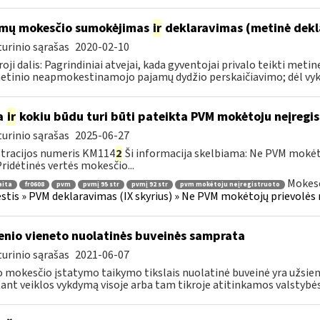
mų mokesčio sumokėjimas
ir
deklaravimas (metinė dekl
urinio sąrašas
2020-02-10
oji dalis: Pagrindiniai atvejai, kada gyventojai privalo teikti me
etinio neapmokestinamojo pajamų dydžio perskaičiavimo; dėl vykd
a
ir
kokiu būdu turi būti pateikta PVM mokėtoju neįregi
urinio sąrašas
2025-06-27
tracijos numeris KM114
2
Ši informacija skelbiama: Ne PVM mokėt
 Pridėtinės vertės mokesčio...
Mokesč
aita
fr0608
pvm
pvmį 95 str
pvmį 92 str
pvm mokėtoju neįregistruoto
tis » PVM deklaravimas (IX skyrius) » Ne PVM mokėtojų prievolės 
enio vieneto nuolatinės buveinės samprata
urinio sąrašas
2021-06-07
 mokesčio įstatymo taikymo tikslais nuolatinė buveinė yra užsieni
tant veiklos vykdymą visoje arba tam tikroje atitinkamos valstybės.