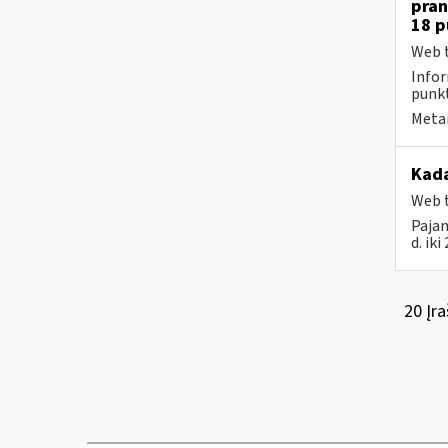
pran
18 
Web t
Infor
punk
Metai
Kada
Web t
Pajam
d. ik
20 Įra