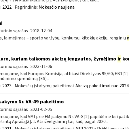
o[4] PVM klasifikatorių[5]. Atsižvelgiant į tai, kad...
:
2022
Pagrindinis:
Mokesčio naujiena
ai
urinio sąrašas
2018-12-04
s, laimėjimas – sporto varžybų, konkursų, kitokių akcijų, renginių
kuro, kuriam taikomos akcizų lengvatos, žymėjimo
ir
kon
urinio sąrašas
2023-11-06
muojame, kad Europos Komisija, atlikusi Direktyvos 95/60/EB1[1] 
ndinimo sprendimą (ES)...
:
2023
Mokesčių įstatymų pakeitimai:
Akcizų pakeitimai nuo 2024
įsakymo Nr. VA-49 pakeitimo
urinio sąrašas
2021-02-05
muojame, kad VMI prie FM įsakymu Nr. VA-8[1] papildėme bei patik
rtintą Aprašą[3]: 1. Atsižvelgdami į tai, kad, pagal 2020...
:
2021
Mokesčių įstatymų pakeitimai:
MĮP 2021 » Pridėtines vert