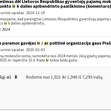
ešimas dėl Lietuvos Respublikos gyventojų pajamų moke
punkto
ir
6 dalies apibendrinto paaiškinimo (komentaro
urinio sąrašas
2024-12-19
muojame, kad parengtas Lietuvos Respublikos gyventojų pajamų m
to
ir
6 dalies apibendrinto...
:
2024
 paramos gavėjas
ir
/
ar
politinė organizacija gaus Pr
urinio sąrašas
2025-02-03
ų mokesčio suma, sumokėta nuo 2024 metais Jūsų gautų pajamų b
i 2025 m. lapkričio 15 d. Kada
ir
kokiu būdu galiu...
šų(-ai)
Rodoma nuo 1,921 iki 1,940 iš 7,293 irašų.