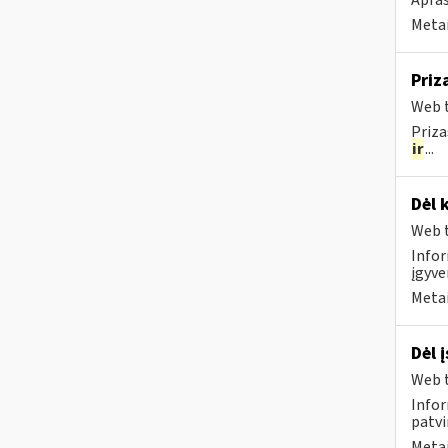
Apraš
Metai
Priz
Web t
Priza
ir
...
Dėl 
Web t
Infor
įgyve
Metai
Dėl 
Web t
Infor
patvi
Metai