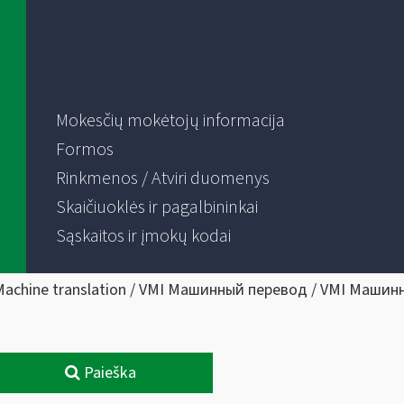
Mokesčių mokėtojų informacija
Formos
Rinkmenos / Atviri duomenys
Skaičiuoklės ir pagalbininkai
Sąskaitos ir įmokų kodai
Machine translation / VMI Машинный перевод / VMI Машин
Paieška