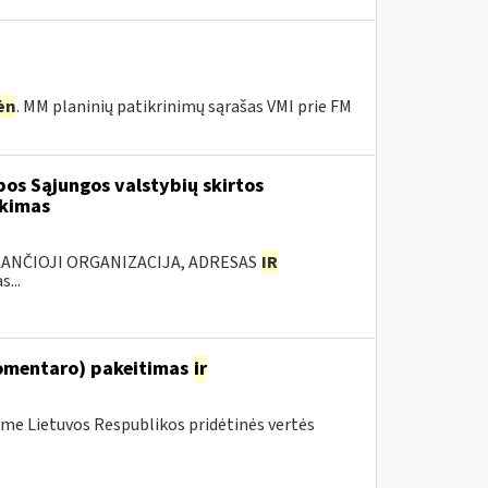
ėn
. MM planinių patikrinimų sąrašas VMI prie FM
os Sąjungos valstybių skirtos
rkimas
KANČIOJI ORGANIZACIJA, ADRESAS
IR
...
komentaro) pakeitimas
ir
me Lietuvos Respublikos pridėtinės vertės