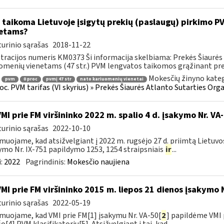
 taikoma Lietuvoje įsigytų prekių (paslaugų) pirkimo 
etams?
urinio sąrašas
2018-11-22
tracijos numeris KM0373 Ši informacija skelbiama: Prekės Šiaurės 
omenių vienetams (47 str.) PVM lengvatos taikomos grąžinant prek
Mokesčių žinyno kateg
pvm
0 proc
pvmį 47 str
nato kariuomenių vienetai
roc. PVM tarifas (VI skyrius) » Prekės Šiaurės Atlanto Sutarties Or
VMI prie FM viršininko 2022 m. spalio 4 d. įsakymo Nr. VA
urinio sąrašas
2022-10-10
muojame, kad atsižvelgiant į 2022 m. rugsėjo 27 d. priimtą Lietuv
ymo Nr. IX-751 papildymo 1253, 1254 straipsniais
ir
...
:
2022
Pagrindinis:
Mokesčio naujiena
VMI prie FM viršininko 2015 m. liepos 21 dienos įsakymo 
urinio sąrašas
2022-05-19
muojame, kad VMI prie FM[1] įsakymu Nr. VA-50[
2
] papildėme VMI 