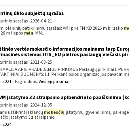
intinų ūkio subjektų sąrašas
urinio sąrašas
2026-04-21
m. planinių patikrinimų sąrašas: VMI prie FM KD 2026 m birželio
m
26 m liepos
mėn
. MM...
ėtinės vertės mokesčio informacijos mainams tarp Europ
rmacinės sistemos ITIS_EU plėtros paslaugų viešasis pi
urinio sąrašas
2021-08-25
RMACIJA APIE PRADEDAMUS PIRKIMUS Paslaugų pirkimai I. PER
KTINIAI DUOMENYS: I.1. Perkančiosios organizacijos pavadinimas
:
2021
Pagrindinis:
Viešieji pirkimai
VM įstatymo 32 straipsnio apibendrinto paaiškinimo (
urinio sąrašas
2024-12-05
ami užtikrinti sklandų
mokesčių
įstatymų įgyvendinimą, parengė
sčio įstatymo 3
2
straipsnio...
:
2024