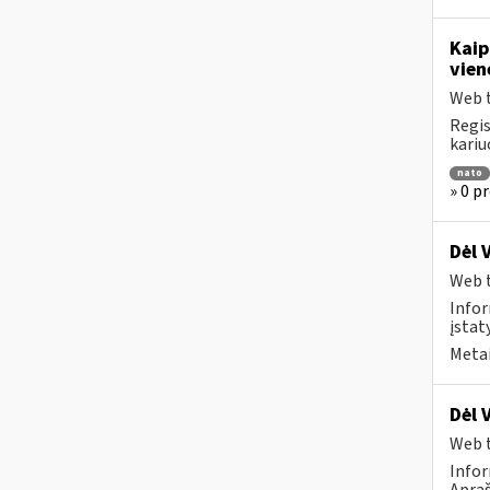
Kaip
vien
Web t
Regis
kariu
nato
» 0 p
Dėl 
Web t
Infor
įstat
Metai
Dėl 
Web t
Infor