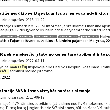
li žemės ūkio veiklą vykdantys asmenys samdyti kitus 
urinio sąrašas
2018-11-22
tracijos numeris KM0798 Ši informacija skelbiama: Finansinė apsk
tojai gali kitus gyventojus įdarbinti: sudarydami darbo sutartį darb
Mokes
įdarbinimas
ūkininkas
žemės ūkio veikla
darbo sutartis
gpmį 2 str 33 d
tis » Pajamos iš verslo/ veiklos » Ūkininko pajamos (IV skyrius, 22,
LR pelno mokesčio įstatymo komentaro (apibendrinto p
urinio sąrašas
2022-04-11
ybinė
mokesčių
inspekcija prie Lietuvos Respublikos finansų min
sčių
administravimo įstatymo...
:
2022
stracija SVS kitose valstybės narėse sistemoje
urinio sąrašas
2025-08-12
mą dėl PVM išimties suteikimo (atleidimo nuo PVM mokėjimo) kito
mą. Pirmą kartą jungiantis prie SVS sistemos, būtina Mano VMI sutei