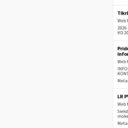
Tikr
Web t
2026 
KD 20
Prid
info
Web t
INFO
KONTA
Metai
LR P
Web t
Siekd
moke
Metai