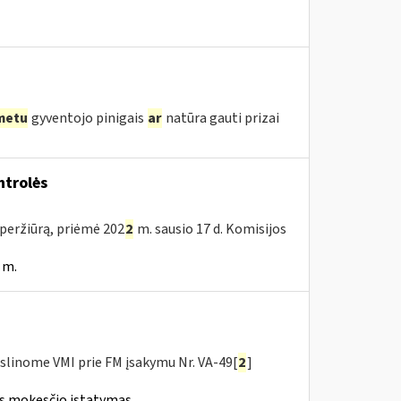
metu
gyventojo pinigais
ar
natūra gauti prizai
trolės
peržiūrą, priėmė 202
2
m. sausio 17 d. Komisijos
 m.
slinome VMI prie FM įsakymu Nr. VA-49[
2
]
ės mokesčio įstatymas