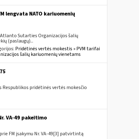
PVM lengvata NATO kariuomenių
Atlanto Sutarties Organizacijos šalių
ių (paslaugų)...
orijos:
Pridėtinės vertės mokestis » PVM tarifai
ganizacijos šalių kariuomenių vienetams
-75
os Respublikos pridėtinės vertės mokesčio
Nr. VA-49 pakeitimo
prie FM įsakymu Nr. VA-49[3] patvirtintą