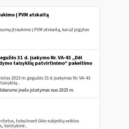
ukimo į PVM atskaitą
umų įtraukimo į PVM atskaitą, kai už įsigytas
gegužės 31 d. įsakymo Nr. VA-43 „Dėl
ldymo taisyklių patvirtinimo“ pakeitimo
istas 2023 m. gegužės 31 d. įsakymas Nr. VA-43
isyklių...
solidarumo įnašo įstatymas nuo 2025 m.
itetus, tobulinant ūkio subjektų veiklos
, Valstybinė...