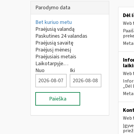
Parodymo data
Dėl 
Bet kuriuo metu
Web t
Praėjusią valandą
Paaiš
Paskutines 24 valandas
prek
Praėjusią savaitę
Metai
Praėjusį mėnesį
Praėjusiais metais
Info
Laikotarpyje…
laik
Nuo
Iki
Web t
Infor
„Dėl 
Metai
Paieška
Kont
Web t
Įgyve
priež