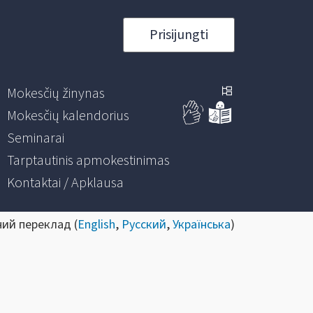
Prisijungti
Mokesčių žinynas
Mokesčių kalendorius
Seminarai
Tarptautinis apmokestinimas
Kontaktai / Apklausa
ний переклад (
English
,
Русский
,
Українська
)