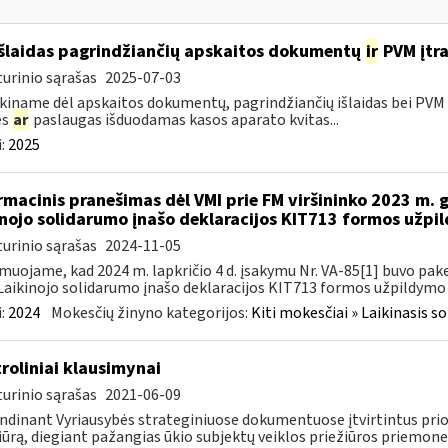
išlaidas pagrindžiančių apskaitos dokumentų
ir
PVM įtra
urinio sąrašas
2025-07-03
kiname dėl apskaitos dokumentų, pagrindžiančių išlaidas bei PVM s
es
ar
paslaugas išduodamas kasos aparato kvitas...
:
2025
rmacinis pranešimas dėl VMI prie FM viršininko 2023 m. 
inojo solidarumo įnašo deklaracijos KIT713 formos užpi
urinio sąrašas
2024-11-05
muojame, kad 2024 m. lapkričio 4 d. įsakymu Nr. VA-85[1] buvo pake
Laikinojo solidarumo įnašo deklaracijos KIT713 formos užpildymo ta
:
2024
Mokesčių žinyno kategorijos:
Kiti mokesčiai » Laikinasis 
roliniai klausimynai
urinio sąrašas
2021-06-09
ndinant Vyriausybės strateginiuose dokumentuose įtvirtintus prior
iūrą, diegiant pažangias ūkio subjektų veiklos priežiūros priemones