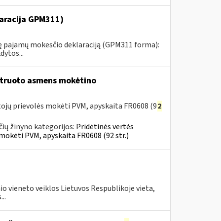
aracija GPM311)
tinę pajamų mokesčio deklaraciją (GPM311 forma):
ytos...
struoto asmens mokėtino
ojų prievolės mokėti PVM, apyskaita FR0608 (9
2
ių žinyno kategorijos:
Pridėtinės vertės
mokėti PVM, apyskaita FR0608 (92 str.)
o vieneto veiklos Lietuvos Respublikoje vieta,
..