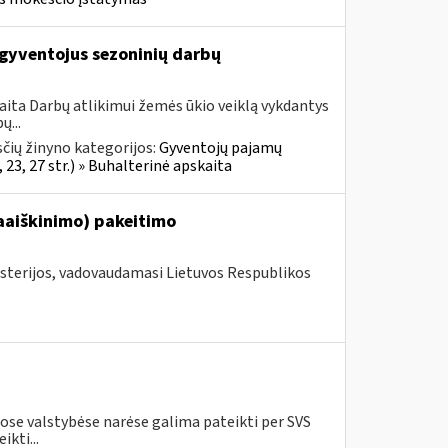
gyventojus sezoninių darbų
aita Darbų atlikimui žemės ūkio veiklą vykdantys
ų...
čių žinyno kategorijos:
Gyventojų pajamų
 23, 27 str.) » Buhalterinė apskaita
aaiškinimo) pakeitimo
isterijos, vadovaudamasi Lietuvos Respublikos
se valstybėse narėse galima pateikti per SVS
kti...