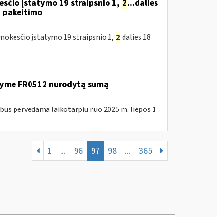
sčio įstatymo 19 straipsnio 1,
2
...dalies
) pakeitimo
okesčio įstatymo 19 straipsnio 1,
2
dalies 18
ašyme FR0512 nurodytą sumą
us pervedama laikotarpiu nuo 2025 m. liepos 1
1
...
96
97
98
...
365