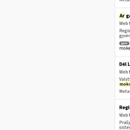
Ar
ga
Web t
Regis
gyven
gpm
mokes
Dėl 
Web t
Valst
moke
Metai
Regi
Web t
Prašy
siste