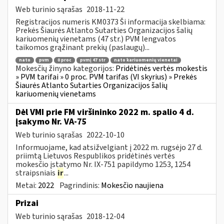
Web turinio sąrašas
2018-11-22
Registracijos numeris KM0373 Ši informacija skelbiama:
Prekės Šiaurės Atlanto Sutarties Organizacijos šalių
kariuomenių vienetams (47 str.) PVM lengvatos
taikomos grąžinant prekių (paslaugų)...
nato
pvm
0 proc
pvmį 47 str
nato kariuomenių vienetai
Mokesčių žinyno kategorijos:
Pridėtinės vertės mokestis
» PVM tarifai » 0 proc. PVM tarifas (VI skyrius) » Prekės
Šiaurės Atlanto Sutarties Organizacijos šalių
kariuomenių vienetams
Dėl VMI prie FM viršininko 2022 m. spalio 4 d.
įsakymo Nr. VA-75
Web turinio sąrašas
2022-10-10
Informuojame, kad atsižvelgiant į 2022 m. rugsėjo 27 d.
priimtą Lietuvos Respublikos pridėtinės vertės
mokesčio įstatymo Nr. IX-751 papildymo 1253, 1254
straipsniais
ir
...
Metai:
2022
Pagrindinis:
Mokesčio naujiena
Prizai
Web turinio sąrašas
2018-12-04