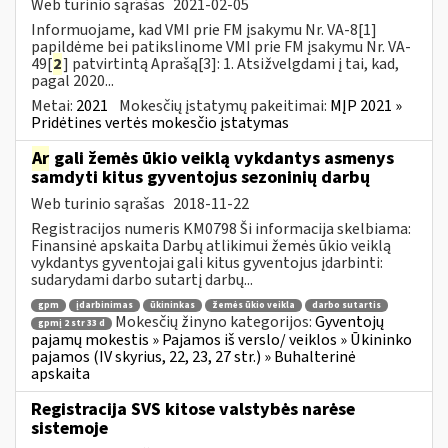
Web turinio sąrašas
2021-02-05
Informuojame, kad VMI prie FM įsakymu Nr. VA-8[1]
papildėme bei patikslinome VMI prie FM įsakymu Nr. VA-
49[
2
] patvirtintą Aprašą[3]: 1. Atsižvelgdami į tai, kad,
pagal 2020...
Metai:
2021
Mokesčių įstatymų pakeitimai:
MĮP 2021 »
Pridėtines vertės mokesčio įstatymas
Ar
gali žemės ūkio veiklą vykdantys asmenys
samdyti kitus gyventojus sezoninių darbų
Web turinio sąrašas
2018-11-22
Registracijos numeris KM0798 Ši informacija skelbiama:
Finansinė apskaita Darbų atlikimui žemės ūkio veiklą
vykdantys gyventojai gali kitus gyventojus įdarbinti:
sudarydami darbo sutartį darbų...
gpm
įdarbinimas
ūkininkas
žemės ūkio veikla
darbo sutartis
Mokesčių žinyno kategorijos:
Gyventojų
gpmį 2 str 33 d
pajamų mokestis » Pajamos iš verslo/ veiklos » Ūkininko
pajamos (IV skyrius, 22, 23, 27 str.) » Buhalterinė
apskaita
Registracija SVS kitose valstybės narėse
sistemoje