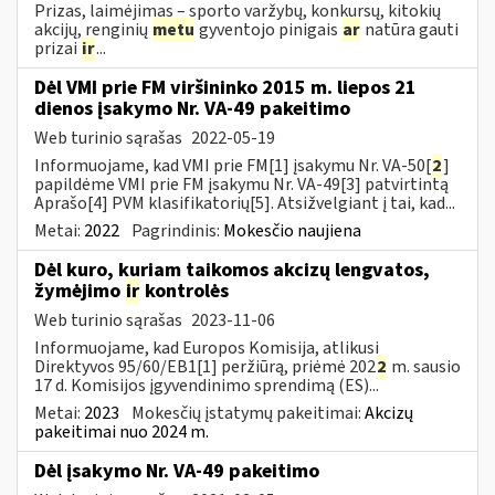
Prizas, laimėjimas – sporto varžybų, konkursų, kitokių
akcijų, renginių
metu
gyventojo pinigais
ar
natūra gauti
prizai
ir
...
Dėl VMI prie FM viršininko 2015 m. liepos 21
dienos įsakymo Nr. VA-49 pakeitimo
Web turinio sąrašas
2022-05-19
Informuojame, kad VMI prie FM[1] įsakymu Nr. VA-50[
2
]
papildėme VMI prie FM įsakymu Nr. VA-49[3] patvirtintą
Aprašo[4] PVM klasifikatorių[5]. Atsižvelgiant į tai, kad...
Metai:
2022
Pagrindinis:
Mokesčio naujiena
Dėl kuro, kuriam taikomos akcizų lengvatos,
žymėjimo
ir
kontrolės
Web turinio sąrašas
2023-11-06
Informuojame, kad Europos Komisija, atlikusi
Direktyvos 95/60/EB1[1] peržiūrą, priėmė 202
2
m. sausio
17 d. Komisijos įgyvendinimo sprendimą (ES)...
Metai:
2023
Mokesčių įstatymų pakeitimai:
Akcizų
pakeitimai nuo 2024 m.
Dėl įsakymo Nr. VA-49 pakeitimo