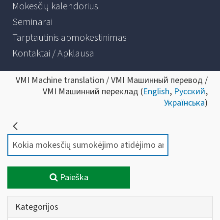
Mokesčių kalendorius
Seminarai
Tarptautinis apmokestinimas
Kontaktai / Apklausa
VMI Machine translation / VMI Машинный перевод /
VMI Машинний переклад (
English
,
Русский
,
Українська
)
Paieška
Kategorijos