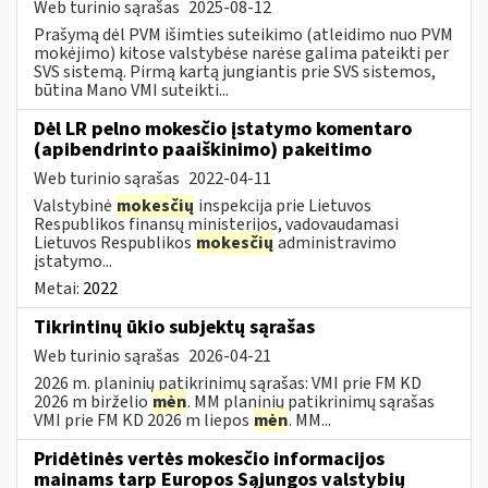
Web turinio sąrašas
2025-08-12
Prašymą dėl PVM išimties suteikimo (atleidimo nuo PVM
mokėjimo) kitose valstybėse narėse galima pateikti per
SVS sistemą. Pirmą kartą jungiantis prie SVS sistemos,
būtina Mano VMI suteikti...
Dėl LR pelno mokesčio įstatymo komentaro
(apibendrinto paaiškinimo) pakeitimo
Web turinio sąrašas
2022-04-11
Valstybinė
mokesčių
inspekcija prie Lietuvos
Respublikos finansų ministerijos, vadovaudamasi
Lietuvos Respublikos
mokesčių
administravimo
įstatymo...
Metai:
2022
Tikrintinų ūkio subjektų sąrašas
Web turinio sąrašas
2026-04-21
2026 m. planinių patikrinimų sąrašas: VMI prie FM KD
2026 m birželio
mėn
. MM planinių patikrinimų sąrašas
VMI prie FM KD 2026 m liepos
mėn
. MM...
Pridėtinės vertės mokesčio informacijos
mainams tarp Europos Sąjungos valstybių