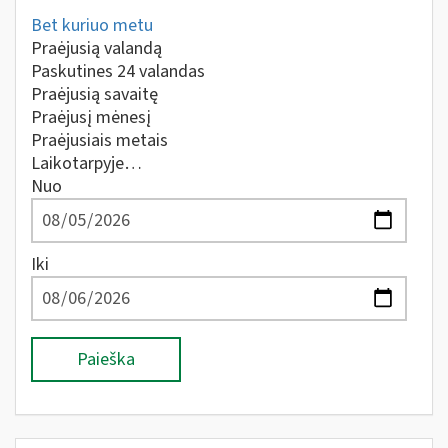
Bet kuriuo metu
Praėjusią valandą
Paskutines 24 valandas
Praėjusią savaitę
Praėjusį mėnesį
Praėjusiais metais
Laikotarpyje…
Nuo
Iki
Paieška