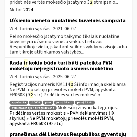
pridėtinės vertės mokesčio įstatymo 3
2
straipsnio...
Metai:
2024
Užsienio vieneto nuolatinės buveinės samprata
Web turinio sąrašas
2021-06-07
Pelno mokesčio įstatymo taikymo tikslais nuolatinė
buveinė yra užsienio vieneto veiklos Lietuvos
Respublikoje vieta, įskaitant veiklos vykdymą visoje arba
tam tikroje atitinkamos valstybės...
Kada
ir
kokiu būdu turi būti pateikta PVM
mokėtoju neįregistruoto asmens mokėtino
Web turinio sąrašas
2025-06-27
Registracijos numeris KM114
2
Ši informacija skelbiama:
Ne PVM mokėtojų prievolės mokėti PVM, apyskaita
FR0608 (9
2
str.) Pridėtinės vertės mokesčio...
apyskaita
fr0608
pvm
pvmį 95 str
pvmį 92 str
Mokesčių žinyno kategorijos:
pvm mokėtoju neįregistruoto
Pridėtinės vertės mokestis » PVM deklaravimas (IX
skyrius) » Ne PVM mokėtojų prievolės mokėti PVM,
apyskaita FR0608 (92 str.)
pranešimas dėl Lietuvos Respublikos gyventojų