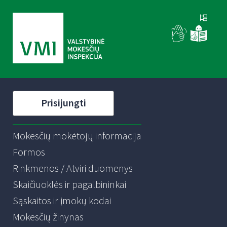
Prisijungti
Mokesčių mokėtojų informacija
Formos
Rinkmenos / Atviri duomenys
Skaičiuoklės ir pagalbininkai
Sąskaitos ir įmokų kodai
Mokesčių žinynas