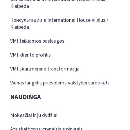
Klaipėda
Консультации в International House Vilnius /
Klaipėda
VMI teikiamos paslaugos
VMI kliento profilis
VMI skaitmeninė transformacija
Vienas langelis prievolėms valstybei sumokėti
NAUDINGA
Mokesčiai ir jų dydžiai
Atsiskaitymas grynaisiais pinigais