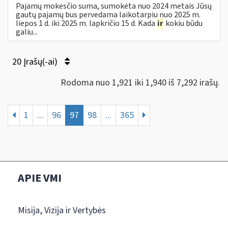
Pajamų mokesčio suma, sumokėta nuo 2024 metais Jūsų
gautų pajamų bus pervedama laikotarpiu nuo 2025 m.
liepos 1 d. iki 2025 m. lapkričio 15 d. Kada
ir
kokiu būdu
galiu...
20 Įrašų(-ai)
Rodoma nuo 1,921 iki 1,940 iš 7,292 irašų.
1
...
96
97
98
...
365
APIE VMI
Misija, Vizija ir Vertybės