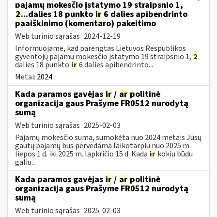
pajamų mokesčio įstatymo 19 straipsnio 1,
2
...dalies 18 punkto
ir
6 dalies apibendrinto
paaiškinimo (komentaro) pakeitimo
Web turinio sąrašas
2024-12-19
Informuojame, kad parengtas Lietuvos Respublikos
gyventojų pajamų mokesčio įstatymo 19 straipsnio 1,
2
dalies 18 punkto
ir
6 dalies apibendrinto...
Metai:
2024
Kada paramos gavėjas
ir
/
ar
politinė
organizacija gaus Prašyme FR0512 nurodytą
sumą
Web turinio sąrašas
2025-02-03
Pajamų mokesčio suma, sumokėta nuo 2024 metais Jūsų
gautų pajamų bus pervedama laikotarpiu nuo 2025 m.
liepos 1 d. iki 2025 m. lapkričio 15 d. Kada
ir
kokiu būdu
galiu...
Kada paramos gavėjas
ir
/
ar
politinė
organizacija gaus Prašyme FR0512 nurodytą
sumą
Web turinio sąrašas
2025-02-03