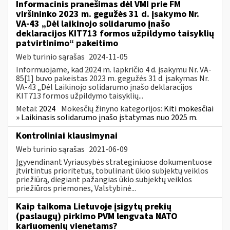
Informacinis pranešimas dėl VMI prie FM
viršininko 2023 m. gegužės 31 d. įsakymo Nr.
VA-43 „Dėl laikinojo solidarumo įnašo
deklaracijos KIT713 formos užpildymo taisyklių
patvirtinimo“ pakeitimo
Web turinio sąrašas
2024-11-05
Informuojame, kad 2024 m. lapkričio 4 d. įsakymu Nr. VA-
85[1] buvo pakeistas 2023 m. gegužės 31 d. įsakymas Nr.
VA-43 „Dėl Laikinojo solidarumo įnašo deklaracijos
KIT713 formos užpildymo taisyklių...
Metai:
2024
Mokesčių žinyno kategorijos:
Kiti mokesčiai
» Laikinasis solidarumo įnašo įstatymas nuo 2025 m.
Kontroliniai klausimynai
Web turinio sąrašas
2021-06-09
Įgyvendinant Vyriausybės strateginiuose dokumentuose
įtvirtintus prioritetus, tobulinant ūkio subjektų veiklos
priežiūrą, diegiant pažangias ūkio subjektų veiklos
priežiūros priemones, Valstybinė...
Kaip taikoma Lietuvoje įsigytų prekių
(paslaugų) pirkimo PVM lengvata NATO
kariuomenių vienetams?