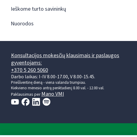
Ieškome turto savininkų
Nuorodos
Konsultacijos mokesčių klausimais ir paslaugos
gyventojams:
+370 5 260 5060
Darbo laikas: I-IV 8.00-17.00, V 8.00-15.45.
Prieššventinę dieną - viena valanda trumpiau.
Kiekvieno mėnesio antrą penktadienį 8.00 val. - 12.00 val.
Mano VMI
Paklausimas per