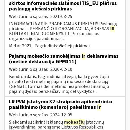
skirtos informacinės sistemos ITIS_EU plėtros
paslaugų viešasis pirkimas
Web turinio sąrašas
2021-08-25
INFORMACIJA APIE PRADEDAMUS PIRKIMUS Paslaugų
pirkimai I. PERKANČIOJI ORGANIZACIJA, ADRESAS
IR
KONTAKTINIAI DUOMENYS: I.1. Perkančiosios
organizacijos pavadinimas...
Metai:
2021
Pagrindinis:
Viešieji pirkimai
Pajamų mokesčio sumokėjimas
ir
deklaravimas
(metinė deklaracija GPM311)
Web turinio sąrašas
2020-02-10
Bendroji dalis: Pagrindiniai atvejai, kada gyventojai
privalo teikti metinę pajamų mokesčio deklaraciją
(GPM311 forma): dėl metinio neapmokestinamojo
pajamų dydžio perskaičiavimo; dėl vykdytos...
LR PVM įstatymo 32 straipsnio apibendrinto
paaiškinimo (komentaro) pakeitimas
ir
Web turinio sąrašas
2024-12-05
Siekdami užtikrinti sklandų
mokesčių
įstatymų
įgyvendinimą, parengėme Lietuvos Respublikos