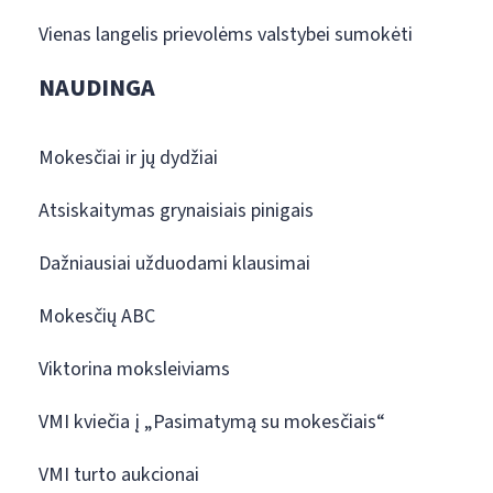
Vienas langelis prievolėms valstybei sumokėti
NAUDINGA
Mokesčiai ir jų dydžiai
Atsiskaitymas grynaisiais pinigais
Dažniausiai užduodami klausimai
Mokesčių ABC
Viktorina moksleiviams
VMI kviečia į „Pasimatymą su mokesčiais“
VMI turto aukcionai