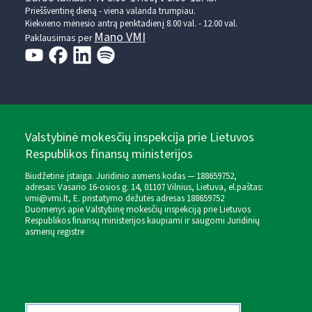
Prieššventinę dieną - viena valanda trumpiau.
Kiekvieno mėnesio antrą penktadienį 8.00 val. - 12.00 val.
Mano VMI
Paklausimas per
Valstybinė mokesčių inspekcija prie Lietuvos
Respublikos finansų ministerijos
Biudžetinė įstaiga. Juridinio asmens kodas — 188659752,
adresas: Vasario 16-osios g. 14, 01107 Vilnius, Lietuva, el.paštas:
vmi@vmi.lt
, E. pristatymo dėžutės adresas 188659752
Duomenys apie Valstybinę mokesčių inspekciją prie Lietuvos
Respublikos finansų ministerijos kaupiami ir saugomi Juridinių
asmenų registre