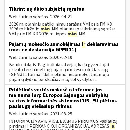
Tikrintinų ūkio subjektų sąrašas
Web turinio sąrašas
2026-04-21
2026 m. planinių patikrinimų sąrašas: VMI prie FM KD
2026 m birželio
mėn
. MM planinių patikrinimų sąrašas
VMI prie FM KD 2026 m liepos
mėn
. MM...
Pajamų mokesčio sumokėjimas
ir
deklaravimas
(metinė deklaracija GPM311)
Web turinio sąrašas
2020-02-10
Bendroji dalis: Pagrindiniai atvejai, kada gyventojai
privalo teikti metinę pajamų mokesčio deklaraciją
(GPM311 forma): dėl metinio neapmokestinamojo
pajamų dydžio perskaičiavimo; dėl vykdytos...
Pridėtinės vertės mokesčio informacijos
mainams tarp Europos Sąjungos valstybių
skirtos informacinės sistemos ITIS_EU plėtros
paslaugų viešasis pirkimas
Web turinio sąrašas
2021-08-25
INFORMACIJA APIE PRADEDAMUS PIRKIMUS Paslaugų
pirkimai I. PERKANČIOJI ORGANIZACIJA, ADRESAS
IR