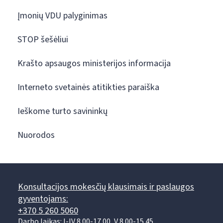
Įmonių VDU palyginimas
STOP šešėliui
Krašto apsaugos ministerijos informacija
Interneto svetainės atitikties paraiška
Ieškome turto savininkų
Nuorodos
Konsultacijos mokesčių klausimais ir paslaugos
gyventojams:
+370 5 260 5060
Darbo laikas: I-IV 8.00-17.00, V 8.00-15.45.