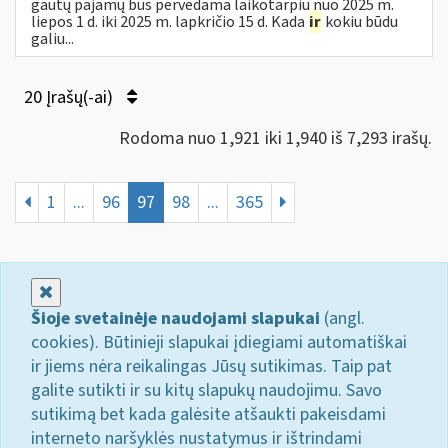
gautų pajamų bus pervedama laikotarpiu nuo 2025 m.
liepos 1 d. iki 2025 m. lapkričio 15 d. Kada
ir
kokiu būdu
galiu...
20 Įrašų(-ai)
Rodoma nuo 1,921 iki 1,940 iš 7,293 irašų.
1
...
96
97
98
...
365
Uždaryti
Šioje svetainėje naudojami slapukai
(angl.
cookies). Būtinieji slapukai įdiegiami automatiškai
ir jiems nėra reikalingas Jūsų sutikimas. Taip pat
galite sutikti ir su kitų slapukų naudojimu. Savo
sutikimą bet kada galėsite atšaukti pakeisdami
interneto naršyklės nustatymus ir ištrindami