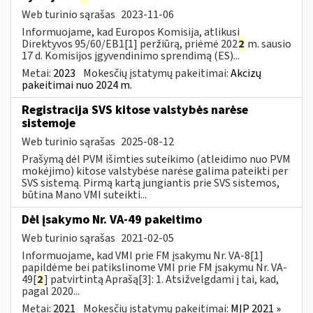
Web turinio sąrašas
2023-11-06
Informuojame, kad Europos Komisija, atlikusi
Direktyvos 95/60/EB1[1] peržiūrą, priėmė 202
2
m. sausio
17 d. Komisijos įgyvendinimo sprendimą (ES)...
Metai:
2023
Mokesčių įstatymų pakeitimai:
Akcizų
pakeitimai nuo 2024 m.
Registracija SVS kitose valstybės narėse
sistemoje
Web turinio sąrašas
2025-08-12
Prašymą dėl PVM išimties suteikimo (atleidimo nuo PVM
mokėjimo) kitose valstybėse narėse galima pateikti per
SVS sistemą. Pirmą kartą jungiantis prie SVS sistemos,
būtina Mano VMI suteikti...
Dėl įsakymo Nr. VA-49 pakeitimo
Web turinio sąrašas
2021-02-05
Informuojame, kad VMI prie FM įsakymu Nr. VA-8[1]
papildėme bei patikslinome VMI prie FM įsakymu Nr. VA-
49[
2
] patvirtintą Aprašą[3]: 1. Atsižvelgdami į tai, kad,
pagal 2020...
Metai:
2021
Mokesčių įstatymų pakeitimai:
MĮP 2021 »