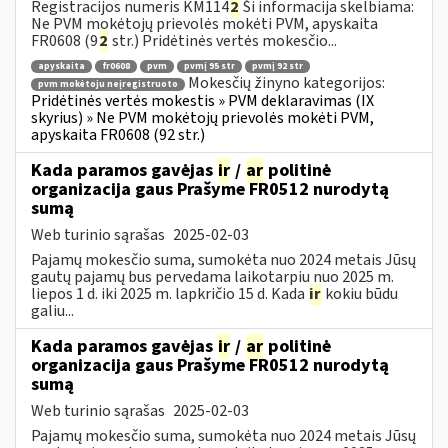
Registracijos numeris KM114
2
Ši informacija skelbiama:
Ne PVM mokėtojų prievolės mokėti PVM, apyskaita
FR0608 (9
2
str.) Pridėtinės vertės mokesčio...
apyskaita
fr0608
pvm
pvmį 95 str
pvmį 92 str
Mokesčių žinyno kategorijos:
pvm mokėtoju neįregistruoto
Pridėtinės vertės mokestis » PVM deklaravimas (IX
skyrius) » Ne PVM mokėtojų prievolės mokėti PVM,
apyskaita FR0608 (92 str.)
Kada paramos gavėjas
ir
/
ar
politinė
organizacija gaus Prašyme FR0512 nurodytą
sumą
Web turinio sąrašas
2025-02-03
Pajamų mokesčio suma, sumokėta nuo 2024 metais Jūsų
gautų pajamų bus pervedama laikotarpiu nuo 2025 m.
liepos 1 d. iki 2025 m. lapkričio 15 d. Kada
ir
kokiu būdu
galiu...
Kada paramos gavėjas
ir
/
ar
politinė
organizacija gaus Prašyme FR0512 nurodytą
sumą
Web turinio sąrašas
2025-02-03
Pajamų mokesčio suma, sumokėta nuo 2024 metais Jūsų