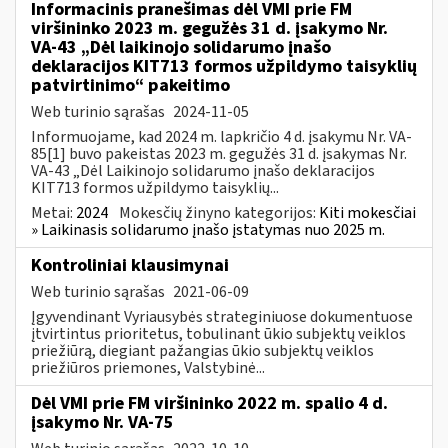
Informacinis pranešimas dėl VMI prie FM
viršininko 2023 m. gegužės 31 d. įsakymo Nr.
VA-43 „Dėl laikinojo solidarumo įnašo
deklaracijos KIT713 formos užpildymo taisyklių
patvirtinimo“ pakeitimo
Web turinio sąrašas
2024-11-05
Informuojame, kad 2024 m. lapkričio 4 d. įsakymu Nr. VA-
85[1] buvo pakeistas 2023 m. gegužės 31 d. įsakymas Nr.
VA-43 „Dėl Laikinojo solidarumo įnašo deklaracijos
KIT713 formos užpildymo taisyklių...
Metai:
2024
Mokesčių žinyno kategorijos:
Kiti mokesčiai
» Laikinasis solidarumo įnašo įstatymas nuo 2025 m.
Kontroliniai klausimynai
Web turinio sąrašas
2021-06-09
Įgyvendinant Vyriausybės strateginiuose dokumentuose
įtvirtintus prioritetus, tobulinant ūkio subjektų veiklos
priežiūrą, diegiant pažangias ūkio subjektų veiklos
priežiūros priemones, Valstybinė...
Dėl VMI prie FM viršininko 2022 m. spalio 4 d.
įsakymo Nr. VA-75