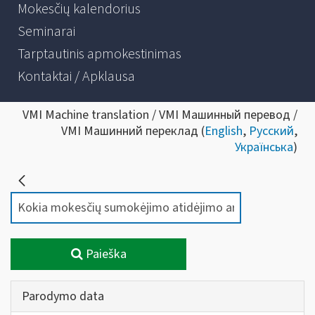
Mokesčių kalendorius
Seminarai
Tarptautinis apmokestinimas
Kontaktai / Apklausa
VMI Machine translation / VMI Машинный перевод /
VMI Машинний переклад (
English
,
Русский
,
Українська
)
Paieška
Parodymo data