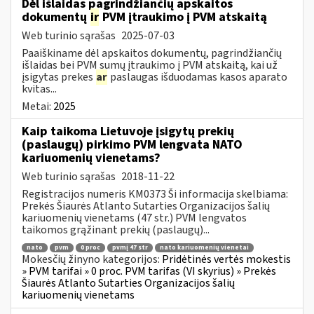
Dėl išlaidas pagrindžiančių apskaitos
dokumentų
ir
PVM įtraukimo į PVM atskaitą
Web turinio sąrašas
2025-07-03
Paaiškiname dėl apskaitos dokumentų, pagrindžiančių
išlaidas bei PVM sumų įtraukimo į PVM atskaitą, kai už
įsigytas prekes
ar
paslaugas išduodamas kasos aparato
kvitas...
Metai:
2025
Kaip taikoma Lietuvoje įsigytų prekių
(paslaugų) pirkimo PVM lengvata NATO
kariuomenių vienetams?
Web turinio sąrašas
2018-11-22
Registracijos numeris KM0373 Ši informacija skelbiama:
Prekės Šiaurės Atlanto Sutarties Organizacijos šalių
kariuomenių vienetams (47 str.) PVM lengvatos
taikomos grąžinant prekių (paslaugų)...
nato
pvm
0 proc
pvmį 47 str
nato kariuomenių vienetai
Mokesčių žinyno kategorijos:
Pridėtinės vertės mokestis
» PVM tarifai » 0 proc. PVM tarifas (VI skyrius) » Prekės
Šiaurės Atlanto Sutarties Organizacijos šalių
kariuomenių vienetams