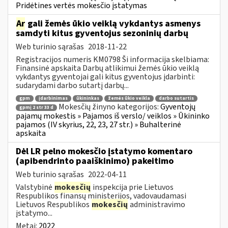
Pridėtines vertės mokesčio įstatymas
Ar
gali žemės ūkio veiklą vykdantys asmenys
samdyti kitus gyventojus sezoninių darbų
Web turinio sąrašas
2018-11-22
Registracijos numeris KM0798 Ši informacija skelbiama:
Finansinė apskaita Darbų atlikimui žemės ūkio veiklą
vykdantys gyventojai gali kitus gyventojus įdarbinti:
sudarydami darbo sutartį darbų...
gpm
įdarbinimas
ūkininkas
žemės ūkio veikla
darbo sutartis
Mokesčių žinyno kategorijos:
Gyventojų
gpmį 2 str 33 d
pajamų mokestis » Pajamos iš verslo/ veiklos » Ūkininko
pajamos (IV skyrius, 22, 23, 27 str.) » Buhalterinė
apskaita
Dėl LR pelno mokesčio įstatymo komentaro
(apibendrinto paaiškinimo) pakeitimo
Web turinio sąrašas
2022-04-11
Valstybinė
mokesčių
inspekcija prie Lietuvos
Respublikos finansų ministerijos, vadovaudamasi
Lietuvos Respublikos
mokesčių
administravimo
įstatymo...
Metai:
2022