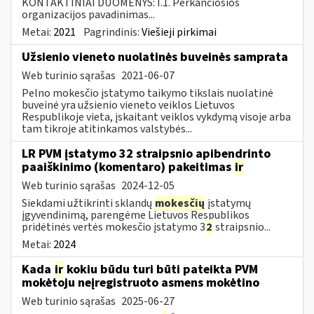
KONTAKTINIAI DUOMENYS: I.1. Perkančiosios
organizacijos pavadinimas...
Metai:
2021
Pagrindinis:
Viešieji pirkimai
Užsienio vieneto nuolatinės buveinės samprata
Web turinio sąrašas
2021-06-07
Pelno mokesčio įstatymo taikymo tikslais nuolatinė
buveinė yra užsienio vieneto veiklos Lietuvos
Respublikoje vieta, įskaitant veiklos vykdymą visoje arba
tam tikroje atitinkamos valstybės...
LR PVM įstatymo 32 straipsnio apibendrinto
paaiškinimo (komentaro) pakeitimas
ir
Web turinio sąrašas
2024-12-05
Siekdami užtikrinti sklandų
mokesčių
įstatymų
įgyvendinimą, parengėme Lietuvos Respublikos
pridėtinės vertės mokesčio įstatymo 3
2
straipsnio...
Metai:
2024
Kada
ir
kokiu būdu turi būti pateikta PVM
mokėtoju neįregistruoto asmens mokėtino
Web turinio sąrašas
2025-06-27