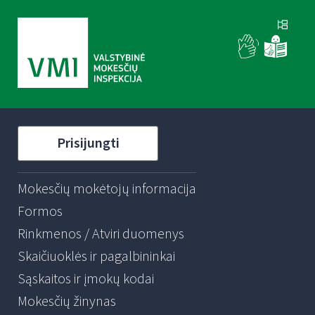
Prisijungti
Mokesčių mokėtojų informacija
Formos
Rinkmenos / Atviri duomenys
Skaičiuoklės ir pagalbininkai
Sąskaitos ir įmokų kodai
Mokesčių žinynas