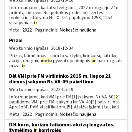
Web turinio sąrašas
2022-10-10
Informuojame, kad atsižvelgiant į 2022 m. rugsėjo 27 d.
priimtą Lietuvos Respublikos pridėtinės vertės
mokesčio įstatymo Nr. IX-751 papildymo 1253, 1254
straipsniais
ir
...
Metai:
2022
Pagrindinis:
Mokesčio naujiena
Prizai
Web turinio sąrašas
2018-12-04
Prizas, laimėjimas – sporto varžybų, konkursų, kitokių
akcijų, renginių
metu
gyventojo pinigais
ar
natūra gauti
prizai
ir
...
Dėl VMI prie FM viršininko 2015 m. liepos 21
dienos įsakymo Nr. VA-49 pakeitimo
Web turinio sąrašas
2022-05-19
Informuojame, kad VMI prie FM[1] įsakymu Nr. VA-50[
2
]
papildėme VMI prie FM įsakymu Nr. VA-49[3] patvirtintą
Aprašo[4] PVM klasifikatorių[5]. Atsižvelgiant į tai, kad...
Metai:
2022
Pagrindinis:
Mokesčio naujiena
Dėl kuro, kuriam taikomos akcizų lengvatos,
žymėjimo
ir
kontrolės