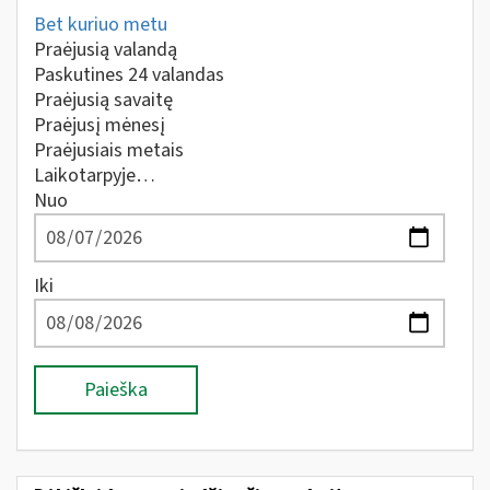
Bet kuriuo metu
Praėjusią valandą
Paskutines 24 valandas
Praėjusią savaitę
Praėjusį mėnesį
Praėjusiais metais
Laikotarpyje…
Nuo
Iki
Paieška