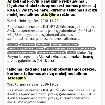
Ar
keliami krovinio saugumo reikalavimai,
išgabenant akcizais apmokestinamas prekes...į
kitą ES valstybę narę, kurioms taikomas akcizų
mokėjimo laikino
atidėjimo
režimas
Web turinio sąrašas
2018-11-22
Registracijos numeris KM1456 Ši informacija skelbiama:
Akcizais apmokestinamų prekių gabenimas (14-18 str.) Į
kitą ES valstybę narę išgabenant akcizais
apmokestinamas prekes, kurioms taikomas...
akcizai
gabenimas
išvežimas
akcizų įstatymo 15 str
krovinio saugumo reikalavimai
akcizų mokėjimo laikino atidėjimo režimas
Mokesčių
pakuočių plombavimas
pakuočių numeravimas
amlar
žinyno kategorijos:
Akcizai » Akcizais apmokestinamų
prekių gabenimas (14-18 str.)
laikoma, kad akcizais apmokestinamos prekės,
kurioms taikomas akcizų mokėjimo laikino
atidėjimo
Web turinio sąrašas
2018-11-22
Registracijos numeris KM1458 Ši informacija skelbiama:
Akcizais apmokestinamų prekių gabenimas (14-18 str.)
Akcizais apmokestinamų prekių, kurioms taikomas
akcizų mokėjimo laikino...