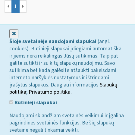
1
Uždaryti
Šioje svetainėje naudojami slapukai
(angl.
cookies). Būtinieji slapukai įdiegiami automatiškai
ir jiems nėra reikalingas Jūsų sutikimas. Taip pat
galite sutikti ir su kitų slapukų naudojimu. Savo
sutikimą bet kada galėsite atšaukti pakeisdami
interneto naršyklės nustatymus ir ištrindami
įrašytus slapukus. Daugiau informacijos
Slapukų
politika
;
Privatumo politika.
Būtinieji slapukai
Naudojami sklandžiam svetainės veikimui ir įgalina
pagrindines svetainės funkcijas. Be šių slapukų
svetainė negali tinkamai veikti.