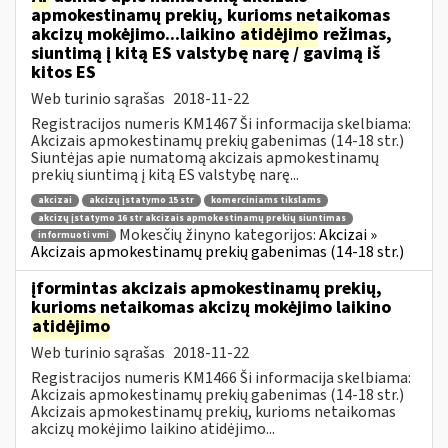
apmokestinamų prekių, kurioms netaikomas
akcizų mokėjimo...laikino
atidėjimo
režimas,
siuntimą į kitą ES valstybę narę / gavimą iš
kitos ES
Web turinio sąrašas
2018-11-22
Registracijos numeris KM1467 Ši informacija skelbiama:
Akcizais apmokestinamų prekių gabenimas (14-18 str.)
Siuntėjas apie numatomą akcizais apmokestinamų
prekių siuntimą į kitą ES valstybę narę...
akcizai
akcizų įstatymo 15 str
komerciniams tikslams
akcizų įstatymo 16 str akcizais apmokestinamų prekių siuntimas
Mokesčių žinyno kategorijos:
Akcizai »
informuoti vmi
Akcizais apmokestinamų prekių gabenimas (14-18 str.)
įformintas akcizais apmokestinamų prekių,
kurioms netaikomas akcizų mokėjimo laikino
atidėjimo
Web turinio sąrašas
2018-11-22
Registracijos numeris KM1466 Ši informacija skelbiama:
Akcizais apmokestinamų prekių gabenimas (14-18 str.)
Akcizais apmokestinamų prekių, kurioms netaikomas
akcizų mokėjimo laikino atidėjimo...