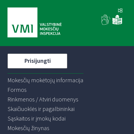
Prisijungti
Mokesčių mokėtojų informacija
Formos
Rinkmenos / Atviri duomenys
Skaičiuoklės ir pagalbininkai
Sąskaitos ir įmokų kodai
Mokesčių žinynas