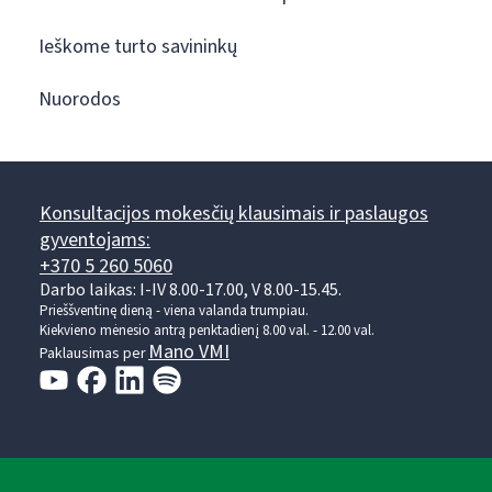
Ieškome turto savininkų
Nuorodos
Konsultacijos mokesčių klausimais ir paslaugos
gyventojams:
+370 5 260 5060
Darbo laikas: I-IV 8.00-17.00, V 8.00-15.45.
Prieššventinę dieną - viena valanda trumpiau.
Kiekvieno mėnesio antrą penktadienį 8.00 val. - 12.00 val.
Mano VMI
Paklausimas per