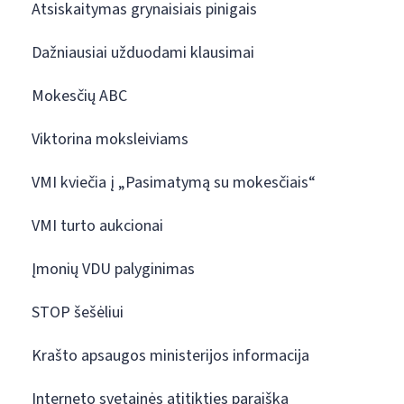
Atsiskaitymas grynaisiais pinigais
Dažniausiai užduodami klausimai
Mokesčių ABC
Viktorina moksleiviams
VMI kviečia į „Pasimatymą su mokesčiais“
VMI turto aukcionai
Įmonių VDU palyginimas
STOP šešėliui
Krašto apsaugos ministerijos informacija
Interneto svetainės atitikties paraiška