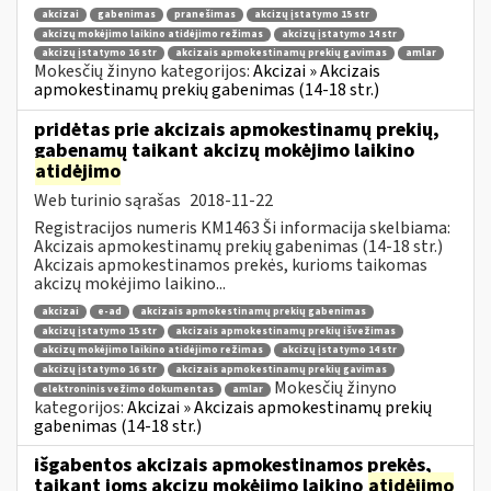
akcizai
gabenimas
pranešimas
akcizų įstatymo 15 str
akcizų mokėjimo laikino atidėjimo režimas
akcizų įstatymo 14 str
akcizų įstatymo 16 str
akcizais apmokestinamų prekių gavimas
amlar
Mokesčių žinyno kategorijos:
Akcizai » Akcizais
apmokestinamų prekių gabenimas (14-18 str.)
pridėtas prie akcizais apmokestinamų prekių,
gabenamų taikant akcizų mokėjimo laikino
atidėjimo
Web turinio sąrašas
2018-11-22
Registracijos numeris KM1463 Ši informacija skelbiama:
Akcizais apmokestinamų prekių gabenimas (14-18 str.)
Akcizais apmokestinamos prekės, kurioms taikomas
akcizų mokėjimo laikino...
akcizai
e-ad
akcizais apmokestinamų prekių gabenimas
akcizų įstatymo 15 str
akcizais apmokestinamų prekių išvežimas
akcizų mokėjimo laikino atidėjimo režimas
akcizų įstatymo 14 str
akcizų įstatymo 16 str
akcizais apmokestinamų prekių gavimas
Mokesčių žinyno
elektroninis vežimo dokumentas
amlar
kategorijos:
Akcizai » Akcizais apmokestinamų prekių
gabenimas (14-18 str.)
išgabentos akcizais apmokestinamos prekės,
taikant joms akcizų mokėjimo laikino
atidėjimo