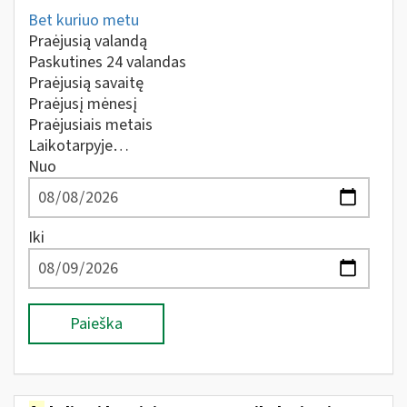
Bet kuriuo metu
Praėjusią valandą
Paskutines 24 valandas
Praėjusią savaitę
Praėjusį mėnesį
Praėjusiais metais
Laikotarpyje…
Nuo
Iki
Paieška