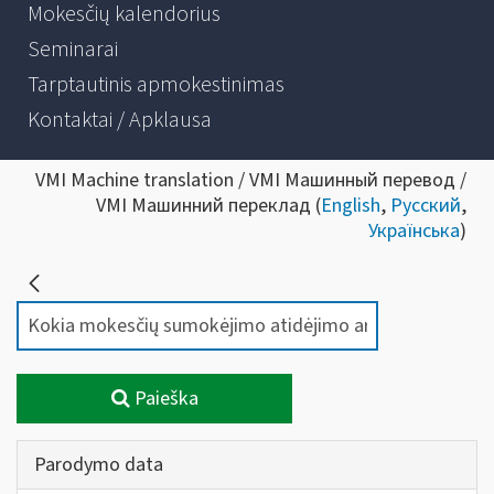
Mokesčių kalendorius
Seminarai
Tarptautinis apmokestinimas
Kontaktai / Apklausa
VMI Machine translation / VMI Машинный перевод /
VMI Машинний переклад (
English
,
Русский
,
Українська
)
Paieška
Parodymo data