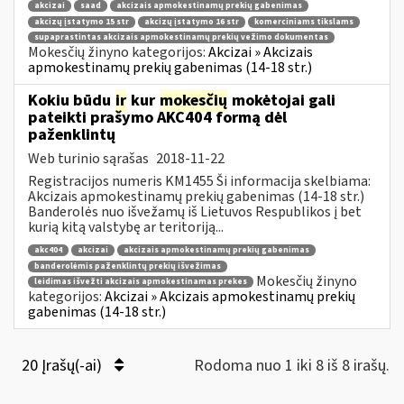
akcizai
saad
akcizais apmokestinamų prekių gabenimas
akcizų įstatymo 15 str
akcizų įstatymo 16 str
komerciniams tikslams
supaprastintas akcizais apmokestinamų prekių vežimo dokumentas
Mokesčių žinyno kategorijos:
Akcizai » Akcizais
apmokestinamų prekių gabenimas (14-18 str.)
Kokiu būdu
ir
kur
mokesčių
mokėtojai gali
pateikti prašymo AKC404 formą dėl
paženklintų
Web turinio sąrašas
2018-11-22
Registracijos numeris KM1455 Ši informacija skelbiama:
Akcizais apmokestinamų prekių gabenimas (14-18 str.)
Banderolės nuo išvežamų iš Lietuvos Respublikos į bet
kurią kitą valstybę ar teritoriją...
akc404
akcizai
akcizais apmokestinamų prekių gabenimas
banderolėmis paženklintų prekių išvežimas
Mokesčių žinyno
leidimas išvežti akcizais apmokestinamas prekes
kategorijos:
Akcizai » Akcizais apmokestinamų prekių
gabenimas (14-18 str.)
20 Įrašų(-ai)
Rodoma nuo 1 iki 8 iš 8 irašų.