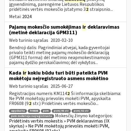
įgyvendinimą, parengėme Lietuvos Respublikos
pridėtinės vertės mokesčio įstatymo 3
2
straipsnio...
Metai:
2024
Pajamų mokesčio sumokėjimas
ir
deklaravimas
(metinė deklaracija GPM311)
Web turinio sąrašas
2020-02-10
Bendroji dalis: Pagrindiniai atvejai, kada gyventojai
privalo teikti metinę pajamų mokesčio deklaraciją
(GPM311 forma): dėl metinio neapmokestinamojo
pajamų dydžio perskaičiavimo; dėl vykdytos...
Kada
ir
kokiu būdu turi būti pateikta PVM
mokėtoju neįregistruoto asmens mokėtino
Web turinio sąrašas
2025-06-27
Registracijos numeris KM114
2
Ši informacija skelbiama:
Ne PVM mokėtojų prievolės mokėti PVM, apyskaita
FR0608 (9
2
str.) Pridėtinės vertės mokesčio...
apyskaita
fr0608
pvm
pvmį 95 str
pvmį 92 str
Mokesčių žinyno kategorijos:
pvm mokėtoju neįregistruoto
Pridėtinės vertės mokestis » PVM deklaravimas (IX
skyrius) » Ne PVM mokėtojų prievolės mokėti PVM,
apyskaita FR0608 (92 str.)