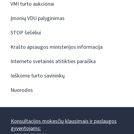
VMI turto aukcionai
Įmonių VDU palyginimas
STOP šešėliui
Krašto apsaugos ministerijos informacija
Interneto svetainės atitikties paraiška
Ieškome turto savininkų
Nuorodos
Konsultacijos mokesčių klausimais ir paslaugos
gyventojams: