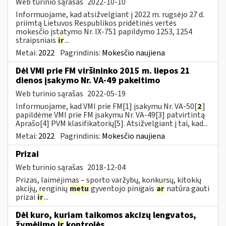
Web turinio sąrašas
2022-10-10
Informuojame, kad atsižvelgiant į 2022 m. rugsėjo 27 d.
priimtą Lietuvos Respublikos pridėtinės vertės
mokesčio įstatymo Nr. IX-751 papildymo 1253, 1254
straipsniais
ir
...
Metai:
2022
Pagrindinis:
Mokesčio naujiena
Dėl VMI prie FM viršininko 2015 m. liepos 21
dienos įsakymo Nr. VA-49 pakeitimo
Web turinio sąrašas
2022-05-19
Informuojame, kad VMI prie FM[1] įsakymu Nr. VA-50[
2
]
papildėme VMI prie FM įsakymu Nr. VA-49[3] patvirtintą
Aprašo[4] PVM klasifikatorių[5]. Atsižvelgiant į tai, kad...
Metai:
2022
Pagrindinis:
Mokesčio naujiena
Prizai
Web turinio sąrašas
2018-12-04
Prizas, laimėjimas – sporto varžybų, konkursų, kitokių
akcijų, renginių
metu
gyventojo pinigais
ar
natūra gauti
prizai
ir
...
Dėl kuro, kuriam taikomos akcizų lengvatos,
žymėjimo
ir
kontrolės