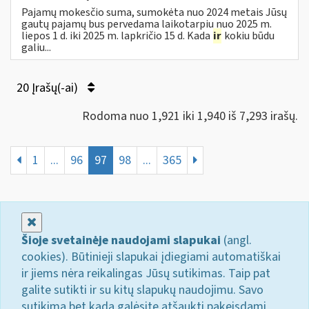
Pajamų mokesčio suma, sumokėta nuo 2024 metais Jūsų
gautų pajamų bus pervedama laikotarpiu nuo 2025 m.
liepos 1 d. iki 2025 m. lapkričio 15 d. Kada
ir
kokiu būdu
galiu...
20 Įrašų(-ai)
Rodoma nuo 1,921 iki 1,940 iš 7,293 irašų.
1
...
96
97
98
...
365
Uždaryti
Šioje svetainėje naudojami slapukai
(angl.
cookies). Būtinieji slapukai įdiegiami automatiškai
ir jiems nėra reikalingas Jūsų sutikimas. Taip pat
galite sutikti ir su kitų slapukų naudojimu. Savo
sutikimą bet kada galėsite atšaukti pakeisdami