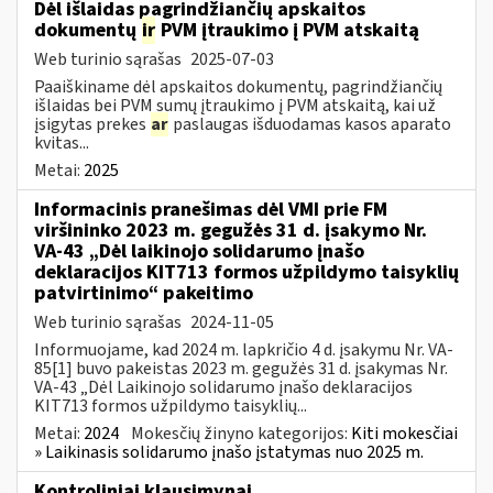
Dėl išlaidas pagrindžiančių apskaitos
dokumentų
ir
PVM įtraukimo į PVM atskaitą
Web turinio sąrašas
2025-07-03
Paaiškiname dėl apskaitos dokumentų, pagrindžiančių
išlaidas bei PVM sumų įtraukimo į PVM atskaitą, kai už
įsigytas prekes
ar
paslaugas išduodamas kasos aparato
kvitas...
Metai:
2025
Informacinis pranešimas dėl VMI prie FM
viršininko 2023 m. gegužės 31 d. įsakymo Nr.
VA-43 „Dėl laikinojo solidarumo įnašo
deklaracijos KIT713 formos užpildymo taisyklių
patvirtinimo“ pakeitimo
Web turinio sąrašas
2024-11-05
Informuojame, kad 2024 m. lapkričio 4 d. įsakymu Nr. VA-
85[1] buvo pakeistas 2023 m. gegužės 31 d. įsakymas Nr.
VA-43 „Dėl Laikinojo solidarumo įnašo deklaracijos
KIT713 formos užpildymo taisyklių...
Metai:
2024
Mokesčių žinyno kategorijos:
Kiti mokesčiai
» Laikinasis solidarumo įnašo įstatymas nuo 2025 m.
Kontroliniai klausimynai