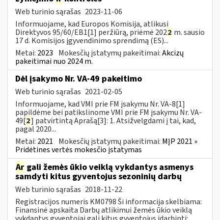
Web turinio sąrašas
2023-11-06
Informuojame, kad Europos Komisija, atlikusi
Direktyvos 95/60/EB1[1] peržiūrą, priėmė 202
2
m. sausio
17 d. Komisijos įgyvendinimo sprendimą (ES)...
Metai:
2023
Mokesčių įstatymų pakeitimai:
Akcizų
pakeitimai nuo 2024 m.
Dėl įsakymo Nr. VA-49 pakeitimo
Web turinio sąrašas
2021-02-05
Informuojame, kad VMI prie FM įsakymu Nr. VA-8[1]
papildėme bei patikslinome VMI prie FM įsakymu Nr. VA-
49[
2
] patvirtintą Aprašą[3]: 1. Atsižvelgdami į tai, kad,
pagal 2020...
Metai:
2021
Mokesčių įstatymų pakeitimai:
MĮP 2021 »
Pridėtines vertės mokesčio įstatymas
Ar
gali žemės ūkio veiklą vykdantys asmenys
samdyti kitus gyventojus sezoninių darbų
Web turinio sąrašas
2018-11-22
Registracijos numeris KM0798 Ši informacija skelbiama:
Finansinė apskaita Darbų atlikimui žemės ūkio veiklą
vykdantys gyventojai gali kitus gyventojus įdarbinti: