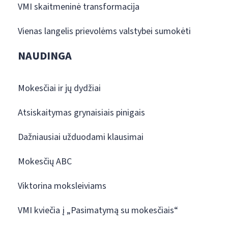
VMI skaitmeninė transformacija
Vienas langelis prievolėms valstybei sumokėti
NAUDINGA
Mokesčiai ir jų dydžiai
Atsiskaitymas grynaisiais pinigais
Dažniausiai užduodami klausimai
Mokesčių ABC
Viktorina moksleiviams
VMI kviečia į „Pasimatymą su mokesčiais“