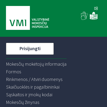
Prisijungti
Mokesčių mokėtojų informacija
Formos
Rinkmenos / Atviri duomenys
Skaičiuoklės ir pagalbininkai
Sąskaitos ir įmokų kodai
Mokesčių žinynas