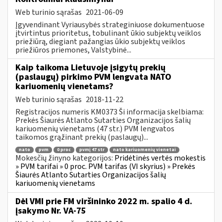
Web turinio sąrašas
2021-06-09
Įgyvendinant Vyriausybės strateginiuose dokumentuose
įtvirtintus prioritetus, tobulinant ūkio subjektų veiklos
priežiūrą, diegiant pažangias ūkio subjektų veiklos
priežiūros priemones, Valstybinė...
Kaip taikoma Lietuvoje įsigytų prekių
(paslaugų) pirkimo PVM lengvata NATO
kariuomenių vienetams?
Web turinio sąrašas
2018-11-22
Registracijos numeris KM0373 Ši informacija skelbiama:
Prekės Šiaurės Atlanto Sutarties Organizacijos šalių
kariuomenių vienetams (47 str.) PVM lengvatos
taikomos grąžinant prekių (paslaugų)...
nato
pvm
0 proc
pvmį 47 str
nato kariuomenių vienetai
Mokesčių žinyno kategorijos:
Pridėtinės vertės mokestis
» PVM tarifai » 0 proc. PVM tarifas (VI skyrius) » Prekės
Šiaurės Atlanto Sutarties Organizacijos šalių
kariuomenių vienetams
Dėl VMI prie FM viršininko 2022 m. spalio 4 d.
įsakymo Nr. VA-75