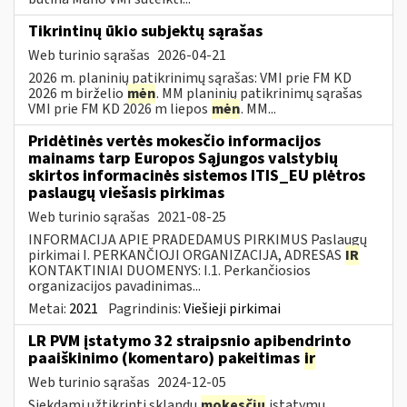
Tikrintinų ūkio subjektų sąrašas
Web turinio sąrašas
2026-04-21
2026 m. planinių patikrinimų sąrašas: VMI prie FM KD
2026 m birželio
mėn
. MM planinių patikrinimų sąrašas
VMI prie FM KD 2026 m liepos
mėn
. MM...
Pridėtinės vertės mokesčio informacijos
mainams tarp Europos Sąjungos valstybių
skirtos informacinės sistemos ITIS_EU plėtros
paslaugų viešasis pirkimas
Web turinio sąrašas
2021-08-25
INFORMACIJA APIE PRADEDAMUS PIRKIMUS Paslaugų
pirkimai I. PERKANČIOJI ORGANIZACIJA, ADRESAS
IR
KONTAKTINIAI DUOMENYS: I.1. Perkančiosios
organizacijos pavadinimas...
Metai:
2021
Pagrindinis:
Viešieji pirkimai
LR PVM įstatymo 32 straipsnio apibendrinto
paaiškinimo (komentaro) pakeitimas
ir
Web turinio sąrašas
2024-12-05
Siekdami užtikrinti sklandų
mokesčių
įstatymų