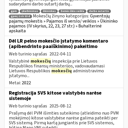
sudarydami darbo sutartį darbų...
gpm
įdarbinimas
ūkininkas
žemės ūkio veikla
darbo sutartis
Mokesčių žinyno kategorijos:
Gyventojų
gpmį 2 str 33 d
pajamų mokestis » Pajamos iš verslo/ veiklos » Ūkininko
pajamos (IV skyrius, 22, 23, 27 str.) » Buhalterinė
apskaita
Dėl LR pelno mokesčio įstatymo komentaro
(apibendrinto paaiškinimo) pakeitimo
Web turinio sąrašas
2022-04-11
Valstybinė
mokesčių
inspekcija prie Lietuvos
Respublikos finansų ministerijos, vadovaudamasi
Lietuvos Respublikos
mokesčių
administravimo
įstatymo...
Metai:
2022
Registracija SVS kitose valstybės narėse
sistemoje
Web turinio sąrašas
2025-08-12
Prašymą dėl PVM išimties suteikimo (atleidimo nuo PVM
mokėjimo) kitose valstybėse narėse galima pateikti per
SVS sistemą. Pirmą kartą jungiantis prie SVS sistemos,
būtina Mano VMI suteikti...