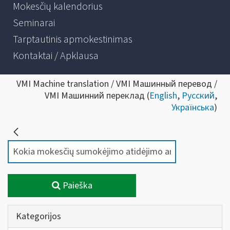
Mokesčių kalendorius
Seminarai
Tarptautinis apmokestinimas
Kontaktai / Apklausa
VMI Machine translation / VMI Машинный перевод /
VMI Машинний переклад (
English
,
Русский
,
Українська
)
Paieška
Kategorijos