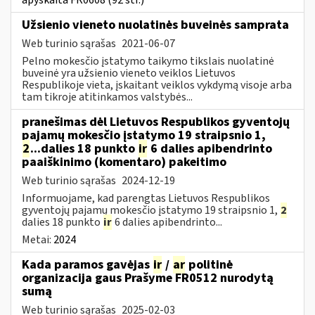
Užsienio vieneto nuolatinės buveinės samprata
Web turinio sąrašas
2021-06-07
Pelno mokesčio įstatymo taikymo tikslais nuolatinė
buveinė yra užsienio vieneto veiklos Lietuvos
Respublikoje vieta, įskaitant veiklos vykdymą visoje arba
tam tikroje atitinkamos valstybės...
pranešimas dėl Lietuvos Respublikos gyventojų
pajamų mokesčio įstatymo 19 straipsnio 1,
2
...dalies 18 punkto
ir
6 dalies apibendrinto
paaiškinimo (komentaro) pakeitimo
Web turinio sąrašas
2024-12-19
Informuojame, kad parengtas Lietuvos Respublikos
gyventojų pajamų mokesčio įstatymo 19 straipsnio 1,
2
dalies 18 punkto
ir
6 dalies apibendrinto...
Metai:
2024
Kada paramos gavėjas
ir
/
ar
politinė
organizacija gaus Prašyme FR0512 nurodytą
sumą
Web turinio sąrašas
2025-02-03