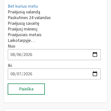
Bet kuriuo metu
Praėjusią valandą
Paskutines 24 valandas
Praėjusią savaitę
Praėjusį mėnesį
Praėjusiais metais
Laikotarpyje…
Nuo
Iki
Paieška