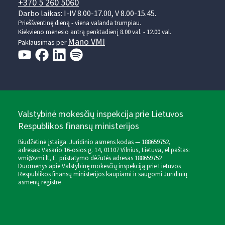
+370 5 260 5060
Darbo laikas: I-IV 8.00-17.00, V 8.00-15.45.
Prieššventinę dieną - viena valanda trumpiau.
Kiekvieno mėnesio antrą penktadienį 8.00 val. - 12.00 val.
Mano VMI
Paklausimas per
Valstybinė mokesčių inspekcija prie Lietuvos
Respublikos finansų ministerijos
Biudžetinė įstaiga. Juridinio asmens kodas — 188659752,
adresas: Vasario 16-osios g. 14, 01107 Vilnius, Lietuva, el.paštas:
vmi@vmi.lt
, E. pristatymo dėžutės adresas 188659752
Duomenys apie Valstybinę mokesčių inspekciją prie Lietuvos
Respublikos finansų ministerijos kaupiami ir saugomi Juridinių
asmenų registre