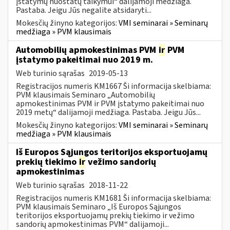
įstatymų nuostatų taikymui“ dalijamoji medžiaga.
Pastaba. Jeigu Jūs negalite atsidaryti...
Mokesčių žinyno kategorijos:
VMI seminarai » Seminarų
medžiaga » PVM klausimais
Automobilių apmokestinimas PVM
ir
PVM
įstatymo pakeitimai nuo 2019 m.
Web turinio sąrašas
2019-05-13
Registracijos numeris KM1667 Ši informacija skelbiama:
PVM klausimais Seminaro „Automobilių
apmokestinimas PVM ir PVM įstatymo pakeitimai nuo
2019 metų“ dalijamoji medžiaga. Pastaba. Jeigu Jūs...
Mokesčių žinyno kategorijos:
VMI seminarai » Seminarų
medžiaga » PVM klausimais
Iš Europos Sąjungos teritorijos eksportuojamų
prekių tiekimo
ir
vežimo sandorių
apmokestinimas
Web turinio sąrašas
2018-11-22
Registracijos numeris KM1681 Ši informacija skelbiama:
PVM klausimais Seminaro „Iš Europos Sąjungos
teritorijos eksportuojamų prekių tiekimo ir vežimo
sandorių apmokestinimas PVM“ dalijamoji...