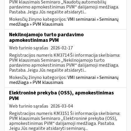
PVM klausimais Seminaro „Naudotų automobilių
pardavimo apmokestinimas PVM“ dalijamoji medžiaga.
Pastaba. Jeigu Jūs negalite atsidaryti...
Mokesčių žinyno kategorijos:
VMI seminarai » Seminarų
medžiaga » PVM klausimais
Nekilnojamojo turto pardavimo
apmokestinimas PVM
Web turinio sąrašas
2026-02-17
Registracijos numeris KM3714 Ši informacija skelbiama:
PVM klausimais Seminaro „Nekilnojamojo turto
pardavimo apmokestinimas PVM“ dalijamoji medžiaga.
Pastaba. Jeigu Jūs negalite atsidaryti...
Mokesčių žinyno kategorijos:
VMI seminarai » Seminarų
medžiaga » PVM klausimais
Elektroninė prekyba (OSS), apmokestinimas
PVM
Web turinio sąrašas
2026-03-04
Registracijos numeris KM3151 Ši informacija skelbiama:
PVM klausimais Seminaro „Elektroninė prekyba (OSS),
apmokestinimas PVM“ dalijamoji medžiaga. Pastaba.
Jeigu Jūs negalite atsidaryti seminarų...