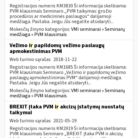
Registracijos numeris KM3830 Ši informacija skelbiama:
PVM klausimais Seminaro „PVM taikymas: grožio
procedūros ar medicininės paslaugos“ dalijamoji
medžiaga. Pastaba. Jeigu Jūs negalite atsidaryti...
Mokesčių žinyno kategorijos:
VMI seminarai » Seminarų
medžiaga » PVM klausimais
Vežimo
ir
papildomų vežimo paslaugų
apmokestinimas PVM
Web turinio sąrašas
2018-11-22
Registracijos numeris KM1685 Ši informacija skelbiama:
PVM klausimais Seminaro „Vežimo ir papildomų vežimo
paslaugų apmokestinimas PVM“ dalijamoji medžiaga.
Pastaba. Jeigu Jūs negalite atsidaryti...
Mokesčių žinyno kategorijos:
VMI seminarai » Seminarų
medžiaga » PVM klausimais
BREXIT įtaka PVM
ir
akcizų įstatymų nuostatų
taikymui
Web turinio sąrašas
2021-05-19
Registracijos numeris KM2919 Ši informacija skelbiama:
PVM klausimais Seminaro „BREXIT įtaka PVM ir akcizų