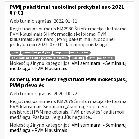
PVMĮ pakeitimai nuotolinei prekybai nuo 2021-
07-01
Web turinio sąrašas
2022-01-11
Registracijos numeris KM2980 Ši informacija skelbiama:
PVM klausimais Ši informacija skelbiama: PVM
klausimais Seminaro „PVMĮ pakeitimai nuotolinei
prekybai nuo 2021-07-01“ dalijamoji medžiaga....
pvm
nuotolinė prekyba
importuojamos prekės
es vidaus nuotolinė prekyba prekėmis
150 eurų
pvmį pakeitimai
Mokesčių žinyno kategorijos:
VMI seminarai » Seminarų
medžiaga » PVM klausimais
Asmenų, kurie nėra registruoti PVM mokėtojais,
PVM prievolės
Web turinio sąrašas
2020-10-22
Registracijos numeris KM2679 Ši informacija skelbiama:
PVM klausimais Seminaro „Asmenų, kurie nėra
registruoti PVM mokėtojais, PVM prievolės“ dalijamoji
medžiaga. Pastaba. Jeigu Jūs negalite...
Mokesčių žinyno kategorijos:
VMI seminarai » Seminarų
medžiaga » PVM klausimais