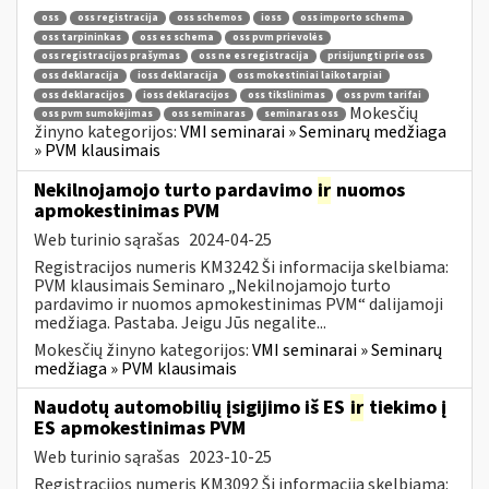
oss
oss registracija
oss schemos
ioss
oss importo schema
oss tarpininkas
oss es schema
oss pvm prievolės
oss registracijos prašymas
oss ne es registracija
prisijungti prie oss
oss deklaracija
ioss deklaracija
oss mokestiniai laikotarpiai
oss deklaracijos
ioss deklaracijos
oss tikslinimas
oss pvm tarifai
Mokesčių
oss pvm sumokėjimas
oss seminaras
seminaras oss
žinyno kategorijos:
VMI seminarai » Seminarų medžiaga
» PVM klausimais
Nekilnojamojo turto pardavimo
ir
nuomos
apmokestinimas PVM
Web turinio sąrašas
2024-04-25
Registracijos numeris KM3242 Ši informacija skelbiama:
PVM klausimais Seminaro „Nekilnojamojo turto
pardavimo ir nuomos apmokestinimas PVM“ dalijamoji
medžiaga. Pastaba. Jeigu Jūs negalite...
Mokesčių žinyno kategorijos:
VMI seminarai » Seminarų
medžiaga » PVM klausimais
Naudotų automobilių įsigijimo iš ES
ir
tiekimo į
ES apmokestinimas PVM
Web turinio sąrašas
2023-10-25
Registracijos numeris KM3092 Ši informacija skelbiama: