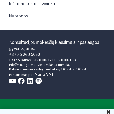
Ieškome turto savininkų
Nuorodos
Konsultacijos mokesčių klausimais ir paslaugos
gyventojams:
+370 5 260 5060
Darbo laikas: I-IV 8.00-17.00, V 8.00-15.45.
Prieššventinę dieną - viena valanda trumpiau.
Kiekvieno mėnesio antrą penktadienį 8.00 val. - 12.00 val.
Mano VMI
Paklausimas per
Valstybinė mokesčių inspekcija prie Lietuvos
U