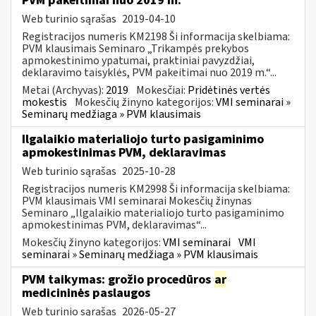
PVM pakeitimai nuo 2019 m.
Web turinio sąrašas
2019-04-10
Registracijos numeris KM2198 Ši informacija skelbiama:
PVM klausimais Seminaro „Trikampės prekybos
apmokestinimo ypatumai, praktiniai pavyzdžiai,
deklaravimo taisyklės, PVM pakeitimai nuo 2019 m.“...
Metai (Archyvas):
2019
Mokesčiai:
Pridėtinės vertės
mokestis
Mokesčių žinyno kategorijos:
VMI seminarai »
Seminarų medžiaga » PVM klausimais
Ilgalaikio materialiojo turto pasigaminimo
apmokestinimas PVM, deklaravimas
Web turinio sąrašas
2025-10-28
Registracijos numeris KM2998 Ši informacija skelbiama:
PVM klausimais VMI seminarai Mokesčių žinynas
Seminaro „Ilgalaikio materialiojo turto pasigaminimo
apmokestinimas PVM, deklaravimas“...
Mokesčių žinyno kategorijos:
VMI seminarai
VMI
seminarai » Seminarų medžiaga » PVM klausimais
PVM taikymas: grožio procedūros
ar
medicininės paslaugos
Web turinio sąrašas
2026-05-27