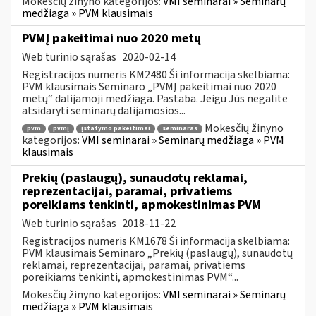
Mokesčių žinyno kategorijos:
VMI seminarai » Seminarų
medžiaga » PVM klausimais
PVMĮ pakeitimai nuo 2020 metų
Web turinio sąrašas
2020-02-14
Registracijos numeris KM2480 Ši informacija skelbiama:
PVM klausimais Seminaro „PVMĮ pakeitimai nuo 2020
metų“ dalijamoji medžiaga. Pastaba. Jeigu Jūs negalite
atsidaryti seminarų dalijamosios...
Mokesčių žinyno
pvm
pvmį
įstatymo pakeitimai
seminaras
kategorijos:
VMI seminarai » Seminarų medžiaga » PVM
klausimais
Prekių (paslaugų), sunaudotų reklamai,
reprezentacijai, paramai, privatiems
poreikiams tenkinti, apmokestinimas PVM
Web turinio sąrašas
2018-11-22
Registracijos numeris KM1678 Ši informacija skelbiama:
PVM klausimais Seminaro „Prekių (paslaugų), sunaudotų
reklamai, reprezentacijai, paramai, privatiems
poreikiams tenkinti, apmokestinimas PVM“...
Mokesčių žinyno kategorijos:
VMI seminarai » Seminarų
medžiaga » PVM klausimais