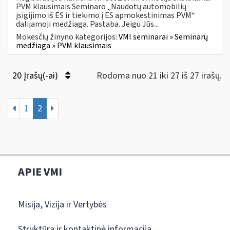
PVM klausimais Seminaro „Naudotų automobilių
įsigijimo iš ES ir tiekimo į ES apmokestinimas PVM“
dalijamoji medžiaga. Pastaba. Jeigu Jūs...
Mokesčių žinyno kategorijos:
VMI seminarai » Seminarų
medžiaga » PVM klausimais
20 Įrašų(-ai)
Rodoma nuo 21 iki 27 iš 27 irašų.
1
2
APIE VMI
Misija, Vizija ir Vertybės
Struktūra ir kontaktinė informacija