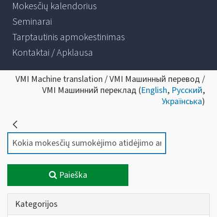
Mokesčių kalendorius
Seminarai
Tarptautinis apmokestinimas
Kontaktai / Apklausa
VMI Machine translation / VMI Машинный перевод /
VMI Машинний переклад (
English
,
Русский
,
Українська
)
Paieška
Kategorijos