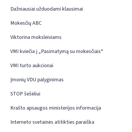
Dažniausiai užduodami klausimai
Mokesčių ABC
Viktorina moksleiviams
VMI kviečia į „Pasimatymą su mokesčiais“
VMI turto aukcionai
Įmonių VDU palyginimas
STOP šešėliui
Krašto apsaugos ministerijos informacija
Interneto svetainės atitikties paraiška