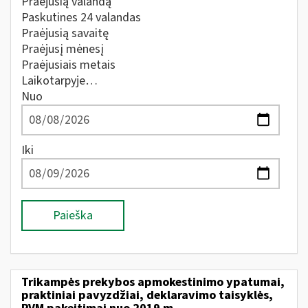
Praėjusią valandą
Paskutines 24 valandas
Praėjusią savaitę
Praėjusį mėnesį
Praėjusiais metais
Laikotarpyje…
Nuo
Iki
Paieška
Trikampės prekybos apmokestinimo ypatumai,
praktiniai pavyzdžiai, deklaravimo taisyklės,