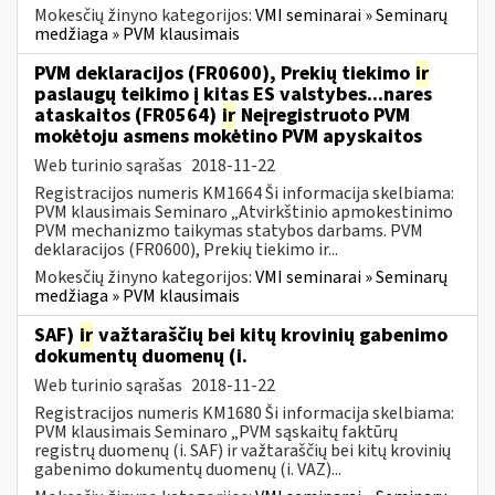
Mokesčių žinyno kategorijos:
VMI seminarai » Seminarų
medžiaga » PVM klausimais
PVM deklaracijos (FR0600), Prekių tiekimo
ir
paslaugų teikimo į kitas ES valstybes...nares
ataskaitos (FR0564)
ir
Neįregistruoto PVM
mokėtoju asmens mokėtino PVM apyskaitos
Web turinio sąrašas
2018-11-22
Registracijos numeris KM1664 Ši informacija skelbiama:
PVM klausimais Seminaro „Atvirkštinio apmokestinimo
PVM mechanizmo taikymas statybos darbams. PVM
deklaracijos (FR0600), Prekių tiekimo ir...
Mokesčių žinyno kategorijos:
VMI seminarai » Seminarų
medžiaga » PVM klausimais
SAF)
ir
važtaraščių bei kitų krovinių gabenimo
dokumentų duomenų (i.
Web turinio sąrašas
2018-11-22
Registracijos numeris KM1680 Ši informacija skelbiama:
PVM klausimais Seminaro „PVM sąskaitų faktūrų
registrų duomenų (i. SAF) ir važtaraščių bei kitų krovinių
gabenimo dokumentų duomenų (i. VAZ)...