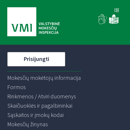
Prisijungti
Mokesčių mokėtojų informacija
Formos
Rinkmenos / Atviri duomenys
Skaičiuoklės ir pagalbininkai
Sąskaitos ir įmokų kodai
Mokesčių žinynas