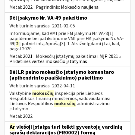
Metai:
2022
Pagrindinis:
Mokesčio naujiena
Dėl įsakymo Nr. VA-49 pakeitimo
Web turinio sąrašas
2021-02-05
Informuojame, kad VMI prie FM įsakymu Nr. VA-8[1]
papildėme bei patikslinome VMI prie FM įsakymu Nr. VA-
49[
2
] patvirtintą Aprašą[3]: 1. Atsižvelgdami į tai, kad,
pagal 2020...
Metai:
2021
Mokesčių įstatymų pakeitimai:
MĮP 2021 »
Pridėtines vertės mokesčio įstatymas
Dėl LR pelno mokesčio įstatymo komentaro
(apibendrinto paaiškinimo) pakeitimo
Web turinio sąrašas
2022-04-11
Valstybinė
mokesčių
inspekcija prie Lietuvos
Respublikos finansų ministerijos, vadovaudamasi
Lietuvos Respublikos
mokesčių
administravimo
įstatymo...
Metai:
2022
Ar
viešoji įstaiga turi teikti gyventojų vardinių
sąrašų deklaracijos (FR0002) formą