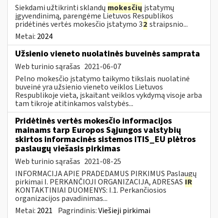
Siekdami užtikrinti sklandų
mokesčių
įstatymų
įgyvendinimą, parengėme Lietuvos Respublikos
pridėtinės vertės mokesčio įstatymo 3
2
straipsnio...
Metai:
2024
Užsienio vieneto nuolatinės buveinės samprata
Web turinio sąrašas
2021-06-07
Pelno mokesčio įstatymo taikymo tikslais nuolatinė
buveinė yra užsienio vieneto veiklos Lietuvos
Respublikoje vieta, įskaitant veiklos vykdymą visoje arba
tam tikroje atitinkamos valstybės...
Pridėtinės vertės mokesčio informacijos
mainams tarp Europos Sąjungos valstybių
skirtos informacinės sistemos ITIS_EU plėtros
paslaugų viešasis pirkimas
Web turinio sąrašas
2021-08-25
INFORMACIJA APIE PRADEDAMUS PIRKIMUS Paslaugų
pirkimai I. PERKANČIOJI ORGANIZACIJA, ADRESAS
IR
KONTAKTINIAI DUOMENYS: I.1. Perkančiosios
organizacijos pavadinimas...
Metai:
2021
Pagrindinis:
Viešieji pirkimai