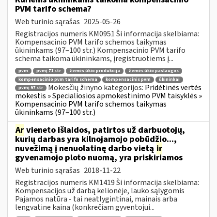
PVM tarifo schema?
Web turinio sąrašas
2025-05-26
Registracijos numeris KM0951 Ši informacija skelbiama:
Kompensacinio PVM tarifo schemos taikymas
ūkininkams (97–100 str.) Kompensacinio PVM tarifo
schema taikoma ūkininkams, įregistruotiems į...
pvm
pvmį 71 str
žemės ūkio produkcija
žemės ūkio paslaugos
kompensacinio pvm tarifo schema
kompensacinis pvm
ūkininkai
Mokesčių žinyno kategorijos:
Pridėtinės vertės
pvmį 97 str
mokestis » Specialiosios apmokestinimo PVM taisyklės »
Kompensacinio PVM tarifo schemos taikymas
ūkininkams (97–100 str.)
Ar
vieneto išlaidos, patirtos už darbuotojų,
kurių darbas yra kilnojamojo pobūdžio...,
nuvežimą į nenuolatinę darbo vietą
ir
gyvenamojo ploto nuomą, yra priskiriamos
Web turinio sąrašas
2018-11-22
Registracijos numeris KM1419 Ši informacija skelbiama:
Kompensacijos už darbą kelionėje, lauko sąlygomis
Pajamos natūra - tai neatlygintinai, mainais arba
lengvatine kaina (konkrečiam gyventojui...