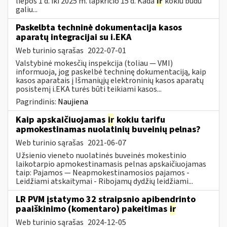
liepos 1 d. iki 2025 m. lapkričio 15 d. Kada
ir
kokiu būdu
galiu...
Paskelbta techninė dokumentacija kasos
aparatų integracijai su i.EKA
Web turinio sąrašas
2022-07-01
Valstybinė mokesčių inspekcija (toliau — VMI)
informuoja, jog paskelbė techninę dokumentaciją, kaip
kasos aparatais į Išmaniųjų elektroninių kasos aparatų
posistemį i.EKA turės būti teikiami kasos...
Pagrindinis:
Naujiena
Kaip apskaičiuojamas
ir
kokiu tarifu
apmokestinamas nuolatinių buveinių pelnas?
Web turinio sąrašas
2021-06-07
Užsienio vieneto nuolatinės buveinės mokestinio
laikotarpio apmokestinamasis pelnas apskaičiuojamas
taip: Pajamos — Neapmokestinamosios pajamos -
Leidžiami atskaitymai - Ribojamų dydžių leidžiami...
LR PVM įstatymo 32 straipsnio apibendrinto
paaiškinimo (komentaro) pakeitimas
ir
Web turinio sąrašas
2024-12-05