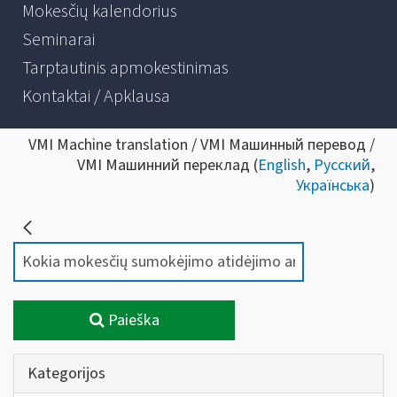
Mokesčių kalendorius
Seminarai
Tarptautinis apmokestinimas
Kontaktai / Apklausa
VMI Machine translation / VMI Машинный перевод /
VMI Машинний переклад (
English
,
Русский
,
Українська
)
Paieška
Kategorijos