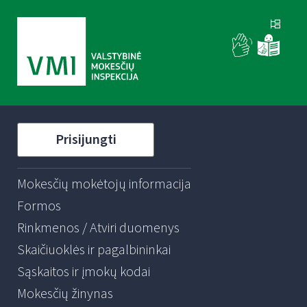
Prisijungti
Mokesčių mokėtojų informacija
Formos
Rinkmenos / Atviri duomenys
Skaičiuoklės ir pagalbininkai
Sąskaitos ir įmokų kodai
Mokesčių žinynas