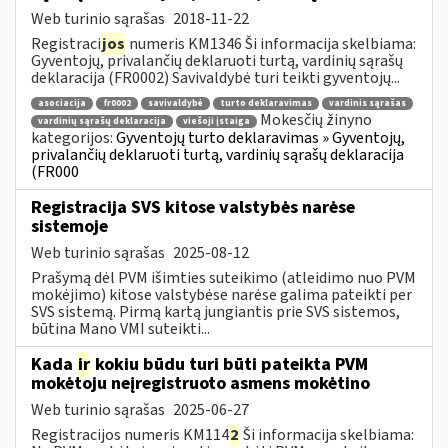
Web turinio sąrašas
2018-11-22
Registraci
jos
numeris KM1346 Ši informacija skelbiama:
Gyventojų, privalančių deklaruoti turtą, vardinių sąrašų
deklaracija (FR0002) Savivaldybė turi teikti gyventojų...
asociacija
fr0002
savivaldybė
turto deklaravimas
vardinis sąrašas
Mokesčių žinyno
vardinių sąrašų deklaracija
viešoji įstaiga
kategorijos:
Gyventojų turto deklaravimas » Gyventojų,
privalančių deklaruoti turtą, vardinių sąrašų deklaracija
(FR000
Registracija SVS kitose valstybės narėse
sistemoje
Web turinio sąrašas
2025-08-12
Prašymą dėl PVM išimties suteikimo (atleidimo nuo PVM
mokėjimo) kitose valstybėse narėse galima pateikti per
SVS sistemą. Pirmą kartą jungiantis prie SVS sistemos,
būtina Mano VMI suteikti...
Kada
ir
kokiu būdu turi būti pateikta PVM
mokėtoju neįregistruoto asmens mokėtino
Web turinio sąrašas
2025-06-27
Registracijos numeris KM114
2
Ši informacija skelbiama: