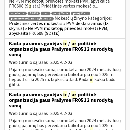
Ne PVM mokėtojų prievolės mokėti PVM, apyskaita
FR0608 (9
2
str.) Pridėtinės vertės mokesčio...
apyskaita
fr0608
pvm
pvmį 95 str
pvmį 92 str
Mokesčių žinyno kategorijos:
pvm mokėtoju neįregistruoto
Pridėtinės vertės mokestis » PVM deklaravimas (IX
skyrius) » Ne PVM mokėtojų prievolės mokėti PVM,
apyskaita FR0608 (92 str.)
Kada paramos gavėjas
ir
/
ar
politinė
organizacija gaus Prašyme FR0512 nurodytą
sumą
Web turinio sąrašas
2025-02-03
Pajamų mokesčio suma, sumokėta nuo 2024 metais Jūsų
gautų pajamų bus pervedama laikotarpiu nuo 2025 m.
liepos 1 d. iki 2025 m. lapkričio 15 d. Kada
ir
kokiu būdu
galiu...
Kada paramos gavėjas
ir
/
ar
politinė
organizacija gaus Prašyme FR0512 nurodytą
sumą
Web turinio sąrašas
2025-02-03
Pajamų mokesčio suma, sumokėta nuo 2024 metais Jūsų
gautų pajamų bus pervedama laikotarpiu nuo 2025 m.