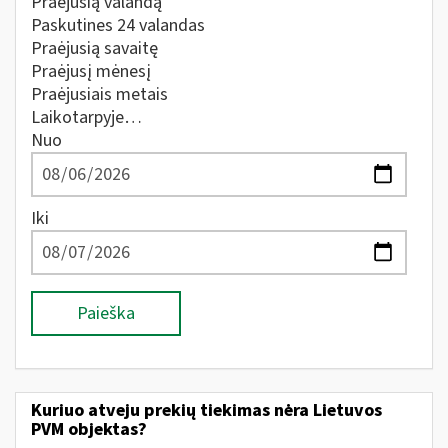
Praėjusią valandą
Paskutines 24 valandas
Praėjusią savaitę
Praėjusį mėnesį
Praėjusiais metais
Laikotarpyje…
Nuo
Iki
Paieška
Kuriuo atveju prekių tiekimas nėra Lietuvos
PVM objektas?