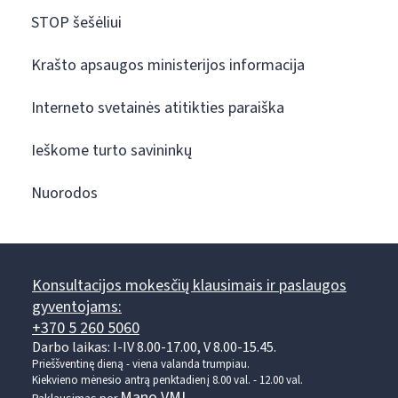
STOP šešėliui
Krašto apsaugos ministerijos informacija
Interneto svetainės atitikties paraiška
Ieškome turto savininkų
Nuorodos
Konsultacijos mokesčių klausimais ir paslaugos
gyventojams:
+370 5 260 5060
Darbo laikas: I-IV 8.00-17.00, V 8.00-15.45.
Prieššventinę dieną - viena valanda trumpiau.
Kiekvieno mėnesio antrą penktadienį 8.00 val. - 12.00 val.
Mano VMI