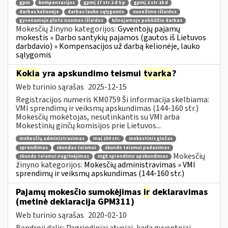
gpm
kompensacijos
gpmį 17 str 1 d 5 p
gpmį 2 str 15 d
darbas kelionėje
darbas lauko sąlygomis
nuvežimo išlaidos
gyvenamojo ploto nuomos išlaidos
kilnojamojo pobūdžio darbas
Mokesčių žinyno kategorijos:
Gyventojų pajamų
mokestis » Darbo santykių pajamos (gautos iš Lietuvos
darbdavio) » Kompensacijos už darbą kelionėje, lauko
sąlygomis
Kokia
yra apskundimo teismui
tvarka
?
Web turinio sąrašas
2025-12-15
Registracijos numeris KM0759 Ši informacija skelbiama:
VMI sprendimų ir veiksmų apskundimas (144-160 str.)
Mokesčių mokėtojas, nesutinkantis su VMI arba
Mokestinių ginčų komisijos prie Lietuvos...
mokesčių administravimas
maį 159 str.
mokestinis ginčas
sprendimas
skundas teismui
skundo teismui padavimas
Mokesčių
skundo teismui nagrinėjimas
mgk sprendimo apskundimas
žinyno kategorijos:
Mokesčių administravimas » VMI
sprendimų ir veiksmų apskundimas (144-160 str.)
Pajamų mokesčio sumokėjimas
ir
deklaravimas
(metinė deklaracija GPM311)
Web turinio sąrašas
2020-02-10
Bendroji dalis: Pagrindiniai atvejai, kada gyventojai