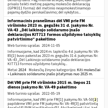
privalo teikti metinę pajamų mokesčio deklaraciją
(GPM311 forma): dėl metinio neapmokestinamojo
pajamų dydžio perskaičiavimo; dėl vykdytos...
Informacinis pranešimas dėl VMI prie FM
viršininko 2023 m. gegužės 31 d. įsakymo Nr.
VA-43 „Dėl laikinojo solidarumo įnašo
deklaracijos KIT713 formos užpildymo taisyklių
patvirtinimo“ pakeitimo
Web turinio sąrašas
2024-11-05
Informuojame, kad 2024 m. lapkričio 4 d. įsakymu Nr. VA-
85[1] buvo pakeistas 2023 m. gegužės 31 d. įsakymas Nr.
VA-43 „Dėl Laikinojo solidarumo įnašo deklaracijos
KIT713 formos užpildymo taisyklių...
Metai:
2024
Mokesčių žinyno kategorijos:
Kiti mokesčiai
» Laikinasis solidarumo įnašo įstatymas nuo 2025 m.
Dėl VMI prie FM viršininko 2015 m. liepos 21
dienos įsakymo Nr. VA-49 pakeitimo
Web turinio sąrašas
2022-05-19
Informuojame, kad VMI prie FM[1] įsakymu Nr. VA-50[
2
]
papildėme VMI prie FM įsakymu Nr. VA-49[3] patvirtintą
Aprašo[4] PVM klasifikatorių[5]. Atsižvelgiant į tai, kad...