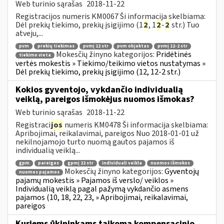
Web turinio sąrašas
2018-11-22
Registracijos numeris KM0067 Ši informacija skelbiama:
Dėl prekių tiekimo, prekių įsigijimo (1
2
, 1
2
-
2
str.) Tuo
atveju,...
pvm
prekių tiekimas
pvmį 12 str
pvm objektas
pvmį 12-2 str
Mokesčių žinyno kategorijos:
Pridėtinės
tiekimo vieta
vertės mokestis » Tiekimo/teikimo vietos nustatymas »
Dėl prekių tiekimo, prekių įsigijimo (12, 12-2 str.)
Kokios gyventojo, vykdančio individualią
veiklą, pareigos išmokėjus nuomos išmokas?
Web turinio sąrašas
2018-11-22
Registraci
jos
numeris KM0478 Ši informacija skelbiama:
Apribojimai, reikalavimai, pareigos Nuo 2018-01-01 už
nekilnojamojo turto nuomą gautos pajamos iš
individualią veiklą...
gpm
pareigos
gpmį 22 str
individuali veikla
nuomos išmokos
Mokesčių žinyno kategorijos:
Gyventojų
nuomos pajamos
pajamų mokestis » Pajamos iš verslo/ veiklos »
Individualią veiklą pagal pažymą vykdančio asmens
pajamos (10, 18, 22, 23, » Apribojimai, reikalavimai,
pareigos
Kuriems ūkininkams taikoma kompensacinio