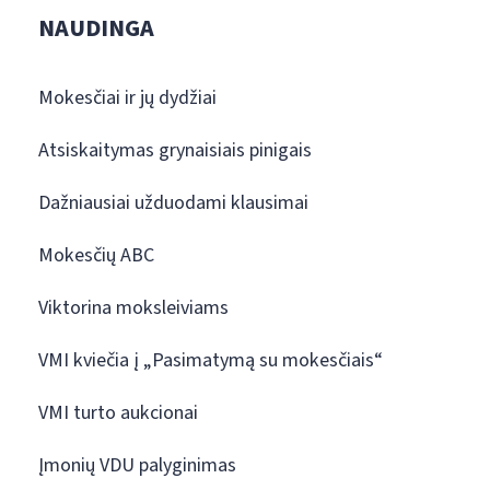
NAUDINGA
Mokesčiai ir jų dydžiai
Atsiskaitymas grynaisiais pinigais
Dažniausiai užduodami klausimai
Mokesčių ABC
Viktorina moksleiviams
VMI kviečia į „Pasimatymą su mokesčiais“
VMI turto aukcionai
Įmonių VDU palyginimas