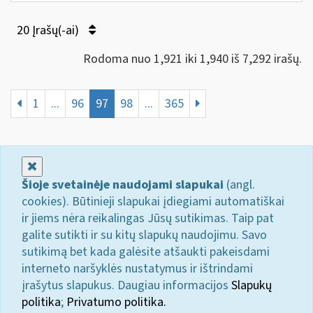
20 Įrašų(-ai)
Rodoma nuo 1,921 iki 1,940 iš 7,292 irašų.
1
...
96
97
98
...
365
Uždaryti
Šioje svetainėje naudojami slapukai
(angl.
cookies). Būtinieji slapukai įdiegiami automatiškai
ir jiems nėra reikalingas Jūsų sutikimas. Taip pat
galite sutikti ir su kitų slapukų naudojimu. Savo
sutikimą bet kada galėsite atšaukti pakeisdami
interneto naršyklės nustatymus ir ištrindami
įrašytus slapukus. Daugiau informacijos
Slapukų
politika
;
Privatumo politika.