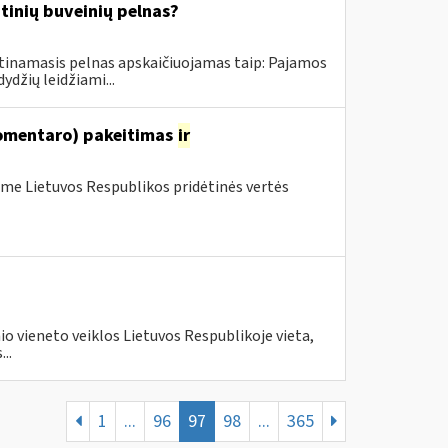
inių buveinių pelnas?
tinamasis pelnas apskaičiuojamas taip: Pajamos
džių leidžiami...
komentaro) pakeitimas
ir
me Lietuvos Respublikos pridėtinės vertės
o vieneto veiklos Lietuvos Respublikoje vieta,
..
1
...
96
97
98
...
365