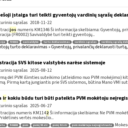
ešoji įstaiga turi teikti gyventojų vardinių sąrašų dekl
urinio sąrašas
2018-11-22
traci
jos
numeris KM1346 Ši informacija skelbiama: Gyventojų, priv
racija (FR0002) Savivaldybė turi teikti gyventojų...
cija
fr0002
savivaldybė
turto deklaravimas
vardinis sąrašas
vardinių sąrašų dek
tojų turto deklaravimas » Gyventojų, privalančių deklaruoti turtą,
stracija SVS kitose valstybės narėse sistemoje
urinio sąrašas
2025-08-12
mą dėl PVM išimties suteikimo (atleidimo nuo PVM mokėjimo) kito
mą. Pirmą kartą jungiantis prie SVS sistemos, būtina Mano VMI sutei
a
ir
kokiu būdu turi būti pateikta PVM mokėtoju neįregi
urinio sąrašas
2025-06-27
tracijos numeris KM114
2
Ši informacija skelbiama: Ne PVM mokėt
 Pridėtinės vertės mokesčio...
Mokesč
aita
fr0608
pvm
pvmį 95 str
pvmį 92 str
pvm mokėtoju neįregistruoto