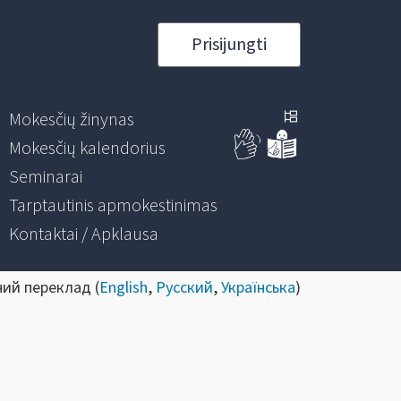
Prisijungti
Mokesčių žinynas
Mokesčių kalendorius
Seminarai
Tarptautinis apmokestinimas
Kontaktai / Apklausa
ний переклад (
English
,
Русский
,
Українська
)