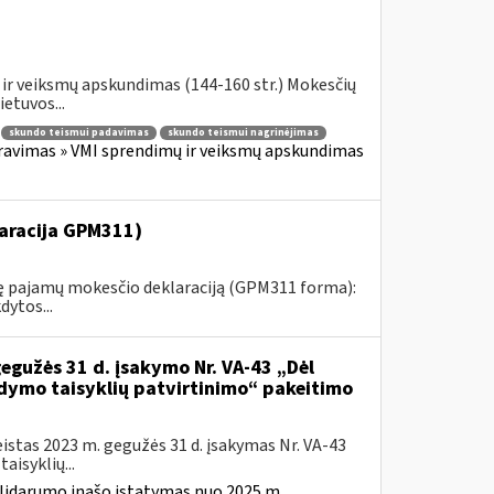
ir veiksmų apskundimas (144-160 str.) Mokesčių
etuvos...
skundo teismui padavimas
skundo teismui nagrinėjimas
ravimas » VMI sprendimų ir veiksmų apskundimas
aracija GPM311)
tinę pajamų mokesčio deklaraciją (GPM311 forma):
ytos...
gegužės 31 d. įsakymo Nr. VA-43 „Dėl
ldymo taisyklių patvirtinimo“ pakeitimo
istas 2023 m. gegužės 31 d. įsakymas Nr. VA-43
isyklių...
solidarumo įnašo įstatymas nuo 2025 m.