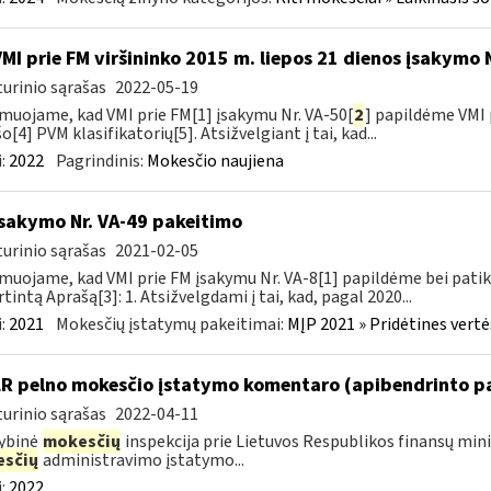
VMI prie FM viršininko 2015 m. liepos 21 dienos įsakymo 
urinio sąrašas
2022-05-19
muojame, kad VMI prie FM[1] įsakymu Nr. VA-50[
2
] papildėme VMI 
o[4] PVM klasifikatorių[5]. Atsižvelgiant į tai, kad...
:
2022
Pagrindinis:
Mokesčio naujiena
įsakymo Nr. VA-49 pakeitimo
urinio sąrašas
2021-02-05
muojame, kad VMI prie FM įsakymu Nr. VA-8[1] papildėme bei patik
rtintą Aprašą[3]: 1. Atsižvelgdami į tai, kad, pagal 2020...
:
2021
Mokesčių įstatymų pakeitimai:
MĮP 2021 » Pridėtines vert
LR pelno mokesčio įstatymo komentaro (apibendrinto p
urinio sąrašas
2022-04-11
ybinė
mokesčių
inspekcija prie Lietuvos Respublikos finansų min
sčių
administravimo įstatymo...
:
2022