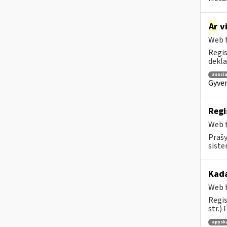
Ar
vi
Web t
Regis
dekla
asocia
Gyven
Regi
Web t
Prašy
siste
Kad
Web t
Regis
str.)
apysk