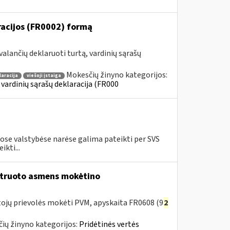
aracijos (FR0002) formą
alančių deklaruoti turtą, vardinių sąrašų
Mokesčių žinyno kategorijos:
laracija
viešoji įstaiga
 vardinių sąrašų deklaracija (FR000
se valstybėse narėse galima pateikti per SVS
kti...
struoto asmens mokėtino
ojų prievolės mokėti PVM, apyskaita FR0608 (9
2
ių žinyno kategorijos:
Pridėtinės vertės