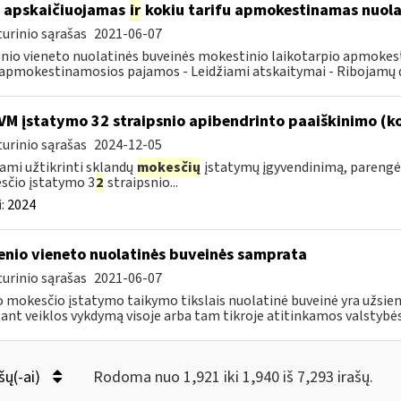
 apskaičiuojamas
ir
kokiu tarifu apmokestinamas nuolat
urinio sąrašas
2021-06-07
nio vieneto nuolatinės buveinės mokestinio laikotarpio apmokes
pmokestinamosios pajamos - Leidžiami atskaitymai - Ribojamų dy
VM įstatymo 32 straipsnio apibendrinto paaiškinimo (
urinio sąrašas
2024-12-05
ami užtikrinti sklandų
mokesčių
įstatymų įgyvendinimą, parengė
sčio įstatymo 3
2
straipsnio...
:
2024
enio vieneto nuolatinės buveinės samprata
urinio sąrašas
2021-06-07
 mokesčio įstatymo taikymo tikslais nuolatinė buveinė yra užsieni
tant veiklos vykdymą visoje arba tam tikroje atitinkamos valstybės.
šų(-ai)
Rodoma nuo 1,921 iki 1,940 iš 7,293 irašų.