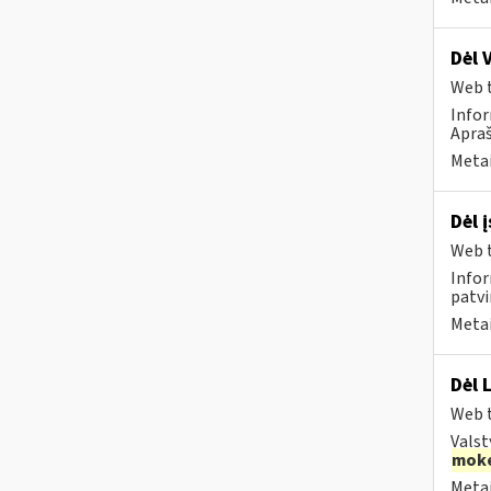
Dėl 
Web t
Infor
Apraš
Metai
Dėl 
Web t
Infor
patvi
Metai
Dėl 
Web t
Valst
moke
Metai