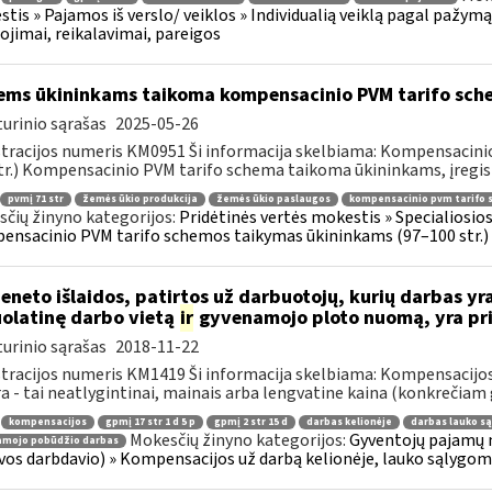
tis » Pajamos iš verslo/ veiklos » Individualią veiklą pagal pažymą
ojimai, reikalavimai, pareigos
ems ūkininkams taikoma kompensacinio PVM tarifo sch
urinio sąrašas
2025-05-26
tracijos numeris KM0951 Ši informacija skelbiama: Kompensacini
tr.) Kompensacinio PVM tarifo schema taikoma ūkininkams, įregist
pvmį 71 str
žemės ūkio produkcija
žemės ūkio paslaugos
kompensacinio pvm tarifo
čių žinyno kategorijos:
Pridėtinės vertės mokestis » Specialiosi
nsacinio PVM tarifo schemos taikymas ūkininkams (97–100 str.)
eneto išlaidos, patirtos už darbuotojų, kurių darbas yr
olatinę darbo vietą
ir
gyvenamojo ploto nuomą, yra pri
urinio sąrašas
2018-11-22
tracijos numeris KM1419 Ši informacija skelbiama: Kompensacijos
a - tai neatlygintinai, mainais arba lengvatine kaina (konkrečiam g
kompensacijos
gpmį 17 str 1 d 5 p
gpmį 2 str 15 d
darbas kelionėje
darbas lauko s
Mokesčių žinyno kategorijos:
Gyventojų pajamų m
jamojo pobūdžio darbas
vos darbdavio) » Kompensacijos už darbą kelionėje, lauko sąlygom