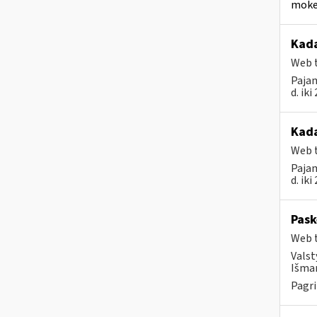
mokes
Kada
Web t
Pajam
d. ik
Kada
Web t
Pajam
d. ik
Pask
Web t
Valst
Išman
Pagri