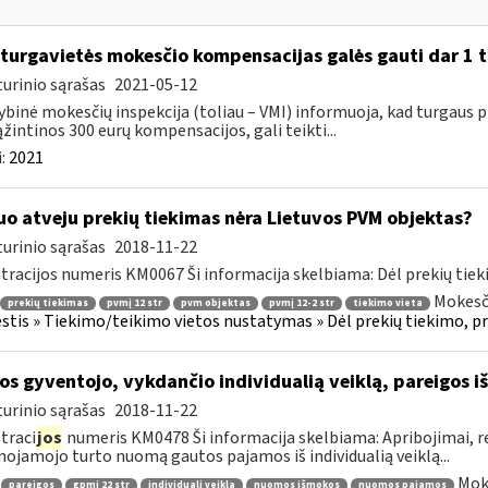
 turgavietės mokesčio kompensacijas galės gauti dar 1 t
urinio sąrašas
2021-05-12
ybinė mokesčių inspekcija (toliau – VMI) informuoja, kad turgaus pre
žintinos 300 eurų kompensacijos, gali teikti...
:
2021
uo atveju prekių tiekimas nėra Lietuvos PVM objektas?
urinio sąrašas
2018-11-22
tracijos numeris KM0067 Ši informacija skelbiama: Dėl prekių tieki
Mokesči
prekių tiekimas
pvmį 12 str
pvm objektas
pvmį 12-2 str
tiekimo vieta
tis » Tiekimo/teikimo vietos nustatymas » Dėl prekių tiekimo, preki
os gyventojo, vykdančio individualią veiklą, pareigos
urinio sąrašas
2018-11-22
traci
jos
numeris KM0478 Ši informacija skelbiama: Apribojimai, r
nojamojo turto nuomą gautos pajamos iš individualią veiklą...
Mok
pareigos
gpmį 22 str
individuali veikla
nuomos išmokos
nuomos pajamos