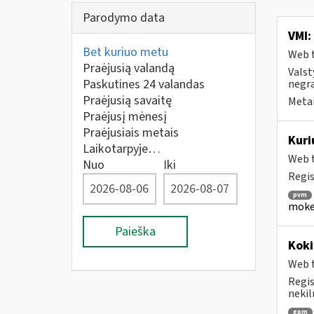
Parodymo data
VMI:
Bet kuriuo metu
Web t
Praėjusią valandą
Valst
Paskutines 24 valandas
negrą
Praėjusią savaitę
Metai
Praėjusį mėnesį
Praėjusiais metais
Kuri
Laikotarpyje…
Web t
Nuo
Iki
Regis
pvm
mokes
Paieška
Koki
Web t
Regis
nekil
gpm