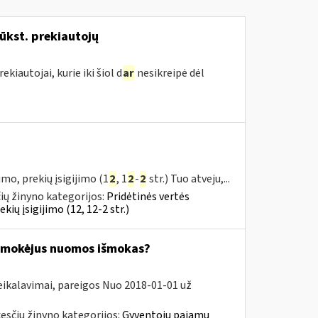
ūkst. prekiautojų
kiautojai, kurie iki šiol d
ar
nesikreipė dėl
mo, prekių įsigijimo (1
2
, 1
2
-
2
str.) Tuo atveju,...
ų žinyno kategorijos:
Pridėtinės vertės
ų įsigijimo (12, 12-2 str.)
 išmokėjus nuomos išmokas?
eikalavimai, pareigos Nuo 2018-01-01 už
esčių žinyno kategorijos:
Gyventojų pajamų