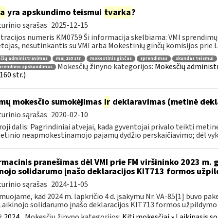
ia
yra apskundimo teismui
tvarka
?
urinio sąrašas
2025-12-15
tracijos numeris KM0759 Ši informacija skelbiama: VMI sprendimų 
ojas, nesutinkantis su VMI arba Mokestinių ginčų komisijos prie Li
čių administravimas
maį 159 str.
mokestinis ginčas
sprendimas
skundas teismui
Mokesčių žinyno kategorijos:
Mokesčių administ
prendimo apskundimas
160 str.)
mų mokesčio sumokėjimas
ir
deklaravimas (metinė dekl
urinio sąrašas
2020-02-10
oji dalis: Pagrindiniai atvejai, kada gyventojai privalo teikti me
etinio neapmokestinamojo pajamų dydžio perskaičiavimo; dėl vykd
rmacinis pranešimas dėl VMI prie FM viršininko 2023 m. 
inojo solidarumo įnašo deklaracijos KIT713 formos užpi
urinio sąrašas
2024-11-05
muojame, kad 2024 m. lapkričio 4 d. įsakymu Nr. VA-85[1] buvo pake
Laikinojo solidarumo įnašo deklaracijos KIT713 formos užpildymo ta
:
2024
Mokesčių žinyno kategorijos:
Kiti mokesčiai » Laikinasis 