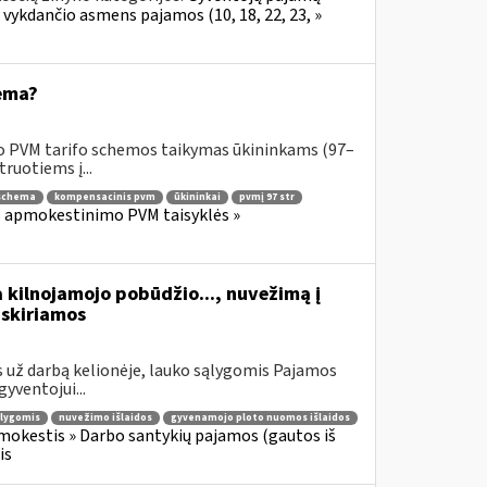
 vykdančio asmens pajamos (10, 18, 22, 23, »
ema?
o PVM tarifo schemos taikymas ūkininkams (97–
ruotiems į...
 schema
kompensacinis pvm
ūkininkai
pvmį 97 str
os apmokestinimo PVM taisyklės »
a kilnojamojo pobūdžio..., nuvežimą į
skiriamos
 už darbą kelionėje, lauko sąlygomis Pajamos
yventojui...
ąlygomis
nuvežimo išlaidos
gyvenamojo ploto nuomos išlaidos
okestis » Darbo santykių pajamos (gautos iš
is