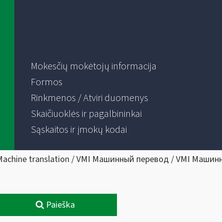
Mokesčių mokėtojų informacija
Formos
Rinkmenos / Atviri duomenys
Skaičiuoklės ir pagalbininkai
Sąskaitos ir įmokų kodai
Machine translation / VMI Машинный перевод / VMI Машин
Paieška