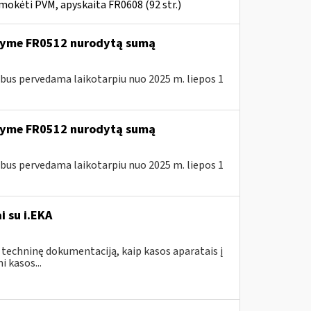
mokėti PVM, apyskaita FR0608 (92 str.)
ašyme FR0512 nurodytą sumą
us pervedama laikotarpiu nuo 2025 m. liepos 1
ašyme FR0512 nurodytą sumą
us pervedama laikotarpiu nuo 2025 m. liepos 1
i su i.EKA
 techninę dokumentaciją, kaip kasos aparatais į
 kasos...