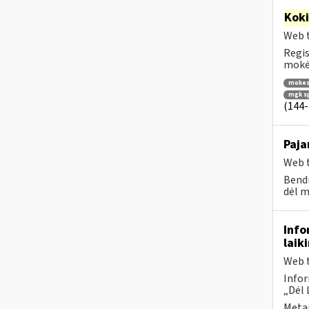
Kok
Web t
Regis
mokėt
mokes
mgk s
(144-
Paja
Web t
Bendr
dėl m
Info
laik
Web t
Infor
„Dėl 
Metai