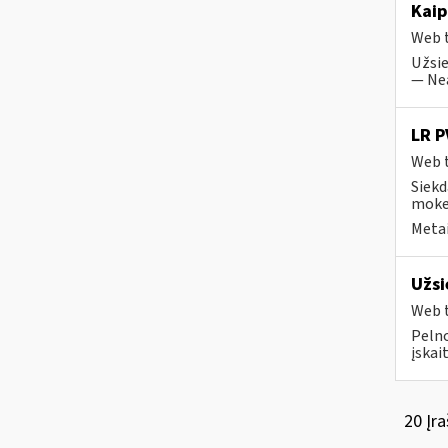
Kaip
Web t
Užsie
— Nea
LR P
Web t
Siekd
moke
Metai
Užsi
Web t
Pelno
įskai
20 Įra