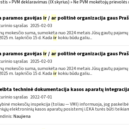
tis » PVM deklaravimas (IX skyrius) » Ne PVM mokėtojų prievolės 
 paramos gavėjas
ir
/
ar
politinė organizacija gaus Pr
urinio sąrašas
2025-02-03
ų mokesčio suma, sumokėta nuo 2024 metais Jūsų gautų pajamų b
i 2025 m. lapkričio 15 d. Kada
ir
kokiu būdu galiu...
 paramos gavėjas
ir
/
ar
politinė organizacija gaus Pr
urinio sąrašas
2025-02-03
ų mokesčio suma, sumokėta nuo 2024 metais Jūsų gautų pajamų b
i 2025 m. lapkričio 15 d. Kada
ir
kokiu būdu galiu...
elbta techninė dokumentacija kasos aparatų integracija
urinio sąrašas
2022-07-01
ybinė mokesčių inspekcija (toliau — VMI) informuoja, jog paskelbė
iųjų elektroninių kasos aparatų posistemį i.EKA turės būti teikiami
ndinis:
Naujiena