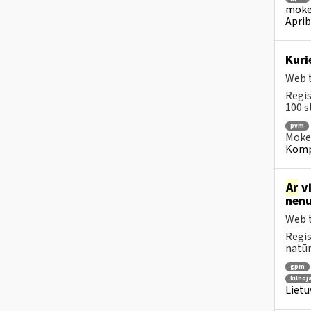
mokes
Aprib
Kuri
Web t
Regis
100 s
pvm
Mokes
Kompe
Ar
vi
nenu
Web t
Regis
natūr
gpm
kilno
Lietu