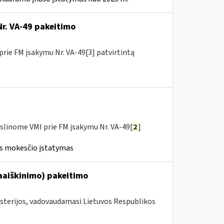
Nr. VA-49 pakeitimo
prie FM įsakymu Nr. VA-49[3] patvirtintą
slinome VMI prie FM įsakymu Nr. VA-49[
2
]
ės mokesčio įstatymas
aaiškinimo) pakeitimo
isterijos, vadovaudamasi Lietuvos Respublikos