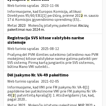
Web turinio sąrašas
2023-11-06
Informuojame, kad Europos Komisija, atlikusi
Direktyvos 95/60/EB1[1] peržiūrą, priėmė 202
2
m. sausio
17 d. Komisijos įgyvendinimo sprendimą (ES)...
Metai:
2023
Mokesčių įstatymų pakeitimai:
Akcizų
pakeitimai nuo 2024 m.
Registracija SVS kitose valstybės narėse
sistemoje
Web turinio sąrašas
2025-08-12
Prašymą dėl PVM išimties suteikimo (atleidimo nuo PVM
mokėjimo) kitose valstybėse narėse galima pateikti per
SVS sistemą. Pirmą kartą jungiantis prie SVS sistemos,
būtina Mano VMI suteikti...
Dėl įsakymo Nr. VA-49 pakeitimo
Web turinio sąrašas
2021-02-05
Informuojame, kad VMI prie FM įsakymu Nr. VA-8[1]
papildėme bei patikslinome VMI prie FM įsakymu Nr. VA-
49[
2
] patvirtintą Aprašą[3]: 1. Atsižvelgdami į tai, kad,
pagal 2020...
Metai:
2021
Mokesčių įstatymų pakeitimai:
MĮP 2021 »