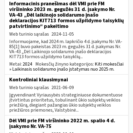
Informacinis pranešimas dėl VMI prie FM
viršininko 2023 m. gegužės 31 d. įsakymo Nr.
VA-43 „Dėl laikinojo solidarumo įnašo
deklaracijos KIT713 formos užpildymo taisyklių
patvirtinimo“ pakeitimo
Web turinio sąrašas
2024-11-05
Informuojame, kad 2024 m. lapkričio 4 d. įsakymu Nr. VA-
85[1] buvo pakeistas 2023 m. gegužės 31 d. įsakymas Nr.
VA-43 „Dėl Laikinojo solidarumo įnašo deklaracijos
KIT713 formos užpildymo taisyklių...
Metai:
2024
Mokesčių žinyno kategorijos:
Kiti mokesčiai
» Laikinasis solidarumo įnašo įstatymas nuo 2025 m.
Kontroliniai klausimynai
Web turinio sąrašas
2021-06-09
Įgyvendinant Vyriausybės strateginiuose dokumentuose
įtvirtintus prioritetus, tobulinant ūkio subjektų veiklos
priežiūrą, diegiant pažangias ūkio subjektų veiklos
priežiūros priemones, Valstybinė...
Dėl VMI prie FM viršininko 2022 m. spalio 4 d.
įsakymo Nr. VA-75