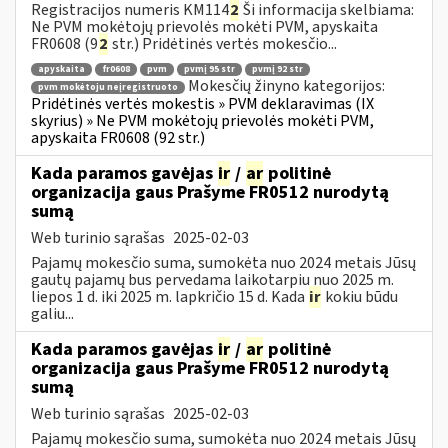
Registracijos numeris KM114
2
Ši informacija skelbiama:
Ne PVM mokėtojų prievolės mokėti PVM, apyskaita
FR0608 (9
2
str.) Pridėtinės vertės mokesčio...
apyskaita
fr0608
pvm
pvmį 95 str
pvmį 92 str
Mokesčių žinyno kategorijos:
pvm mokėtoju neįregistruoto
Pridėtinės vertės mokestis » PVM deklaravimas (IX
skyrius) » Ne PVM mokėtojų prievolės mokėti PVM,
apyskaita FR0608 (92 str.)
Kada paramos gavėjas
ir
/
ar
politinė
organizacija gaus Prašyme FR0512 nurodytą
sumą
Web turinio sąrašas
2025-02-03
Pajamų mokesčio suma, sumokėta nuo 2024 metais Jūsų
gautų pajamų bus pervedama laikotarpiu nuo 2025 m.
liepos 1 d. iki 2025 m. lapkričio 15 d. Kada
ir
kokiu būdu
galiu...
Kada paramos gavėjas
ir
/
ar
politinė
organizacija gaus Prašyme FR0512 nurodytą
sumą
Web turinio sąrašas
2025-02-03
Pajamų mokesčio suma, sumokėta nuo 2024 metais Jūsų