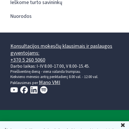
Ieškome turto savininkų
Nuorodos
Konsultacijos mokesčių klausimais ir paslaugos
gyventojams:
+370 5 260 5060
Darbo laikas: I-IV 8.00-17.00, V 8.00-15.45.
Prieššventinę dieną - viena valanda trumpiau.
Kiekvieno mėnesio antrą penktadienį 8.00 val. - 12.00 val.
Mano VMI
Paklausimas per
Valstybinė mokesčių inspekcija prie Lietuvos
U