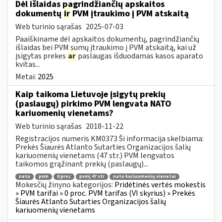
Dėl išlaidas pagrindžiančių apskaitos
dokumentų
ir
PVM įtraukimo į PVM atskaitą
Web turinio sąrašas
2025-07-03
Paaiškiname dėl apskaitos dokumentų, pagrindžiančių
išlaidas bei PVM sumų įtraukimo į PVM atskaitą, kai už
įsigytas prekes
ar
paslaugas išduodamas kasos aparato
kvitas...
Metai:
2025
Kaip taikoma Lietuvoje įsigytų prekių
(paslaugų) pirkimo PVM lengvata NATO
kariuomenių vienetams?
Web turinio sąrašas
2018-11-22
Registracijos numeris KM0373 Ši informacija skelbiama:
Prekės Šiaurės Atlanto Sutarties Organizacijos šalių
kariuomenių vienetams (47 str.) PVM lengvatos
taikomos grąžinant prekių (paslaugų)...
nato
pvm
0 proc
pvmį 47 str
nato kariuomenių vienetai
Mokesčių žinyno kategorijos:
Pridėtinės vertės mokestis
» PVM tarifai » 0 proc. PVM tarifas (VI skyrius) » Prekės
Šiaurės Atlanto Sutarties Organizacijos šalių
kariuomenių vienetams