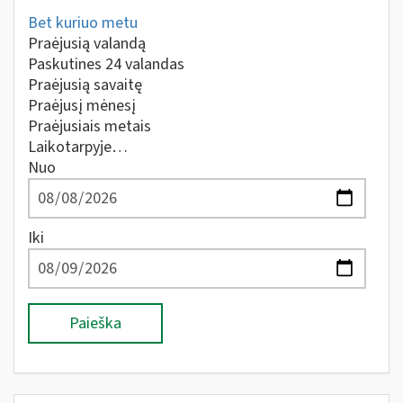
Bet kuriuo metu
Praėjusią valandą
Paskutines 24 valandas
Praėjusią savaitę
Praėjusį mėnesį
Praėjusiais metais
Laikotarpyje…
Nuo
Iki
Paieška