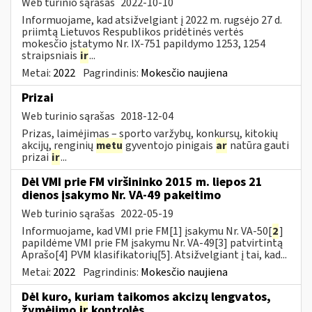
Web turinio sąrašas
2022-10-10
Informuojame, kad atsižvelgiant į 2022 m. rugsėjo 27 d.
priimtą Lietuvos Respublikos pridėtinės vertės
mokesčio įstatymo Nr. IX-751 papildymo 1253, 1254
straipsniais
ir
...
Metai:
2022
Pagrindinis:
Mokesčio naujiena
Prizai
Web turinio sąrašas
2018-12-04
Prizas, laimėjimas – sporto varžybų, konkursų, kitokių
akcijų, renginių
metu
gyventojo pinigais
ar
natūra gauti
prizai
ir
...
Dėl VMI prie FM viršininko 2015 m. liepos 21
dienos įsakymo Nr. VA-49 pakeitimo
Web turinio sąrašas
2022-05-19
Informuojame, kad VMI prie FM[1] įsakymu Nr. VA-50[
2
]
papildėme VMI prie FM įsakymu Nr. VA-49[3] patvirtintą
Aprašo[4] PVM klasifikatorių[5]. Atsižvelgiant į tai, kad...
Metai:
2022
Pagrindinis:
Mokesčio naujiena
Dėl kuro, kuriam taikomos akcizų lengvatos,
žymėjimo
ir
kontrolės