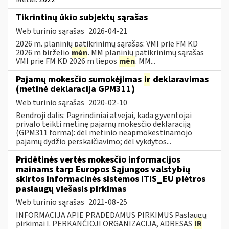
Tikrintinų ūkio subjektų sąrašas
Web turinio sąrašas
2026-04-21
2026 m. planinių patikrinimų sąrašas: VMI prie FM KD
2026 m birželio
mėn
. MM planinių patikrinimų sąrašas
VMI prie FM KD 2026 m liepos
mėn
. MM...
Pajamų mokesčio sumokėjimas
ir
deklaravimas
(metinė deklaracija GPM311)
Web turinio sąrašas
2020-02-10
Bendroji dalis: Pagrindiniai atvejai, kada gyventojai
privalo teikti metinę pajamų mokesčio deklaraciją
(GPM311 forma): dėl metinio neapmokestinamojo
pajamų dydžio perskaičiavimo; dėl vykdytos...
Pridėtinės vertės mokesčio informacijos
mainams tarp Europos Sąjungos valstybių
skirtos informacinės sistemos ITIS_EU plėtros
paslaugų viešasis pirkimas
Web turinio sąrašas
2021-08-25
INFORMACIJA APIE PRADEDAMUS PIRKIMUS Paslaugų
pirkimai I. PERKANČIOJI ORGANIZACIJA, ADRESAS
IR