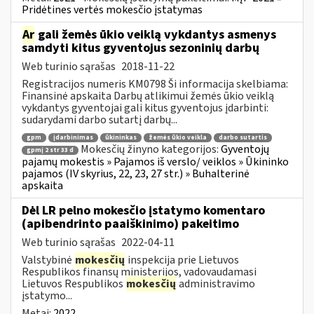
Pridėtines vertės mokesčio įstatymas
Ar
gali žemės ūkio veiklą vykdantys asmenys
samdyti kitus gyventojus sezoninių darbų
Web turinio sąrašas
2018-11-22
Registracijos numeris KM0798 Ši informacija skelbiama:
Finansinė apskaita Darbų atlikimui žemės ūkio veiklą
vykdantys gyventojai gali kitus gyventojus įdarbinti:
sudarydami darbo sutartį darbų...
gpm
įdarbinimas
ūkininkas
žemės ūkio veikla
darbo sutartis
Mokesčių žinyno kategorijos:
Gyventojų
gpmį 2 str 33 d
pajamų mokestis » Pajamos iš verslo/ veiklos » Ūkininko
pajamos (IV skyrius, 22, 23, 27 str.) » Buhalterinė
apskaita
Dėl LR pelno mokesčio įstatymo komentaro
(apibendrinto paaiškinimo) pakeitimo
Web turinio sąrašas
2022-04-11
Valstybinė
mokesčių
inspekcija prie Lietuvos
Respublikos finansų ministerijos, vadovaudamasi
Lietuvos Respublikos
mokesčių
administravimo
įstatymo...
Metai:
2022