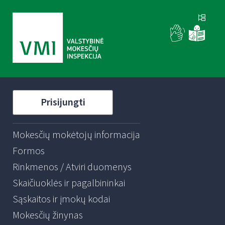
Prisijungti
Mokesčių mokėtojų informacija
Formos
Rinkmenos / Atviri duomenys
Skaičiuoklės ir pagalbininkai
Sąskaitos ir įmokų kodai
Mokesčių žinynas