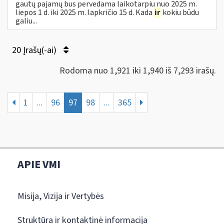
gautų pajamų bus pervedama laikotarpiu nuo 2025 m.
liepos 1 d. iki 2025 m. lapkričio 15 d. Kada
ir
kokiu būdu
galiu...
20 Įrašų(-ai)
Rodoma nuo 1,921 iki 1,940 iš 7,293 irašų.
1
...
96
97
98
...
365
APIE VMI
Misija, Vizija ir Vertybės
Struktūra ir kontaktinė informacija