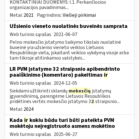
KONTAKTINIAI DUOMENYS: I.1. Perkančiosios
organizacijos pavadinimas...
Metai:
2021
Pagrindinis:
Viešieji pirkimai
Užsienio vieneto nuolatinės buveinės samprata
Web turinio sąrašas
2021-06-07
Pelno mokesčio įstatymo taikymo tikslais nuolatinė
buveinė yra užsienio vieneto veiklos Lietuvos
Respublikoje vieta, įskaitant veiklos vykdymą visoje arba
tam tikroje atitinkamos valstybės...
LR PVM įstatymo 32 straipsnio apibendrinto
paaiškinimo (komentaro) pakeitimas
ir
Web turinio sąrašas
2024-12-05
Siekdami užtikrinti sklandų
mokesčių
įstatymų
įgyvendinimą, parengėme Lietuvos Respublikos
pridėtinės vertės mokesčio įstatymo 3
2
straipsnio...
Metai:
2024
Kada
ir
kokiu būdu turi būti pateikta PVM
mokėtoju neįregistruoto asmens mokėtino
Web turinio sąrašas
2025-06-27