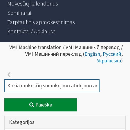
Mokesčių kalendorius
Seminarai
Tarptautinis apmokestinimas
Kontaktai / Apklausa
VMI Machine translation / VMI Машинный перевод /
VMI Машинний переклад (
English
,
Русский
,
Українська
)
Paieška
Kategorijos