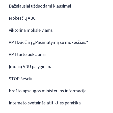
Dažniausiai užduodami klausimai
Mokesčių ABC
Viktorina moksleiviams
VMI kviečia į „Pasimatymą su mokesčiais“
VMI turto aukcionai
Įmonių VDU palyginimas
STOP šešėliui
Krašto apsaugos ministerijos informacija
Interneto svetainės atitikties paraiška