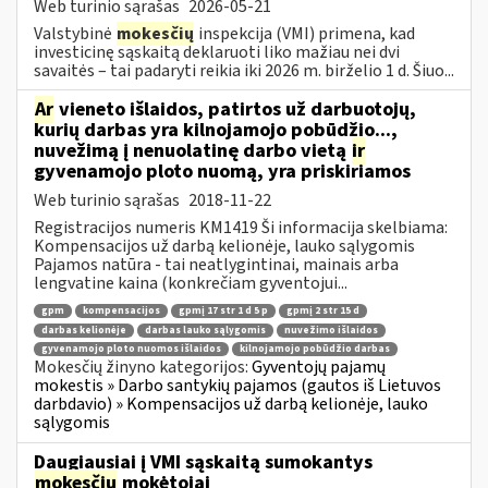
Web turinio sąrašas
2026-05-21
Valstybinė
mokesčių
inspekcija (VMI) primena, kad
investicinę sąskaitą deklaruoti liko mažiau nei dvi
savaitės – tai padaryti reikia iki 2026 m. birželio 1 d. Šiuo...
Ar
vieneto išlaidos, patirtos už darbuotojų,
kurių darbas yra kilnojamojo pobūdžio...,
nuvežimą į nenuolatinę darbo vietą
ir
gyvenamojo ploto nuomą, yra priskiriamos
Web turinio sąrašas
2018-11-22
Registracijos numeris KM1419 Ši informacija skelbiama:
Kompensacijos už darbą kelionėje, lauko sąlygomis
Pajamos natūra - tai neatlygintinai, mainais arba
lengvatine kaina (konkrečiam gyventojui...
gpm
kompensacijos
gpmį 17 str 1 d 5 p
gpmį 2 str 15 d
darbas kelionėje
darbas lauko sąlygomis
nuvežimo išlaidos
gyvenamojo ploto nuomos išlaidos
kilnojamojo pobūdžio darbas
Mokesčių žinyno kategorijos:
Gyventojų pajamų
mokestis » Darbo santykių pajamos (gautos iš Lietuvos
darbdavio) » Kompensacijos už darbą kelionėje, lauko
sąlygomis
Daugiausiai į VMI sąskaitą sumokantys
mokesčių
mokėtojai