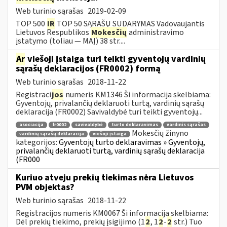
Web turinio sąrašas
2019-02-09
TOP 500
IR
TOP 50 SĄRAŠŲ SUDARYMAS Vadovaujantis
Lietuvos Respublikos
Mokesčių
administravimo
įstatymo (toliau — MAĮ) 38 str....
Ar
viešoji įstaiga turi teikti gyventojų vardinių
sąrašų deklaracijos (FR0002) formą
Web turinio sąrašas
2018-11-22
Registraci
jos
numeris KM1346 Ši informacija skelbiama:
Gyventojų, privalančių deklaruoti turtą, vardinių sąrašų
deklaracija (FR0002) Savivaldybė turi teikti gyventojų...
asociacija
fr0002
savivaldybė
turto deklaravimas
vardinis sąrašas
Mokesčių žinyno
vardinių sąrašų deklaracija
viešoji įstaiga
kategorijos:
Gyventojų turto deklaravimas » Gyventojų,
privalančių deklaruoti turtą, vardinių sąrašų deklaracija
(FR000
Kuriuo atveju prekių tiekimas nėra Lietuvos
PVM objektas?
Web turinio sąrašas
2018-11-22
Registracijos numeris KM0067 Ši informacija skelbiama:
Dėl prekių tiekimo, prekių įsigijimo (1
2
, 1
2
-
2
str.) Tuo