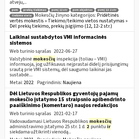
atveju,...
pvm
prekių tiekimas
pvmį 12 str
pvm objektas
pvmį 12-2 str
Mokesčių žinyno kategorijos:
Pridėtinės
tiekimo vieta
vertės mokestis » Tiekimo/teikimo vietos nustatymas »
Dėl prekių tiekimo, prekių įsigijimo (12, 12-2 str.)
Laikinai sustabdytos VMI informacinės
sistemos
Web turinio sąrašas
2022-06-27
Valstybinė
mokesčių
inspekcija (toliau – VMI)
informuoja, jog užfiksavus neįprastai didelį prisijungimų
srautą prie VMI sistemų, dėl saugumo laikinai jas
sustabdė....
Metai:
2022
Pagrindinis:
Naujiena
Dėl Lietuvos Respublikos gyventojų pajamų
mokesčio įstatymo 15 straipsnio apibendrinto
paaiškinimo (komentaro) naujos redakcijos
Web turinio sąrašas
2021-02-17
Vadovaudamasi Lietuvos Respublikos
mokesčių
administravimo įstatymo 25 str. 1 d.
2
punktu
ir
siekdama užtikrinti vienodą...