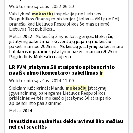
Web turinio sąrašas
2022-06-20
Valstybinė
mokesčių
inspekcija prie Lietuvos
Respublikos finansų ministerijos (toliau – VMI prie FM)
praneša, kad Lietuvos Respublikos Seimas priėmė
Lietuvos Respublikos...
Metai:
2022
Mokesčių žinyno kategorijos:
Mokesčių
įstatymų pakeitimai » Gyventojų pajamų mokesčio
pakeitimai nuo 2025 m.
Mokesčių įstatymų pakeitimai »
Labdaros ir paramos įstatymo pakeitimai nuo 2025 m.
Pagrindinis:
Mokesčio naujiena
LR PVM įstatymo 50 straipsnio apibendrinto
paaiškinimo (komentaro) pakeitimas
ir
Web turinio sąrašas
2024-12-09
Siekdami užtikrinti sklandų
mokesčių
įstatymų
įgyvendinimą, parengėme Lietuvos Respublikos
pridėtinės vertės mokesčio įstatymo 50 straipsnio
apibendrinto paaiškinimo...
Metai:
2024
Investicinės sąskaitos deklaravimui liko mažiau
nei dvi savaitės