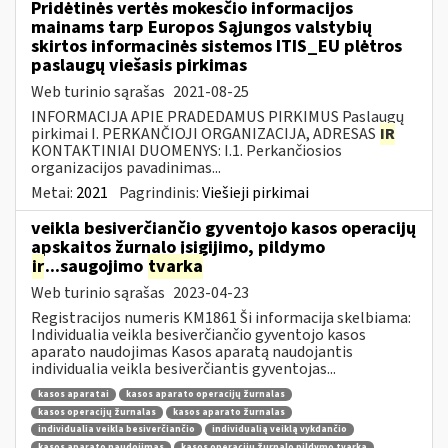
Pridėtinės vertės mokesčio informacijos
mainams tarp Europos Sąjungos valstybių
skirtos informacinės sistemos ITIS_EU plėtros
paslaugų viešasis pirkimas
Web turinio sąrašas
2021-08-25
INFORMACIJA APIE PRADEDAMUS PIRKIMUS Paslaugų
pirkimai I. PERKANČIOJI ORGANIZACIJA, ADRESAS
IR
KONTAKTINIAI DUOMENYS: I.1. Perkančiosios
organizacijos pavadinimas...
Metai:
2021
Pagrindinis:
Viešieji pirkimai
veikla besiverčiančio gyventojo kasos operacijų
apskaitos žurnalo įsigijimo, pildymo
ir
...saugojimo
tvarka
Web turinio sąrašas
2023-04-23
Registracijos numeris KM1861 Ši informacija skelbiama:
Individualia veikla besiverčiančio gyventojo kasos
aparato naudojimas Kasos aparatą naudojantis
individualia veikla besiverčiantis gyventojas...
kasos aparatai
kasos aparato operacijų žurnalas
kasos operacijų žurnalas
kasos aparato žurnalas
individualia veikla besiverčiančio
individualią veiklą vykdančio
kasos aparato naudojimas
kasos operacijų žurnalo pildymo tvarka