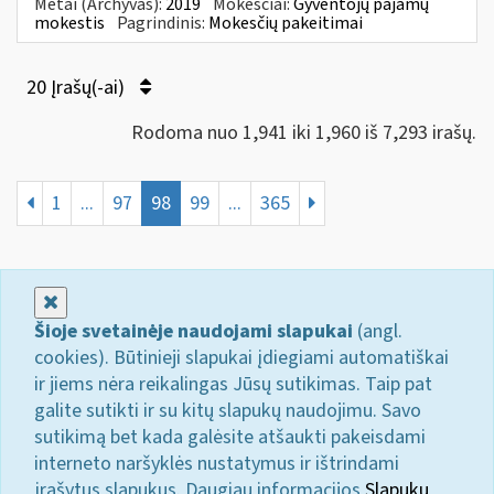
Metai (Archyvas):
2019
Mokesčiai:
Gyventojų pajamų
mokestis
Pagrindinis:
Mokesčių pakeitimai
20 Įrašų(-ai)
Rodoma nuo 1,941 iki 1,960 iš 7,293 irašų.
1
...
97
98
99
...
365
Uždaryti
Šioje svetainėje naudojami slapukai
(angl.
cookies). Būtinieji slapukai įdiegiami automatiškai
ir jiems nėra reikalingas Jūsų sutikimas. Taip pat
galite sutikti ir su kitų slapukų naudojimu. Savo
sutikimą bet kada galėsite atšaukti pakeisdami
interneto naršyklės nustatymus ir ištrindami
įrašytus slapukus. Daugiau informacijos
Slapukų