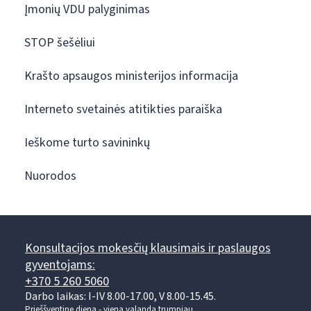
Įmonių VDU palyginimas
STOP šešėliui
Krašto apsaugos ministerijos informacija
Interneto svetainės atitikties paraiška
Ieškome turto savininkų
Nuorodos
Konsultacijos mokesčių klausimais ir paslaugos
gyventojams:
+370 5 260 5060
Darbo laikas: I-IV 8.00-17.00, V 8.00-15.45.
Prieššventinę dieną - viena valanda trumpiau.