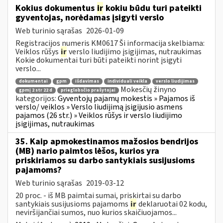
Kokius dokumentus
ir
kokiu būdu turi pateikti
gyventojas, norėdamas įsigyti verslo
Web turinio sąrašas
2026-01-09
Registracijos numeris KM0617 Ši informacija skelbiama:
Veiklos rūšys
ir
verslo liudijimo įsigijimas, nutraukimas
Kokie dokumentai turi būti pateikti norint įsigyti
verslo...
dokumentai
gpm
išdavimas
individuali veikla
verslo liudijimas
Mokesčių žinyno
gpmį 2 str 22 d
prieglobsčio prašytojai
kategorijos:
Gyventojų pajamų mokestis » Pajamos iš
verslo/ veiklos » Verslo liudijimą įsigijusio asmens
pajamos (26 str.) » Veiklos rūšys ir verslo liudijimo
įsigijimas, nutraukimas
35. Kaip apmokestinamos mažosios bendrijos
(MB) nario paimtos lėšos, kurios yra
priskiriamos su darbo santykiais susijusioms
pajamoms?
Web turinio sąrašas
2019-03-12
20 proc. - iš MB paimtai sumai, priskirtai su darbo
santykiais susijusioms pajamoms
ir
deklaruotai 02 kodu,
neviršijančiai sumos, nuo kurios skaičiuojamos...