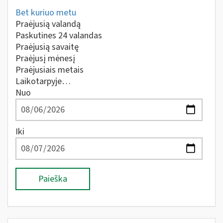
Bet kuriuo metu
Praėjusią valandą
Paskutines 24 valandas
Praėjusią savaitę
Praėjusį mėnesį
Praėjusiais metais
Laikotarpyje…
Nuo
Iki
Paieška