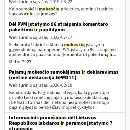
Web turinio sąrašas
2019-03-22
Kaip sumokėti
mokesčių
prievoles, administracines
baudas
ar
kitas įmokas?
Dėl PVM įstatymo 96 straipsnio komentaro
pakeitimo
ir
papildymo
Web turinio sąrašas
2023-07-17
Siekdami užtikrinti sklandų
mokesčių
įstatymų
įgyvendinimą, parengėme PVM įstatymo 96 straipsnio
apibendrinto paaiškinimo (komentaro) pakeitimą
ir
...
Metai:
2023
Pajamų mokesčio sumokėjimas
ir
deklaravimas
(metinė deklaracija GPM311)
Web turinio sąrašas
2020-02-10
Bendroji dalis: Pagrindiniai atvejai, kada gyventojai
privalo teikti metinę pajamų mokesčio deklaraciją
(GPM311 forma): dėl metinio neapmokestinamojo
pajamų dydžio perskaičiavimo; dėl vykdytos...
Informacinis pranešimas dėl Lietuvos
Respublikos labdaros
ir
paramos įstatymo 7
straipsnio