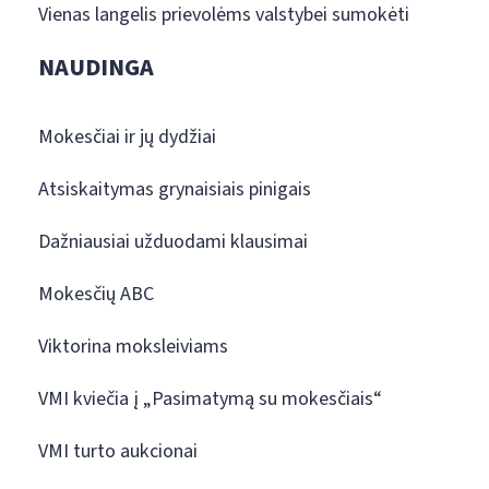
Vienas langelis prievolėms valstybei sumokėti
NAUDINGA
Mokesčiai ir jų dydžiai
Atsiskaitymas grynaisiais pinigais
Dažniausiai užduodami klausimai
Mokesčių ABC
Viktorina moksleiviams
VMI kviečia į „Pasimatymą su mokesčiais“
VMI turto aukcionai