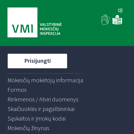
Prisijungti
Mokesčių mokėtojų informacija
Formos
Rinkmenos / Atviri duomenys
Skaičiuoklės ir pagalbininkai
Sąskaitos ir įmokų kodai
Mokesčių žinynas