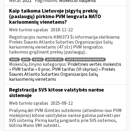
Metai:
2021
Pagrindinis:
Mokesčio naujiena
Kaip taikoma Lietuvoje įsigytų prekių
(paslaugų) pirkimo PVM lengvata NATO
kariuomenių vienetams?
Web turinio sąrašas
2018-11-22
Registracijos numeris KM0373 Ši informacija skelbiama:
Prekės Šiaurės Atlanto Sutarties Organizacijos šalių
kariuomenių vienetams (47 str.) PVM lengvatos
taikomos grąžinant prekių (paslaugų)...
nato
pvm
0 proc
pvmį 47 str
nato kariuomenių vienetai
Mokesčių žinyno kategorijos:
Pridėtinės vertės mokestis
» PVM tarifai » 0 proc. PVM tarifas (VI skyrius) » Prekės
Šiaurės Atlanto Sutarties Organizacijos šalių
kariuomenių vienetams
Registracija SVS kitose valstybės narėse
sistemoje
Web turinio sąrašas
2025-08-12
Prašymą dėl PVM išimties suteikimo (atleidimo nuo PVM
mokėjimo) kitose valstybėse narėse galima pateikti per
SVS sistemą. Pirmą kartą jungiantis prie SVS sistemos,
būtina Mano VMI suteikti...