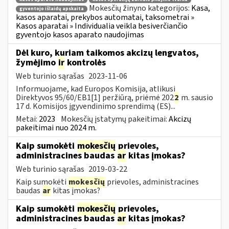
Mokesčių žinyno kategorijos:
Kasa,
gyventojo išlaidų apskaita
kasos aparatai, prekybos automatai, taksometrai »
Kasos aparatai » Individualia veikla besiverčiančio
gyventojo kasos aparato naudojimas
Dėl kuro, kuriam taikomos akcizų lengvatos,
žymėjimo
ir
kontrolės
Web turinio sąrašas
2023-11-06
Informuojame, kad Europos Komisija, atlikusi
Direktyvos 95/60/EB1[1] peržiūrą, priėmė 202
2
m. sausio
17 d. Komisijos įgyvendinimo sprendimą (ES)...
Metai:
2023
Mokesčių įstatymų pakeitimai:
Akcizų
pakeitimai nuo 2024 m.
Kaip sumokėti
mokesčių
prievoles,
administracines baudas
ar
kitas įmokas?
Web turinio sąrašas
2019-03-22
Kaip sumokėti
mokesčių
prievoles, administracines
baudas
ar
kitas įmokas?
Kaip sumokėti
mokesčių
prievoles,
administracines baudas
ar
kitas įmokas?