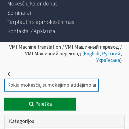
Mokesčių kalendorius
Seminarai
Tarptautinis apmokestinimas
Kontaktai / Apklausa
VMI Machine translation / VMI Машинный перевод /
VMI Машинний переклад (
English
,
Русский
,
Українська
)
Paieška
Kategorijos