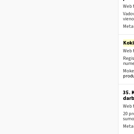
Web t
Vado
vienod
Metai
Kok
Web t
Regis
numer
Mokes
produ
35. 
darb
Web t
20 pr
sumos
Metai