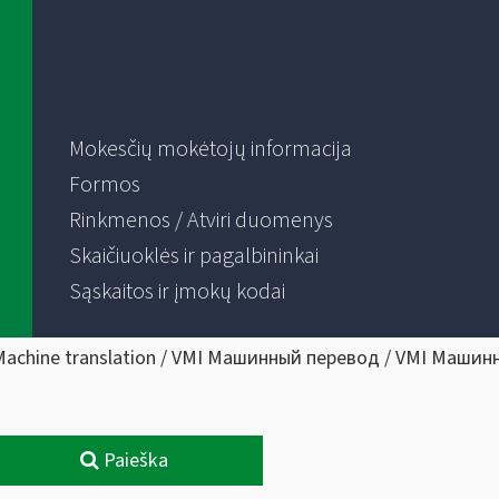
Mokesčių mokėtojų informacija
Formos
Rinkmenos / Atviri duomenys
Skaičiuoklės ir pagalbininkai
Sąskaitos ir įmokų kodai
Machine translation / VMI Машинный перевод / VMI Машин
Paieška