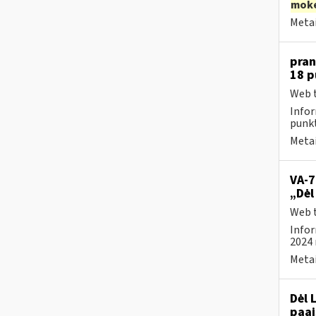
moke
Metai
pran
18 
Web t
Infor
punk
Metai
VA-7
„Dėl
Web t
Infor
2024 
Metai
Dėl 
paai