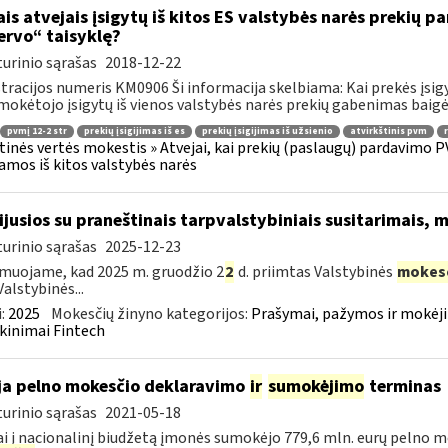
ais atvejais įsigytų iš kitos ES valstybės narės prekių
ervo“ taisyklę?
urinio sąrašas
2018-12-22
tracijos numeris KM0906 Ši informacija skelbiama: Kai prekės įsigy
okėtojo įsigytų iš vienos valstybės narės prekių gabenimas baigėsi
pvmį 12-2 str
prekių įsigijimas iš es
prekių įsigijimas iš užsienio
atvirkštinis pvm
tinės vertės mokestis » Atvejai, kai prekių (paslaugų) pardavimo PV
jamos iš kitos valstybės narės
sijusios su praneštinais tarpvalstybiniais susitarimais,
urinio sąrašas
2025-12-23
muojame, kad 2025 m. gruodžio 2
2
d. priimtas Valstybinės
mokes
Valstybinės...
:
2025
Mokesčių žinyno kategorijos:
Prašymai, pažymos ir mokėj
kinimai Fintech
ja pelno mokesčio deklaravimo
ir
sumokėjimo
terminas
urinio sąrašas
2021-05-18
i į nacionalinį biudžetą įmonės sumokėjo 779,6 mln. eurų pelno mo