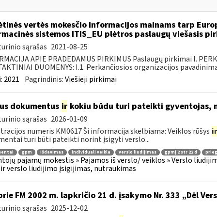
ėtinės vertės mokesčio informacijos mainams tarp Europ
rmacinės sistemos ITIS_EU plėtros paslaugų viešasis pi
urinio sąrašas
2021-08-25
RMACIJA APIE PRADEDAMUS PIRKIMUS Paslaugų pirkimai I. PER
KTINIAI DUOMENYS: I.1. Perkančiosios organizacijos pavadinimas
:
2021
Pagrindinis:
Viešieji pirkimai
ius dokumentus
ir
kokiu būdu turi pateikti gyventojas, 
urinio sąrašas
2026-01-09
tracijos numeris KM0617 Ši informacija skelbiama: Veiklos rūšys
i
entai turi būti pateikti norint įsigyti verslo...
entai
gpm
išdavimas
individuali veikla
verslo liudijimas
gpmį 2 str 22 d
prieg
tojų pajamų mokestis » Pajamos iš verslo/ veiklos » Verslo liudijim
 ir verslo liudijimo įsigijimas, nutraukimas
prie FM 2002 m. lapkričio 21 d. įsakymo Nr. 333 „Dėl Ver
urinio sąrašas
2025-12-02