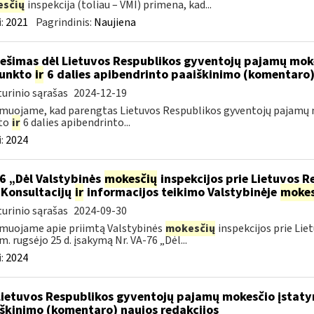
sčių
inspekcija (toliau – VMI) primena, kad...
:
2021
Pagrindinis:
Naujiena
ešimas dėl Lietuvos Respublikos gyventojų pajamų moke
punkto
ir
6 dalies apibendrinto paaiškinimo (komentaro
urinio sąrašas
2024-12-19
muojame, kad parengtas Lietuvos Respublikos gyventojų pajamų m
to
ir
6 dalies apibendrinto...
:
2024
6 „Dėl Valstybinės
mokesčių
inspekcijos prie Lietuvos R
 Konsultacijų
ir
informacijos teikimo Valstybinėje
mokes
urinio sąrašas
2024-09-30
muojame apie priimtą Valstybinės
mokesčių
inspekcijos prie Lie
m. rugsėjo 25 d. įsakymą Nr. VA-76 „Dėl...
:
2024
Lietuvos Respublikos gyventojų pajamų mokesčio įstaty
škinimo (komentaro) naujos redakcijos