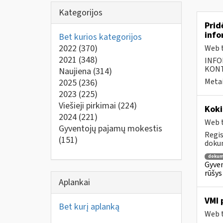
Kategorijos
Prid
info
Bet kurios kategorijos
2022
(370)
Web t
2021
(348)
INFO
KONTA
Naujiena
(314)
Metai
2025
(236)
2023
(225)
Viešieji pirkimai
(224)
Kok
2024
(221)
Web t
Gyventojų pajamų mokestis
Regis
(151)
dokum
dokum
Gyven
rūšys
Aplankai
VMI 
Bet kurį aplanką
Web t