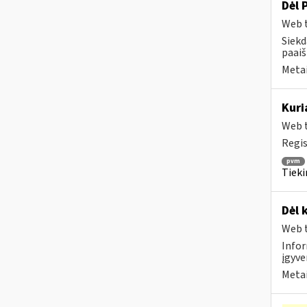
Dėl 
Web t
Siekd
paai
Metai
Kuri
Web t
Regis
pvm
Tieki
Dėl 
Web t
Infor
įgyve
Metai