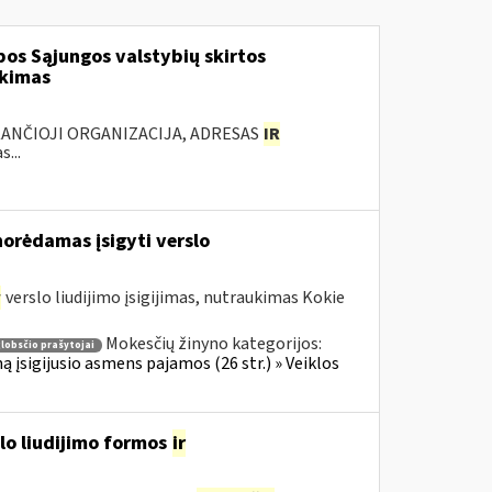
os Sąjungos valstybių skirtos
rkimas
KANČIOJI ORGANIZACIJA, ADRESAS
IR
...
norėdamas įsigyti verslo
r
verslo liudijimo įsigijimas, nutraukimas Kokie
Mokesčių žinyno kategorijos:
lobsčio prašytojai
ą įsigijusio asmens pajamos (26 str.) » Veiklos
slo liudijimo formos
ir