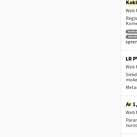
Kok
Web t
Regis
Komen
mokes
skund
spren
LR P
Web t
Siekd
mokes
Metai
Ar
1,
Web t
Param
nurod