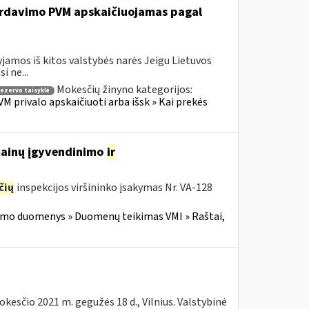
 pardavimo PVM apskaičiuojamas pagal
jamos iš kitos valstybės narės Jeigu Lietuvos
 ne...
Mokesčių žinyno kategorijos:
rezervo taisyklė
M privalo apskaičiuoti arba išsk » Kai prekės
 mainų įgyvendinimo
ir
čių
inspekcijos viršininko įsakymas Nr. VA-128
imo duomenys » Duomenų teikimas VMI » Raštai,
kesčio 2021 m. gegužės 18 d., Vilnius. Valstybinė