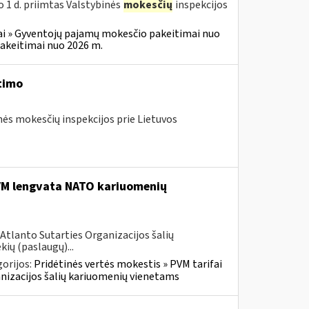
o 1 d. priimtas Valstybinės
mokesčių
inspekcijos
i » Gyventojų pajamų mokesčio pakeitimai nuo
akeitimai nuo 2026 m.
timo
nės mokesčių inspekcijos prie Lietuvos
PVM lengvata NATO kariuomenių
Atlanto Sutarties Organizacijos šalių
ių (paslaugų)...
orijos:
Pridėtinės vertės mokestis » PVM tarifai
ganizacijos šalių kariuomenių vienetams