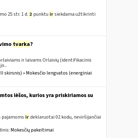
o 25 str. 1 d.
2
punktu
ir
siekdama užtikrinti
avimo
tvarka
?
laiviams ir laivams Orlaivių (identifikacinis
o...
III skirsnis) » Mokesčio lengvatos (energiniai
tos lėšos, kurios yra priskiriamos su
oms pajamoms
ir
deklaruotai 02 kodu, neviršijančiai
inis:
Mokesčių pakeitimai