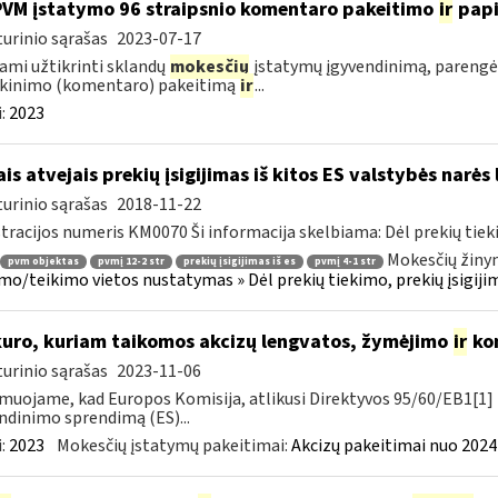
PVM įstatymo 96 straipsnio komentaro pakeitimo
ir
pap
urinio sąrašas
2023-07-17
ami užtikrinti sklandų
mokesčių
įstatymų įgyvendinimą, parengė
škinimo (komentaro) pakeitimą
ir
...
:
2023
ais atvejais prekių įsigijimas iš kitos ES valstybės narė
urinio sąrašas
2018-11-22
tracijos numeris KM0070 Ši informacija skelbiama: Dėl prekių tieki
Mokesčių žinyn
pvm objektas
pvmį 12-2 str
prekių įsigijimas iš es
pvmį 4-1 str
mo/teikimo vietos nustatymas » Dėl prekių tiekimo, prekių įsigijimo
kuro, kuriam taikomos akcizų lengvatos, žymėjimo
ir
kon
urinio sąrašas
2023-11-06
muojame, kad Europos Komisija, atlikusi Direktyvos 95/60/EB1[1] 
ndinimo sprendimą (ES)...
:
2023
Mokesčių įstatymų pakeitimai:
Akcizų pakeitimai nuo 2024