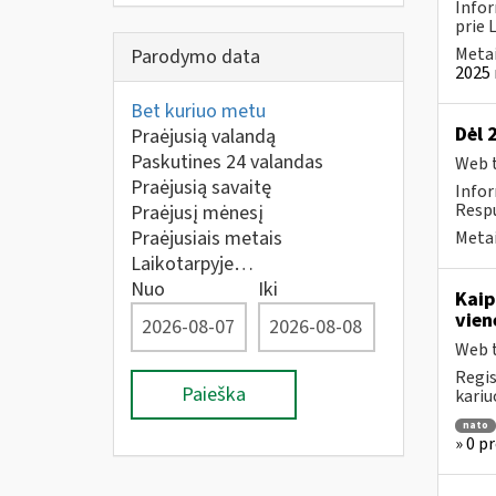
Infor
prie 
Metai
Parodymo data
2025 
Bet kuriuo metu
Dėl 
Praėjusią valandą
Paskutines 24 valandas
Web t
Praėjusią savaitę
Infor
Respu
Praėjusį mėnesį
Praėjusiais metais
Metai
Laikotarpyje…
Nuo
Iki
Kaip
vien
Web t
Regis
Paieška
kariu
nato
» 0 p