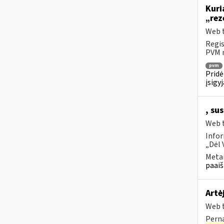
Kuri
„rez
Web t
Regis
PVM m
pvm
Pridė
įsigy
, su
Web t
Infor
„Dėl 
Metai
paaiš
Artė
Web t
Perna