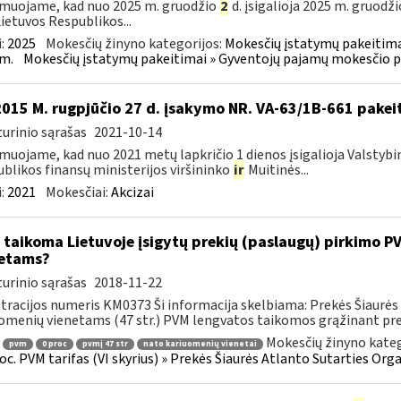
muojame, kad nuo 2025 m. gruodžio
2
d. įsigalioja 2025 m. gruodži
Lietuvos Respublikos...
:
2025
Mokesčių žinyno kategorijos:
Mokesčių įstatymų pakeitima
m.
Mokesčių įstatymų pakeitimai » Gyventojų pajamų mokesčio p
2015 M. rugpjūčio 27 d. įsakymo NR. VA-63/1B-661 pakei
urinio sąrašas
2021-10-14
muojame, kad nuo 2021 metų lapkričio 1 dienos įsigalioja Valstybi
blikos finansų ministerijos viršininko
ir
Muitinės...
:
2021
Mokesčiai:
Akcizai
 taikoma Lietuvoje įsigytų prekių (paslaugų) pirkimo 
etams?
urinio sąrašas
2018-11-22
tracijos numeris KM0373 Ši informacija skelbiama: Prekės Šiaurės 
omenių vienetams (47 str.) PVM lengvatos taikomos grąžinant prek
Mokesčių žinyno kateg
pvm
0 proc
pvmį 47 str
nato kariuomenių vienetai
roc. PVM tarifas (VI skyrius) » Prekės Šiaurės Atlanto Sutarties Or