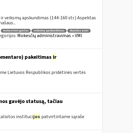
ir veiksmų apskundimas (144-160 str.) Aspektas
ašaus...
mokestinis ginčas
veiksmų apskundimas
skundas avmi
egorijos:
Mokesčių administravimas » VMI
komentaro) pakeitimas
ir
me Lietuvos Respublikos pridėtinės vertės
mos gavėjo statusą, tačiau
aliotos instituci
jos
patvirtintame sąraše