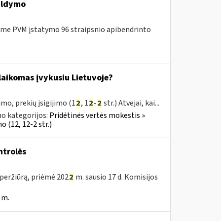
ildymo
me PVM įstatymo 96 straipsnio apibendrinto
s laikomas įvykusiu Lietuvoje?
mo, prekių įsigijimo (1
2
, 1
2
-
2
str.) Atvejai, kai...
o kategorijos:
Pridėtinės vertės mokestis »
 (12, 12-2 str.)
trolės
peržiūrą, priėmė 202
2
m. sausio 17 d. Komisijos
 m.