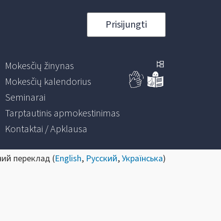
Prisijungti
Mokesčių žinynas
Mokesčių kalendorius
Seminarai
Tarptautinis apmokestinimas
Kontaktai / Apklausa
ний переклад (
English
,
Русский
,
Українська
)