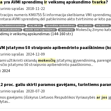
ia
yra AVMI sprendimų
ir
veiksmų apskundimo
tvarka
?
urinio sąrašas
2018-11-22
tracijos numeris KM0755 Ši informacija skelbiama: VMI sprendimų 
tarai AVMI sprendimų dėl patikrinimo akto tvirtinimo ar kito pan
čių administravimas
maį 146 str.
sprendimo apskundimas
maį 150 str.
maį 152 str.
Mokesčių žinyno kat
o avmi padavimas
skundo avmi nagrinėjimas
sprendimas
dimų ir veiksmų apskundimas (144-160 str.)
VM įstatymo 50 straipsnio apibendrinto paaiškinimo (
urinio sąrašas
2024-12-09
ami užtikrinti sklandų
mokesčių
įstatymų įgyvendinimą, parengė
čio įstatymo 50 straipsnio apibendrinto paaiškinimo...
:
2024
2 proc. galiu skirti paramos gavėjams, turintiems para
urinio sąrašas
2020-07-20
os gavėjams (išskyrus Lietuvos Respublikos Vyriausybės
ar
jos
įg
ytas...