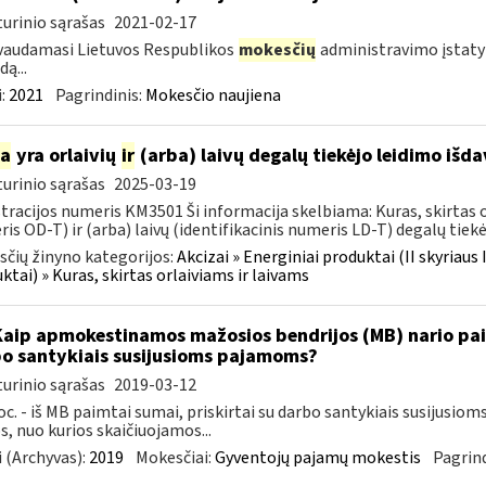
urinio sąrašas
2021-02-17
vaudamasi Lietuvos Respublikos
mokesčių
administravimo įstatym
ą...
:
2021
Pagrindinis:
Mokesčio naujiena
ia
yra orlaivių
ir
(arba) laivų degalų tiekėjo leidimo išd
urinio sąrašas
2025-03-19
tracijos numeris KM3501 Ši informacija skelbiama: Kuras, skirtas or
is OD-T) ir (arba) laivų (identifikacinis numeris LD-T) degalų tiekėj
čių žinyno kategorijos:
Akcizai » Energiniai produktai (II skyriaus 
ktai) » Kuras, skirtas orlaiviams ir laivams
Kaip apmokestinamos mažosios bendrijos (MB) nario paim
o santykiais susijusioms pajamoms?
urinio sąrašas
2019-03-12
oc. - iš MB paimtai sumai, priskirtai su darbo santykiais susijusi
, nuo kurios skaičiuojamos...
 (Archyvas):
2019
Mokesčiai:
Gyventojų pajamų mokestis
Pagrind