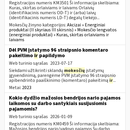
Registracijos numeris KM3501 Ši informacija skelbiama:
Kuras, skirtas orlaiviams ir laivams Orlaivių
(identifikacinis numeris OD-T) ir (arba) laivų
(identifikacinis numeris LD-T) degalų tiekėjo...
Mokesčių žinyno kategorijos:
Akcizai » Energiniai
produktai (II skyriaus III skirsnis) » Mokesčio lengvatos
(energiniai produktai) » Kuras, skirtas orlaiviams ir
laivams
Dėl PVM įstatymo 96 straipsnio komentaro
pakeitimo
ir
papildymo
Web turinio sąrašas
2023-07-17
Siekdami užtikrinti sklandų
mokesčių
įstatymų
įgyvendinimą, parengėme PVM įstatymo 96 straipsnio
apibendrinto paaiškinimo (komentaro) pakeitimą
ir
...
Metai:
2023
Kokio dydžio mažosios bendrijos nario pajamos
laikomos su darbo santykiais susijusiomis
pajamomis?
Web turinio sąrašas
2026-01-09
Registracijos numeris KM0459 Ši informacija skelbiama:
Mažosios bendrijos nario/vadovo pajamos Su darbo