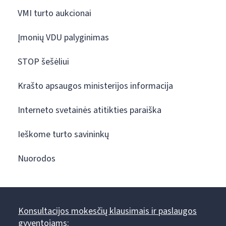
VMI turto aukcionai
Įmonių VDU palyginimas
STOP šešėliui
Krašto apsaugos ministerijos informacija
Interneto svetainės atitikties paraiška
Ieškome turto savininkų
Nuorodos
Konsultacijos mokesčių klausimais ir paslaugos
gyventojams: