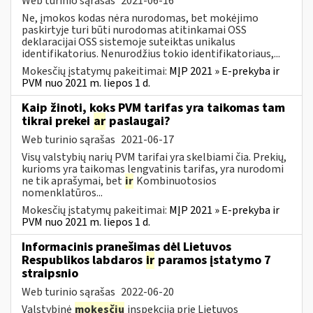
Web turinio sąrašas
2021-06-16
Ne, įmokos kodas nėra nurodomas, bet mokėjimo
paskirtyje turi būti nurodomas atitinkamai OSS
deklaracijai OSS sistemoje suteiktas unikalus
identifikatorius. Nenurodžius tokio identifikatoriaus,...
Mokesčių įstatymų pakeitimai:
MĮP 2021 » E-prekyba ir
PVM nuo 2021 m. liepos 1 d.
Kaip žinoti, koks PVM tarifas yra taikomas tam
tikrai prekei
ar
paslaugai?
Web turinio sąrašas
2021-06-17
Visų valstybių narių PVM tarifai yra skelbiami čia. Prekių,
kurioms yra taikomas lengvatinis tarifas, yra nurodomi
ne tik aprašymai, bet
ir
Kombinuotosios
nomenklatūros...
Mokesčių įstatymų pakeitimai:
MĮP 2021 » E-prekyba ir
PVM nuo 2021 m. liepos 1 d.
Informacinis pranešimas dėl Lietuvos
Respublikos labdaros
ir
paramos įstatymo 7
straipsnio
Web turinio sąrašas
2022-06-20
Valstybinė
mokesčių
inspekcija prie Lietuvos