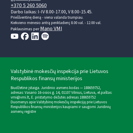
+370 5 260 5060
Darbo laikas: I-IV 8.00-17.00, V 8.00-15.45.
Prieššventinę dieną - viena valanda trumpiau.
Kiekvieno mėnesio antrą penktadienį 8.00 val. - 12.00 val.
Mano VMI
Paklausimas per
Valstybinė mokesčių inspekcija prie Lietuvos
Respublikos finansų ministerijos
Biudžetinė įstaiga. Juridinio asmens kodas — 188659752,
adresas: Vasario 16-osios g. 14, 01107 Vilnius, Lietuva, el.paštas:
vmi@vmi.lt
, E. pristatymo dėžutės adresas 188659752
Duomenys apie Valstybinę mokesčių inspekciją prie Lietuvos
Respublikos finansų ministerijos kaupiami ir saugomi Juridinių
asmenų registre