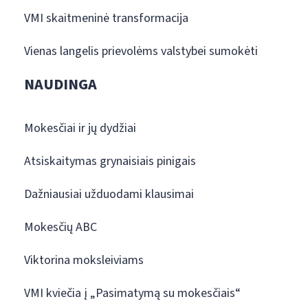
VMI skaitmeninė transformacija
Vienas langelis prievolėms valstybei sumokėti
NAUDINGA
Mokesčiai ir jų dydžiai
Atsiskaitymas grynaisiais pinigais
Dažniausiai užduodami klausimai
Mokesčių ABC
Viktorina moksleiviams
VMI kviečia į „Pasimatymą su mokesčiais“