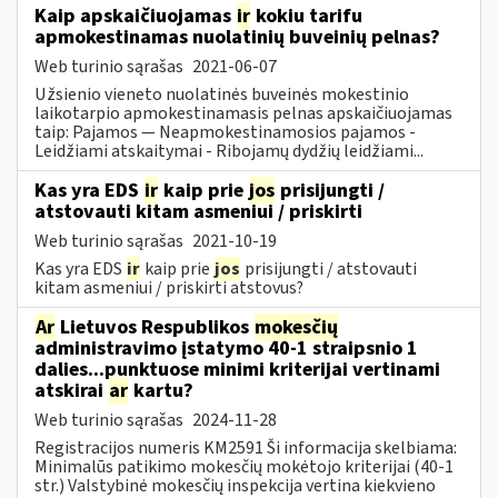
Kaip apskaičiuojamas
ir
kokiu tarifu
apmokestinamas nuolatinių buveinių pelnas?
Web turinio sąrašas
2021-06-07
Užsienio vieneto nuolatinės buveinės mokestinio
laikotarpio apmokestinamasis pelnas apskaičiuojamas
taip: Pajamos — Neapmokestinamosios pajamos -
Leidžiami atskaitymai - Ribojamų dydžių leidžiami...
Kas yra EDS
ir
kaip prie
jos
prisijungti /
atstovauti kitam asmeniui / priskirti
Web turinio sąrašas
2021-10-19
Kas yra EDS
ir
kaip prie
jos
prisijungti / atstovauti
kitam asmeniui / priskirti atstovus?
Ar
Lietuvos Respublikos
mokesčių
administravimo įstatymo 40-1 straipsnio 1
dalies...punktuose minimi kriterijai vertinami
atskirai
ar
kartu?
Web turinio sąrašas
2024-11-28
Registracijos numeris KM2591 Ši informacija skelbiama:
Minimalūs patikimo mokesčių mokėtojo kriterijai (40-1
str.) Valstybinė mokesčių inspekcija vertina kiekvieno