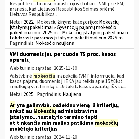
Respublikos finansų ministerijos (toliau – VMI prie FM)
praneša, kad Lietuvos Respublikos Seimas priėmė
Lietuvos Respublikos...
Metai:
2022
Mokesčių žinyno kategorijos:
Mokesčių
įstatymų pakeitimai » Gyventojų pajamų mokesčio
pakeitimai nuo 2025 m.
Mokesčių įstatymų pakeitimai »
Labdaros ir paramos įstatymo pakeitimai nuo 2025 m.
Pagrindinis:
Mokesčio naujiena
VMI duomenis jau perduoda 75 proc. kasos
aparatų
Web turinio sąrašas
2025-11-10
Valstybinė
mokesčių
inspekcija (VMI) informuoja, kad
kasos pajamų duomenis į i.EKA jau teikia apie 15 tūkst.
smulkiųjų verslininkų iš 19 tūkst. kasos aparatų. Iš viso...
Metai:
2025
Pagrindinis:
Naujiena
Ar
yra galimybė, pažeidus vieną iš kriterijų,
anksčiau
Mokesčių
administravimo
įstatymo...nustatyto termino tapti
atitinkančiu minimalius patikimo
mokesčių
mokėtojo kriterijus
Web turinio sąrašas
2024-11-20