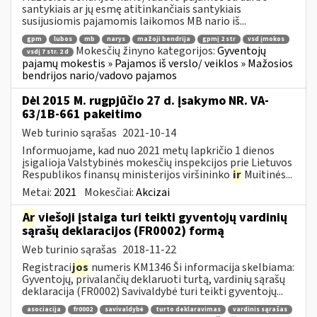
santykiais ar jų esmę atitinkančiais santykiais
susijusiomis pajamomis laikomos MB nario iš...
gpm
lubos
mb
narys
mažoji bendrija
gpmį 2 str
vsd įmokos
Mokesčių žinyno kategorijos:
Gyventojų
vsdį 7 str. 2 d
pajamų mokestis » Pajamos iš verslo/ veiklos » Mažosios
bendrijos nario/vadovo pajamos
Dėl 2015 M. rugpjūčio 27 d. įsakymo NR. VA-
63/1B-661 pakeitimo
Web turinio sąrašas
2021-10-14
Informuojame, kad nuo 2021 metų lapkričio 1 dienos
įsigalioja Valstybinės mokesčių inspekcijos prie Lietuvos
Respublikos finansų ministerijos viršininko
ir
Muitinės...
Metai:
2021
Mokesčiai:
Akcizai
Ar
viešoji įstaiga turi teikti gyventojų vardinių
sąrašų deklaracijos (FR0002) formą
Web turinio sąrašas
2018-11-22
Registraci
jos
numeris KM1346 Ši informacija skelbiama:
Gyventojų, privalančių deklaruoti turtą, vardinių sąrašų
deklaracija (FR0002) Savivaldybė turi teikti gyventojų...
asociacija
fr0002
savivaldybė
turto deklaravimas
vardinis sąrašas