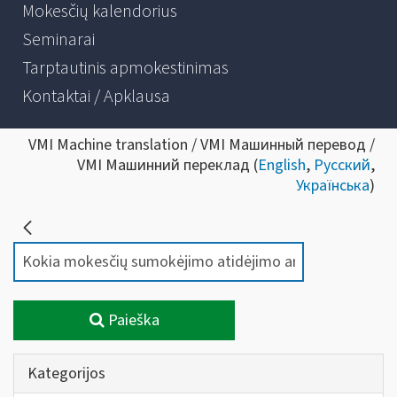
Mokesčių kalendorius
Seminarai
Tarptautinis apmokestinimas
Kontaktai / Apklausa
VMI Machine translation / VMI Машинный перевод /
VMI Машинний переклад (
English
,
Русский
,
Українська
)
Paieška
Kategorijos