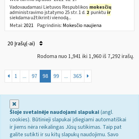
Vadovaudamasi Lietuvos Respublikos
mokesčių
administravimo įstatymo 25 str. 1 d.
2
punktu
ir
siekdama užtikrinti vienodą...
Metai:
2021
Pagrindinis:
Mokesčio naujiena
20 Įrašų(-ai)
Rodoma nuo 1,941 iki 1,960 iš 7,292 irašų.
1
...
97
98
99
...
365
Uždaryti
Šioje svetainėje naudojami slapukai
(angl.
cookies). Būtinieji slapukai įdiegiami automatiškai
ir jiems nėra reikalingas Jūsų sutikimas. Taip pat
galite sutikti ir su kitų slapukų naudojimu. Savo