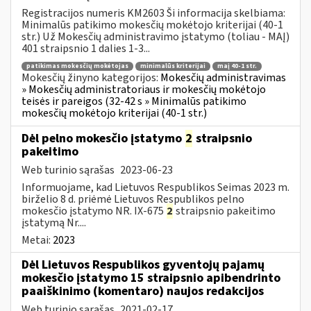
Registracijos numeris KM2603 Ši informacija skelbiama:
Minimalūs patikimo mokesčių mokėtojo kriterijai (40-1
str.) Už Mokesčių administravimo įstatymo (toliau - MAĮ)
401 straipsnio 1 dalies 1-3...
patikimas mokesčių mokėtojas
minimalūs kriterijai
maį 40-1 str.
Mokesčių žinyno kategorijos:
Mokesčių administravimas
» Mokesčių administratoriaus ir mokesčių mokėtojo
teisės ir pareigos (32-42 s » Minimalūs patikimo
mokesčių mokėtojo kriterijai (40-1 str.)
Dėl pelno mokesčio įstatymo
2
straipsnio
pakeitimo
Web turinio sąrašas
2023-06-23
Informuojame, kad Lietuvos Respublikos Seimas 2023 m.
birželio 8 d. priėmė Lietuvos Respublikos pelno
mokesčio įstatymo NR. IX-675
2
straipsnio pakeitimo
įstatymą Nr....
Metai:
2023
Dėl Lietuvos Respublikos gyventojų pajamų
mokesčio įstatymo 15 straipsnio apibendrinto
paaiškinimo (komentaro) naujos redakcijos
Web turinio sąrašas
2021-02-17