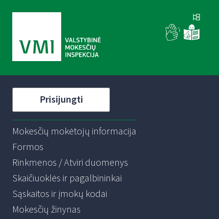
Prisijungti
Mokesčių mokėtojų informacija
Formos
Rinkmenos / Atviri duomenys
Skaičiuoklės ir pagalbininkai
Sąskaitos ir įmokų kodai
Mokesčių žinynas