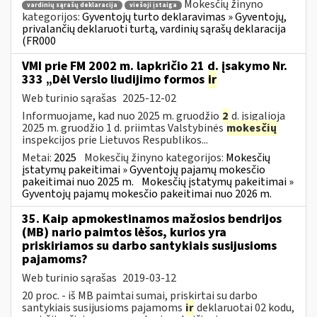
Mokesčių žinyno
vardinių sąrašų deklaracija
viešoji įstaiga
kategorijos:
Gyventojų turto deklaravimas » Gyventojų,
privalančių deklaruoti turtą, vardinių sąrašų deklaracija
(FR000
VMI prie FM 2002 m. lapkričio 21 d. įsakymo Nr.
333 „Dėl Verslo liudijimo formos
ir
Web turinio sąrašas
2025-12-02
Informuojame, kad nuo 2025 m. gruodžio
2
d. įsigalioja
2025 m. gruodžio 1 d. priimtas Valstybinės
mokesčių
inspekcijos prie Lietuvos Respublikos...
Metai:
2025
Mokesčių žinyno kategorijos:
Mokesčių
įstatymų pakeitimai » Gyventojų pajamų mokesčio
pakeitimai nuo 2025 m.
Mokesčių įstatymų pakeitimai »
Gyventojų pajamų mokesčio pakeitimai nuo 2026 m.
35. Kaip apmokestinamos mažosios bendrijos
(MB) nario paimtos lėšos, kurios yra
priskiriamos su darbo santykiais susijusioms
pajamoms?
Web turinio sąrašas
2019-03-12
20 proc. - iš MB paimtai sumai, priskirtai su darbo
santykiais susijusioms pajamoms
ir
deklaruotai 02 kodu,