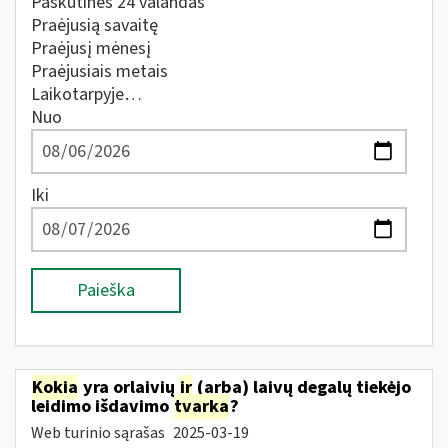
Paskutines 24 valandas
Praėjusią savaitę
Praėjusį mėnesį
Praėjusiais metais
Laikotarpyje…
Nuo
Iki
Paieška
Kokia
yra orlaivių
ir
(arba) laivų degalų tiekėjo
leidimo išdavimo
tvarka
?
Web turinio sąrašas
2025-03-19