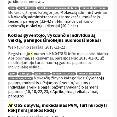
juridinio asmens ar...
mm
maį 40-1)str.
patikimas mokesčių mokėtojas
minimalūs kriterijai
Mokesčių žinyno kategorijos:
Mokesčių administravimas
» Mokesčių administratoriaus ir mokesčių mokėtojo
teisės ir pareigos (32-42 s » Minimalūs patikimo
mokesčių mokėtojo kriterijai (40-1 str.)
Kokios gyventojo, vykdančio individualią
veiklą, pareigos išmokėjus nuomos išmokas?
Web turinio sąrašas
2018-11-22
Registraci
jos
numeris KM0478 Ši informacija skelbiama:
Apribojimai, reikalavimai, pareigos Nuo 2018-01-01 už
nekilnojamojo turto nuomą gautos pajamos iš
individualią veiklą...
gpm
pareigos
gpmį 22 str
individuali veikla
nuomos išmokos
Mokesčių žinyno kategorijos:
Gyventojų
nuomos pajamos
pajamų mokestis » Pajamos iš verslo/ veiklos »
Individualią veiklą pagal pažymą vykdančio asmens
pajamos (10, 18, 22, 23, » Apribojimai, reikalavimai,
pareigos
Ar
OSS dalyvis, mokėdamas PVM, turi nurodyti
kokį nors įmokos kodą?