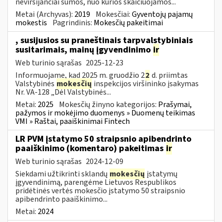
neviršijančiai sumos, nuo kurios skaičiuojamos...
Metai (Archyvas):
2019
Mokesčiai:
Gyventojų pajamų
mokestis
Pagrindinis:
Mokesčių pakeitimai
, susijusios su praneštinais tarpvalstybiniais
susitarimais, mainų įgyvendinimo
ir
Web turinio sąrašas
2025-12-23
Informuojame, kad 2025 m. gruodžio 2
2
d. priimtas
Valstybinės
mokesčių
inspekcijos viršininko įsakymas
Nr. VA-128 „Dėl Valstybinės...
Metai:
2025
Mokesčių žinyno kategorijos:
Prašymai,
pažymos ir mokėjimo duomenys » Duomenų teikimas
VMI » Raštai, paaiškinimai Fintech
LR PVM įstatymo 50 straipsnio apibendrinto
paaiškinimo (komentaro) pakeitimas
ir
Web turinio sąrašas
2024-12-09
Siekdami užtikrinti sklandų
mokesčių
įstatymų
įgyvendinimą, parengėme Lietuvos Respublikos
pridėtinės vertės mokesčio įstatymo 50 straipsnio
apibendrinto paaiškinimo...
Metai:
2024