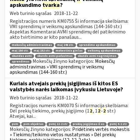
apskundimo
tvarka
?
Web turinio sąrašas
2018-11-22
Registracijos numeris KM0755 Ši informacija skelbiama:
VMI sprendimų ir veiksmų apskundimas (144-160 str.)
Aspektas Komentarai AVMI sprendimų dėl patikrinimo
akto tvirtinimo ar kito panašaus...
mokesčių administravimas
maį 146 str.
sprendimo apskundimas
maį 150 str.
maį 152 str.
mokestinis ginčas
veiksmų apskundimas
skundas avmi
skundo avmi padavimas
skundo avmi nagrinėjimas
Mokesčių žinyno kategorijos:
Mokesčių
sprendimas
administravimas » VMI sprendimų ir veiksmų
apskundimas (144-160 str.)
Kuriais atvejais prekių įsigijimas iš kitos ES
valstybės narės laikomas įvykusiu Lietuvoje?
Web turinio sąrašas
2018-11-22
Registracijos numeris KM0070 Ši informacija skelbiama:
Dėl prekių tiekimo, prekių įsigijimo (1
2
, 1
2
-
2
str.)
Atvejai, kai...
pvm
pvm objektas
pvmį 12-2 str
prekių įsigijimas iš es
pvmį 4-1 str
Mokesčių žinyno kategorijos:
Pridėtinės vertės mokestis
» Tiekimo/teikimo vietos nustatymas » Dėl prekių