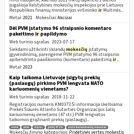
įsigalioja Valstybinės mokesčių inspekcijos prie Lietuvos
Respublikos finansų ministerijos viršininko
ir
Muitinės...
Metai:
2021
Mokesčiai:
Akcizai
Dėl PVM įstatymo 96 straipsnio komentaro
pakeitimo
ir
papildymo
Web turinio sąrašas
2023-07-17
Siekdami užtikrinti sklandų
mokesčių
įstatymų
įgyvendinimą, parengėme PVM įstatymo 96 straipsnio
apibendrinto paaiškinimo (komentaro) pakeitimą
ir
...
Metai:
2023
Kaip taikoma Lietuvoje įsigytų prekių
(paslaugų) pirkimo PVM lengvata NATO
kariuomenių vienetams?
Web turinio sąrašas
2018-11-22
Registracijos numeris KM0373 Ši informacija skelbiama:
Prekės Šiaurės Atlanto Sutarties Organizacijos šalių
kariuomenių vienetams (47 str.) PVM lengvatos
taikomos grąžinant prekių (paslaugų)...
nato
pvm
0 proc
pvmį 47 str
nato kariuomenių vienetai
Mokesčių žinyno kategorijos:
Pridėtinės vertės mokestis