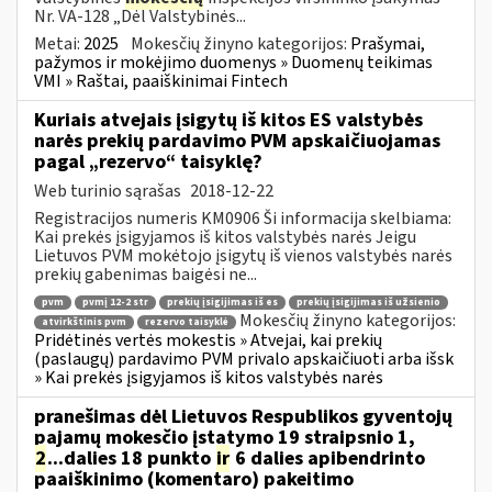
Nr. VA-128 „Dėl Valstybinės...
Metai:
2025
Mokesčių žinyno kategorijos:
Prašymai,
pažymos ir mokėjimo duomenys » Duomenų teikimas
VMI » Raštai, paaiškinimai Fintech
Kuriais atvejais įsigytų iš kitos ES valstybės
narės prekių pardavimo PVM apskaičiuojamas
pagal „rezervo“ taisyklę?
Web turinio sąrašas
2018-12-22
Registracijos numeris KM0906 Ši informacija skelbiama:
Kai prekės įsigyjamos iš kitos valstybės narės Jeigu
Lietuvos PVM mokėtojo įsigytų iš vienos valstybės narės
prekių gabenimas baigėsi ne...
pvm
pvmį 12-2 str
prekių įsigijimas iš es
prekių įsigijimas iš užsienio
Mokesčių žinyno kategorijos:
atvirkštinis pvm
rezervo taisyklė
Pridėtinės vertės mokestis » Atvejai, kai prekių
(paslaugų) pardavimo PVM privalo apskaičiuoti arba išsk
» Kai prekės įsigyjamos iš kitos valstybės narės
pranešimas dėl Lietuvos Respublikos gyventojų
pajamų mokesčio įstatymo 19 straipsnio 1,
2
...dalies 18 punkto
ir
6 dalies apibendrinto
paaiškinimo (komentaro) pakeitimo