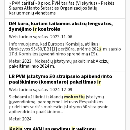
» PVM tarifai » 0 proc. PVM tarifas (VI skyrius) » Prekės
Šiaurės Atlanto Sutarties Organizacijos šalių
kariuomenių vienetams
Dėl kuro, kuriam taikomos akcizų lengvatos,
žymėjimo
ir
kontrolės
Web turinio sąrašas
2023-11-06
Informuojame, kad Europos Komisija, atlikusi
Direktyvos 95/60/EB1[1] peržiūrą, priėmė 202
2
m. sausio
17 d. Komisijos įgyvendinimo sprendimą (ES)...
Metai:
2023
Mokesčių įstatymų pakeitimai:
Akcizų
pakeitimai nuo 2024 m.
LR PVM įstatymo 50 straipsnio apibendrinto
paaiškinimo (komentaro) pakeitimas
ir
Web turinio sąrašas
2024-12-09
Siekdami užtikrinti sklandų
mokesčių
įstatymų
įgyvendinimą, parengėme Lietuvos Respublikos
pridėtinės vertės mokesčio įstatymo 50 straipsnio
apibendrinto paaiškinimo...
Metai:
2024
Kokia
yra AVMI sprendimų
ir
veiksmų