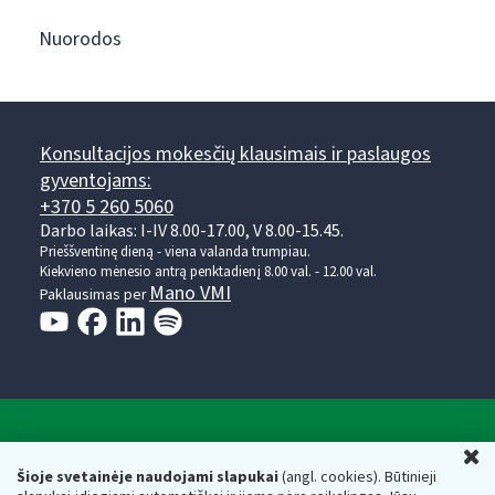
Nuorodos
Konsultacijos mokesčių klausimais ir paslaugos
gyventojams:
+370 5 260 5060
Darbo laikas: I-IV 8.00-17.00, V 8.00-15.45.
Prieššventinę dieną - viena valanda trumpiau.
Kiekvieno mėnesio antrą penktadienį 8.00 val. - 12.00 val.
Mano VMI
Paklausimas per
Valstybinė mokesčių inspekcija prie Lietuvos
U
Respublikos finansų ministerijos
Šioje svetainėje naudojami slapukai
(angl. cookies). Būtinieji