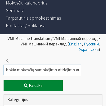
Mokesčių kalendorius
Seminarai
Tarptautinis apmokestinimas
Kontaktai / Apklausa
VMI Machine translation / VMI Машинный перевод /
VMI Машинний переклад (
English
,
Русский
,
Українська
)
Paieška
Kategorijos