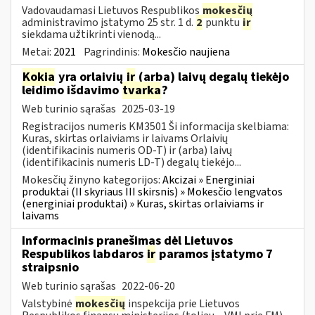
Vadovaudamasi Lietuvos Respublikos
mokesčių
administravimo įstatymo 25 str. 1 d.
2
punktu
ir
siekdama užtikrinti vienodą...
Metai:
2021
Pagrindinis:
Mokesčio naujiena
Kokia
yra orlaivių
ir
(arba) laivų degalų tiekėjo
leidimo išdavimo
tvarka
?
Web turinio sąrašas
2025-03-19
Registracijos numeris KM3501 Ši informacija skelbiama:
Kuras, skirtas orlaiviams ir laivams Orlaivių
(identifikacinis numeris OD-T) ir (arba) laivų
(identifikacinis numeris LD-T) degalų tiekėjo...
Mokesčių žinyno kategorijos:
Akcizai » Energiniai
produktai (II skyriaus III skirsnis) » Mokesčio lengvatos
(energiniai produktai) » Kuras, skirtas orlaiviams ir
laivams
Informacinis pranešimas dėl Lietuvos
Respublikos labdaros
ir
paramos įstatymo 7
straipsnio
Web turinio sąrašas
2022-06-20
Valstybinė
mokesčių
inspekcija prie Lietuvos