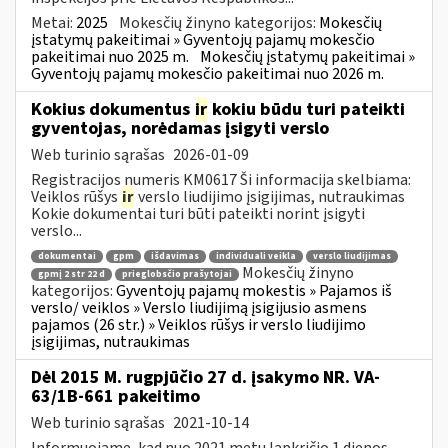
Metai:
2025
Mokesčių žinyno kategorijos:
Mokesčių
įstatymų pakeitimai » Gyventojų pajamų mokesčio
pakeitimai nuo 2025 m.
Mokesčių įstatymų pakeitimai »
Gyventojų pajamų mokesčio pakeitimai nuo 2026 m.
Kokius dokumentus
ir
kokiu būdu turi pateikti
gyventojas, norėdamas įsigyti verslo
Web turinio sąrašas
2026-01-09
Registracijos numeris KM0617 Ši informacija skelbiama:
Veiklos rūšys
ir
verslo liudijimo įsigijimas, nutraukimas
Kokie dokumentai turi būti pateikti norint įsigyti
verslo...
dokumentai
gpm
išdavimas
individuali veikla
verslo liudijimas
Mokesčių žinyno
gpmį 2 str 22 d
prieglobsčio prašytojai
kategorijos:
Gyventojų pajamų mokestis » Pajamos iš
verslo/ veiklos » Verslo liudijimą įsigijusio asmens
pajamos (26 str.) » Veiklos rūšys ir verslo liudijimo
įsigijimas, nutraukimas
Dėl 2015 M. rugpjūčio 27 d. įsakymo NR. VA-
63/1B-661 pakeitimo
Web turinio sąrašas
2021-10-14
Informuojame, kad nuo 2021 metų lapkričio 1 dienos