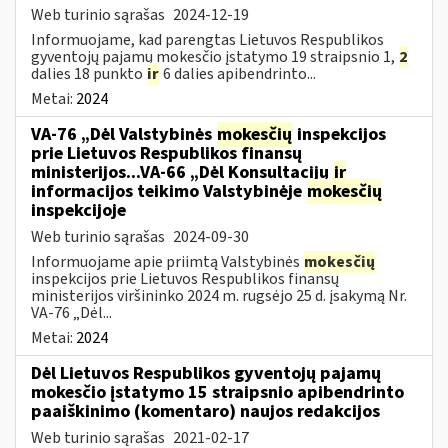
Web turinio sąrašas
2024-12-19
Informuojame, kad parengtas Lietuvos Respublikos
gyventojų pajamų mokesčio įstatymo 19 straipsnio 1,
2
dalies 18 punkto
ir
6 dalies apibendrinto...
Metai:
2024
VA-76 „Dėl Valstybinės
mokesčių
inspekcijos
prie Lietuvos Respublikos finansų
ministerijos...VA-66 „Dėl Konsultacijų
ir
informacijos teikimo Valstybinėje
mokesčių
inspekcijoje
Web turinio sąrašas
2024-09-30
Informuojame apie priimtą Valstybinės
mokesčių
inspekcijos prie Lietuvos Respublikos finansų
ministerijos viršininko 2024 m. rugsėjo 25 d. įsakymą Nr.
VA-76 „Dėl...
Metai:
2024
Dėl Lietuvos Respublikos gyventojų pajamų
mokesčio įstatymo 15 straipsnio apibendrinto
paaiškinimo (komentaro) naujos redakcijos
Web turinio sąrašas
2021-02-17