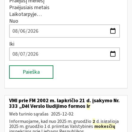
Praėjusį mėnesį
Praėjusiais metais
Laikotarpyje…
Nuo
Iki
Paieška
VMI prie FM 2002 m. lapkričio 21 d. įsakymo Nr.
333 „Dėl Verslo liudijimo formos
ir
Web turinio sąrašas
2025-12-02
Informuojame, kad nuo 2025 m. gruodžio
2
d. įsigalioja
2025 m. gruodžio 1 d. priimtas Valstybinės
mokesčių
inspekcijos prie Lietuvos Respublikos...