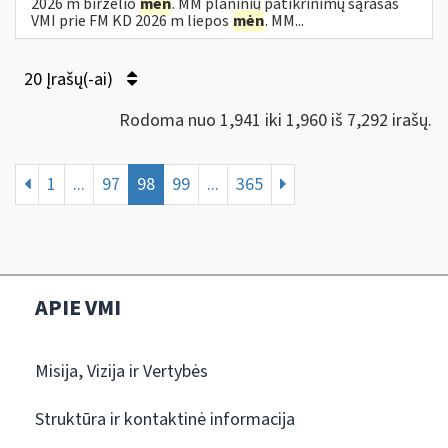
2026 m birželio
mėn
. MM planinių patikrinimų sąrašas
VMI prie FM KD 2026 m liepos
mėn
. MM...
20 Įrašų(-ai)
Rodoma nuo 1,941 iki 1,960 iš 7,292 irašų.
1
...
97
98
99
...
365
APIE VMI
Misija, Vizija ir Vertybės
Struktūra ir kontaktinė informacija