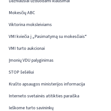
Dažniausiai užduodami klausimai
Mokesčių ABC
Viktorina moksleiviams
VMI kviečia į „Pasimatymą su mokesčiais“
VMI turto aukcionai
Įmonių VDU palyginimas
STOP šešėliui
Krašto apsaugos ministerijos informacija
Interneto svetainės atitikties paraiška
Ieškome turto savininkų