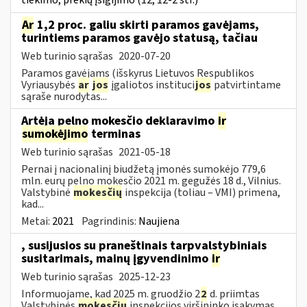
tiekimo, prekių įsigijimo (12, 12-2 str.)
Ar
1,2 proc. galiu skirti paramos gavėjams,
turintiems paramos gavėjo statusą, tačiau
Web turinio sąrašas
2020-07-20
Paramos gavėjams (išskyrus Lietuvos Respublikos
Vyriausybės
ar
jos
įgaliotos instituci
jos
patvirtintame
sąraše nurodytas...
Artėja pelno mokesčio deklaravimo
ir
sumokėjimo
terminas
Web turinio sąrašas
2021-05-18
Pernai į nacionalinį biudžetą įmonės sumokėjo 779,6
mln. eurų pelno mokesčio 2021 m. gegužės 18 d., Vilnius.
Valstybinė
mokesčių
inspekcija (toliau – VMI) primena,
kad...
Metai:
2021
Pagrindinis:
Naujiena
, susijusios su praneštinais tarpvalstybiniais
susitarimais, mainų įgyvendinimo
ir
Web turinio sąrašas
2025-12-23
Informuojame, kad 2025 m. gruodžio 2
2
d. priimtas
Valstybinės
mokesčių
inspekcijos viršininko įsakymas