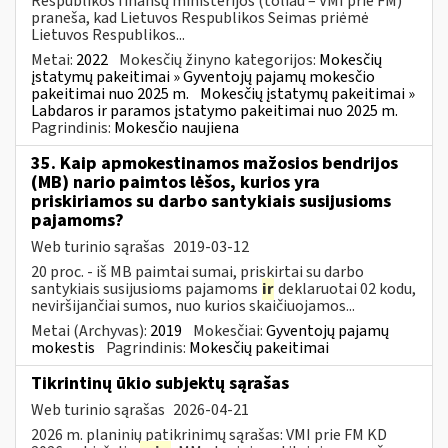
Respublikos finansų ministerijos (toliau – VMI prie FM)
praneša, kad Lietuvos Respublikos Seimas priėmė
Lietuvos Respublikos...
Metai:
2022
Mokesčių žinyno kategorijos:
Mokesčių
įstatymų pakeitimai » Gyventojų pajamų mokesčio
pakeitimai nuo 2025 m.
Mokesčių įstatymų pakeitimai »
Labdaros ir paramos įstatymo pakeitimai nuo 2025 m.
Pagrindinis:
Mokesčio naujiena
35. Kaip apmokestinamos mažosios bendrijos
(MB) nario paimtos lėšos, kurios yra
priskiriamos su darbo santykiais susijusioms
pajamoms?
Web turinio sąrašas
2019-03-12
20 proc. - iš MB paimtai sumai, priskirtai su darbo
santykiais susijusioms pajamoms
ir
deklaruotai 02 kodu,
neviršijančiai sumos, nuo kurios skaičiuojamos...
Metai (Archyvas):
2019
Mokesčiai:
Gyventojų pajamų
mokestis
Pagrindinis:
Mokesčių pakeitimai
Tikrintinų ūkio subjektų sąrašas
Web turinio sąrašas
2026-04-21
2026 m. planinių patikrinimų sąrašas: VMI prie FM KD