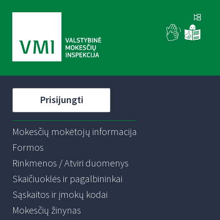
Prisijungti
Mokesčių mokėtojų informacija
Formos
Rinkmenos / Atviri duomenys
Skaičiuoklės ir pagalbininkai
Sąskaitos ir įmokų kodai
Mokesčių žinynas