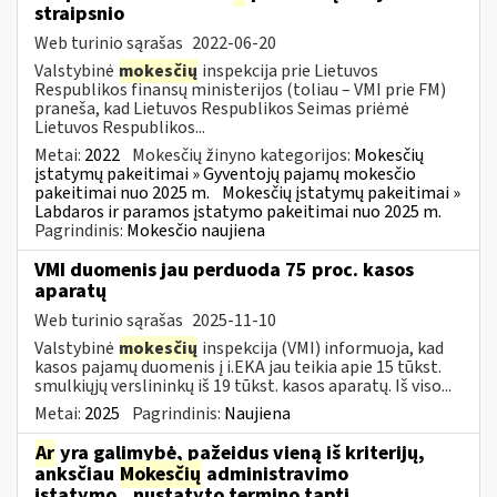
straipsnio
Web turinio sąrašas
2022-06-20
Valstybinė
mokesčių
inspekcija prie Lietuvos
Respublikos finansų ministerijos (toliau – VMI prie FM)
praneša, kad Lietuvos Respublikos Seimas priėmė
Lietuvos Respublikos...
Metai:
2022
Mokesčių žinyno kategorijos:
Mokesčių
įstatymų pakeitimai » Gyventojų pajamų mokesčio
pakeitimai nuo 2025 m.
Mokesčių įstatymų pakeitimai »
Labdaros ir paramos įstatymo pakeitimai nuo 2025 m.
Pagrindinis:
Mokesčio naujiena
VMI duomenis jau perduoda 75 proc. kasos
aparatų
Web turinio sąrašas
2025-11-10
Valstybinė
mokesčių
inspekcija (VMI) informuoja, kad
kasos pajamų duomenis į i.EKA jau teikia apie 15 tūkst.
smulkiųjų verslininkų iš 19 tūkst. kasos aparatų. Iš viso...
Metai:
2025
Pagrindinis:
Naujiena
Ar
yra galimybė, pažeidus vieną iš kriterijų,
anksčiau
Mokesčių
administravimo
įstatymo...nustatyto termino tapti