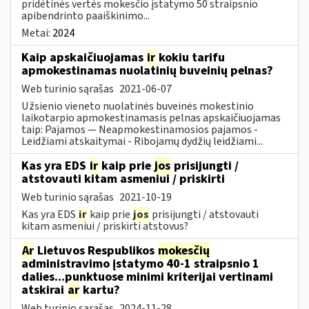
pridėtinės vertės mokesčio įstatymo 50 straipsnio
apibendrinto paaiškinimo...
Metai:
2024
Kaip apskaičiuojamas
ir
kokiu tarifu
apmokestinamas nuolatinių buveinių pelnas?
Web turinio sąrašas
2021-06-07
Užsienio vieneto nuolatinės buveinės mokestinio
laikotarpio apmokestinamasis pelnas apskaičiuojamas
taip: Pajamos — Neapmokestinamosios pajamos -
Leidžiami atskaitymai - Ribojamų dydžių leidžiami...
Kas yra EDS
ir
kaip prie
jos
prisijungti /
atstovauti kitam asmeniui / priskirti
Web turinio sąrašas
2021-10-19
Kas yra EDS
ir
kaip prie
jos
prisijungti / atstovauti
kitam asmeniui / priskirti atstovus?
Ar
Lietuvos Respublikos
mokesčių
administravimo įstatymo 40-1 straipsnio 1
dalies...punktuose minimi kriterijai vertinami
atskirai
ar
kartu?
Web turinio sąrašas
2024-11-28