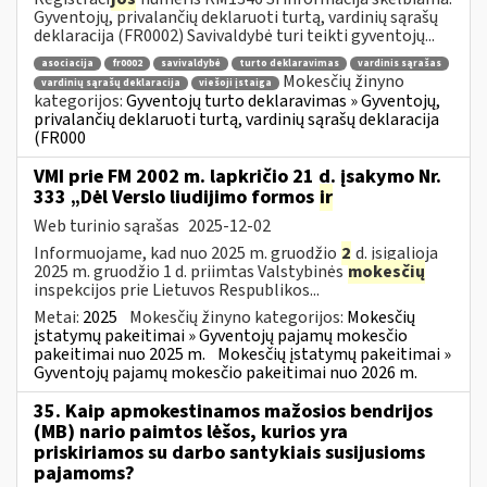
Gyventojų, privalančių deklaruoti turtą, vardinių sąrašų
deklaracija (FR0002) Savivaldybė turi teikti gyventojų...
asociacija
fr0002
savivaldybė
turto deklaravimas
vardinis sąrašas
Mokesčių žinyno
vardinių sąrašų deklaracija
viešoji įstaiga
kategorijos:
Gyventojų turto deklaravimas » Gyventojų,
privalančių deklaruoti turtą, vardinių sąrašų deklaracija
(FR000
VMI prie FM 2002 m. lapkričio 21 d. įsakymo Nr.
333 „Dėl Verslo liudijimo formos
ir
Web turinio sąrašas
2025-12-02
Informuojame, kad nuo 2025 m. gruodžio
2
d. įsigalioja
2025 m. gruodžio 1 d. priimtas Valstybinės
mokesčių
inspekcijos prie Lietuvos Respublikos...
Metai:
2025
Mokesčių žinyno kategorijos:
Mokesčių
įstatymų pakeitimai » Gyventojų pajamų mokesčio
pakeitimai nuo 2025 m.
Mokesčių įstatymų pakeitimai »
Gyventojų pajamų mokesčio pakeitimai nuo 2026 m.
35. Kaip apmokestinamos mažosios bendrijos
(MB) nario paimtos lėšos, kurios yra
priskiriamos su darbo santykiais susijusioms
pajamoms?