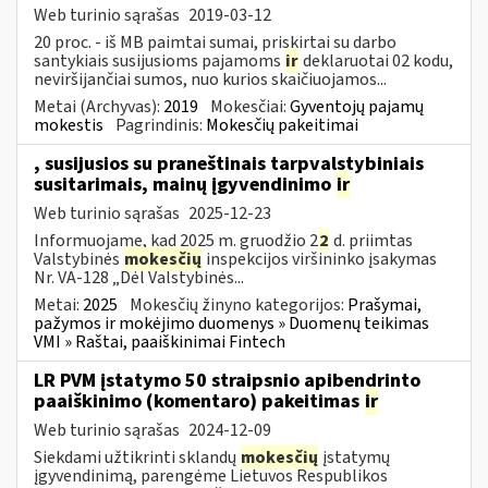
Web turinio sąrašas
2019-03-12
20 proc. - iš MB paimtai sumai, priskirtai su darbo
santykiais susijusioms pajamoms
ir
deklaruotai 02 kodu,
neviršijančiai sumos, nuo kurios skaičiuojamos...
Metai (Archyvas):
2019
Mokesčiai:
Gyventojų pajamų
mokestis
Pagrindinis:
Mokesčių pakeitimai
, susijusios su praneštinais tarpvalstybiniais
susitarimais, mainų įgyvendinimo
ir
Web turinio sąrašas
2025-12-23
Informuojame, kad 2025 m. gruodžio 2
2
d. priimtas
Valstybinės
mokesčių
inspekcijos viršininko įsakymas
Nr. VA-128 „Dėl Valstybinės...
Metai:
2025
Mokesčių žinyno kategorijos:
Prašymai,
pažymos ir mokėjimo duomenys » Duomenų teikimas
VMI » Raštai, paaiškinimai Fintech
LR PVM įstatymo 50 straipsnio apibendrinto
paaiškinimo (komentaro) pakeitimas
ir
Web turinio sąrašas
2024-12-09
Siekdami užtikrinti sklandų
mokesčių
įstatymų
įgyvendinimą, parengėme Lietuvos Respublikos