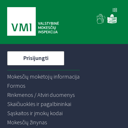
Prisijungti
Mokesčių mokėtojų informacija
Formos
Rinkmenos / Atviri duomenys
Skaičiuoklės ir pagalbininkai
Sąskaitos ir įmokų kodai
Mokesčių žinynas