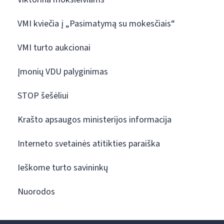
VMI kviečia į „Pasimatymą su mokesčiais“
VMI turto aukcionai
Įmonių VDU palyginimas
STOP šešėliui
Krašto apsaugos ministerijos informacija
Interneto svetainės atitikties paraiška
Ieškome turto savininkų
Nuorodos