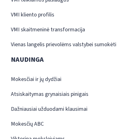
VMI kliento profilis
VMI skaitmeninė transformacija
Vienas langelis prievolėms valstybei sumokėti
NAUDINGA
Mokesčiai ir jų dydžiai
Atsiskaitymas grynaisiais pinigais
Dažniausiai užduodami klausimai
Mokesčių ABC
Viktorina moksleiviams