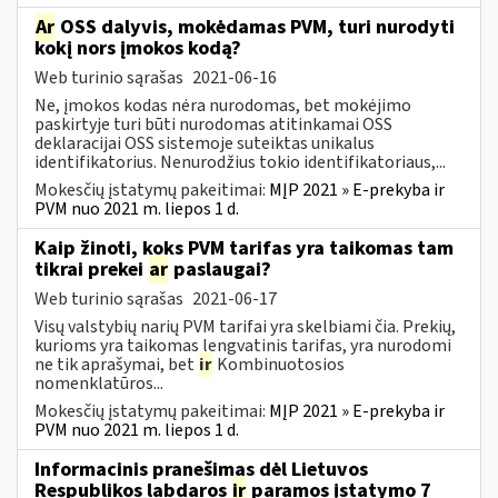
Ar
OSS dalyvis, mokėdamas PVM, turi nurodyti
kokį nors įmokos kodą?
Web turinio sąrašas
2021-06-16
Ne, įmokos kodas nėra nurodomas, bet mokėjimo
paskirtyje turi būti nurodomas atitinkamai OSS
deklaracijai OSS sistemoje suteiktas unikalus
identifikatorius. Nenurodžius tokio identifikatoriaus,...
Mokesčių įstatymų pakeitimai:
MĮP 2021 » E-prekyba ir
PVM nuo 2021 m. liepos 1 d.
Kaip žinoti, koks PVM tarifas yra taikomas tam
tikrai prekei
ar
paslaugai?
Web turinio sąrašas
2021-06-17
Visų valstybių narių PVM tarifai yra skelbiami čia. Prekių,
kurioms yra taikomas lengvatinis tarifas, yra nurodomi
ne tik aprašymai, bet
ir
Kombinuotosios
nomenklatūros...
Mokesčių įstatymų pakeitimai:
MĮP 2021 » E-prekyba ir
PVM nuo 2021 m. liepos 1 d.
Informacinis pranešimas dėl Lietuvos
Respublikos labdaros
ir
paramos įstatymo 7