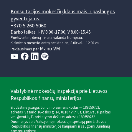
Konsultacijos mokesčių klausimais ir paslaugos
gyventojams:
+370 5 260 5060
Darbo laikas: I-IV 8.00-17.00, V 8.00-15.45.
Prieššventinę dieną - viena valanda trumpiau.
Kiekvieno mėnesio antrą penktadienį 8.00 val. - 12.00 val.
Mano VMI
Paklausimas per
Valstybinė mokesčių inspekcija prie Lietuvos
Respublikos finansų ministerijos
Biudžetinė įstaiga. Juridinio asmens kodas — 188659752,
adresas: Vasario 16-osios g. 14, 01107 Vilnius, Lietuva, el.paštas:
vmi@vmi.lt
, E. pristatymo dėžutės adresas 188659752
Duomenys apie Valstybinę mokesčių inspekciją prie Lietuvos
Respublikos finansų ministerijos kaupiami ir saugomi Juridinių
asmenų registre