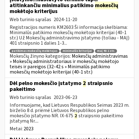
atitinkančiu minimalius patikimo
mokesčių
mokėtojo kriterijus
Web turinio sąrašas
2024-11-20
Registracijos numeris KM2603 Ši informacija skelbiama:
Minimalūs patikimo mokesčių mokėtojo kriterijai (40-1
str.) Už Mokesčių administravimo įstatymo (toliau - MAĮ)
401 straipsnio 1 dalies 1-3...
patikimas mokesčių mokėtojas
minimalūs kriterijai
maį 40-1 str.
Mokesčių žinyno kategorijos:
Mokesčių administravimas
» Mokesčių administratoriaus ir mokesčių mokėtojo
teisės ir pareigos (32-42 s » Minimalūs patikimo
mokesčių mokėtojo kriterijai (40-1 str.)
Dėl pelno mokesčio įstatymo
2
straipsnio
pakeitimo
Web turinio sąrašas
2023-06-23
Informuojame, kad Lietuvos Respublikos Seimas 2023 m.
birželio 8 d. priėmė Lietuvos Respublikos pelno
mokesčio įstatymo NR. IX-675
2
straipsnio pakeitimo
įstatymą Nr....
Metai:
2023