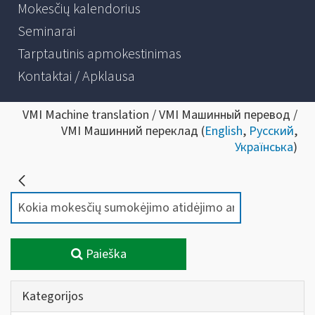
Mokesčių kalendorius
Seminarai
Tarptautinis apmokestinimas
Kontaktai / Apklausa
VMI Machine translation / VMI Машинный перевод /
VMI Машинний переклад (
English
,
Русский
,
Українська
)
Paieška
Kategorijos