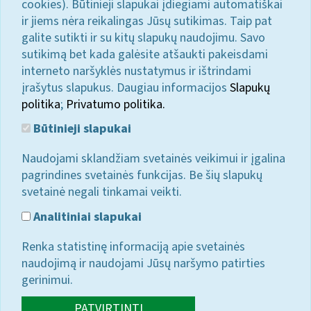
cookies). Būtinieji slapukai įdiegiami automatiškai
ir jiems nėra reikalingas Jūsų sutikimas. Taip pat
galite sutikti ir su kitų slapukų naudojimu. Savo
sutikimą bet kada galėsite atšaukti pakeisdami
interneto naršyklės nustatymus ir ištrindami
įrašytus slapukus. Daugiau informacijos
Slapukų
politika
;
Privatumo politika.
Būtinieji slapukai
Naudojami sklandžiam svetainės veikimui ir įgalina
pagrindines svetainės funkcijas. Be šių slapukų
svetainė negali tinkamai veikti.
Analitiniai slapukai
Renka statistinę informaciją apie svetainės
naudojimą ir naudojami Jūsų naršymo patirties
gerinimui.
PATVIRTINTI