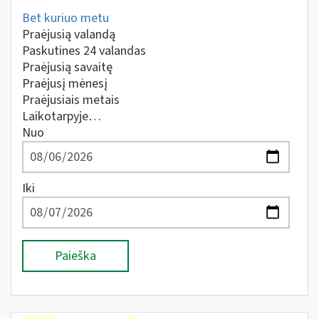
Bet kuriuo metu
Praėjusią valandą
Paskutines 24 valandas
Praėjusią savaitę
Praėjusį mėnesį
Praėjusiais metais
Laikotarpyje…
Nuo
Iki
Paieška