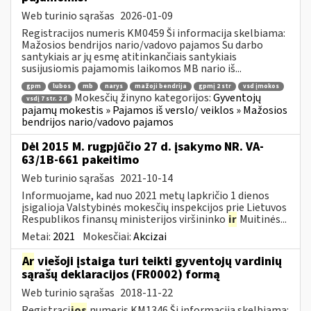
Web turinio sąrašas
2026-01-09
Registracijos numeris KM0459 Ši informacija skelbiama:
Mažosios bendrijos nario/vadovo pajamos Su darbo
santykiais ar jų esmę atitinkančiais santykiais
susijusiomis pajamomis laikomos MB nario iš...
gpm
lubos
mb
narys
mažoji bendrija
gpmį 2 str
vsd įmokos
Mokesčių žinyno kategorijos:
Gyventojų
vsdį 7 str. 2 d
pajamų mokestis » Pajamos iš verslo/ veiklos » Mažosios
bendrijos nario/vadovo pajamos
Dėl 2015 M. rugpjūčio 27 d. įsakymo NR. VA-
63/1B-661 pakeitimo
Web turinio sąrašas
2021-10-14
Informuojame, kad nuo 2021 metų lapkričio 1 dienos
įsigalioja Valstybinės mokesčių inspekcijos prie Lietuvos
Respublikos finansų ministerijos viršininko
ir
Muitinės...
Metai:
2021
Mokesčiai:
Akcizai
Ar
viešoji įstaiga turi teikti gyventojų vardinių
sąrašų deklaracijos (FR0002) formą
Web turinio sąrašas
2018-11-22
Registraci
jos
numeris KM1346 Ši informacija skelbiama: