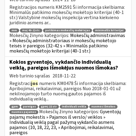
Registracijos numeris KM2591 Ši informacija skelbiama:
Minimalūs patikimo mokesčių mokėtojo kriterijai (40-1
str.) Valstybinė mokesčių inspekcija vertina kiekvieno
juridinio asmens ar...
mm
maį 40-1)str.
patikimas mokesčių mokėtojas
minimalūs kriterijai
Mokesčių žinyno kategorijos:
Mokesčių administravimas
» Mokesčių administratoriaus ir mokesčių mokėtojo
teisės ir pareigos (32-42 s » Minimalūs patikimo
mokesčių mokėtojo kriterijai (40-1 str.)
Kokios gyventojo, vykdančio individualią
veiklą, pareigos išmokėjus nuomos išmokas?
Web turinio sąrašas
2018-11-22
Registraci
jos
numeris KM0478 Ši informacija skelbiama:
Apribojimai, reikalavimai, pareigos Nuo 2018-01-01 už
nekilnojamojo turto nuomą gautos pajamos iš
individualią veiklą...
gpm
pareigos
gpmį 22 str
individuali veikla
nuomos išmokos
Mokesčių žinyno kategorijos:
Gyventojų
nuomos pajamos
pajamų mokestis » Pajamos iš verslo/ veiklos »
Individualią veiklą pagal pažymą vykdančio asmens
pajamos (10, 18, 22, 23, » Apribojimai, reikalavimai,
pareigos