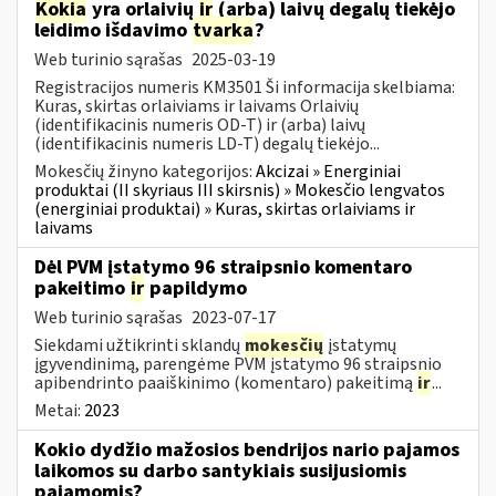
Kokia
yra orlaivių
ir
(arba) laivų degalų tiekėjo
leidimo išdavimo
tvarka
?
Web turinio sąrašas
2025-03-19
Registracijos numeris KM3501 Ši informacija skelbiama:
Kuras, skirtas orlaiviams ir laivams Orlaivių
(identifikacinis numeris OD-T) ir (arba) laivų
(identifikacinis numeris LD-T) degalų tiekėjo...
Mokesčių žinyno kategorijos:
Akcizai » Energiniai
produktai (II skyriaus III skirsnis) » Mokesčio lengvatos
(energiniai produktai) » Kuras, skirtas orlaiviams ir
laivams
Dėl PVM įstatymo 96 straipsnio komentaro
pakeitimo
ir
papildymo
Web turinio sąrašas
2023-07-17
Siekdami užtikrinti sklandų
mokesčių
įstatymų
įgyvendinimą, parengėme PVM įstatymo 96 straipsnio
apibendrinto paaiškinimo (komentaro) pakeitimą
ir
...
Metai:
2023
Kokio dydžio mažosios bendrijos nario pajamos
laikomos su darbo santykiais susijusiomis
pajamomis?