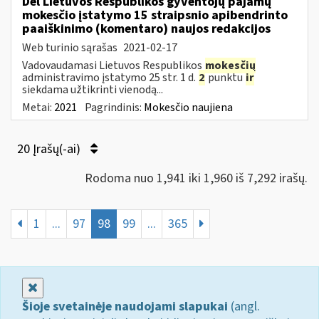
Dėl Lietuvos Respublikos gyventojų pajamų
mokesčio įstatymo 15 straipsnio apibendrinto
paaiškinimo (komentaro) naujos redakcijos
Web turinio sąrašas
2021-02-17
Vadovaudamasi Lietuvos Respublikos
mokesčių
administravimo įstatymo 25 str. 1 d.
2
punktu
ir
siekdama užtikrinti vienodą...
Metai:
2021
Pagrindinis:
Mokesčio naujiena
20 Įrašų(-ai)
Rodoma nuo 1,941 iki 1,960 iš 7,292 irašų.
1
...
97
98
99
...
365
Uždaryti
Šioje svetainėje naudojami slapukai
(angl.