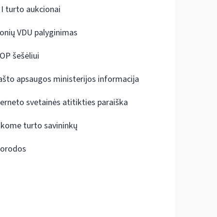
I turto aukcionai
onių VDU palyginimas
OP šešėliui
ašto apsaugos ministerijos informacija
terneto svetainės atitikties paraiška
škome turto savininkų
orodos