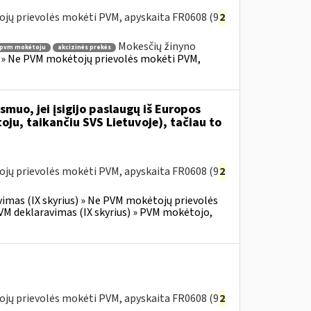
ojų prievolės mokėti PVM, apyskaita FR0608 (9
2
Mokesčių žinyno
o pvm mokėtoju
akcizinės prekės
s) » Ne PVM mokėtojų prievolės mokėti PVM,
muo, jei įsigijo paslaugų iš Europos
ju, taikančiu SVS Lietuvoje), tačiau to
ojų prievolės mokėti PVM, apyskaita FR0608 (9
2
vimas (IX skyrius) » Ne PVM mokėtojų prievolės
VM deklaravimas (IX skyrius) » PVM mokėtojo,
ojų prievolės mokėti PVM, apyskaita FR0608 (9
2