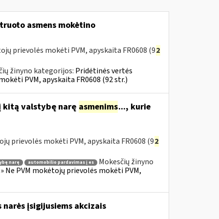
struoto asmens mokėtino
ojų prievolės mokėti PVM, apyskaita FR0608 (9
2
ių žinyno kategorijos:
Pridėtinės vertės
mokėti PVM, apyskaita FR0608 (92 str.)
į kitą valstybę narę
asmenims
..., kurie
ojų prievolės mokėti PVM, apyskaita FR0608 (9
2
Mokesčių žinyno
tybę narę
automobilio pardavimas į es
s) » Ne PVM mokėtojų prievolės mokėti PVM,
s narės įsigijusiems akcizais