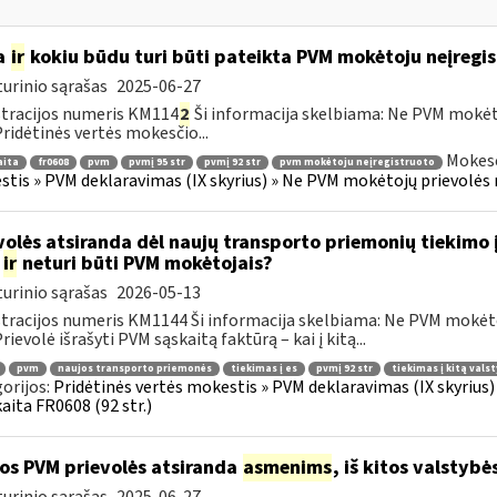
a
ir
kokiu būdu turi būti pateikta PVM mokėtoju neįregi
urinio sąrašas
2025-06-27
tracijos numeris KM114
2
Ši informacija skelbiama: Ne PVM mokėt
 Pridėtinės vertės mokesčio...
Mokesč
aita
fr0608
pvm
pvmį 95 str
pvmį 92 str
pvm mokėtoju neįregistruoto
tis » PVM deklaravimas (IX skyrius) » Ne PVM mokėtojų prievolės 
volės atsiranda dėl naujų transporto priemonių tiekimo 
a
ir
neturi būti PVM mokėtojais?
urinio sąrašas
2026-05-13
tracijos numeris KM1144 Ši informacija skelbiama: Ne PVM mokėt
Prievolė išrašyti PVM sąskaitą faktūrą – kai į kitą...
pvm
naujos transporto priemonės
tiekimas į es
pvmį 92 str
tiekimas į kitą vals
orijos:
Pridėtinės vertės mokestis » PVM deklaravimas (IX skyriu
aita FR0608 (92 str.)
os PVM prievolės atsiranda
asmenims
, iš kitos valstybė