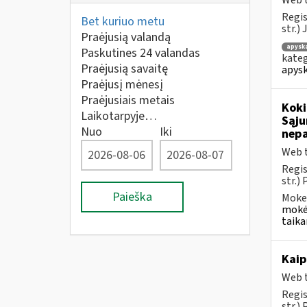
Web t
Regis
Bet kuriuo metu
str.)
Praėjusią valandą
apysk
Paskutines 24 valandas
kateg
Praėjusią savaitę
apysk
Praėjusį mėnesį
Praėjusiais metais
Koki
Laikotarpyje…
Sąju
Nuo
Iki
nep
Web t
Regis
str.)
Paieška
Mokes
mokėt
taika
Kaip
Web t
Regis
str.)