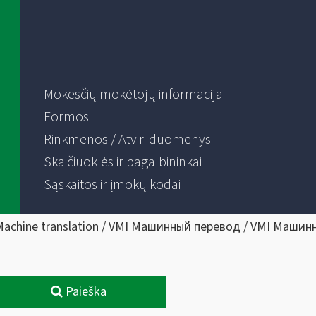
Mokesčių mokėtojų informacija
Formos
Rinkmenos / Atviri duomenys
Skaičiuoklės ir pagalbininkai
Sąskaitos ir įmokų kodai
Machine translation / VMI Машинный перевод / VMI Машин
Paieška