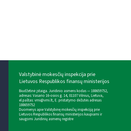
Valstybinė mokesčių inspekcija prie
Lietuvos Respublikos finansų ministerijos
Biudžetinė įstaiga. Juridinio asmens kodas — 188659752,
adresas: Vasario 16-osios g. 14, 01107 Vilnius, Lietuva,
el.paštas:
vmi@vmi.lt
, E. pristatymo dėžutės adresas
188659752
Duomenys apie Valstybinę mokesčių inspekciją prie
Lietuvos Respublikos finansų ministerijos kaupiami ir
saugomi Juridinių asmenų registre