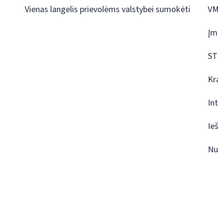
Vienas langelis prievolėms valstybei sumokėti
VM
Įm
ST
Kr
In
Ie
Nu