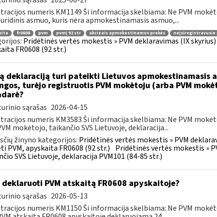
urinio sąrašas
2025-06-27
tracijos numeris KM1149 Ši informacija skelbiama: Ne PVM mokėt
 Juridinis asmuo, kuris nėra apmokestinamasis asmuo,...
aita
fr0608
pvm
pvmį 92 str
akcizais apmokestinamos prekės
neįsiregistravusi
orijos:
Pridėtinės vertės mokestis » PVM deklaravimas (IX skyriu
aita FR0608 (92 str.)
ą deklaraciją turi pateikti Lietuvos apmokestinamasis as
ngos, turėjo registruotis PVM mokėtoju (arba PVM mokėto
adarė?
urinio sąrašas
2026-04-15
tracijos numeris KM3583 Ši informacija skelbiama: Ne PVM mokėt
 PVM mokėtojo, taikančio SVS Lietuvoje, deklaracija...
čių žinyno kategorijos:
Pridėtinės vertės mokestis » PVM deklara
i PVM, apyskaita FR0608 (92 str.)
Pridėtinės vertės mokestis » P
nčio SVS Lietuvoje, deklaracija PVM101 (84-85 str.)
 deklaruoti PVM atskaitą FR0608 apyskaitoje?
urinio sąrašas
2026-05-13
tracijos numeris KM1150 Ši informacija skelbiama: Ne PVM mokėt
 PVM atskaita FR0608 apyskaitoje deklaruojama 24...