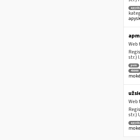
apysk
kateg
apysk
apmo
Web t
Regis
str.)
pvm
45000
mokėt
užsi
Web t
Regis
str.)
apysk
mokes