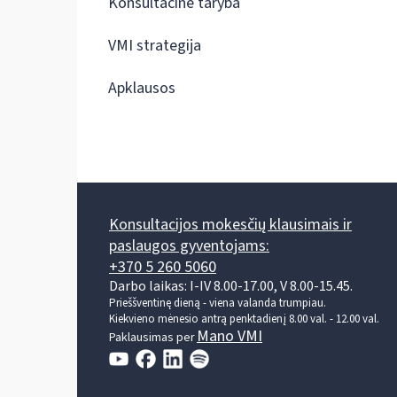
Konsultacinė taryba
VMI strategija
Apklausos
Konsultacijos mokesčių klausimais ir
paslaugos gyventojams:
+370 5 260 5060
Darbo laikas: I-IV 8.00-17.00, V 8.00-15.45.
Prieššventinę dieną - viena valanda trumpiau.
Kiekvieno mėnesio antrą penktadienį 8.00 val. - 12.00 val.
Mano VMI
Paklausimas per