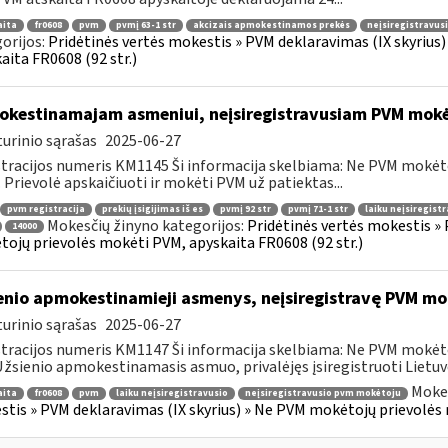
aita
fr0608
pvm
pvmį 63-1 str
akcizais apmokestinamos prekės
neįsiregistravus
orijos:
Pridėtinės vertės mokestis » PVM deklaravimas (IX skyriu
aita FR0608 (92 str.)
kestinamajam asmeniui, neįsiregistravusiam PVM mokėto
urinio sąrašas
2025-06-27
tracijos numeris KM1145 Ši informacija skelbiama: Ne PVM mokėt
 I. Prievolė apskaičiuoti ir mokėti PVM už patiektas...
pvm registracija
prekių įsigijimas iš es
pvmį 92 str
pvmį 71-1 str
laiku neįsiregist
Mokesčių žinyno kategorijos:
Pridėtinės vertės mokestis » 
14000
ojų prievolės mokėti PVM, apyskaita FR0608 (92 str.)
enio apmokestinamieji asmenys, neįsiregistravę PVM mok
urinio sąrašas
2025-06-27
tracijos numeris KM1147 Ši informacija skelbiama: Ne PVM mokėt
 Užsienio apmokestinamasis asmuo, privalėjęs įsiregistruoti Lietuv
Mokes
aita
fr0608
pvm
laiku neįsiregistravusio
neįsiregistravusio pvm mokėtoju
tis » PVM deklaravimas (IX skyrius) » Ne PVM mokėtojų prievolės 