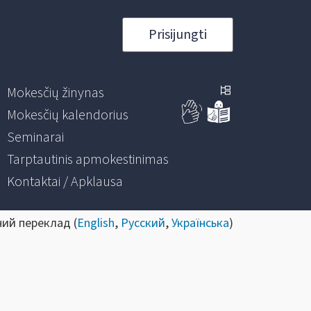
Prisijungti
Mokesčių žinynas
Mokesčių kalendorius
Seminarai
Tarptautinis apmokestinimas
Kontaktai / Apklausa
ний переклад (
English
,
Русский
,
Українська
)