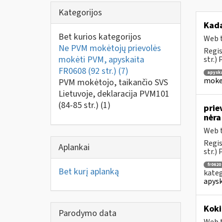
Kategorijos
Kad
Bet kurios kategorijos
Web t
Ne PVM mokėtojų prievolės
Regis
mokėti PVM, apyskaita
str.)
FR0608 (92 str.)
(7)
apysk
mokes
PVM mokėtojo, taikančio SVS
Lietuvoje, deklaracija PVM101
(84-85 str.)
(1)
prie
nėr
Web t
Regis
Aplankai
str.) 
fr0620
Bet kurį aplanką
kateg
apysk
Koki
Parodymo data