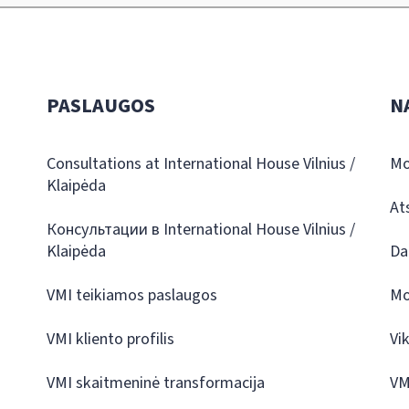
PASLAUGOS
N
Consultations at International House Vilnius /
Mo
Klaipėda
At
Консультации в International House Vilnius /
Klaipėda
Da
VMI teikiamos paslaugos
Mo
VMI kliento profilis
Vi
VMI skaitmeninė transformacija
VM