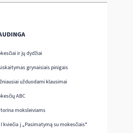
AUDINGA
kesčiai ir jų dydžiai
siskaitymas grynaisiais pinigais
žniausiai užduodami klausimai
kesčių ABC
ktorina moksleiviams
I kviečia į „Pasimatymą su mokesčiais“