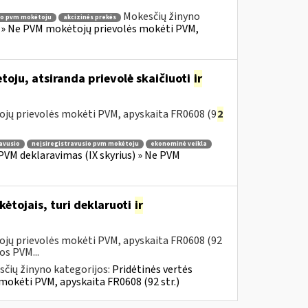
Mokesčių žinyno
io pvm mokėtoju
akcizinės prekės
s) » Ne PVM mokėtojų prievolės mokėti PVM,
ju, atsiranda prievolė skaičiuoti
ir
ojų prievolės mokėti PVM, apyskaita FR0608 (9
2
ravusio
neįsiregistravusio pvm mokėtoju
ekonominė veikla
PVM deklaravimas (IX skyrius) » Ne PVM
ėtojais, turi deklaruoti
ir
ojų prievolės mokėti PVM, apyskaita FR0608 (92
os PVM...
čių žinyno kategorijos:
Pridėtinės vertės
mokėti PVM, apyskaita FR0608 (92 str.)