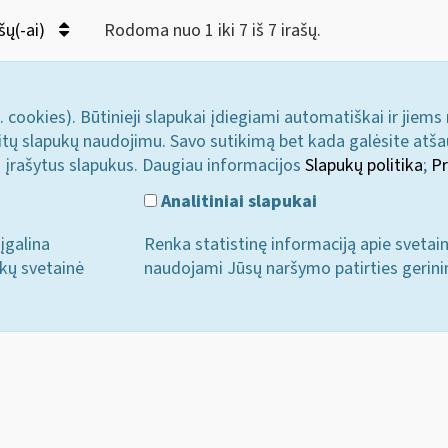
šų(-ai)
Rodoma nuo 1 iki 7 iš 7 irašų.
. cookies). Būtinieji slapukai įdiegiami automatiškai ir jiems
u kitų slapukų naudojimu. Savo sutikimą bet kada galėsite atš
i įrašytus slapukus. Daugiau informacijos
Slapukų politika
;
Pr
Analitiniai slapukai
įgalina
Renka statistinę informaciją apie svetai
ukų svetainė
naudojami Jūsų naršymo patirties gerini