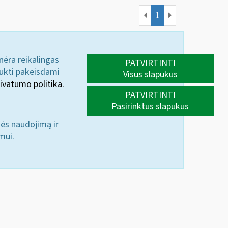
1
 nėra reikalingas
PATVIRTINTI
aukti pakeisdami
Visus slapukus
ivatumo politika.
PATVIRTINTI
Pasirinktus slapukus
nės naudojimą ir
mui.