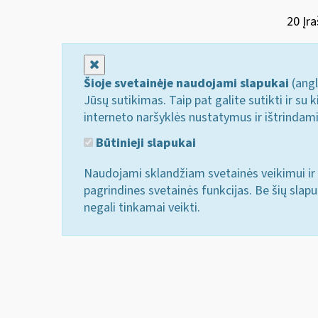
20 Įra
Uždaryti
Šioje svetainėje naudojami slapukai
(angl
Jūsų sutikimas. Taip pat galite sutikti ir s
interneto naršyklės nustatymus ir ištrindam
Būtinieji slapukai
Naudojami sklandžiam svetainės veikimui ir 
pagrindines svetainės funkcijas. Be šių slap
negali tinkamai veikti.