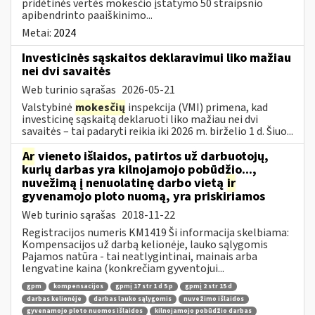
pridėtinės vertės mokesčio įstatymo 50 straipsnio
apibendrinto paaiškinimo...
Metai:
2024
Investicinės sąskaitos deklaravimui liko mažiau
nei dvi savaitės
Web turinio sąrašas
2026-05-21
Valstybinė
mokesčių
inspekcija (VMI) primena, kad
investicinę sąskaitą deklaruoti liko mažiau nei dvi
savaitės – tai padaryti reikia iki 2026 m. birželio 1 d. Šiuo...
Ar
vieneto išlaidos, patirtos už darbuotojų,
kurių darbas yra kilnojamojo pobūdžio...,
nuvežimą į nenuolatinę darbo vietą
ir
gyvenamojo ploto nuomą, yra priskiriamos
Web turinio sąrašas
2018-11-22
Registracijos numeris KM1419 Ši informacija skelbiama:
Kompensacijos už darbą kelionėje, lauko sąlygomis
Pajamos natūra - tai neatlygintinai, mainais arba
lengvatine kaina (konkrečiam gyventojui...
gpm
kompensacijos
gpmį 17 str 1 d 5 p
gpmį 2 str 15 d
darbas kelionėje
darbas lauko sąlygomis
nuvežimo išlaidos
gyvenamojo ploto nuomos išlaidos
kilnojamojo pobūdžio darbas