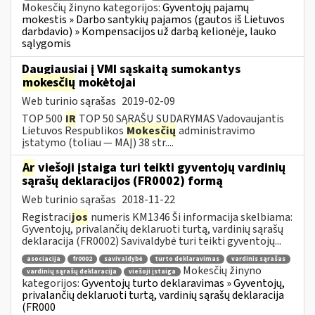
Mokesčių žinyno kategorijos:
Gyventojų pajamų
mokestis » Darbo santykių pajamos (gautos iš Lietuvos
darbdavio) » Kompensacijos už darbą kelionėje, lauko
sąlygomis
Daugiausiai į VMI sąskaitą sumokantys
mokesčių
mokėtojai
Web turinio sąrašas
2019-02-09
TOP 500
IR
TOP 50 SĄRAŠŲ SUDARYMAS Vadovaujantis
Lietuvos Respublikos
Mokesčių
administravimo
įstatymo (toliau — MAĮ) 38 str....
Ar
viešoji įstaiga turi teikti gyventojų vardinių
sąrašų deklaracijos (FR0002) formą
Web turinio sąrašas
2018-11-22
Registraci
jos
numeris KM1346 Ši informacija skelbiama:
Gyventojų, privalančių deklaruoti turtą, vardinių sąrašų
deklaracija (FR0002) Savivaldybė turi teikti gyventojų...
asociacija
fr0002
savivaldybė
turto deklaravimas
vardinis sąrašas
Mokesčių žinyno
vardinių sąrašų deklaracija
viešoji įstaiga
kategorijos:
Gyventojų turto deklaravimas » Gyventojų,
privalančių deklaruoti turtą, vardinių sąrašų deklaracija
(FR000