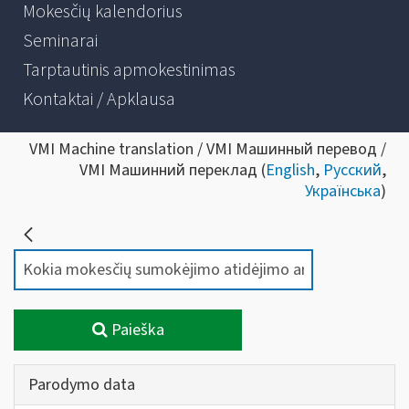
Mokesčių kalendorius
Seminarai
Tarptautinis apmokestinimas
Kontaktai / Apklausa
VMI Machine translation / VMI Машинный перевод /
VMI Машинний переклад (
English
,
Русский
,
Українська
)
Paieška
Parodymo data