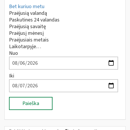
Bet kuriuo metu
Praėjusią valandą
Paskutines 24 valandas
Praėjusią savaitę
Praėjusį mėnesį
Praėjusiais metais
Laikotarpyje…
Nuo
Iki
Paieška