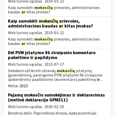
Web turinio sąrašas
2019-03-22
Kaip sumokėti
mokesčių
prievoles, administracines
baudas
ar
kitas įmokas?
Kaip sumokėti
mokesčių
prievoles,
administracines baudas
ar
kitas įmokas?
Web turinio sąrašas
2019-03-22
Kaip sumokėti
mokesčių
prievoles, administracines
baudas
ar
kitas įmokas?
Dėl PVM įstatymo 96 straipsnio komentaro
pakeitimo
ir
papildymo
Web turinio sąrašas
2023-07-17
Siekdami užtikrinti sklandų
mokesčių
įstatymų
įgyvendinimą, parengėme PVM įstatymo 96 straipsnio
apibendrinto paaiškinimo (komentaro) pakeitimą
ir
...
Metai:
2023
Pajamų mokesčio sumokėjimas
ir
deklaravimas
(metinė deklaracija GPM311)
Web turinio sąrašas
2020-02-10
Bendroji dalis: Pagrindiniai atvejai, kada gyventojai