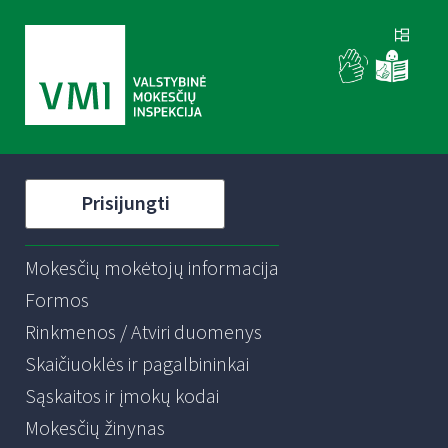
Prisijungti
Mokesčių mokėtojų informacija
Formos
Rinkmenos / Atviri duomenys
Skaičiuoklės ir pagalbininkai
Sąskaitos ir įmokų kodai
Mokesčių žinynas