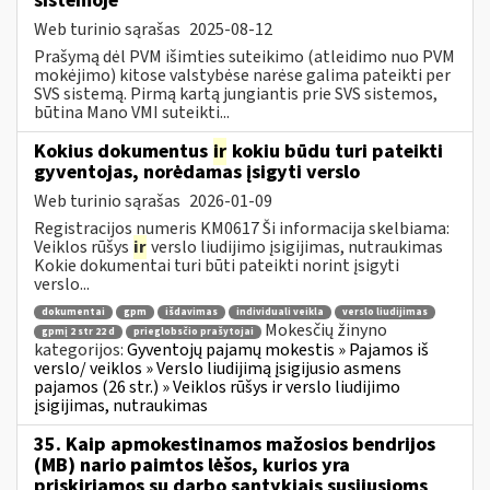
sistemoje
Web turinio sąrašas
2025-08-12
Prašymą dėl PVM išimties suteikimo (atleidimo nuo PVM
mokėjimo) kitose valstybėse narėse galima pateikti per
SVS sistemą. Pirmą kartą jungiantis prie SVS sistemos,
būtina Mano VMI suteikti...
Kokius dokumentus
ir
kokiu būdu turi pateikti
gyventojas, norėdamas įsigyti verslo
Web turinio sąrašas
2026-01-09
Registracijos numeris KM0617 Ši informacija skelbiama:
Veiklos rūšys
ir
verslo liudijimo įsigijimas, nutraukimas
Kokie dokumentai turi būti pateikti norint įsigyti
verslo...
dokumentai
gpm
išdavimas
individuali veikla
verslo liudijimas
Mokesčių žinyno
gpmį 2 str 22 d
prieglobsčio prašytojai
kategorijos:
Gyventojų pajamų mokestis » Pajamos iš
verslo/ veiklos » Verslo liudijimą įsigijusio asmens
pajamos (26 str.) » Veiklos rūšys ir verslo liudijimo
įsigijimas, nutraukimas
35. Kaip apmokestinamos mažosios bendrijos
(MB) nario paimtos lėšos, kurios yra
priskiriamos su darbo santykiais susijusioms