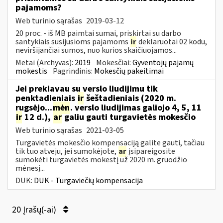
pajamoms?
Web turinio sąrašas
2019-03-12
20 proc. - iš MB paimtai sumai, priskirtai su darbo
santykiais susijusioms pajamoms
ir
deklaruotai 02 kodu,
neviršijančiai sumos, nuo kurios skaičiuojamos...
Metai (Archyvas):
2019
Mokesčiai:
Gyventojų pajamų
mokestis
Pagrindinis:
Mokesčių pakeitimai
Jei prekiavau su verslo liudijimu tik
penktadieniais
ir
šeštadieniais (2020 m.
rugsėjo...
mėn
. verslo liudijimas galiojo 4, 5, 11
ir
12 d.),
ar
galiu gauti turgavietės mokesčio
Web turinio sąrašas
2021-03-05
Turgavietės mokesčio kompensaciją galite gauti, tačiau
tik tuo atveju, jei sumokėjote,
ar
įsipareigosite
sumokėti turgavietės mokestį už 2020 m. gruodžio
mėnesį...
DUK:
DUK - Turgaviečių kompensacija
20 Įrašų(-ai)