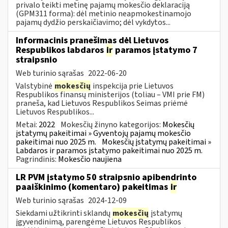
privalo teikti metinę pajamų mokesčio deklaraciją
(GPM311 forma): dėl metinio neapmokestinamojo
pajamų dydžio perskaičiavimo; dėl vykdytos...
Informacinis pranešimas dėl Lietuvos
Respublikos labdaros
ir
paramos įstatymo 7
straipsnio
Web turinio sąrašas
2022-06-20
Valstybinė
mokesčių
inspekcija prie Lietuvos
Respublikos finansų ministerijos (toliau – VMI prie FM)
praneša, kad Lietuvos Respublikos Seimas priėmė
Lietuvos Respublikos...
Metai:
2022
Mokesčių žinyno kategorijos:
Mokesčių
įstatymų pakeitimai » Gyventojų pajamų mokesčio
pakeitimai nuo 2025 m.
Mokesčių įstatymų pakeitimai »
Labdaros ir paramos įstatymo pakeitimai nuo 2025 m.
Pagrindinis:
Mokesčio naujiena
LR PVM įstatymo 50 straipsnio apibendrinto
paaiškinimo (komentaro) pakeitimas
ir
Web turinio sąrašas
2024-12-09
Siekdami užtikrinti sklandų
mokesčių
įstatymų
įgyvendinimą, parengėme Lietuvos Respublikos