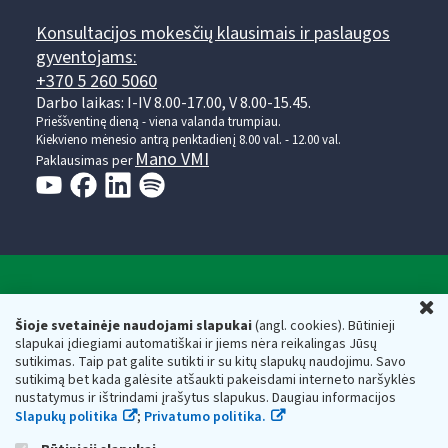
Konsultacijos mokesčių klausimais ir paslaugos
gyventojams:
+370 5 260 5060
Darbo laikas: I-IV 8.00-17.00, V 8.00-15.45.
Prieššventinę dieną - viena valanda trumpiau.
Kiekvieno mėnesio antrą penktadienį 8.00 val. - 12.00 val.
Mano VMI
Paklausimas per
Valstybinė mokesčių inspekcija prie Lietuvos
U
Respublikos finansų ministerijos
Šioje svetainėje naudojami slapukai
(angl. cookies). Būtinieji
slapukai įdiegiami automatiškai ir jiems nėra reikalingas Jūsų
Biudžetinė įstaiga. Juridinio asmens kodas — 188659752,
sutikimas. Taip pat galite sutikti ir su kitų slapukų naudojimu. Savo
adresas: Vasario 16-osios g. 14, 01107 Vilnius, Lietuva, el.paštas:
sutikimą bet kada galėsite atšaukti pakeisdami interneto naršyklės
vmi@vmi.lt
, E. pristatymo dėžutės adresas 188659752
nustatymus ir ištrindami įrašytus slapukus. Daugiau informacijos
Duomenys apie Valstybinę mokesčių inspekciją prie Lietuvos
Slapukų politika
;
Privatumo politika.
Respublikos finansų ministerijos kaupiami ir saugomi Juridinių
asmenų registre