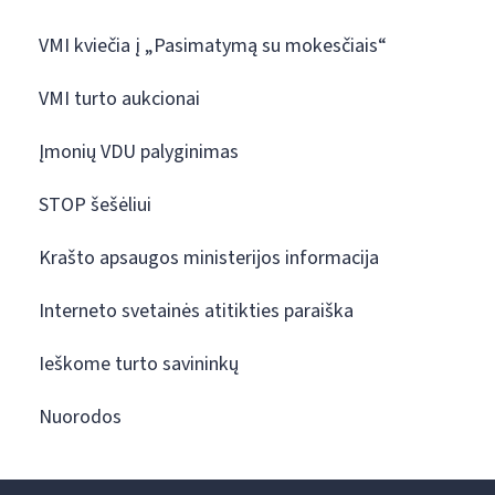
VMI kviečia į „Pasimatymą su mokesčiais“
VMI turto aukcionai
Įmonių VDU palyginimas
STOP šešėliui
Krašto apsaugos ministerijos informacija
Interneto svetainės atitikties paraiška
Ieškome turto savininkų
Nuorodos