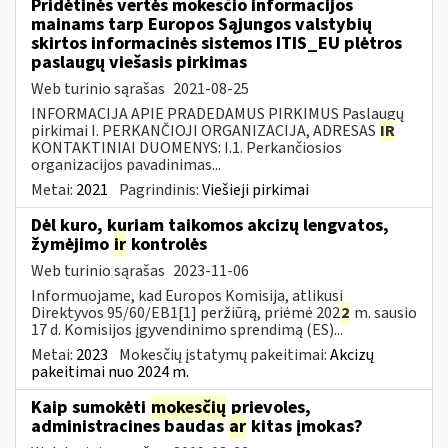
Pridėtinės vertės mokesčio informacijos
mainams tarp Europos Sąjungos valstybių
skirtos informacinės sistemos ITIS_EU plėtros
paslaugų viešasis pirkimas
Web turinio sąrašas
2021-08-25
INFORMACIJA APIE PRADEDAMUS PIRKIMUS Paslaugų
pirkimai I. PERKANČIOJI ORGANIZACIJA, ADRESAS
IR
KONTAKTINIAI DUOMENYS: I.1. Perkančiosios
organizacijos pavadinimas...
Metai:
2021
Pagrindinis:
Viešieji pirkimai
Dėl kuro, kuriam taikomos akcizų lengvatos,
žymėjimo
ir
kontrolės
Web turinio sąrašas
2023-11-06
Informuojame, kad Europos Komisija, atlikusi
Direktyvos 95/60/EB1[1] peržiūrą, priėmė 202
2
m. sausio
17 d. Komisijos įgyvendinimo sprendimą (ES)...
Metai:
2023
Mokesčių įstatymų pakeitimai:
Akcizų
pakeitimai nuo 2024 m.
Kaip sumokėti
mokesčių
prievoles,
administracines baudas
ar
kitas įmokas?