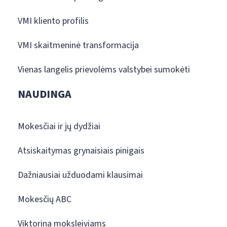
VMI kliento profilis
VMI skaitmeninė transformacija
Vienas langelis prievolėms valstybei sumokėti
NAUDINGA
Mokesčiai ir jų dydžiai
Atsiskaitymas grynaisiais pinigais
Dažniausiai užduodami klausimai
Mokesčių ABC
Viktorina moksleiviams