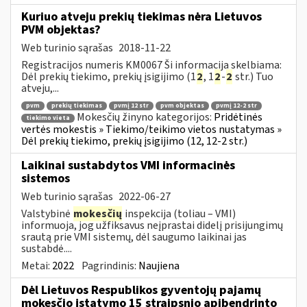
Kuriuo atveju prekių tiekimas nėra Lietuvos
PVM objektas?
Web turinio sąrašas
2018-11-22
Registracijos numeris KM0067 Ši informacija skelbiama:
Dėl prekių tiekimo, prekių įsigijimo (1
2
, 1
2
-
2
str.) Tuo
atveju,...
pvm
prekių tiekimas
pvmį 12 str
pvm objektas
pvmį 12-2 str
Mokesčių žinyno kategorijos:
Pridėtinės
tiekimo vieta
vertės mokestis » Tiekimo/teikimo vietos nustatymas »
Dėl prekių tiekimo, prekių įsigijimo (12, 12-2 str.)
Laikinai sustabdytos VMI informacinės
sistemos
Web turinio sąrašas
2022-06-27
Valstybinė
mokesčių
inspekcija (toliau – VMI)
informuoja, jog užfiksavus neįprastai didelį prisijungimų
srautą prie VMI sistemų, dėl saugumo laikinai jas
sustabdė....
Metai:
2022
Pagrindinis:
Naujiena
Dėl Lietuvos Respublikos gyventojų pajamų
mokesčio įstatymo 15 straipsnio apibendrinto