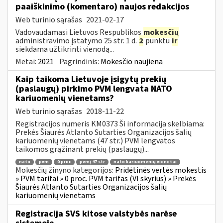
paaiškinimo (komentaro) naujos redakcijos
Web turinio sąrašas
2021-02-17
Vadovaudamasi Lietuvos Respublikos
mokesčių
administravimo įstatymo 25 str. 1 d.
2
punktu
ir
siekdama užtikrinti vienodą...
Metai:
2021
Pagrindinis:
Mokesčio naujiena
Kaip taikoma Lietuvoje įsigytų prekių
(paslaugų) pirkimo PVM lengvata NATO
kariuomenių vienetams?
Web turinio sąrašas
2018-11-22
Registracijos numeris KM0373 Ši informacija skelbiama:
Prekės Šiaurės Atlanto Sutarties Organizacijos šalių
kariuomenių vienetams (47 str.) PVM lengvatos
taikomos grąžinant prekių (paslaugų)...
nato
pvm
0 proc
pvmį 47 str
nato kariuomenių vienetai
Mokesčių žinyno kategorijos:
Pridėtinės vertės mokestis
» PVM tarifai » 0 proc. PVM tarifas (VI skyrius) » Prekės
Šiaurės Atlanto Sutarties Organizacijos šalių
kariuomenių vienetams
Registracija SVS kitose valstybės narėse