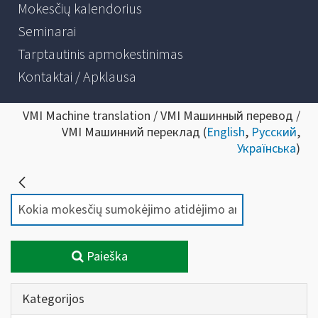
Mokesčių kalendorius
Seminarai
Tarptautinis apmokestinimas
Kontaktai / Apklausa
VMI Machine translation / VMI Машинный перевод /
VMI Машинний переклад (
English
,
Русский
,
Українська
)
Paieška
Kategorijos