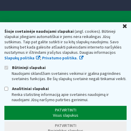
Valstybinė mokesčių inspekcija prie Lietuvos
U
Respublikos finansų ministerijos
Šioje svetainėje naudojami slapukai
(angl. cookies). Būtinieji
slapukai įdiegiami automatiškai ir jiems nėra reikalingas Jūsų
Biudžetinė įstaiga. Juridinio asmens kodas — 188659752,
sutikimas. Taip pat galite sutikti ir su kitų slapukų naudojimu. Savo
adresas: Vasario 16-osios g. 14, 01107 Vilnius, Lietuva, el.paštas:
sutikimą bet kada galėsite atšaukti pakeisdami interneto naršyklės
vmi@vmi.lt
, E. pristatymo dėžutės adresas 188659752
nustatymus ir ištrindami įrašytus slapukus. Daugiau informacijos
Duomenys apie Valstybinę mokesčių inspekciją prie Lietuvos
Slapukų politika
;
Privatumo politika.
Respublikos finansų ministerijos kaupiami ir saugomi Juridinių
asmenų registre
Būtinieji slapukai
Naudojami sklandžiam svetainės veikimui ir įgalina pagrindines
svetainės funkcijas. Be šių slapukų svetainė negali tinkamai veikti.
Analitiniai slapukai
Renka statistinę informaciją apie svetainės naudojimą ir
naudojami Jūsų naršymo patirties gerinimui.
PATVIRTINTI
Visus slapukus
PATVIRTINTI