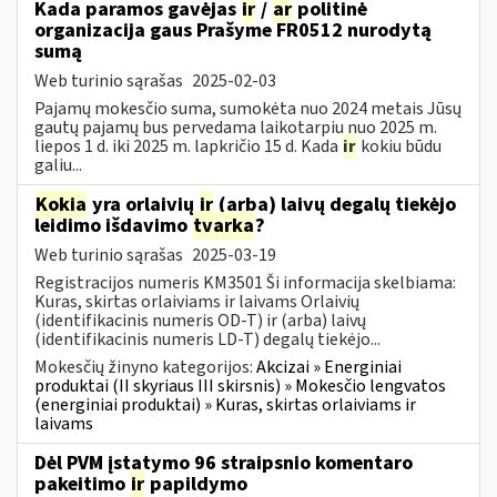
Kada paramos gavėjas
ir
/
ar
politinė
organizacija gaus Prašyme FR0512 nurodytą
sumą
Web turinio sąrašas
2025-02-03
Pajamų mokesčio suma, sumokėta nuo 2024 metais Jūsų
gautų pajamų bus pervedama laikotarpiu nuo 2025 m.
liepos 1 d. iki 2025 m. lapkričio 15 d. Kada
ir
kokiu būdu
galiu...
Kokia
yra orlaivių
ir
(arba) laivų degalų tiekėjo
leidimo išdavimo
tvarka
?
Web turinio sąrašas
2025-03-19
Registracijos numeris KM3501 Ši informacija skelbiama:
Kuras, skirtas orlaiviams ir laivams Orlaivių
(identifikacinis numeris OD-T) ir (arba) laivų
(identifikacinis numeris LD-T) degalų tiekėjo...
Mokesčių žinyno kategorijos:
Akcizai » Energiniai
produktai (II skyriaus III skirsnis) » Mokesčio lengvatos
(energiniai produktai) » Kuras, skirtas orlaiviams ir
laivams
Dėl PVM įstatymo 96 straipsnio komentaro
pakeitimo
ir
papildymo