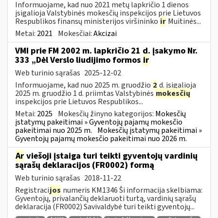
Informuojame, kad nuo 2021 metų lapkričio 1 dienos
įsigalioja Valstybinės mokesčių inspekcijos prie Lietuvos
Respublikos finansų ministerijos viršininko
ir
Muitinės...
Metai:
2021
Mokesčiai:
Akcizai
VMI prie FM 2002 m. lapkričio 21 d. įsakymo Nr.
333 „Dėl Verslo liudijimo formos
ir
Web turinio sąrašas
2025-12-02
Informuojame, kad nuo 2025 m. gruodžio
2
d. įsigalioja
2025 m. gruodžio 1 d. priimtas Valstybinės
mokesčių
inspekcijos prie Lietuvos Respublikos...
Metai:
2025
Mokesčių žinyno kategorijos:
Mokesčių
įstatymų pakeitimai » Gyventojų pajamų mokesčio
pakeitimai nuo 2025 m.
Mokesčių įstatymų pakeitimai »
Gyventojų pajamų mokesčio pakeitimai nuo 2026 m.
Ar
viešoji įstaiga turi teikti gyventojų vardinių
sąrašų deklaracijos (FR0002) formą
Web turinio sąrašas
2018-11-22
Registraci
jos
numeris KM1346 Ši informacija skelbiama:
Gyventojų, privalančių deklaruoti turtą, vardinių sąrašų
deklaracija (FR0002) Savivaldybė turi teikti gyventojų...