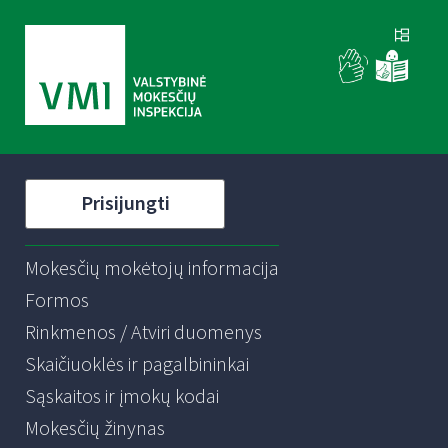
Prisijungti
Mokesčių mokėtojų informacija
Formos
Rinkmenos / Atviri duomenys
Skaičiuoklės ir pagalbininkai
Sąskaitos ir įmokų kodai
Mokesčių žinynas