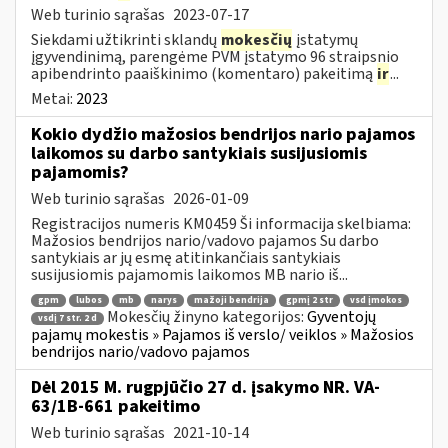
Web turinio sąrašas
2023-07-17
Siekdami užtikrinti sklandų
mokesčių
įstatymų
įgyvendinimą, parengėme PVM įstatymo 96 straipsnio
apibendrinto paaiškinimo (komentaro) pakeitimą
ir
...
Metai:
2023
Kokio dydžio mažosios bendrijos nario pajamos
laikomos su darbo santykiais susijusiomis
pajamomis?
Web turinio sąrašas
2026-01-09
Registracijos numeris KM0459 Ši informacija skelbiama:
Mažosios bendrijos nario/vadovo pajamos Su darbo
santykiais ar jų esmę atitinkančiais santykiais
susijusiomis pajamomis laikomos MB nario iš...
gpm
lubos
mb
narys
mažoji bendrija
gpmį 2 str
vsd įmokos
Mokesčių žinyno kategorijos:
Gyventojų
vsdį 7 str. 2 d
pajamų mokestis » Pajamos iš verslo/ veiklos » Mažosios
bendrijos nario/vadovo pajamos
Dėl 2015 M. rugpjūčio 27 d. įsakymo NR. VA-
63/1B-661 pakeitimo
Web turinio sąrašas
2021-10-14