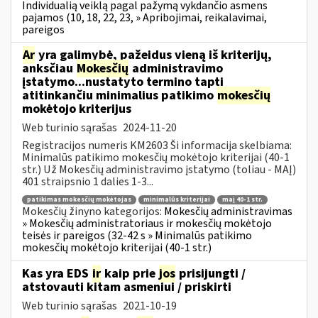
Individualią veiklą pagal pažymą vykdančio asmens
pajamos (10, 18, 22, 23, » Apribojimai, reikalavimai,
pareigos
Ar
yra galimybė, pažeidus vieną iš kriterijų,
anksčiau
Mokesčių
administravimo
įstatymo...nustatyto termino tapti
atitinkančiu minimalius patikimo
mokesčių
mokėtojo kriterijus
Web turinio sąrašas
2024-11-20
Registracijos numeris KM2603 Ši informacija skelbiama:
Minimalūs patikimo mokesčių mokėtojo kriterijai (40-1
str.) Už Mokesčių administravimo įstatymo (toliau - MAĮ)
401 straipsnio 1 dalies 1-3...
patikimas mokesčių mokėtojas
minimalūs kriterijai
maį 40-1 str.
Mokesčių žinyno kategorijos:
Mokesčių administravimas
» Mokesčių administratoriaus ir mokesčių mokėtojo
teisės ir pareigos (32-42 s » Minimalūs patikimo
mokesčių mokėtojo kriterijai (40-1 str.)
Kas yra EDS
ir
kaip prie
jos
prisijungti /
atstovauti kitam asmeniui / priskirti
Web turinio sąrašas
2021-10-19