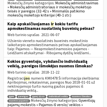
Mokesčių žinyno kategorijos:
Mokesčių administravimas
» Mokesčių administratoriaus ir mokesčių mokėtojo
teisės ir pareigos (32-42 s » Minimalūs patikimo
mokesčių mokėtojo kriterijai (40-1 str.)
Kaip apskaičiuojamas
ir
kokiu tarifu
apmokestinamas nuolatinių buveinių pelnas?
Web turinio sąrašas
2021-06-07
Užsienio vieneto nuolatinės buveinės mokestinio
laikotarpio apmokestinamasis pelnas apskaičiuojamas
taip: Pajamos — Neapmokestinamosios pajamos -
Leidžiami atskaitymai - Ribojamų dydžių leidžiami...
Kokios gyventojo, vykdančio individualią
veiklą, pareigos išmokėjus nuomos išmokas?
Web turinio sąrašas
2018-11-22
Registraci
jos
numeris KM0478 Ši informacija skelbiama:
Apribojimai, reikalavimai, pareigos Nuo 2018-01-01 už
nekilnojamojo turto nuomą gautos pajamos iš
individualią veiklą...
gpm
pareigos
gpmį 22 str
individuali veikla
nuomos išmokos
Mokesčių žinyno kategorijos:
Gyventojų
nuomos pajamos
pajamų mokestis » Pajamos iš verslo/ veiklos »