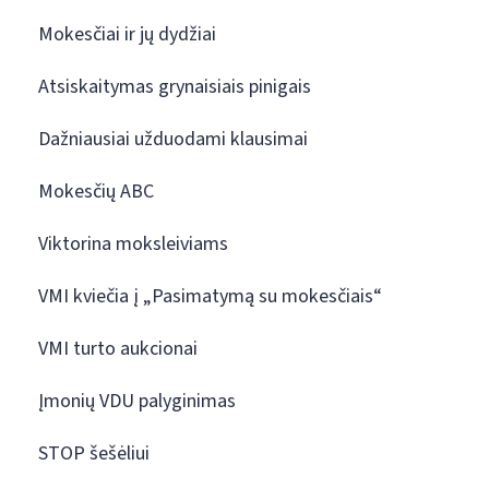
Mokesčiai ir jų dydžiai
Atsiskaitymas grynaisiais pinigais
Dažniausiai užduodami klausimai
Mokesčių ABC
Viktorina moksleiviams
VMI kviečia į „Pasimatymą su mokesčiais“
VMI turto aukcionai
Įmonių VDU palyginimas
STOP šešėliui