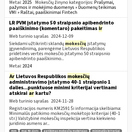
Metai:
2025
Mokesčių žinyno kategorijos:
Prašymai,
pažymos ir mokėjimo duomenys » Duomenų teikimas
VMI » Raštai, paaiškinimai Fintech
LR PVM įstatymo 50 straipsnio apibendrinto
paaiškinimo (komentaro) pakeitimas
ir
Web turinio sąrašas
2024-12-09
Siekdami užtikrinti sklandų
mokesčių
įstatymų
įgyvendinimą, parengėme Lietuvos Respublikos
pridėtinės vertės mokesčio įstatymo 50 straipsnio
apibendrinto paaiškinimo...
Metai:
2024
Ar
Lietuvos Respublikos
mokesčių
administravimo įstatymo 40-1 straipsnio 1
dalies...punktuose minimi kriterijai vertinami
atskirai
ar
kartu?
Web turinio sąrašas
2024-11-28
Registracijos numeris KM2591 Ši informacija skelbiama:
Minimalūs patikimo mokesčių mokėtojo kriterijai (40-1
str.) Valstybinė mokesčių inspekcija vertina kiekvieno
juridinio asmens ar...
mm
maį 40-1)str.
patikimas mokesčių mokėtojas
minimalūs kriterijai