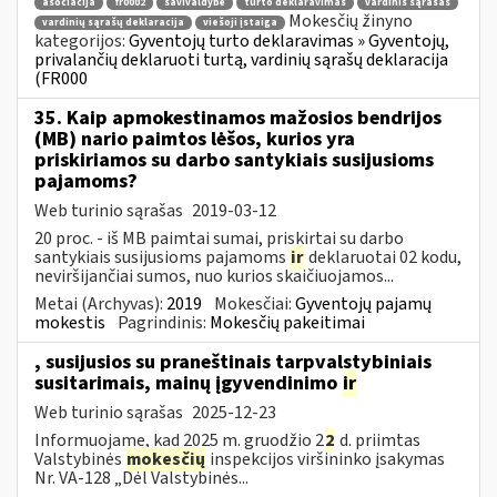
asociacija
fr0002
savivaldybė
turto deklaravimas
vardinis sąrašas
Mokesčių žinyno
vardinių sąrašų deklaracija
viešoji įstaiga
kategorijos:
Gyventojų turto deklaravimas » Gyventojų,
privalančių deklaruoti turtą, vardinių sąrašų deklaracija
(FR000
35. Kaip apmokestinamos mažosios bendrijos
(MB) nario paimtos lėšos, kurios yra
priskiriamos su darbo santykiais susijusioms
pajamoms?
Web turinio sąrašas
2019-03-12
20 proc. - iš MB paimtai sumai, priskirtai su darbo
santykiais susijusioms pajamoms
ir
deklaruotai 02 kodu,
neviršijančiai sumos, nuo kurios skaičiuojamos...
Metai (Archyvas):
2019
Mokesčiai:
Gyventojų pajamų
mokestis
Pagrindinis:
Mokesčių pakeitimai
, susijusios su praneštinais tarpvalstybiniais
susitarimais, mainų įgyvendinimo
ir
Web turinio sąrašas
2025-12-23
Informuojame, kad 2025 m. gruodžio 2
2
d. priimtas
Valstybinės
mokesčių
inspekcijos viršininko įsakymas
Nr. VA-128 „Dėl Valstybinės...