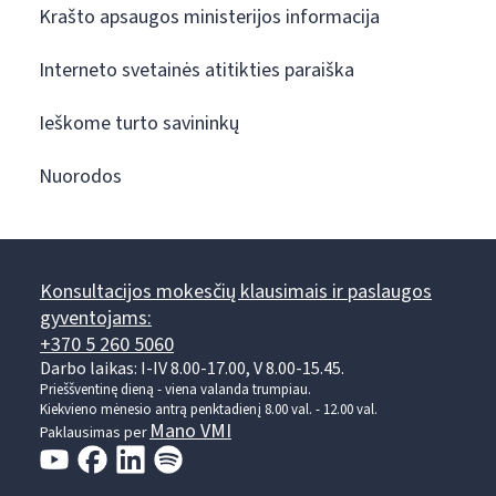
Krašto apsaugos ministerijos informacija
Interneto svetainės atitikties paraiška
Ieškome turto savininkų
Nuorodos
Konsultacijos mokesčių klausimais ir paslaugos
gyventojams:
+370 5 260 5060
Darbo laikas: I-IV 8.00-17.00, V 8.00-15.45.
Prieššventinę dieną - viena valanda trumpiau.
Kiekvieno mėnesio antrą penktadienį 8.00 val. - 12.00 val.
Mano VMI
Paklausimas per