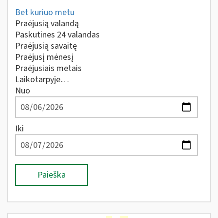
Bet kuriuo metu
Praėjusią valandą
Paskutines 24 valandas
Praėjusią savaitę
Praėjusį mėnesį
Praėjusiais metais
Laikotarpyje…
Nuo
Iki
Paieška