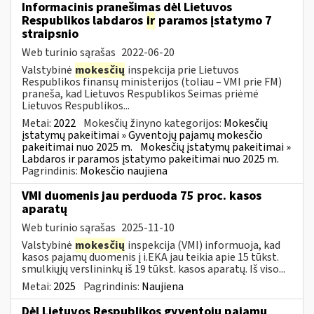
Informacinis pranešimas dėl Lietuvos
Respublikos labdaros
ir
paramos įstatymo 7
straipsnio
Web turinio sąrašas
2022-06-20
Valstybinė
mokesčių
inspekcija prie Lietuvos
Respublikos finansų ministerijos (toliau – VMI prie FM)
praneša, kad Lietuvos Respublikos Seimas priėmė
Lietuvos Respublikos...
Metai:
2022
Mokesčių žinyno kategorijos:
Mokesčių
įstatymų pakeitimai » Gyventojų pajamų mokesčio
pakeitimai nuo 2025 m.
Mokesčių įstatymų pakeitimai »
Labdaros ir paramos įstatymo pakeitimai nuo 2025 m.
Pagrindinis:
Mokesčio naujiena
VMI duomenis jau perduoda 75 proc. kasos
aparatų
Web turinio sąrašas
2025-11-10
Valstybinė
mokesčių
inspekcija (VMI) informuoja, kad
kasos pajamų duomenis į i.EKA jau teikia apie 15 tūkst.
smulkiųjų verslininkų iš 19 tūkst. kasos aparatų. Iš viso...
Metai:
2025
Pagrindinis:
Naujiena
Dėl Lietuvos Respublikos gyventojų pajamų