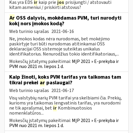
Kas yra EDS
ir
kaip prie
jos
prisijungti / atstovauti
kitam asmeniui / priskirti atstovus?
Ar
OSS dalyvis, mokėdamas PVM, turi nurodyti
kokį nors įmokos kodą?
Web turinio sąrašas
2021-06-16
Ne, įmokos kodas nėra nurodomas, bet mokėjimo
paskirtyje turi būti nurodomas atitinkamai OSS
deklaracijai OSS sistemoje suteiktas unikalus
identifikatorius. Nenurodžius tokio identifikatoriaus,...
Mokesčių įstatymų pakeitimai:
MĮP 2021 » E-prekyba ir
PVM nuo 2021 m. liepos 1 d.
Kaip žinoti, koks PVM tarifas yra taikomas tam
tikrai prekei
ar
paslaugai?
Web turinio sąrašas
2021-06-17
Visų valstybių narių PVM tarifai yra skelbiami čia. Prekių,
kurioms yra taikomas lengvatinis tarifas, yra nurodomi
ne tik aprašymai, bet
ir
Kombinuotosios
nomenklatūros...
Mokesčių įstatymų pakeitimai:
MĮP 2021 » E-prekyba ir
PVM nuo 2021 m. liepos 1 d.