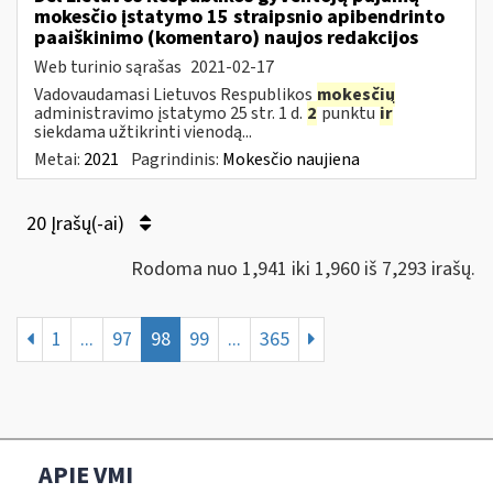
mokesčio įstatymo 15 straipsnio apibendrinto
paaiškinimo (komentaro) naujos redakcijos
Web turinio sąrašas
2021-02-17
Vadovaudamasi Lietuvos Respublikos
mokesčių
administravimo įstatymo 25 str. 1 d.
2
punktu
ir
siekdama užtikrinti vienodą...
Metai:
2021
Pagrindinis:
Mokesčio naujiena
20 Įrašų(-ai)
Rodoma nuo 1,941 iki 1,960 iš 7,293 irašų.
1
...
97
98
99
...
365
APIE VMI