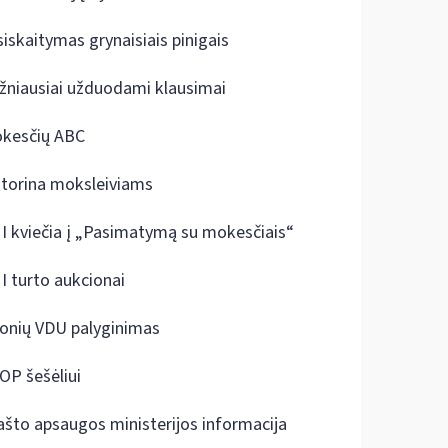
siskaitymas grynaisiais pinigais
žniausiai užduodami klausimai
kesčių ABC
ktorina moksleiviams
I kviečia į „Pasimatymą su mokesčiais“
I turto aukcionai
onių VDU palyginimas
OP šešėliui
ašto apsaugos ministerijos informacija