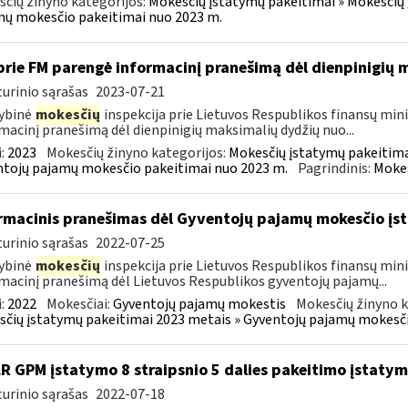
čių žinyno kategorijos:
Mokesčių įstatymų pakeitimai » Mokesčių 
ų mokesčio pakeitimai nuo 2023 m.
prie FM parengė informacinį pranešimą dėl dienpinigių
urinio sąrašas
2023-07-21
ybinė
mokesčių
inspekcija prie Lietuvos Respublikos finansų minis
macinį pranešimą dėl dienpinigių maksimalių dydžių nuo...
:
2023
Mokesčių žinyno kategorijos:
Mokesčių įstatymų pakeitima
tojų pajamų mokesčio pakeitimai nuo 2023 m.
Pagrindinis:
Mokes
rmacinis pranešimas dėl Gyventojų pajamų mokesčio įst
urinio sąrašas
2022-07-25
ybinė
mokesčių
inspekcija prie Lietuvos Respublikos finansų mini
macinį pranešimą dėl Lietuvos Respublikos gyventojų pajamų...
:
2022
Mokesčiai:
Gyventojų pajamų mokestis
Mokesčių žinyno k
čių įstatymų pakeitimai 2023 metais » Gyventojų pajamų mokesči
LR GPM įstatymo 8 straipsnio 5 dalies pakeitimo įstaty
urinio sąrašas
2022-07-18