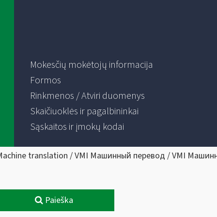
Mokesčių mokėtojų informacija
Formos
Rinkmenos / Atviri duomenys
Skaičiuoklės ir pagalbininkai
Sąskaitos ir įmokų kodai
Machine translation / VMI Машинный перевод / VMI Машин
Paieška