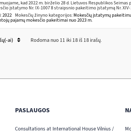
muojame, kad 2022 m. birželio 28 d. Lietuvos Respublikos Seimas
čio įstatymo Nr. IX-1007 8 straipsnio pakeitimo įstatymą Nr. XIV-1
:
2022
Mokesčių žinyno kategorijos:
Mokesčių įstatymų pakeitima
tojų pajamų mokesčio pakeitimai nuo 2023 m.
šų(-ai)
Rodoma nuo 11 iki 18 iš 18 irašų.
PASLAUGOS
N
Consultations at International House Vilnius /
Mo