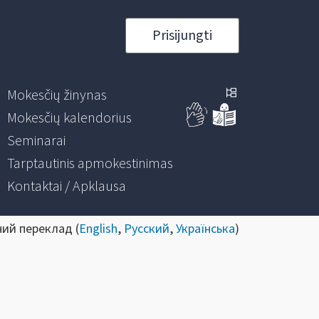
Prisijungti
Mokesčių žinynas
Mokesčių kalendorius
Seminarai
Tarptautinis apmokestinimas
Kontaktai / Apklausa
ний переклад (
English
,
Русский
,
Українська
)