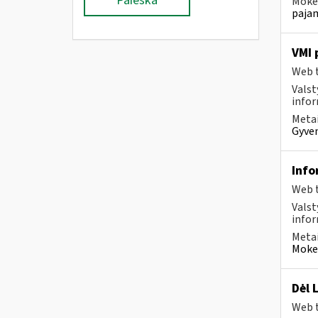
Paieška
Mokes
pajam
VMI 
Web t
Valst
infor
Metai
Gyven
Info
Web t
Valst
infor
Metai
Mokes
Dėl 
Web t