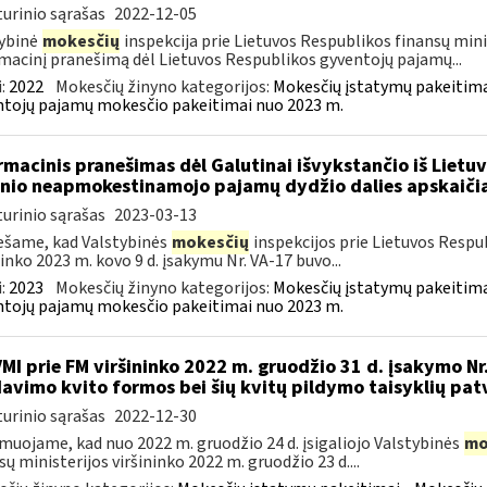
urinio sąrašas
2022-12-05
ybinė
mokesčių
inspekcija prie Lietuvos Respublikos finansų mini
macinį pranešimą dėl Lietuvos Respublikos gyventojų pajamų...
:
2022
Mokesčių žinyno kategorijos:
Mokesčių įstatymų pakeitima
tojų pajamų mokesčio pakeitimai nuo 2023 m.
rmacinis pranešimas dėl Galutinai išvykstančio iš Lie
nio neapmokestinamojo pajamų dydžio dalies apskaiči
urinio sąrašas
2023-03-13
šame, kad Valstybinės
mokesčių
inspekcijos prie Lietuvos Respub
ninko 2023 m. kovo 9 d. įsakymu Nr. VA-17 buvo...
:
2023
Mokesčių žinyno kategorijos:
Mokesčių įstatymų pakeitima
tojų pajamų mokesčio pakeitimai nuo 2023 m.
VMI prie FM viršininko 2022 m. gruodžio 31 d. įsakymo Nr
avimo kvito formos bei šių kvitų pildymo taisyklių pat
urinio sąrašas
2022-12-30
muojame, kad nuo 2022 m. gruodžio 24 d. įsigaliojo Valstybinės
mo
sų ministerijos viršininko 2022 m. gruodžio 23 d....