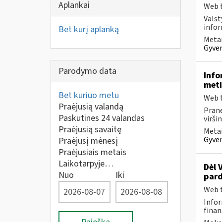
Aplankai
Web t
Valst
infor
Bet kurį aplanką
Metai
Gyven
Parodymo data
Info
meti
Bet kuriuo metu
Web t
Praėjusią valandą
Prane
Paskutines 24 valandas
virši
Praėjusią savaitę
Metai
Gyven
Praėjusį mėnesį
Praėjusiais metais
Laikotarpyje…
Dėl 
Nuo
Iki
pard
Web t
Infor
finan