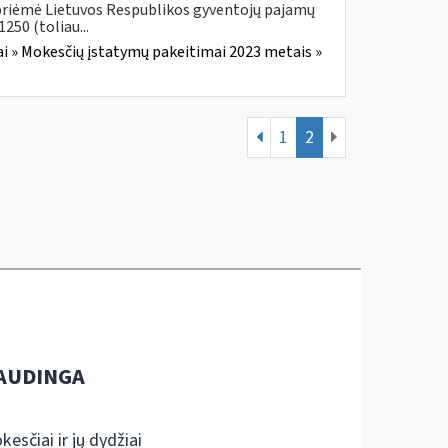
 priėmė Lietuvos Respublikos gyventojų pajamų
250 (toliau...
i » Mokesčių įstatymų pakeitimai 2023 metais »
1
2
AUDINGA
kesčiai ir jų dydžiai