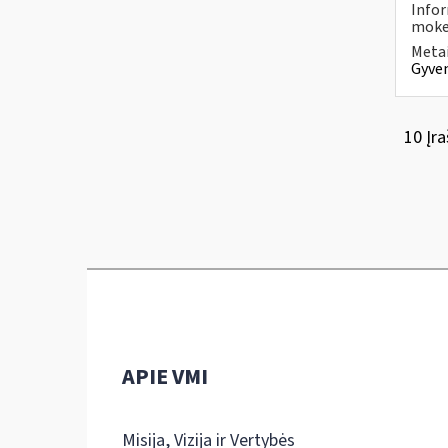
Infor
mokes
Metai
Gyven
10 Įra
APIE VMI
Misija, Vizija ir Vertybės