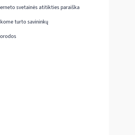
terneto svetainės atitikties paraiška
škome turto savininkų
orodos