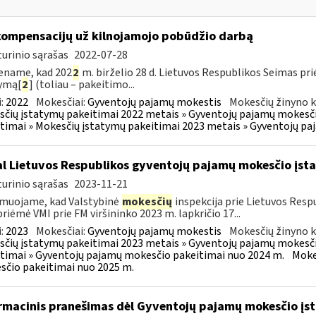
kompensacijų už kilnojamojo pobūdžio darbą
urinio sąrašas
2022-07-28
ename, kad 202
2
m. birželio 28 d. Lietuvos Respublikos Seimas p
ymą[
2
] (toliau – pakeitimo...
:
2022
Mokesčiai:
Gyventojų pajamų mokestis
Mokesčių žinyno k
čių įstatymų pakeitimai 2022 metais » Gyventojų pajamų mokesči
timai » Mokesčių įstatymų pakeitimai 2023 metais » Gyventojų p
l Lietuvos Respublikos gyventojų pajamų mokesčio įs
urinio sąrašas
2023-11-21
muojame, kad Valstybinė
mokesčių
inspekcija prie Lietuvos Respu
priėmė VMI prie FM viršininko 2023 m. lapkričio 17...
:
2023
Mokesčiai:
Gyventojų pajamų mokestis
Mokesčių žinyno k
čių įstatymų pakeitimai 2023 metais » Gyventojų pajamų mokesči
timai » Gyventojų pajamų mokesčio pakeitimai nuo 2024 m.
Moke
čio pakeitimai nuo 2025 m.
rmacinis pranešimas dėl Gyventojų pajamų mokesčio įst