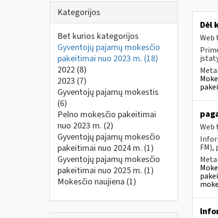
Kategorijos
Dėl 
Bet kurios kategorijos
Web t
Gyventojų pajamų mokesčio
Prim
pakeitimai nuo 2023 m.
(18)
įstat
2022
(8)
Metai
Mokes
2023
(7)
pakei
Gyventojų pajamų mokestis
(6)
paga
Pelno mokesčio pakeitimai
nuo 2023 m.
(2)
Web t
Gyventojų pajamų mokesčio
Infor
pakeitimai nuo 2024 m.
(1)
FM), 
Gyventojų pajamų mokesčio
Metai
Mokes
pakeitimai nuo 2025 m.
(1)
pakei
Mokesčio naujiena
(1)
mokes
Info