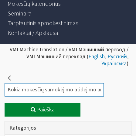
Mokesčių kalendorius
Seminarai
Tarptautinis apmokestinimas
Kontaktai / Apklausa
VMI Machine translation / VMI Машинный перевод /
VMI Машинний переклад (
English
,
Русский
,
Українська
)
Paieška
Kategorijos