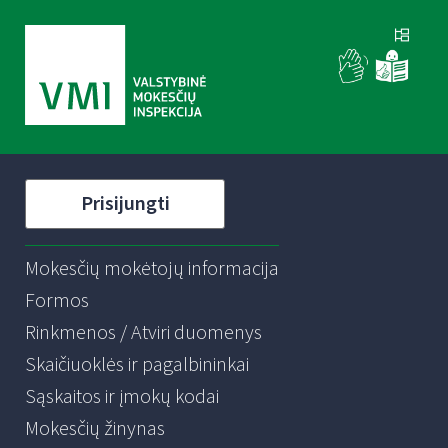
Prisijungti
Mokesčių mokėtojų informacija
Formos
Rinkmenos / Atviri duomenys
Skaičiuoklės ir pagalbininkai
Sąskaitos ir įmokų kodai
Mokesčių žinynas