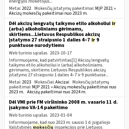
energijos mokėtojus...
Metai:
2022
Mokesčių įstatymų pakeitimai:
MĮP 2021 »
Akcizų mokesčių pakeitimai nuo 2023 m.
Dėl akcizų lengvatų taikymo etilo alkoholiui
ir
(arba) alkoholiniams gėrimams,
skirtiems...Lietuvos Respublikos akcizų
įstatymo 27 straipsnio 1 dalies 4–7
ir
9
punktuose nurodytiems
Web turinio sąrašas
2023-10-17
Informuojame, kad patvirtintas[1] Akcizų lengvatų
taikymo etilo alkoholiui ir (arba) alkoholiniams
gėrimams, skirtiems Lietuvos Respublikos akcizų
įstatymo 27 straipsnio 1 dalies 4–7 ir 9 punktuose...
Metai:
2023
Mokesčiai:
Akcizai
Mokesčių įstatymų
pakeitimai:
MĮP 2021 » Akcizų mokesčių pakeitimai nuo
2023 m.
Akcizų pakeitimai nuo 2024 m.
Dėl VMI prie FM viršininko 2008 m. vasario 11 d.
įsakymo VA-14 pakeitimo
Web turinio sąrašas
2023-01-04
Informuojame, kad nuo 2023 m. sausio 1 d. įsigaliojo
Valstybinės
mokesčių
inspekcijos prie Lietuvos