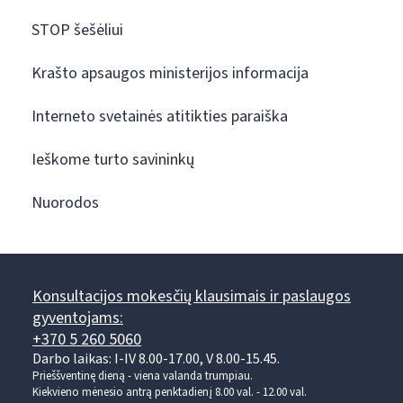
STOP šešėliui
Krašto apsaugos ministerijos informacija
Interneto svetainės atitikties paraiška
Ieškome turto savininkų
Nuorodos
Konsultacijos mokesčių klausimais ir paslaugos
gyventojams:
+370 5 260 5060
Darbo laikas: I-IV 8.00-17.00, V 8.00-15.45.
Prieššventinę dieną - viena valanda trumpiau.
Kiekvieno mėnesio antrą penktadienį 8.00 val. - 12.00 val.