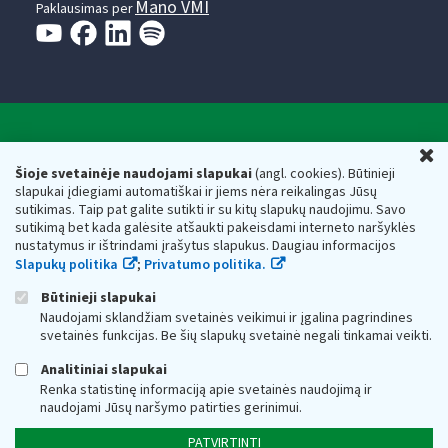
Mano VMI
Paklausimas per
Valstybinė mokesčių inspekcija prie Lietuvos
U
Respublikos finansų ministerijos
Šioje svetainėje naudojami slapukai
(angl. cookies). Būtinieji
slapukai įdiegiami automatiškai ir jiems nėra reikalingas Jūsų
Biudžetinė įstaiga. Juridinio asmens kodas — 188659752,
sutikimas. Taip pat galite sutikti ir su kitų slapukų naudojimu. Savo
adresas: Vasario 16-osios g. 14, 01107 Vilnius, Lietuva, el.paštas:
sutikimą bet kada galėsite atšaukti pakeisdami interneto naršyklės
vmi@vmi.lt
, E. pristatymo dėžutės adresas 188659752
nustatymus ir ištrindami įrašytus slapukus. Daugiau informacijos
Duomenys apie Valstybinę mokesčių inspekciją prie Lietuvos
Slapukų politika
;
Privatumo politika.
Respublikos finansų ministerijos kaupiami ir saugomi Juridinių
asmenų registre
Būtinieji slapukai
Naudojami sklandžiam svetainės veikimui ir įgalina pagrindines
svetainės funkcijas. Be šių slapukų svetainė negali tinkamai veikti.
Analitiniai slapukai
Renka statistinę informaciją apie svetainės naudojimą ir
naudojami Jūsų naršymo patirties gerinimui.
PATVIRTINTI