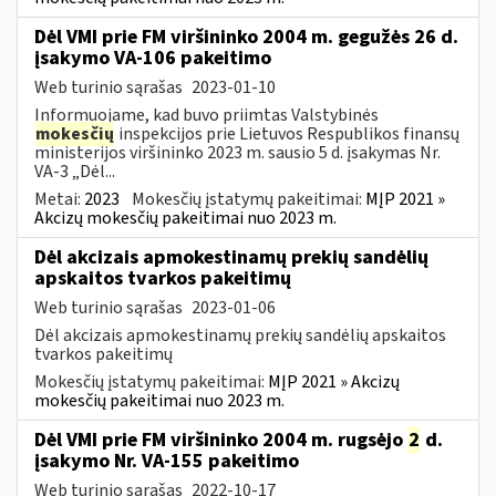
Dėl VMI prie FM viršininko 2004 m. gegužės 26 d.
įsakymo VA-106 pakeitimo
Web turinio sąrašas
2023-01-10
Informuojame, kad buvo priimtas Valstybinės
mokesčių
inspekcijos prie Lietuvos Respublikos finansų
ministerijos viršininko 2023 m. sausio 5 d. įsakymas Nr.
VA-3 „Dėl...
Metai:
2023
Mokesčių įstatymų pakeitimai:
MĮP 2021 »
Akcizų mokesčių pakeitimai nuo 2023 m.
Dėl akcizais apmokestinamų prekių sandėlių
apskaitos tvarkos pakeitimų
Web turinio sąrašas
2023-01-06
Dėl akcizais apmokestinamų prekių sandėlių apskaitos
tvarkos pakeitimų
Mokesčių įstatymų pakeitimai:
MĮP 2021 » Akcizų
mokesčių pakeitimai nuo 2023 m.
Dėl VMI prie FM viršininko 2004 m. rugsėjo
2
d.
įsakymo Nr. VA-155 pakeitimo
Web turinio sąrašas
2022-10-17