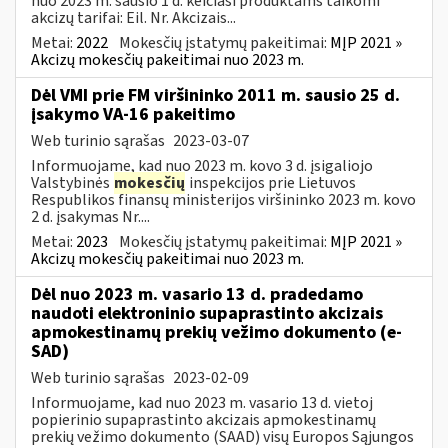
nuo 2023 m. sausio 1 d. keičiasi produktams taikomi
akcizų tarifai: Eil. Nr. Akcizais...
Metai:
2022
Mokesčių įstatymų pakeitimai:
MĮP 2021 »
Akcizų mokesčių pakeitimai nuo 2023 m.
Dėl VMI prie FM viršininko 2011 m. sausio 25 d.
įsakymo VA-16 pakeitimo
Web turinio sąrašas
2023-03-07
Informuojame, kad nuo 2023 m. kovo 3 d. įsigaliojo
Valstybinės
mokesčių
inspekcijos prie Lietuvos
Respublikos finansų ministerijos viršininko 2023 m. kovo
2 d. įsakymas Nr....
Metai:
2023
Mokesčių įstatymų pakeitimai:
MĮP 2021 »
Akcizų mokesčių pakeitimai nuo 2023 m.
Dėl nuo 2023 m. vasario 13 d. pradedamo
naudoti elektroninio supaprastinto akcizais
apmokestinamų prekių vežimo dokumento (e-
SAD)
Web turinio sąrašas
2023-02-09
Informuojame, kad nuo 2023 m. vasario 13 d. vietoj
popierinio supaprastinto akcizais apmokestinamų
prekių vežimo dokumento (SAAD) visų Europos Sąjungos