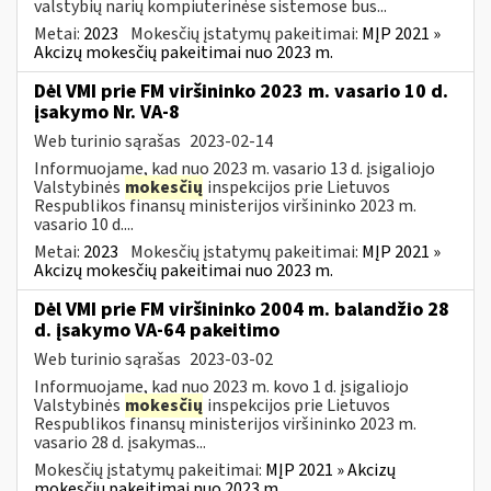
valstybių narių kompiuterinėse sistemose bus...
Metai:
2023
Mokesčių įstatymų pakeitimai:
MĮP 2021 »
Akcizų mokesčių pakeitimai nuo 2023 m.
Dėl VMI prie FM viršininko 2023 m. vasario 10 d.
įsakymo Nr. VA-8
Web turinio sąrašas
2023-02-14
Informuojame, kad nuo 2023 m. vasario 13 d. įsigaliojo
Valstybinės
mokesčių
inspekcijos prie Lietuvos
Respublikos finansų ministerijos viršininko 2023 m.
vasario 10 d....
Metai:
2023
Mokesčių įstatymų pakeitimai:
MĮP 2021 »
Akcizų mokesčių pakeitimai nuo 2023 m.
Dėl VMI prie FM viršininko 2004 m. balandžio 28
d. įsakymo VA-64 pakeitimo
Web turinio sąrašas
2023-03-02
Informuojame, kad nuo 2023 m. kovo 1 d. įsigaliojo
Valstybinės
mokesčių
inspekcijos prie Lietuvos
Respublikos finansų ministerijos viršininko 2023 m.
vasario 28 d. įsakymas...
Mokesčių įstatymų pakeitimai:
MĮP 2021 » Akcizų
mokesčių pakeitimai nuo 2023 m.