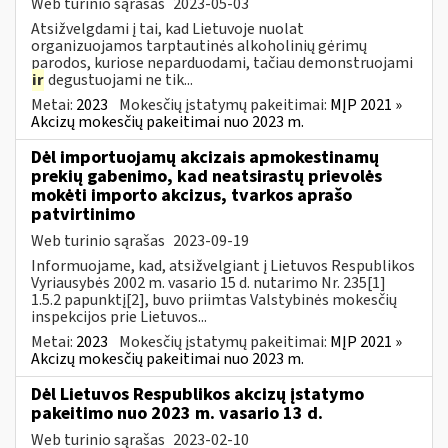
Web turinio sąrašas
2023-05-03
Atsižvelgdami į tai, kad Lietuvoje nuolat
organizuojamos tarptautinės alkoholinių gėrimų
parodos, kuriose neparduodami, tačiau demonstruojami
ir
degustuojami ne tik...
Metai:
2023
Mokesčių įstatymų pakeitimai:
MĮP 2021 »
Akcizų mokesčių pakeitimai nuo 2023 m.
Dėl importuojamų akcizais apmokestinamų
prekių gabenimo, kad neatsirastų prievolės
mokėti importo akcizus, tvarkos aprašo
patvirtinimo
Web turinio sąrašas
2023-09-19
Informuojame, kad, atsižvelgiant į Lietuvos Respublikos
Vyriausybės 2002 m. vasario 15 d. nutarimo Nr. 235[1]
1.5.2 papunktį[2], buvo priimtas Valstybinės mokesčių
inspekcijos prie Lietuvos...
Metai:
2023
Mokesčių įstatymų pakeitimai:
MĮP 2021 »
Akcizų mokesčių pakeitimai nuo 2023 m.
Dėl Lietuvos Respublikos akcizų įstatymo
pakeitimo nuo 2023 m. vasario 13 d.
Web turinio sąrašas
2023-02-10