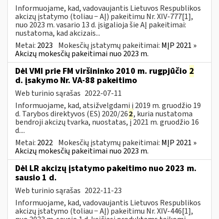
Informuojame, kad, vadovaujantis Lietuvos Respublikos
akcizų įstatymo (toliau − AĮ) pakeitimu Nr. XIV-777[1],
nuo 2023 m. vasario 13 d. įsigalioja šie AĮ pakeitimai:
nustatoma, kad akcizais...
Metai:
2023
Mokesčių įstatymų pakeitimai:
MĮP 2021 »
Akcizų mokesčių pakeitimai nuo 2023 m.
Dėl VMI prie FM viršininko 2010 m. rugpjūčio
2
d. įsakymo Nr. VA-88 pakeitimo
Web turinio sąrašas
2022-07-11
Informuojame, kad, atsižvelgdami į 2019 m. gruodžio 19
d. Tarybos direktyvos (ES) 2020/26
2
, kuria nustatoma
bendroji akcizų tvarka, nuostatas, į 2021 m. gruodžio 16
d....
Metai:
2022
Mokesčių įstatymų pakeitimai:
MĮP 2021 »
Akcizų mokesčių pakeitimai nuo 2023 m.
Dėl LR akcizų įstatymo pakeitimo nuo 2023 m.
sausio 1 d.
Web turinio sąrašas
2022-11-23
Informuojame, kad, vadovaujantis Lietuvos Respublikos
akcizų įstatymo (toliau − AĮ) pakeitimu Nr. XIV-446[1],