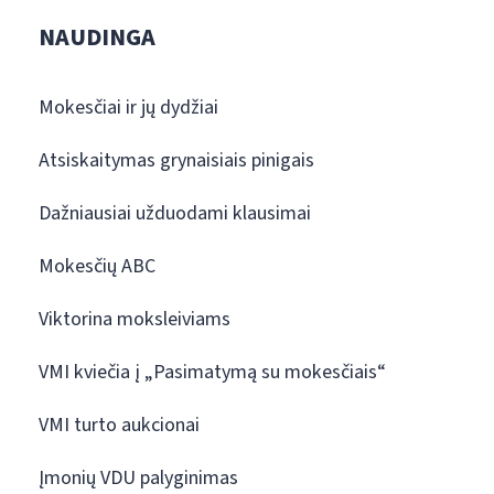
NAUDINGA
Mokesčiai ir jų dydžiai
Atsiskaitymas grynaisiais pinigais
Dažniausiai užduodami klausimai
Mokesčių ABC
Viktorina moksleiviams
VMI kviečia į „Pasimatymą su mokesčiais“
VMI turto aukcionai
Įmonių VDU palyginimas