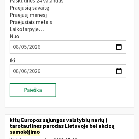
Paskutines 24 valandas
Praėjusią savaitę
Praėjusį mėnesį
Praėjusiais metais
Laikotarpyje…
Nuo
Iki
Paieška
kitų Europos sąjungos valstybių narių į
tarptautines parodas Lietuvoje bei akcizų
sumokėjimo