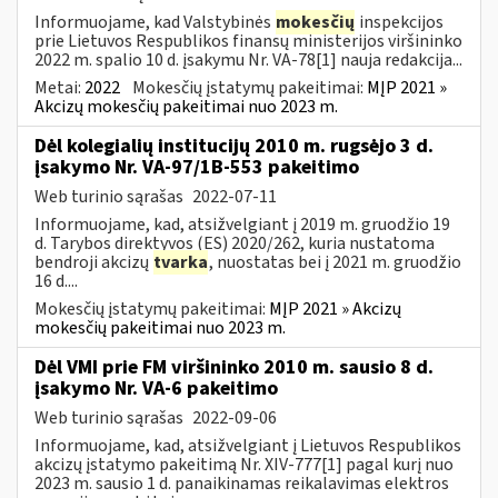
Informuojame, kad Valstybinės
mokesčių
inspekcijos
prie Lietuvos Respublikos finansų ministerijos viršininko
2022 m. spalio 10 d. įsakymu Nr. VA-78[1] nauja redakcija...
Metai:
2022
Mokesčių įstatymų pakeitimai:
MĮP 2021 »
Akcizų mokesčių pakeitimai nuo 2023 m.
Dėl kolegialių institucijų 2010 m. rugsėjo 3 d.
įsakymo Nr. VA-97/1B-553 pakeitimo
Web turinio sąrašas
2022-07-11
Informuojame, kad, atsižvelgiant į 2019 m. gruodžio 19
d. Tarybos direktyvos (ES) 2020/262, kuria nustatoma
bendroji akcizų
tvarka
, nuostatas bei į 2021 m. gruodžio
16 d....
Mokesčių įstatymų pakeitimai:
MĮP 2021 » Akcizų
mokesčių pakeitimai nuo 2023 m.
Dėl VMI prie FM viršininko 2010 m. sausio 8 d.
įsakymo Nr. VA-6 pakeitimo
Web turinio sąrašas
2022-09-06
Informuojame, kad, atsižvelgiant į Lietuvos Respublikos
akcizų įstatymo pakeitimą Nr. XIV-777[1] pagal kurį nuo
2023 m. sausio 1 d. panaikinamas reikalavimas elektros