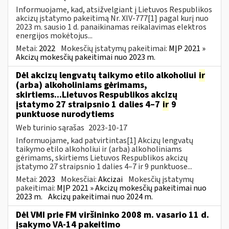
Informuojame, kad, atsižvelgiant į Lietuvos Respublikos
akcizų įstatymo pakeitimą Nr. XIV-777[1] pagal kurį nuo
2023 m. sausio 1 d. panaikinamas reikalavimas elektros
energijos mokėtojus...
Metai:
2022
Mokesčių įstatymų pakeitimai:
MĮP 2021 »
Akcizų mokesčių pakeitimai nuo 2023 m.
Dėl akcizų lengvatų taikymo etilo alkoholiui
ir
(arba) alkoholiniams gėrimams,
skirtiems...Lietuvos Respublikos akcizų
įstatymo 27 straipsnio 1 dalies 4–7
ir
9
punktuose nurodytiems
Web turinio sąrašas
2023-10-17
Informuojame, kad patvirtintas[1] Akcizų lengvatų
taikymo etilo alkoholiui ir (arba) alkoholiniams
gėrimams, skirtiems Lietuvos Respublikos akcizų
įstatymo 27 straipsnio 1 dalies 4–7 ir 9 punktuose...
Metai:
2023
Mokesčiai:
Akcizai
Mokesčių įstatymų
pakeitimai:
MĮP 2021 » Akcizų mokesčių pakeitimai nuo
2023 m.
Akcizų pakeitimai nuo 2024 m.
Dėl VMI prie FM viršininko 2008 m. vasario 11 d.
įsakymo VA-14 pakeitimo