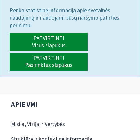
Renka statistinę informaciją apie svetainės
naudojimą ir naudojami Jūsų naršymo patirties
gerinimui.
PATVIRTINTI
Visus slapukus
PATVIRTINTI
Pasirinktus slapukus
APIE VMI
Misija, Vizija ir Vertybės
Struktūra ir kontaktinė informacija