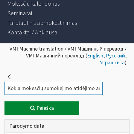
Mokesčių kalendorius
Seminarai
Tarptautinis apmokestinimas
Kontaktai / Apklausa
VMI Machine translation / VMI Машинный перевод /
VMI Машинний переклад (
English
,
Русский
,
Українська
)
Paieška
Parodymo data