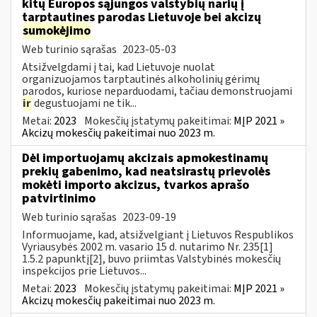
kitų Europos sąjungos valstybių narių į
tarptautines parodas Lietuvoje bei akcizų
sumokėjimo
Web turinio sąrašas
2023-05-03
Atsižvelgdami į tai, kad Lietuvoje nuolat
organizuojamos tarptautinės alkoholinių gėrimų
parodos, kuriose neparduodami, tačiau demonstruojami
ir
degustuojami ne tik...
Metai:
2023
Mokesčių įstatymų pakeitimai:
MĮP 2021 »
Akcizų mokesčių pakeitimai nuo 2023 m.
Dėl importuojamų akcizais apmokestinamų
prekių gabenimo, kad neatsirastų prievolės
mokėti importo akcizus, tvarkos aprašo
patvirtinimo
Web turinio sąrašas
2023-09-19
Informuojame, kad, atsižvelgiant į Lietuvos Respublikos
Vyriausybės 2002 m. vasario 15 d. nutarimo Nr. 235[1]
1.5.2 papunktį[2], buvo priimtas Valstybinės mokesčių
inspekcijos prie Lietuvos...
Metai:
2023
Mokesčių įstatymų pakeitimai:
MĮP 2021 »
Akcizų mokesčių pakeitimai nuo 2023 m.