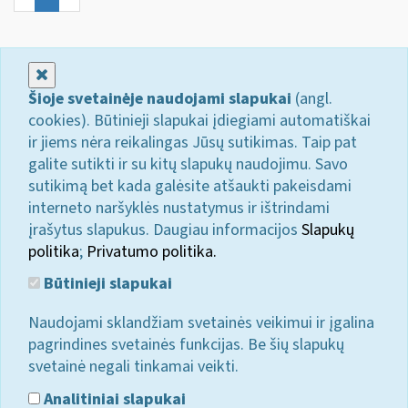
Uždaryti
Šioje svetainėje naudojami slapukai
(angl.
cookies). Būtinieji slapukai įdiegiami automatiškai
ir jiems nėra reikalingas Jūsų sutikimas. Taip pat
galite sutikti ir su kitų slapukų naudojimu. Savo
sutikimą bet kada galėsite atšaukti pakeisdami
interneto naršyklės nustatymus ir ištrindami
įrašytus slapukus. Daugiau informacijos
Slapukų
politika
;
Privatumo politika.
Būtinieji slapukai
Naudojami sklandžiam svetainės veikimui ir įgalina
pagrindines svetainės funkcijas. Be šių slapukų
svetainė negali tinkamai veikti.
Analitiniai slapukai