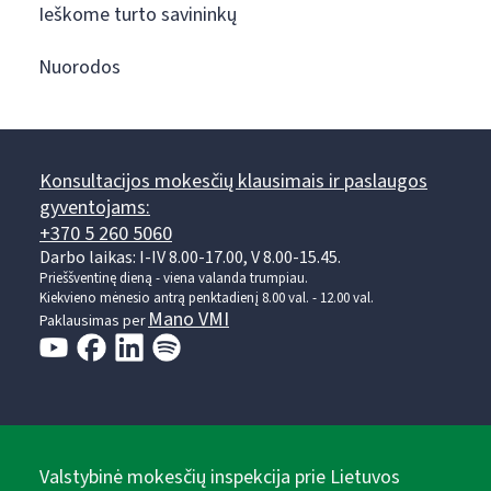
Ieškome turto savininkų
Nuorodos
Konsultacijos mokesčių klausimais ir paslaugos
gyventojams:
+370 5 260 5060
Darbo laikas: I-IV 8.00-17.00, V 8.00-15.45.
Prieššventinę dieną - viena valanda trumpiau.
Kiekvieno mėnesio antrą penktadienį 8.00 val. - 12.00 val.
Mano VMI
Paklausimas per
Valstybinė mokesčių inspekcija prie Lietuvos