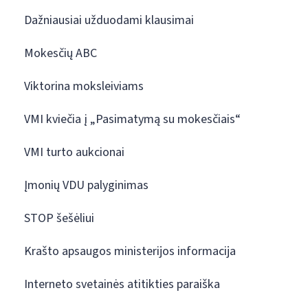
Dažniausiai užduodami klausimai
Mokesčių ABC
Viktorina moksleiviams
VMI kviečia į „Pasimatymą su mokesčiais“
VMI turto aukcionai
Įmonių VDU palyginimas
STOP šešėliui
Krašto apsaugos ministerijos informacija
Interneto svetainės atitikties paraiška