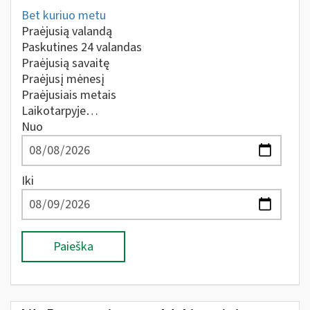
Bet kuriuo metu
Praėjusią valandą
Paskutines 24 valandas
Praėjusią savaitę
Praėjusį mėnesį
Praėjusiais metais
Laikotarpyje…
Nuo
Iki
Paieška