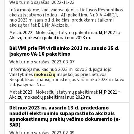
Web turinio sąrašas
2022-11-23
Informuojame, kad, vadovaujantis Lietuvos Respublikos
akcizų įstatymo (toliau − AĮ) pakeitimu Nr. XIV-446[1],
nuo 2023 m. sausio 1 d. keičiasi produktams taikomi
akcizų tarifai: Eil. Nr. Akcizais...
Metai:
2022
Mokesčių įstatymų pakeitimai:
MĮP 2021 »
Akcizų mokesčių pakeitimai nuo 2023 m.
Dėl VMI prie FM viršininko 2011 m. sausio 25 d.
įsakymo VA-16 pakeitimo
Web turinio sąrašas
2023-03-07
Informuojame, kad nuo 2023 m. kovo 3 d. įsigaliojo
Valstybinės
mokesčių
inspekcijos prie Lietuvos
Respublikos finansų ministerijos viršininko 2023 m. kovo
2 d. įsakymas Nr....
Metai:
2023
Mokesčių įstatymų pakeitimai:
MĮP 2021 »
Akcizų mokesčių pakeitimai nuo 2023 m.
Dėl nuo 2023 m. vasario 13 d. pradedamo
naudoti elektroninio supaprastinto akcizais
apmokestinamų prekių vežimo dokumento (e-
SAD)
Web turinio sąrašas
2023-02-09