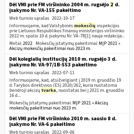
Dėl VMI prie FM viršininko 2004 m. rugsėjo
2
d.
įsakymo Nr. VA-155 pakeitimo
Web turinio sąrašas
2022-10-17
Informuojame, kad Valstybinės
mokesčių
inspekcijos
prie Lietuvos Respublikos finansų ministerijos viršininko
2022 m. spalio 10 d. įsakymu Nr. VA-78[1] nauja redakcija...
Metai:
2022
Mokesčių įstatymų pakeitimai:
MĮP 2021 »
Akcizų mokesčių pakeitimai nuo 2023 m.
Dėl kolegialių institucijų 2010 m. rugsėjo 3 d.
įsakymo Nr. VA-97/1B-553 pakeitimo
Web turinio sąrašas
2022-07-11
Informuojame, kad, atsižvelgiant į 2019 m. gruodžio 19
d. Tarybos direktyvos (ES) 2020/262, kuria nustatoma
bendroji akcizų
tvarka
, nuostatas bei į 2021 m. gruodžio
16 d....
Mokesčių įstatymų pakeitimai:
MĮP 2021 » Akcizų
mokesčių pakeitimai nuo 2023 m.
Dėl VMI prie FM viršininko 2010 m. sausio 8 d.
įsakymo Nr. VA-6 pakeitimo
Web turinio sąrašas
2022-09-06