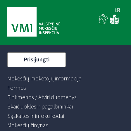
Prisijungti
Mokesčių mokėtojų informacija
Formos
Rinkmenos / Atviri duomenys
Skaičiuoklės ir pagalbininkai
Sąskaitos ir įmokų kodai
Mokesčių žinynas