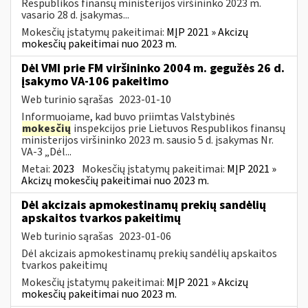
Respublikos finansų ministerijos viršininko 2023 m.
vasario 28 d. įsakymas...
Mokesčių įstatymų pakeitimai:
MĮP 2021 » Akcizų
mokesčių pakeitimai nuo 2023 m.
Dėl VMI prie FM viršininko 2004 m. gegužės 26 d.
įsakymo VA-106 pakeitimo
Web turinio sąrašas
2023-01-10
Informuojame, kad buvo priimtas Valstybinės
mokesčių
inspekcijos prie Lietuvos Respublikos finansų
ministerijos viršininko 2023 m. sausio 5 d. įsakymas Nr.
VA-3 „Dėl...
Metai:
2023
Mokesčių įstatymų pakeitimai:
MĮP 2021 »
Akcizų mokesčių pakeitimai nuo 2023 m.
Dėl akcizais apmokestinamų prekių sandėlių
apskaitos tvarkos pakeitimų
Web turinio sąrašas
2023-01-06
Dėl akcizais apmokestinamų prekių sandėlių apskaitos
tvarkos pakeitimų
Mokesčių įstatymų pakeitimai:
MĮP 2021 » Akcizų
mokesčių pakeitimai nuo 2023 m.