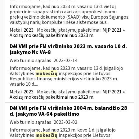
Informuojame, kad nuo 2023 m. vasario 13 d. vietoj
popierinio supaprastinto akcizais apmokestinamų
prekių vežimo dokumento (SAAD) visų Europos Sąjungos
valstybių narių kompiuterinėse sistemose bus...
Metai:
2023
Mokesčių įstatymų pakeitimai:
MĮP 2021 »
Akcizų mokesčių pakeitimai nuo 2023 m.
Dėl VMI prie FM viršininko 2023 m. vasario 10 d.
įsakymo Nr. VA-8
Web turinio sąrašas
2023-02-14
Informuojame, kad nuo 2023 m. vasario 13 d. įsigaliojo
Valstybinės
mokesčių
inspekcijos prie Lietuvos
Respublikos finansų ministerijos viršininko 2023 m.
vasario 10 d....
Metai:
2023
Mokesčių įstatymų pakeitimai:
MĮP 2021 »
Akcizų mokesčių pakeitimai nuo 2023 m.
Dėl VMI prie FM viršininko 2004 m. balandžio 28
d. įsakymo VA-64 pakeitimo
Web turinio sąrašas
2023-03-02
Informuojame, kad nuo 2023 m. kovo 1 d. įsigaliojo
Valstybinės
mokesčių
inspekcijos prie Lietuvos