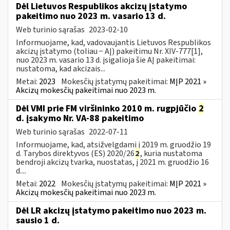
Dėl Lietuvos Respublikos akcizų įstatymo
pakeitimo nuo 2023 m. vasario 13 d.
Web turinio sąrašas
2023-02-10
Informuojame, kad, vadovaujantis Lietuvos Respublikos
akcizų įstatymo (toliau − AĮ) pakeitimu Nr. XIV-777[1],
nuo 2023 m. vasario 13 d. įsigalioja šie AĮ pakeitimai:
nustatoma, kad akcizais...
Metai:
2023
Mokesčių įstatymų pakeitimai:
MĮP 2021 »
Akcizų mokesčių pakeitimai nuo 2023 m.
Dėl VMI prie FM viršininko 2010 m. rugpjūčio
2
d. įsakymo Nr. VA-88 pakeitimo
Web turinio sąrašas
2022-07-11
Informuojame, kad, atsižvelgdami į 2019 m. gruodžio 19
d. Tarybos direktyvos (ES) 2020/26
2
, kuria nustatoma
bendroji akcizų tvarka, nuostatas, į 2021 m. gruodžio 16
d....
Metai:
2022
Mokesčių įstatymų pakeitimai:
MĮP 2021 »
Akcizų mokesčių pakeitimai nuo 2023 m.
Dėl LR akcizų įstatymo pakeitimo nuo 2023 m.
sausio 1 d.