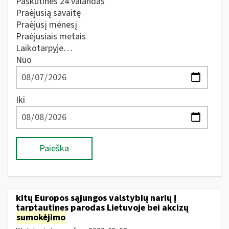
Paskutines 24 valandas
Praėjusią savaitę
Praėjusį mėnesį
Praėjusiais metais
Laikotarpyje…
Nuo
Iki
Paieška
kitų Europos sąjungos valstybių narių į
tarptautines parodas Lietuvoje bei akcizų
sumokėjimo