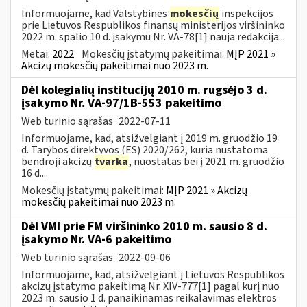
Informuojame, kad Valstybinės
mokesčių
inspekcijos
prie Lietuvos Respublikos finansų ministerijos viršininko
2022 m. spalio 10 d. įsakymu Nr. VA-78[1] nauja redakcija...
Metai:
2022
Mokesčių įstatymų pakeitimai:
MĮP 2021 »
Akcizų mokesčių pakeitimai nuo 2023 m.
Dėl kolegialių institucijų 2010 m. rugsėjo 3 d.
įsakymo Nr. VA-97/1B-553 pakeitimo
Web turinio sąrašas
2022-07-11
Informuojame, kad, atsižvelgiant į 2019 m. gruodžio 19
d. Tarybos direktyvos (ES) 2020/262, kuria nustatoma
bendroji akcizų
tvarka
, nuostatas bei į 2021 m. gruodžio
16 d....
Mokesčių įstatymų pakeitimai:
MĮP 2021 » Akcizų
mokesčių pakeitimai nuo 2023 m.
Dėl VMI prie FM viršininko 2010 m. sausio 8 d.
įsakymo Nr. VA-6 pakeitimo
Web turinio sąrašas
2022-09-06
Informuojame, kad, atsižvelgiant į Lietuvos Respublikos
akcizų įstatymo pakeitimą Nr. XIV-777[1] pagal kurį nuo
2023 m. sausio 1 d. panaikinamas reikalavimas elektros