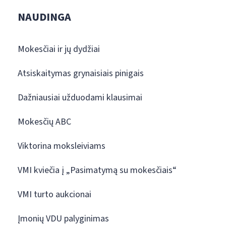
NAUDINGA
Mokesčiai ir jų dydžiai
Atsiskaitymas grynaisiais pinigais
Dažniausiai užduodami klausimai
Mokesčių ABC
Viktorina moksleiviams
VMI kviečia į „Pasimatymą su mokesčiais“
VMI turto aukcionai
Įmonių VDU palyginimas