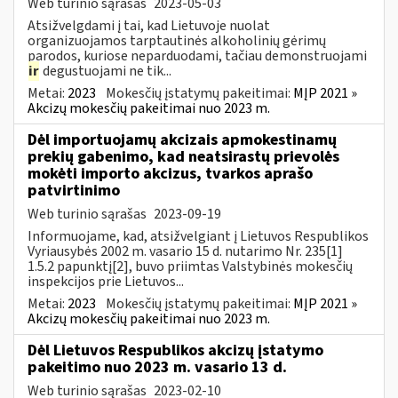
Web turinio sąrašas
2023-05-03
Atsižvelgdami į tai, kad Lietuvoje nuolat
organizuojamos tarptautinės alkoholinių gėrimų
parodos, kuriose neparduodami, tačiau demonstruojami
ir
degustuojami ne tik...
Metai:
2023
Mokesčių įstatymų pakeitimai:
MĮP 2021 »
Akcizų mokesčių pakeitimai nuo 2023 m.
Dėl importuojamų akcizais apmokestinamų
prekių gabenimo, kad neatsirastų prievolės
mokėti importo akcizus, tvarkos aprašo
patvirtinimo
Web turinio sąrašas
2023-09-19
Informuojame, kad, atsižvelgiant į Lietuvos Respublikos
Vyriausybės 2002 m. vasario 15 d. nutarimo Nr. 235[1]
1.5.2 papunktį[2], buvo priimtas Valstybinės mokesčių
inspekcijos prie Lietuvos...
Metai:
2023
Mokesčių įstatymų pakeitimai:
MĮP 2021 »
Akcizų mokesčių pakeitimai nuo 2023 m.
Dėl Lietuvos Respublikos akcizų įstatymo
pakeitimo nuo 2023 m. vasario 13 d.
Web turinio sąrašas
2023-02-10