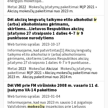
energijos mokėtojus...
Metai:
2022
Mokesčių įstatymų pakeitimai:
MĮP 2021 »
Akcizų mokesčių pakeitimai nuo 2023 m.
Dėl akcizų lengvatų taikymo etilo alkoholiui
ir
(arba) alkoholiniams gėrimams,
skirtiems...Lietuvos Respublikos akcizų
įstatymo 27 straipsnio 1 dalies 4–7
ir
9
punktuose nurodytiems
Web turinio sąrašas
2023-10-17
Informuojame, kad patvirtintas[1] Akcizų lengvatų
taikymo etilo alkoholiui ir (arba) alkoholiniams
gėrimams, skirtiems Lietuvos Respublikos akcizų
įstatymo 27 straipsnio 1 dalies 4–7 ir 9 punktuose...
Metai:
2023
Mokesčiai:
Akcizai
Mokesčių įstatymų
pakeitimai:
MĮP 2021 » Akcizų mokesčių pakeitimai nuo
2023 m.
Akcizų pakeitimai nuo 2024 m.
Dėl VMI prie FM viršininko 2008 m. vasario 11 d.
įsakymo VA-14 pakeitimo
Web turinio sąrašas
2023-01-04
Informuojame, kad nuo 2023 m. sausio 1 d. įsigaliojo
Valstybinės
mokesčių
inspekcijos prie Lietuvos