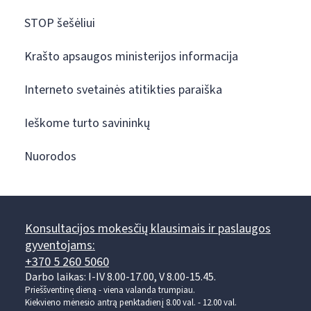
STOP šešėliui
Krašto apsaugos ministerijos informacija
Interneto svetainės atitikties paraiška
Ieškome turto savininkų
Nuorodos
Konsultacijos mokesčių klausimais ir paslaugos
gyventojams:
+370 5 260 5060
Darbo laikas: I-IV 8.00-17.00, V 8.00-15.45.
Prieššventinę dieną - viena valanda trumpiau.
Kiekvieno mėnesio antrą penktadienį 8.00 val. - 12.00 val.