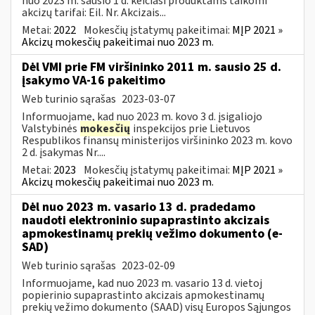
nuo 2023 m. sausio 1 d. keičiasi produktams taikomi
akcizų tarifai: Eil. Nr. Akcizais...
Metai:
2022
Mokesčių įstatymų pakeitimai:
MĮP 2021 »
Akcizų mokesčių pakeitimai nuo 2023 m.
Dėl VMI prie FM viršininko 2011 m. sausio 25 d.
įsakymo VA-16 pakeitimo
Web turinio sąrašas
2023-03-07
Informuojame, kad nuo 2023 m. kovo 3 d. įsigaliojo
Valstybinės
mokesčių
inspekcijos prie Lietuvos
Respublikos finansų ministerijos viršininko 2023 m. kovo
2 d. įsakymas Nr....
Metai:
2023
Mokesčių įstatymų pakeitimai:
MĮP 2021 »
Akcizų mokesčių pakeitimai nuo 2023 m.
Dėl nuo 2023 m. vasario 13 d. pradedamo
naudoti elektroninio supaprastinto akcizais
apmokestinamų prekių vežimo dokumento (e-
SAD)
Web turinio sąrašas
2023-02-09
Informuojame, kad nuo 2023 m. vasario 13 d. vietoj
popierinio supaprastinto akcizais apmokestinamų
prekių vežimo dokumento (SAAD) visų Europos Sąjungos