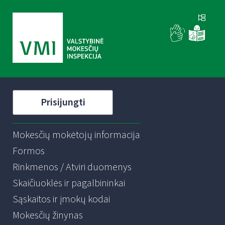
Prisijungti
Mokesčių mokėtojų informacija
Formos
Rinkmenos / Atviri duomenys
Skaičiuoklės ir pagalbininkai
Sąskaitos ir įmokų kodai
Mokesčių žinynas