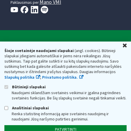
Mano VMI
Paklausimas per
Valstybinė mokesčių inspekcija prie Lietuvos
U
Respublikos finansų ministerijos
Šioje svetainėje naudojami slapukai
(angl. cookies). Būtinieji
slapukai įdiegiami automatiškai ir jiems nėra reikalingas Jūsų
Biudžetinė įstaiga. Juridinio asmens kodas — 188659752,
sutikimas. Taip pat galite sutikti ir su kitų slapukų naudojimu. Savo
adresas: Vasario 16-osios g. 14, 01107 Vilnius, Lietuva, el.paštas:
sutikimą bet kada galėsite atšaukti pakeisdami interneto naršyklės
vmi@vmi.lt
, E. pristatymo dėžutės adresas 188659752
nustatymus ir ištrindami įrašytus slapukus. Daugiau informacijos
Duomenys apie Valstybinę mokesčių inspekciją prie Lietuvos
Slapukų politika
;
Privatumo politika.
Respublikos finansų ministerijos kaupiami ir saugomi Juridinių
asmenų registre
Būtinieji slapukai
Naudojami sklandžiam svetainės veikimui ir įgalina pagrindines
svetainės funkcijas. Be šių slapukų svetainė negali tinkamai veikti.
Analitiniai slapukai
Renka statistinę informaciją apie svetainės naudojimą ir
naudojami Jūsų naršymo patirties gerinimui.
PATVIRTINTI