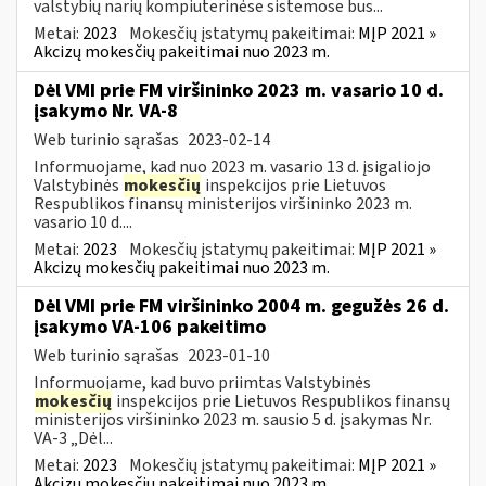
valstybių narių kompiuterinėse sistemose bus...
Metai:
2023
Mokesčių įstatymų pakeitimai:
MĮP 2021 »
Akcizų mokesčių pakeitimai nuo 2023 m.
Dėl VMI prie FM viršininko 2023 m. vasario 10 d.
įsakymo Nr. VA-8
Web turinio sąrašas
2023-02-14
Informuojame, kad nuo 2023 m. vasario 13 d. įsigaliojo
Valstybinės
mokesčių
inspekcijos prie Lietuvos
Respublikos finansų ministerijos viršininko 2023 m.
vasario 10 d....
Metai:
2023
Mokesčių įstatymų pakeitimai:
MĮP 2021 »
Akcizų mokesčių pakeitimai nuo 2023 m.
Dėl VMI prie FM viršininko 2004 m. gegužės 26 d.
įsakymo VA-106 pakeitimo
Web turinio sąrašas
2023-01-10
Informuojame, kad buvo priimtas Valstybinės
mokesčių
inspekcijos prie Lietuvos Respublikos finansų
ministerijos viršininko 2023 m. sausio 5 d. įsakymas Nr.
VA-3 „Dėl...
Metai:
2023
Mokesčių įstatymų pakeitimai:
MĮP 2021 »
Akcizų mokesčių pakeitimai nuo 2023 m.