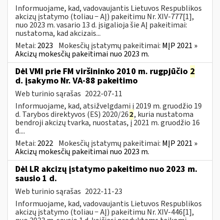
Informuojame, kad, vadovaujantis Lietuvos Respublikos
akcizų įstatymo (toliau − AĮ) pakeitimu Nr. XIV-777[1],
nuo 2023 m. vasario 13 d. įsigalioja šie AĮ pakeitimai:
nustatoma, kad akcizais...
Metai:
2023
Mokesčių įstatymų pakeitimai:
MĮP 2021 »
Akcizų mokesčių pakeitimai nuo 2023 m.
Dėl VMI prie FM viršininko 2010 m. rugpjūčio
2
d. įsakymo Nr. VA-88 pakeitimo
Web turinio sąrašas
2022-07-11
Informuojame, kad, atsižvelgdami į 2019 m. gruodžio 19
d. Tarybos direktyvos (ES) 2020/26
2
, kuria nustatoma
bendroji akcizų tvarka, nuostatas, į 2021 m. gruodžio 16
d....
Metai:
2022
Mokesčių įstatymų pakeitimai:
MĮP 2021 »
Akcizų mokesčių pakeitimai nuo 2023 m.
Dėl LR akcizų įstatymo pakeitimo nuo 2023 m.
sausio 1 d.
Web turinio sąrašas
2022-11-23
Informuojame, kad, vadovaujantis Lietuvos Respublikos
akcizų įstatymo (toliau − AĮ) pakeitimu Nr. XIV-446[1],