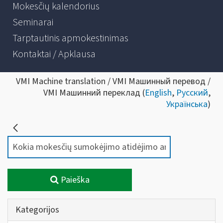
Mokesčių kalendorius
Seminarai
Tarptautinis apmokestinimas
Kontaktai / Apklausa
VMI Machine translation / VMI Машинный перевод /
VMI Машинний переклад (
English
,
Русский
,
Українська
)
Paieška
Kategorijos