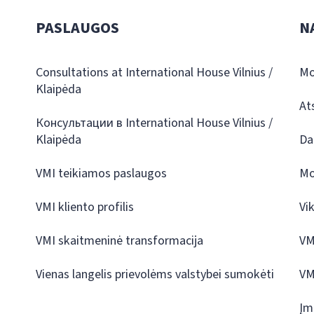
PASLAUGOS
N
Consultations at International House Vilnius /
Mo
Klaipėda
At
Консультации в International House Vilnius /
Klaipėda
Da
VMI teikiamos paslaugos
Mo
VMI kliento profilis
Vi
VMI skaitmeninė transformacija
VM
Vienas langelis prievolėms valstybei sumokėti
VM
Įm