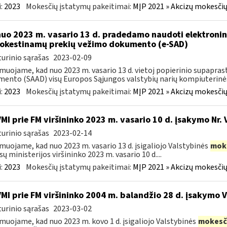
:
2023
Mokesčių įstatymų pakeitimai:
MĮP 2021 » Akcizų mokesčių
nuo 2023 m. vasario 13 d. pradedamo naudoti elektronin
kestinamų prekių vežimo dokumento (e-SAD)
urinio sąrašas
2023-02-09
muojame, kad nuo 2023 m. vasario 13 d. vietoj popierinio supapr
ento (SAAD) visų Europos Sąjungos valstybių narių kompiuterinės
:
2023
Mokesčių įstatymų pakeitimai:
MĮP 2021 » Akcizų mokesčių
VMI prie FM viršininko 2023 m. vasario 10 d. įsakymo Nr. 
urinio sąrašas
2023-02-14
muojame, kad nuo 2023 m. vasario 13 d. įsigaliojo Valstybinės
mok
sų ministerijos viršininko 2023 m. vasario 10 d....
:
2023
Mokesčių įstatymų pakeitimai:
MĮP 2021 » Akcizų mokesčių
VMI prie FM viršininko 2004 m. balandžio 28 d. įsakymo 
urinio sąrašas
2023-03-02
muojame, kad nuo 2023 m. kovo 1 d. įsigaliojo Valstybinės
mokesč