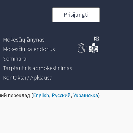
Prisijungti
Mokesčių žinynas
Mokesčių kalendorius
Seminarai
Tarptautinis apmokestinimas
Kontaktai / Apklausa
ний переклад (
English
,
Русский
,
Українська
)