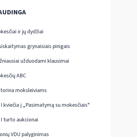
AUDINGA
kesčiai ir jų dydžiai
siskaitymas grynaisiais pinigais
žniausiai užduodami klausimai
kesčių ABC
ktorina moksleiviams
I kviečia į „Pasimatymą su mokesčiais“
I turto aukcionai
onių VDU palyginimas