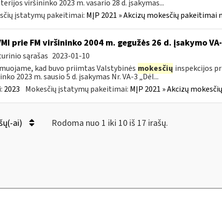
terijos viršininko 2023 m. vasario 28 d. įsakymas...
čių įstatymų pakeitimai:
MĮP 2021 » Akcizų mokesčių pakeitimai 
VMI prie FM viršininko 2004 m. gegužės 26 d. įsakymo V
urinio sąrašas
2023-01-10
muojame, kad buvo priimtas Valstybinės
mokesčių
inspekcijos pr
ninko 2023 m. sausio 5 d. įsakymas Nr. VA-3 „Dėl...
:
2023
Mokesčių įstatymų pakeitimai:
MĮP 2021 » Akcizų mokesčių
šų(-ai)
Rodoma nuo 1 iki 10 iš 17 irašų.