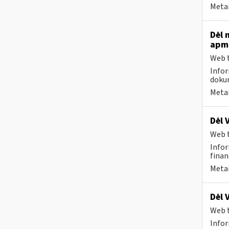
Metai
Dėl 
apmo
Web t
Infor
dokum
Metai
Dėl 
Web t
Infor
finan
Metai
Dėl 
Web t
Infor