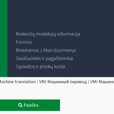
Mokesčių mokėtojų informacija
Formos
Rinkmenos / Atviri duomenys
Skaičiuoklės ir pagalbininkai
Sąskaitos ir įmokų kodai
Machine translation / VMI Машинный перевод / VMI Машин
Paieška