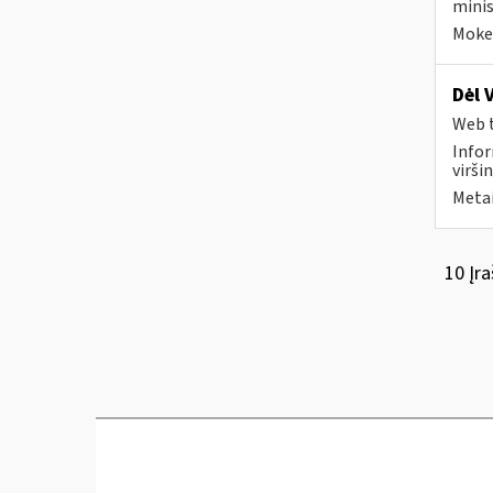
minis
Mokes
Dėl 
Web t
Infor
virši
Metai
10 Įra