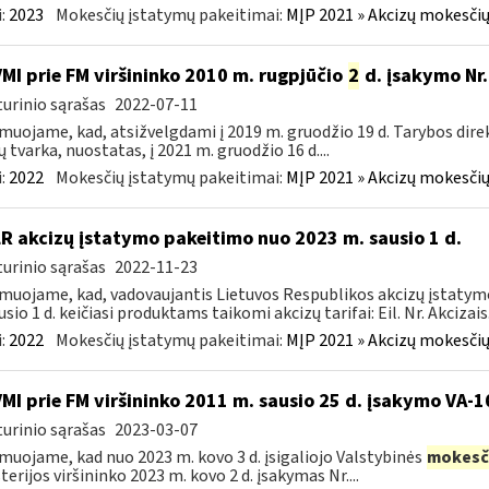
:
2023
Mokesčių įstatymų pakeitimai:
MĮP 2021 » Akcizų mokesčių
VMI prie FM viršininko 2010 m. rugpjūčio
2
d. įsakymo Nr.
urinio sąrašas
2022-07-11
muojame, kad, atsižvelgdami į 2019 m. gruodžio 19 d. Tarybos dire
ų tvarka, nuostatas, į 2021 m. gruodžio 16 d....
:
2022
Mokesčių įstatymų pakeitimai:
MĮP 2021 » Akcizų mokesčių
LR akcizų įstatymo pakeitimo nuo 2023 m. sausio 1 d.
urinio sąrašas
2022-11-23
muojame, kad, vadovaujantis Lietuvos Respublikos akcizų įstatymo 
sio 1 d. keičiasi produktams taikomi akcizų tarifai: Eil. Nr. Akcizais.
:
2022
Mokesčių įstatymų pakeitimai:
MĮP 2021 » Akcizų mokesčių
VMI prie FM viršininko 2011 m. sausio 25 d. įsakymo VA-
urinio sąrašas
2023-03-07
muojame, kad nuo 2023 m. kovo 3 d. įsigaliojo Valstybinės
mokesč
terijos viršininko 2023 m. kovo 2 d. įsakymas Nr....