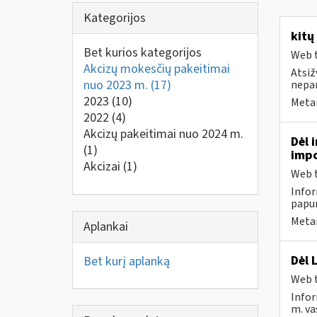
Kategorijos
kitų
Bet kurios kategorijos
Web t
Akcizų mokesčių pakeitimai
Atsiž
nuo 2023 m.
(17)
nepa
2023
(10)
Metai
2022
(4)
Akcizų pakeitimai nuo 2024 m.
Dėl 
(1)
impo
Akcizai
(1)
Web t
Infor
papun
Metai
Aplankai
Dėl 
Bet kurį aplanką
Web t
Infor
m. va