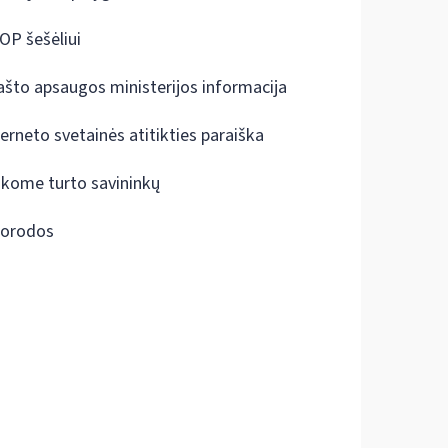
OP šešėliui
ašto apsaugos ministerijos informacija
terneto svetainės atitikties paraiška
škome turto savininkų
orodos