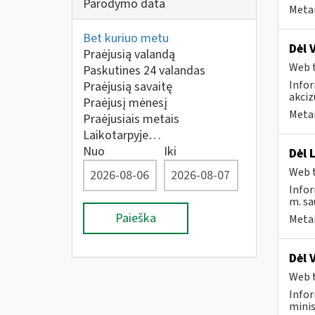
Parodymo data
Metai
Bet kuriuo metu
Dėl 
Praėjusią valandą
Web t
Paskutines 24 valandas
Infor
Praėjusią savaitę
akciz
Praėjusį mėnesį
Metai
Praėjusiais metais
Laikotarpyje…
Nuo
Iki
Dėl 
Web t
Infor
m. sau
Paieška
Metai
Dėl 
Web t
Infor
minis