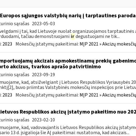
 Europos sąjungos valstybių narių į tarptautines paroda
urinio sąrašas
2023-05-03
velgdami į tai, kad Lietuvoje nuolat organizuojamos tarptautinės 
rduodami, tačiau demonstruojami
ir
degustuojami ne tik...
:
2023
Mokesčių įstatymų pakeitimai:
MĮP 2021 » Akcizų mokesčių
importuojamų akcizais apmokestinamų prekių gabenimo,
rto akcizus, tvarkos aprašo patvirtinimo
urinio sąrašas
2023-09-19
muojame, kad, atsižvelgiant į Lietuvos Respublikos Vyriausybės 2002
ktį[2], buvo priimtas Valstybinės mokesčių inspekcijos prie Lietuvo
:
2023
Mokesčių įstatymų pakeitimai:
MĮP 2021 » Akcizų mokesčių
Lietuvos Respublikos akcizų įstatymo pakeitimo nuo 202
urinio sąrašas
2023-02-10
muojame, kad, vadovaujantis Lietuvos Respublikos akcizų įstatymo 
sario 13 d. įsigalioja šie AĮ pakeitimai: nustatoma, kad akcizais...